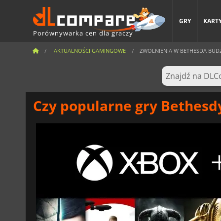
GRY
KARTY
Porównywarka cen dla graczy
AKTUALNOŚCI GAMINGOWE
ZWOLNIENIA W BETHESDA BUDZ
Czy popularne gry Bethesd