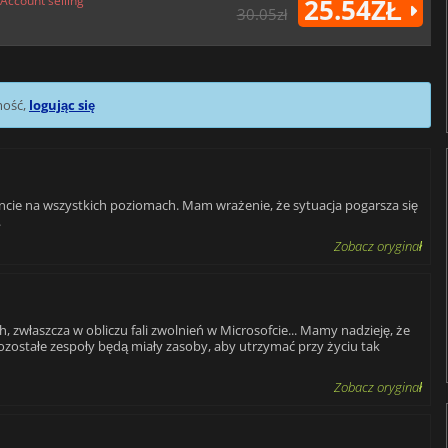
Account selling
25.54ZŁ
30.05zł
mość,
logując się
cie na wszystkich poziomach. Mam wrażenie, że sytuacja pogarsza się
.
Zobacz oryginał
, zwłaszcza w obliczu fali zwolnień w Microsofcie... Mamy nadzieję, że
ozostałe zespoły będą miały zasoby, aby utrzymać przy życiu tak
Zobacz oryginał