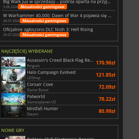
Big Walk już w sprzedaży – podróż oparta na przyjaźni
Aktualności gamingowe
5.08.2026
W Warhammer 40,000: Dawn of War 4 pojawia się frakcja Nekronów
Aktualności gamingowe
30.07.2026
Oficjalnie ogłoszono DLC Nioh 3: Hell Rising
Aktualności gamingowe
29.07.2026
NAJCZĘŚCIEJ WYBIERANE
Assassin's Creed Black Flag Resynced
170.96zł
Kinguin
Halo Campaign Evolved
121.85zł
LDShop
Corsair Cove
72.09zł
Game Boost
Palworld
78.22zł
Gamesplanet US
Mistfall Hunter
80.99zł
Steam
NOWE GRY