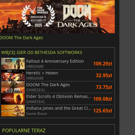
DOOM The Dark Ages
WIĘCEJ GIER OD BETHESDA SOFTWORKS
Fallout 4 Anniversary Edition
109.29zł
HRKGAME
Heretic + Hexen
32.95zł
HRKGAME
DOOM The Dark Ages
73.75zł
GAMESEAL
Elder Scrolls 4 Oblivion Remastered
109.08zł
GAMESEAL
Indiana Jones and the Great Circle
125.65zł
Game Boost
POPULARNE TERAZ