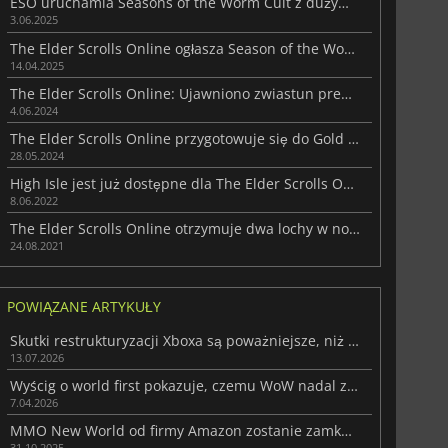
ESO uruchamia Seasons of the Worm Cult z dużymi nowymi zmianami
3.06.2025
The Elder Scrolls Online ogłasza Season of the Worm Cult
14.04.2025
The Elder Scrolls Online: Ujawniono zwiastun premierowy Gold Road
4.06.2024
The Elder Scrolls Online przygotowuje się do Gold Road
28.05.2024
High Isle jest już dostępne dla The Elder Scrolls Online
8.06.2022
The Elder Scrolls Online otrzymuje dwa lochy w nowym DLC
24.08.2021
POWIĄZANE ARTYKUŁY
Skutki restrukturyzacji Xboxa są poważniejsze, niż się wydaje
13.07.2026
Wyścig o world first pokazuje, czemu WoW nadal zaskakuje graczy
7.04.2026
MMO New World od firmy Amazon zostanie zamknięte w przyszłym roku
31.10.2025