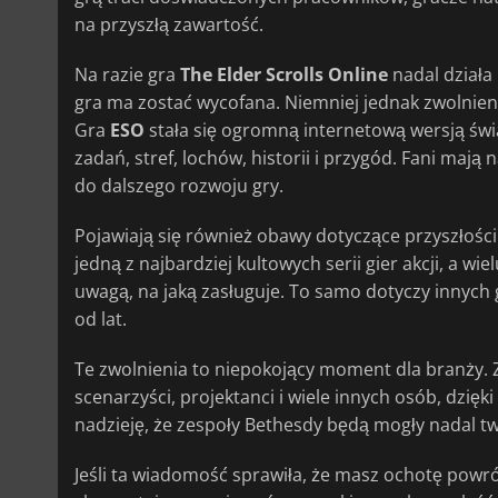
na przyszłą zawartość.
Na razie gra
The Elder Scrolls Online
nadal działa
gra ma zostać wycofana. Niemniej jednak zwolnieni
Gra
ESO
stała się ogromną internetową wersją świ
zadań, stref, lochów, historii i przygód. Fani maj
do dalszego rozwoju gry.
Pojawiają się również obawy dotyczące przyszłośc
jedną z najbardziej kultowych serii gier akcji, a wi
uwagą, na jaką zasługuje. To samo dotyczy innych 
od lat.
Te zwolnienia to niepokojący moment dla branży. Za
scenarzyści, projektanci i wiele innych osób, dzięki
nadzieję, że zespoły Bethesdy będą mogły nadal tw
Jeśli ta wiadomość sprawiła, że masz ochotę powró