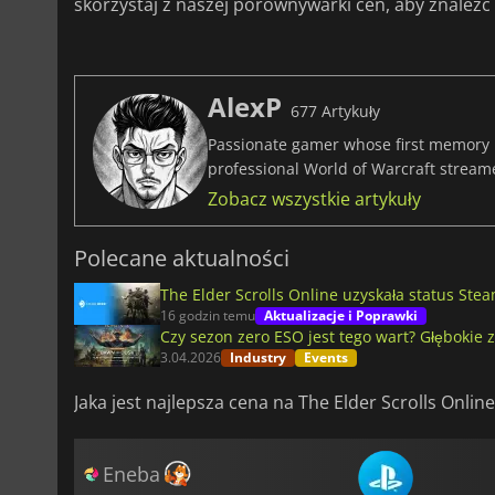
skorzystaj z naszej porównywarki cen, aby znaleźć
AlexP
677 Artykuły
Passionate gamer whose first memory i
professional World of Warcraft stream
Zobacz wszystkie artykuły
Polecane aktualności
The Elder Scrolls Online uzyskała status Stea
16 godzin temu
Aktualizacje i Poprawki
Czy sezon zero ESO jest tego wart? Głęboki
3.04.2026
Industry
Events
Jaka jest najlepsza cena na The Elder Scrolls Online
Eneba