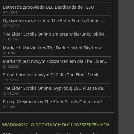
Bethesda zapowiada DLC Deadlands do TESO
4.10.2021
Ogłoszono rozszerzenie The Elder Scrolls Online: Blackwood
27.01.2021
The Elder Scrolls Online zmierza w kierunku Obliviona w 2021 r.
11.12.2020
Markarth kładzie kres The Dark Heart of Skyrim w The Elder Scrolls Online
3.11.2020
Markarth jest nowym rozszerzeniem dla The Elder Scrolls Online
21.09.2020
Stonethorn jest nowym DLC dla The Elder Scrolls Online
10.07.2020
The Elder Scrolls Online, wypróbuj ESO Plus za darmo
22.04.2020
Prolog Greymoora w The Elder Scrolls Online można grać za darmo
3.04.2020
WIADOMOŚCI O DODATKACH DLC I ROZSZERZENIACH