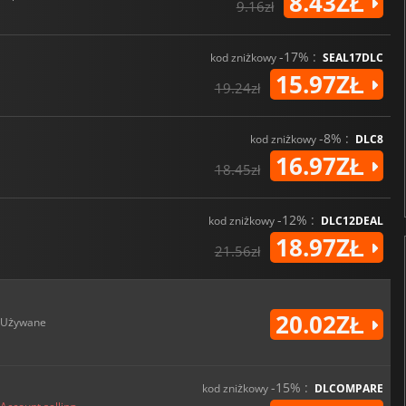
8.43ZŁ
9.16zł
-17% :
kod zniżkowy
SEAL17DLC
15.97ZŁ
19.24zł
-8% :
kod zniżkowy
DLC8
16.97ZŁ
18.45zł
-12% :
kod zniżkowy
DLC12DEAL
18.97ZŁ
21.56zł
20.02ZŁ
Używane
-15% :
kod zniżkowy
DLCOMPARE