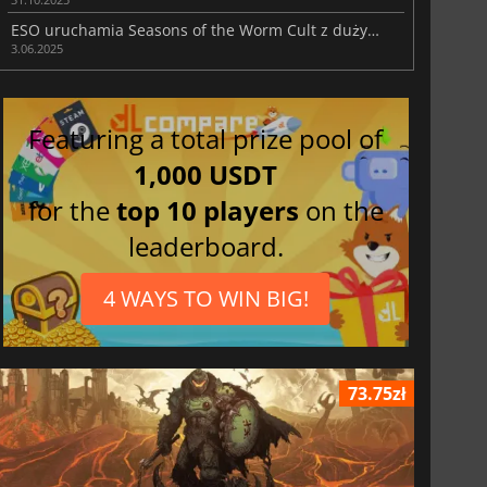
ESO uruchamia Seasons of the Worm Cult z dużymi nowymi zmianami
3.06.2025
Featuring a total prize pool of
1,000 USDT
for the
top 10 players
on the
leaderboard.
4 WAYS TO WIN BIG!
73.75zł