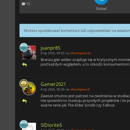
73
Global
Możesz opublikować komentarz lub odpowiedzieć na wiado
juanpr85
8 lip 2026, 09:02
na
dlcompare.es
Branża gier wideo znajduje się w krytycznym momen
pod każdym względem, a to szkodzi konsumentom
Gamer2021
8 lip 2026, 00:36
na
dlcompare.fr
Zawsze smutno jest patrzeć na zwolnienia w studiach
nie spowolni to rozwoju przyszłych projektów i że p
ważne serie jak The Elder Scrolls czy Fallout.
SlDiorite5