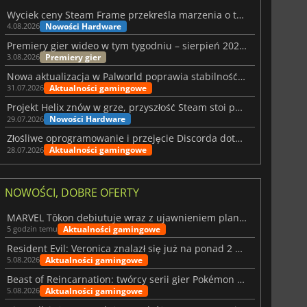
Wyciek ceny Steam Frame przekreśla marzenia o tanim zestawie VR
Nowości Hardware
4.08.2026
Premiery gier wideo w tym tygodniu – sierpień 2026 r. (32. tydzień)
Premiery gier
3.08.2026
Nowa aktualizacja w Palworld poprawia stabilność Sunreach i walk z bossami
Aktualności gamingowe
31.07.2026
Projekt Helix znów w grze, przyszłość Steam stoi pod znakiem zapytania
Nowości Hardware
29.07.2026
Złośliwe oprogramowanie i przejęcie Discorda dotknęły Meccha Chameleon
Aktualności gamingowe
28.07.2026
NOWOŚCI, DOBRE OFERTY
MARVEL Tōkon debiutuje wraz z ujawnieniem planu rozwoju na pierwszy rok
Aktualności gamingowe
5 godzin temu
Resident Evil: Veronica znalazł się już na ponad 2 milionach list życzeń
Aktualności gamingowe
5.08.2026
Beast of Reincarnation: twórcy serii gier Pokémon wkraczają na nową ścieżkę
Aktualności gamingowe
5.08.2026