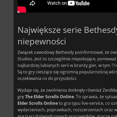
Największe serie Bethesdy
niepewności
Związek zawodowy Bethesdy poinformował, że zwo
Studios. Jest to szczególnie niepokojące, ponieważ
najbardziej lubianych serii w branży gier, w tym
The
Są to gry cieszące się ogromną popularnością wśró
oczekiwania co do przyszłości.
Wydaje się, że zwolnienia dotknęły również ZeniM
grę
The Elder Scrolls Online
. To sprawia, że sytua
Elder Scrolls Online
to gra typu live-service, co o
wydarzeniach, poprawkach, rozszerzeniach oraz ws
grą traci doświadczonych pracowników, gracze nat