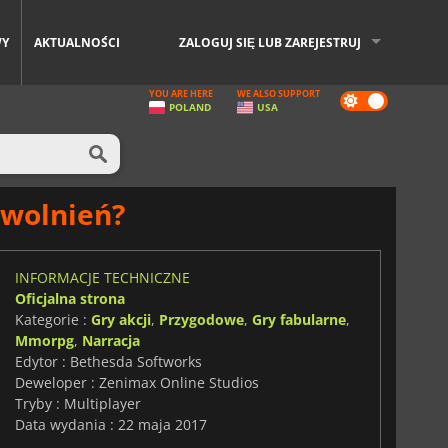
WY
AKTUALNOŚCI
ZALOGUJ SIĘ LUB ZAREJESTRUJ
YOU ARE HERE
WE ALSO SUPPORT
Dark
POLAND
USA
mode
zwolnień?
INFORMACJE TECHNICZNE
Oficjalna strona
Kategorie :
Gry akcji
,
Przygodowe
,
Gry fabularne
,
Mmorpg
,
Narracja
Edytor : Bethesda Softworks
Deweloper : Zenimax Online Studios
Tryby : Multiplayer
Data wydania : 22 maja 2017