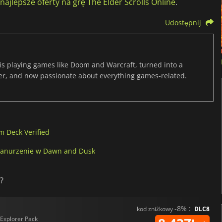
najlepsze oferty na grę The Elder Scrolls Online
.
Udostępnij
s playing games like Doom and Warcraft, turned into a
er, and now passionate about everything games-related.
m Deck Verified
e zanurzenie w Dawn and Dusk
?
-8% :
kod zniżkowy
DLC8
Explorer Pack