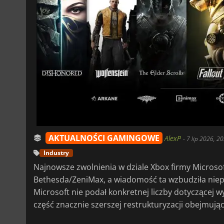
AKTUALNOŚCI GAMINGOWE
AlexP
-
7 lip 2026, 20
Industry
Najnowsze zwolnienia w dziale Xbox firmy Microso
Bethesda/ZeniMax, a wiadomość ta wzbudziła niepo
Microsoft nie podał konkretnej liczby dotyczącej 
część znacznie szerszej restrukturyzacji obejmujące