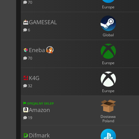
70
Europe
GAMESEAL
6
Global
Eneba
70
Europe
K4G
32
Europe
OFICJALNY SKLEP
Amazon
Dostawa
19
Poland
Difmark