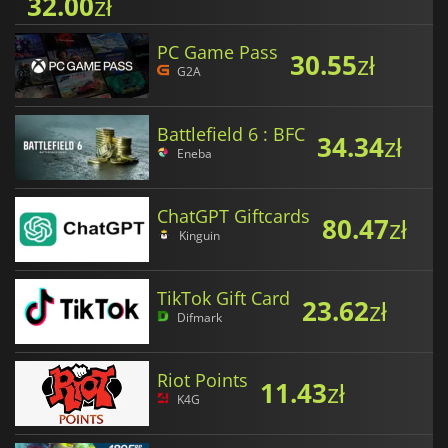
32.00
zł
PC Game Pass
30.55
zł
G2A
Battlefield 6 : BFC
34.34
zł
Eneba
ChatGPT Giftcards
80.47
zł
Kinguin
TikTok Gift Card
23.62
zł
Difmark
Riot Points
11.43
zł
K4G