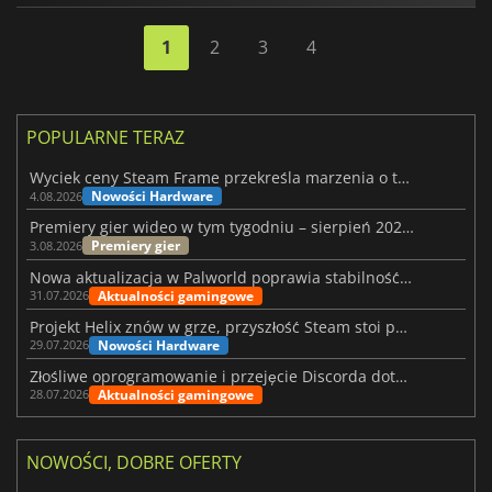
1
2
3
4
POPULARNE TERAZ
Wyciek ceny Steam Frame przekreśla marzenia o tanim zestawie VR
Nowości Hardware
4.08.2026
Premiery gier wideo w tym tygodniu – sierpień 2026 r. (32. tydzień)
Premiery gier
3.08.2026
Nowa aktualizacja w Palworld poprawia stabilność Sunreach i walk z bossami
Aktualności gamingowe
31.07.2026
Projekt Helix znów w grze, przyszłość Steam stoi pod znakiem zapytania
Nowości Hardware
29.07.2026
Złośliwe oprogramowanie i przejęcie Discorda dotknęły Meccha Chameleon
Aktualności gamingowe
28.07.2026
NOWOŚCI, DOBRE OFERTY