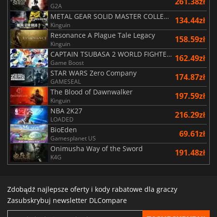
261.38zł
G2A
METAL GEAR SOLID MASTER COLLECTION Vol.2
134.44zł
Kinguin
Resonance A Plague Tale Legacy
158.59zł
Kinguin
CAPTAIN TSUBASA 2 WORLD FIGHTERS
162.49zł
Game Boost
STAR WARS Zero Company
174.87zł
GAMESEAL
The Blood of Dawnwalker
197.59zł
Kinguin
NBA 2K27
216.29zł
LOADED
BioEden
69.61zł
Gamesplanet US
Onimusha Way of the Sword
191.48zł
K4G
Zdobądź najlepsze oferty i kody rabatowe dla graczy
Zasubskrybuj newsletter DLCompare