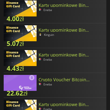
Karty upominkowe Binance w Tether
Eneba
4.00
zł
Karty upominkowe Binance w Binance Coin
Kinguin
5.07
zł
Karty upominkowe Binance w Ethereum
Eneba
4.43
zł
Crypto Voucher Bitcoin (BTC)
Eneba
22.62
zł
Karty upominkowe Binance w Bitcoin
Eneba