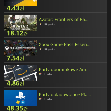
4.43
zł
Avatar: Frontiers of Pandora Tokens
Kinguin
18.12
zł
Xbox Game Pass Essential
Kinguin
7.54
zł
Karty upominkowe Amazon w polskich złotych
Eneba
4.86
zł
Karty doładowujące PlayStation Network w złotych polskich
Eneba
48.35
zł