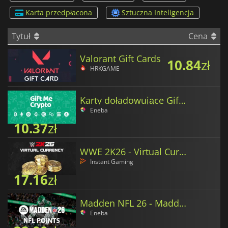
Karta przedpłacona
Sztuczna Inteligencja
Tytuł
Cena
Valorant Gift Cards
10.84
zł
HRKGAME
Karty doładowujące Gift Me Crypto w polskich złotych
Eneba
10.37
zł
WWE 2K26 - Virtual Currency
Instant Gaming
17.16
zł
Madden NFL 26 - Madden Points
Eneba