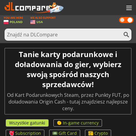
YOU ARE HERE
WE ALSO SUPPORT
Dark
GRY
POLAND
USA
mode
KARTY DO GIER
OPROGRAMOWANIE
Tanie karty podarunkowe i
REWARDS
doładowania do gier, wybierz
SPRZĘT KOMPUTEROWY
swoją spośród naszych
AKTUALNOŚCI
sprzedawców!
ZALOGUJ SIĘ LUB ZAREJESTRUJ
Od Kart Podarunkowych Steam, przez Punkty FUT, po
doładowania Origin Cash - tutaj znajdziesz najlepsze
ceny.
Wszystkie gatunki
In-game currency
Subscription
Gift Card
Crypto