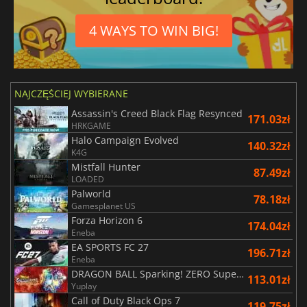
4 WAYS TO WIN BIG!
NAJCZĘŚCIEJ WYBIERANE
Assassin's Creed Black Flag Resynced
171.03zł
HRKGAME
Halo Campaign Evolved
140.32zł
K4G
Mistfall Hunter
87.49zł
LOADED
Palworld
78.18zł
Gamesplanet US
Forza Horizon 6
174.04zł
Eneba
EA SPORTS FC 27
196.71zł
Eneba
DRAGON BALL Sparking! ZERO Super Limit Breaking NEO
113.01zł
Yuplay
Call of Duty Black Ops 7
119.75zł