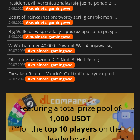
Resident Evil: Veronica znalazł się już na ponad 2 milionach list życzeń
Aktualności gamingowe
5.08.2026
Beast of Reincarnation: twórcy serii gier Pokémon wkraczają na nową ścieżkę
Aktualności gamingowe
5.08.2026
Big Walk już w sprzedaży – podróż oparta na przyjaźni
Aktualności gamingowe
5.08.2026
W Warhammer 40,000: Dawn of War 4 pojawia się frakcja Nekronów
Aktualności gamingowe
30.07.2026
Oficjalnie ogłoszono DLC Nioh 3: Hell Rising
Aktualności gamingowe
29.07.2026
Forsaken Realms: Vahrin’s Call trafia na rynek po dziesięciu latach prac
Aktualności gamingowe
28.07.2026
Featuring a total prize pool of
1,000 USDT
for the
top 10 players
on the
leaderboard.