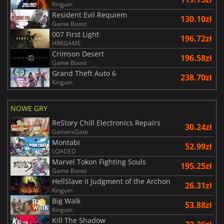
Kinguin
Resident Evil Requiem
130.10zł
Game Boost
007 First Light
196.72zł
HRKGAME
Crimson Desert
196.58zł
Game Boost
Grand Theft Auto 6
238.70zł
Kinguin
NOWE GRY
ReStory Chill Electronics Repairs
30.24zł
GamersGate
Montabi
52.99zł
LOADED
Marvel Tokon Fighting Souls
195.25zł
Game Boost
HellSlave II Judgment of the Archon
26.31zł
Kinguin
Big Walk
53.88zł
Kinguin
Kill The Shadow