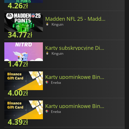
4.26
zł
Madden NFL 25 - Madden Points
Kinguin
34.77
zł
Karty subskrypcyjne Discord Nitro
Kinguin
1.47
zł
Karty upominkowe Binance w USD Coin
Eneba
4.00
zł
Karty upominkowe Binance w XRP
Eneba
4.39
zł