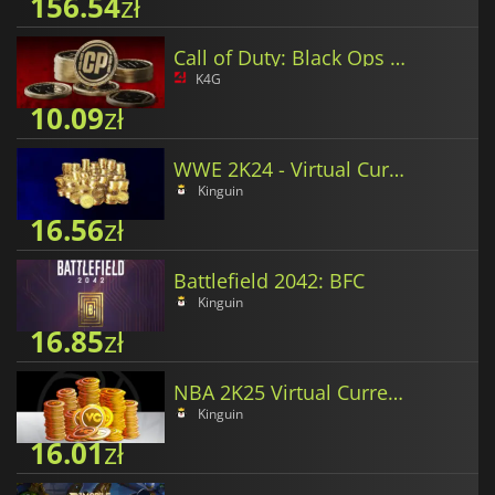
156.54
zł
Call of Duty: Black Ops 6 Points
K4G
10.09
zł
WWE 2K24 - Virtual Currency
Kinguin
16.56
zł
Battlefield 2042: BFC
Kinguin
16.85
zł
NBA 2K25 Virtual Currency
Kinguin
16.01
zł