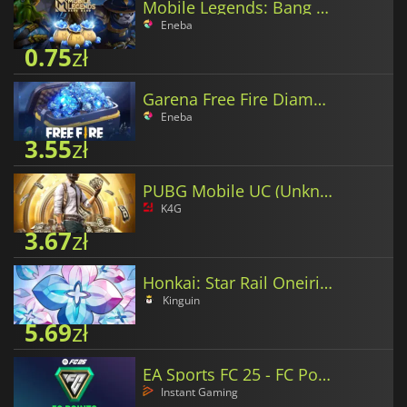
Mobile Legends: Bang Bang Diamonds
Eneba
0.75
zł
Garena Free Fire Diamonds
Eneba
3.55
zł
PUBG Mobile UC (Unknown Cash)
K4G
3.67
zł
Honkai: Star Rail Oneiric Shards
Kinguin
5.69
zł
EA Sports FC 25 - FC Points
Instant Gaming