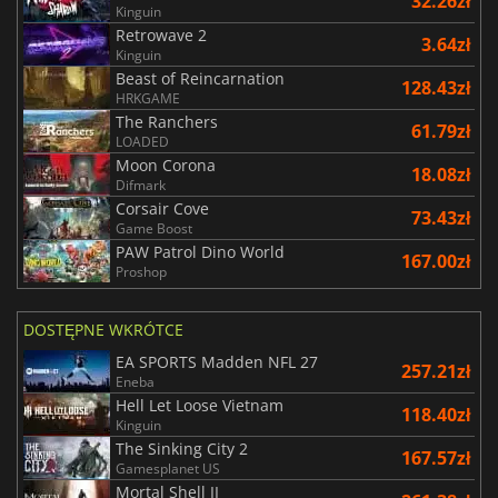
32.26zł
Kinguin
Retrowave 2
3.64zł
Kinguin
Beast of Reincarnation
128.43zł
HRKGAME
The Ranchers
61.79zł
LOADED
Moon Corona
18.08zł
Difmark
Corsair Cove
73.43zł
Game Boost
PAW Patrol Dino World
167.00zł
Proshop
DOSTĘPNE WKRÓTCE
EA SPORTS Madden NFL 27
257.21zł
Eneba
Hell Let Loose Vietnam
118.40zł
Kinguin
The Sinking City 2
167.57zł
Gamesplanet US
Mortal Shell II