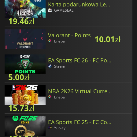
Karta podarunkowa League of Legends
GAMESEAL
19.46
zł
Valorant - Points
10.01
zł
Eneba
EA Sports FC 26 - FC Points
Steam
5.00
zł
NBA 2K26 Virtual Currency
Eneba
15.73
zł
EA Sports FC 25 - FC Coins
Yuplay