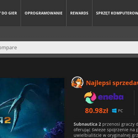
 DO GIER
OPROGRAMOWANIE
REWARDS
SPRZĘT KOMPUTERO
Najlepsi sprzed
80.98
zł
PC
Subnautica 2
przenosi graczy 
oferując świeże spojrzenie na 
uwielbialiście w oryginalnej g