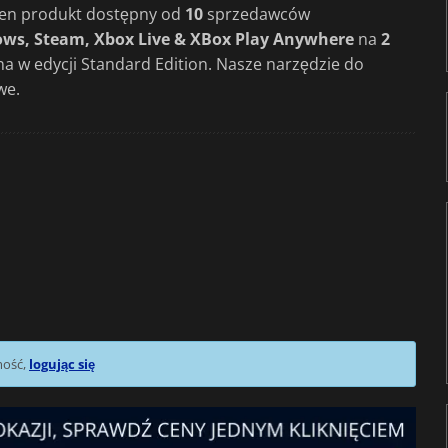
 ten produkt dostępny od
10
sprzedawców
ws, Steam, Xbox Live & XBox Play Anywhere
na
2
na w edycji Standard Edition. Nasze narzędzie do
we.
mość,
logując się