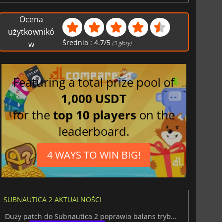
Brazylijski
portugalski
Ocena
Niemiecki
użytkownikó
Średnia :
4.7
/
5
Japoński
w
(
3
głosy)
Koreański
Meksykański
Featuring a total prize pool of
hiszpański
Włoski
1,000 USDT
Rosyjski
for the
top 10 players
on the
Ukraiński
leaderboard.
4 WAYS TO WIN BIG!
SUBNAUTICA 2 AKTUALNOŚCI
Duży patch do Subnautica 2 poprawia balans trybu przetrwania