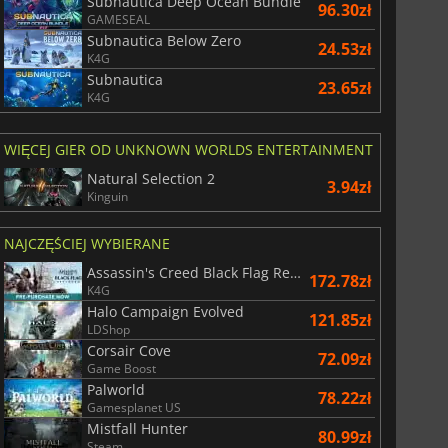
Subnautica Deep Ocean Bundle
96.30zł
GAMESEAL
Subnautica Below Zero
24.53zł
K4G
Subnautica
23.65zł
K4G
WIĘCEJ GIER OD UNKNOWN WORLDS ENTERTAINMENT
155.16
zł
175.00
zł
Natural Selection 2
3.94zł
Kinguin
NAJCZĘŚCIEJ WYBIERANE
Assassin's Creed Black Flag Resynced
172.78zł
K4G
r's Gate 3
Elden Ring
Halo Campaign Evolved
121.85zł
LDShop
Corsair Cove
72.09zł
Game Boost
Palworld
78.22zł
Gamesplanet US
Mistfall Hunter
80.99zł
Steam