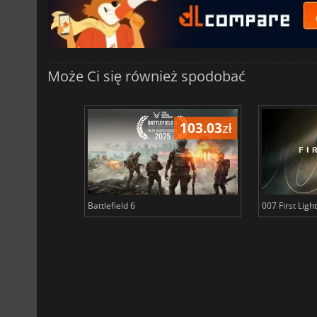
Może Ci się również spodobać
103.03
zł
Battlefield 6
007 First Light