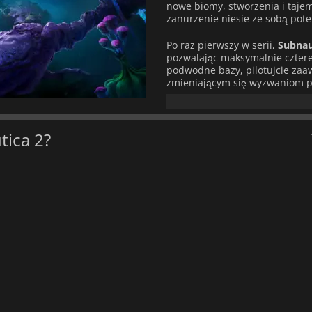
nowe biomy, stworzenia i tajem
zanurzenie niesie ze sobą pote
Po raz pierwszy w serii,
Subnau
pozwalając maksymalnie cztere
podwodne bazy, pilotujcie zaa
zmieniającym się wyzwaniom p
przetrwanie w doświadczenie op
zespołowa są kluczem do sukc
Wyróżniającą cechą
Subnautic
tica 2?
dostosowywać swoje umiejętno
otwiera zupełnie nowe sposoby i
personalizacji każdej wyprawie
Eksploracja i zarządzanie zas
narzędzia, łodzie podwodne i 
gromadzić zasoby, aby przetrwać
olśniewająca niż kiedykolwiek,
pełnym stworzeń i niebezpiecz
Subnautica 2
oferuje przełomo
oraz nowe sposoby eksploracji,
nieznane i wytycz własną ścież