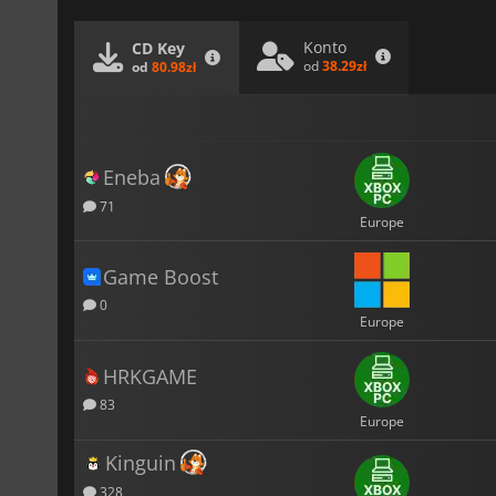
Konto
CD Key
od
38.29zł
od
80.98zł
Eneba
71
Europe
Game Boost
0
Europe
HRKGAME
83
Europe
Kinguin
328