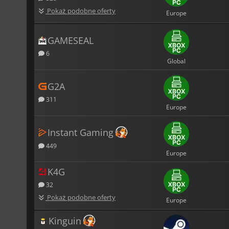
Pokaż podobne oferty
Europe
GAMESEAL
6
Global
G2A
311
Europe
Instant Gaming
449
Europe
K4G
32
Pokaż podobne oferty
Europe
Kinguin