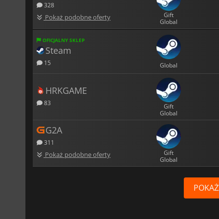
328
Gift
Pokaż podobne oferty
Global
OFICJALNY SKLEP
Steam
15
Global
HRKGAME
83
Gift
Global
G2A
311
Gift
Pokaż podobne oferty
Global
POKAŻ