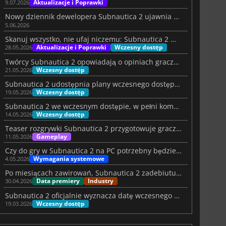
Aktualizacje i Poprawki
9.07.2026
Nowy dziennik dewelopera Subnautica 2 ujawnia mroczne zmiany
5.06.2026
Skanuj wszystko, nie ufaj niczemu: Subnautica 2 ma mocny start
Aktualizacje i Poprawki
Wczesny dostęp
28.05.2026
Twórcy Subnautica 2 opowiadają o opiniach graczy i o tym, co będzie dalej
Wczesny dostęp
21.05.2026
Subnautica 2 udostępnia plany wczesnego dostępu po masowej premierze
Wczesny dostęp
19.05.2026
Subnautica 2 we wczesnym dostępie, w pełni kompatybilna z Steam Deck
Wczesny dostęp
14.05.2026
Teaser rozgrywki Subnautica 2 przygotowuje graczy na premierę gry
Gameplay
11.05.2026
Czy do gry w Subnautica 2 na PC potrzebny będzie nowy sprzęt?
Wymagania systemowe
4.05.2026
Po miesiącach zawirowań, Subnautica 2 zadebiutuje 14 maja
Data premiery
Industry
30.04.2026
Subnautica 2 oficjalnie wyznacza datę wczesnego dostępu po burzliwym czasie
Wczesny dostęp
19.03.2026