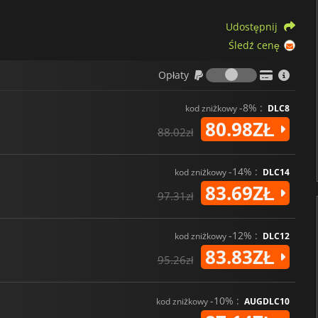
Udostępnij
Śledź cenę
Opłaty
Opłaty
-8% :
kod zniżkowy
DLC8
80.98ZŁ
88.02zł
-14% :
kod zniżkowy
DLC14
83.69ZŁ
97.31zł
-12% :
kod zniżkowy
DLC12
83.83ZŁ
95.26zł
-10% :
kod zniżkowy
AUGDLC10