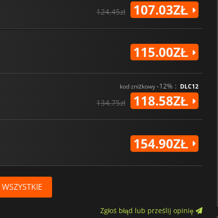
107.03ZŁ
124.45zł
115.00ZŁ
-12% :
kod zniżkowy
DLC12
118.58ZŁ
134.75zł
154.90ZŁ
 WSZYSTKIE
Zgłoś błąd lub prześlij opinię