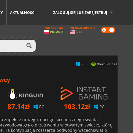
WY
AKTUALNOŚCI
ZALOGUJ SIĘ LUB ZAREJESTRUJ
YOU ARE HERE
WE ALSO SUPPORT
Dark
POLAND
USA
mode
PC
Xbox Series X
awcy
87.14
zł
103.12
zł
PC
PC
do zupełnie nowego, obcego, oceanicznego świata,
przygodową grę o przetrwaniu w otwartym świecie, którą
rze. Ta kontynuacja rozszerza podwodny wszechświat o