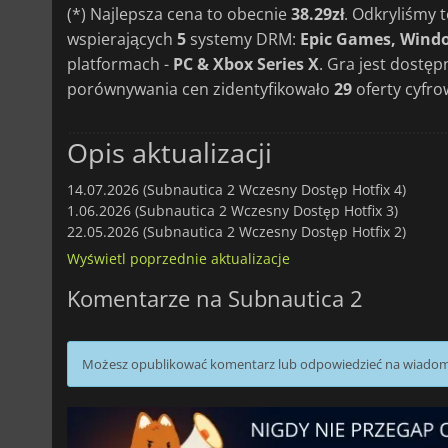
(*) Najlepsza cena to obecnie
38.29zł
. Odkryliśmy
wspierających
5
systemy DRM:
Epic Games, Windo
platformach -
PC & Xbox Series X
. Gra jest dostęp
porównywania cen zidentyfikowało
29
oferty cyfro
Opis aktualizacji
14.07.2026 (Subnautica 2 Wczesny Dostęp Hotfix 4)
1.06.2026 (Subnautica 2 Wczesny Dostęp Hotfix 3)
22.05.2026 (Subnautica 2 Wczesny Dostęp Hotfix 2)
Wyświetl poprzednie aktualizacje
Komentarze na Subnautica 2
Możesz opublikować komentarz lub odpowiedzieć na wiado