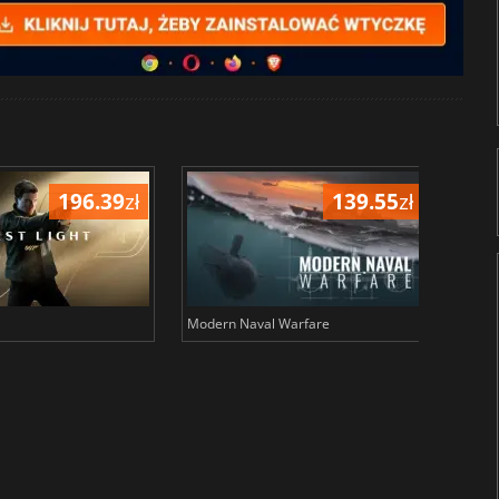
196.39
zł
139.55
zł
Modern Naval Warfare
Baldu