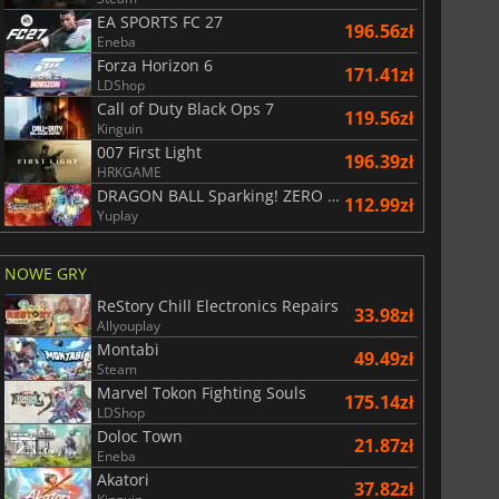
EA SPORTS FC 27
196.56zł
Eneba
Forza Horizon 6
171.41zł
LDShop
Call of Duty Black Ops 7
119.56zł
Kinguin
007 First Light
196.39zł
HRKGAME
DRAGON BALL Sparking! ZERO Super Limit Breaking NEO
112.99zł
Yuplay
NOWE GRY
ReStory Chill Electronics Repairs
33.98zł
Allyouplay
Montabi
49.49zł
Steam
Marvel Tokon Fighting Souls
175.14zł
LDShop
Doloc Town
21.87zł
Eneba
Akatori
37.82zł