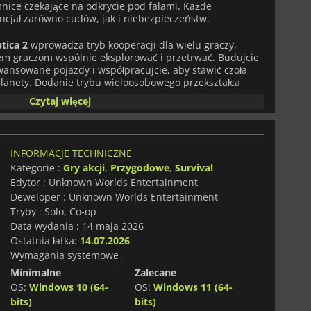
nice czekające na odkrycie pod falami. Każde
ncjał zarówno cudów, jak i niebezpieczeństw.
tica 2
wprowadza tryb kooperacji dla wielu graczy,
m graczom wspólnie eksplorować i przetrwać. Budujcie
wansowane pojazdy i współpracujcie, aby stawić czoła
lanety. Dodanie trybu wieloosobowego przekształca
arte na współdzieleniu, w którym strategia i praca
Czytaj więcej
esu w tym obcym ekosystemie.
a 2
jest mechanizm ewolucji DNA, który pozwala graczom
ści do wymagań środowiska. Ten innowacyjny system
INFORMACJE TECHNICZNE
nterakcji ze stworzeniami i habitatami, dodając głębi i
Kategorie :
Gry akcji
,
Przygodowe
,
Survival
 o przetrwanie.
Edytor : Unknown Worlds Entertainment
Deweloper : Unknown Worlds Entertainment
obami pozostają sercem gry. Gracze mogą wytwarzać
podwodne bazy, nawigować po rozległych oceanach i
Tryby : Solo, Co-op
. Dzięki silnikowi Unreal Engine 5, grafika jest bardziej
Data wydania : 14 maja 2026
 zanurzając Cię w bogatym, tętniącym życiem świecie
Ostatnia łatka:
14.07.2026
eństw.
Wymagania systemowe
Minimalne
Zalecane
wą rozgrywkę, zapierające dech w piersiach otoczenie
 przetrwania i rozwoju. Przygotuj się na zanurzenie w
OS:
Windows 10 (64-
OS:
Windows 11 (64-
kę w oceanach tej obcej planety.
bits)
bits)