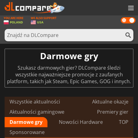
YOU ARE HERE
WE ALSO SUPPORT
Dark
GRY
POLAND
USA
mode
KARTY DO GIER
OPROGRAMOWANIE
Darmowe gry
REWARDS
Szukasz darmowych gier? DLCompare śledzi
SPRZĘT KOMPUTEROWY
wszystkie najważniejsze promocje z zaufanych
platform, takich jak Steam, Epic Games, GOG i innych.
AKTUALNOŚCI
ZALOGUJ SIĘ LUB ZAREJESTRUJ
Wszystkie aktualności
Aktualne okazje
Aktualności gamingowe
Premiery gier
Darmowe gry
Nowości Hardware
TOP
Sponsorowane