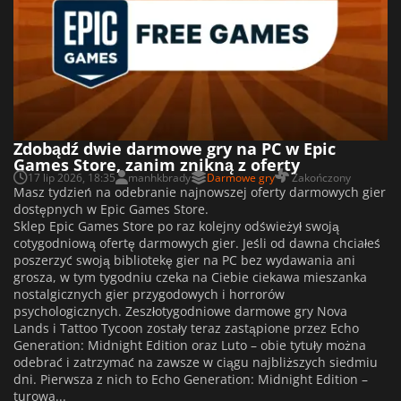
Zdobądź dwie darmowe gry na PC w Epic
Games Store, zanim znikną z oferty
17 lip 2026, 18:35
manhkbrady
Darmowe gry
Zakończony
Masz tydzień na odebranie najnowszej oferty darmowych gier
dostępnych w Epic Games Store.
Sklep Epic Games Store po raz kolejny odświeżył swoją
cotygodniową ofertę darmowych gier. Jeśli od dawna chciałeś
poszerzyć swoją bibliotekę gier na PC bez wydawania ani
grosza, w tym tygodniu czeka na Ciebie ciekawa mieszanka
nostalgicznych gier przygodowych i horrorów
psychologicznych. Zeszłotygodniowe darmowe gry Nova
Lands i Tattoo Tycoon zostały teraz zastąpione przez Echo
Generation: Midnight Edition oraz Luto – obie tytuły można
odebrać i zatrzymać na zawsze w ciągu najbliższych siedmiu
dni. Pierwsza z nich to Echo Generation: Midnight Edition –
turowa...