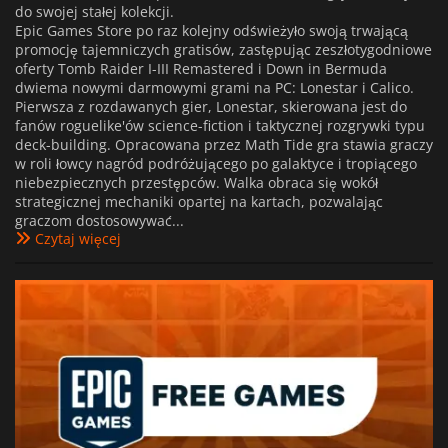
do swojej stałej kolekcji.
Epic Games Store po raz kolejny odświeżyło swoją trwającą
promocję tajemniczych gratisów, zastępując zeszłotygodniowe
oferty Tomb Raider I-III Remastered i Down in Bermuda
dwiema nowymi darmowymi grami na PC: Lonestar i Calico.
Pierwsza z rozdawanych gier, Lonestar, skierowana jest do
fanów roguelike'ów science-fiction i taktycznej rozgrywki typu
deck-building. Opracowana przez Math Tide gra stawia graczy
w roli łowcy nagród podróżującego po galaktyce i tropiącego
niebezpiecznych przestępców. Walka obraca się wokół
strategicznej mechaniki opartej na kartach, pozwalając
graczom dostosowywać...
Czytaj więcej