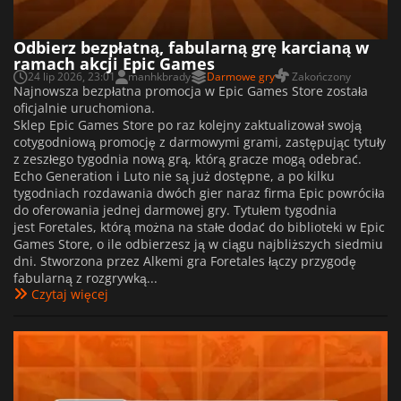
Odbierz bezpłatną, fabularną grę karcianą w
ramach akcji Epic Games
24 lip 2026, 23:01
manhkbrady
Darmowe gry
Zakończony
Najnowsza bezpłatna promocja w Epic Games Store została
oficjalnie uruchomiona.
Sklep Epic Games Store po raz kolejny zaktualizował swoją
cotygodniową promocję z darmowymi grami, zastępując tytuły
z zeszłego tygodnia nową grą, którą gracze mogą odebrać.
Echo Generation i Luto nie są już dostępne, a po kilku
tygodniach rozdawania dwóch gier naraz firma Epic powróciła
do oferowania jednej darmowej gry. Tytułem tygodnia
jest Foretales, którą można na stałe dodać do biblioteki w Epic
Games Store, o ile odbierzesz ją w ciągu najbliższych siedmiu
dni. Stworzona przez Alkemi gra Foretales łączy przygodę
fabularną z rozgrywką...
Czytaj więcej