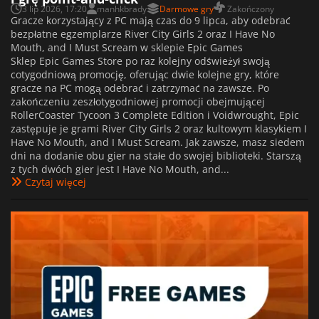
3 lip 2026, 17:20
manhkbrady
Darmowe gry
Zakończony
Gracze korzystający z PC mają czas do 9 lipca, aby odebrać
bezpłatne egzemplarze River City Girls 2 oraz I Have No
Mouth, and I Must Scream w sklepie Epic Games
Sklep Epic Games Store po raz kolejny odświeżył swoją
cotygodniową promocję, oferując dwie kolejne gry, które
gracze na PC mogą odebrać i zatrzymać na zawsze. Po
zakończeniu zeszłotygodniowej promocji obejmującej
RollerCoaster Tycoon 3 Complete Edition i Voidwrought, Epic
zastępuje je grami River City Girls 2 oraz kultowym klasykiem I
Have No Mouth, and I Must Scream. Jak zawsze, masz siedem
dni na dodanie obu gier na stałe do swojej biblioteki. Starszą
z tych dwóch gier jest I Have No Mouth, and...
Czytaj więcej