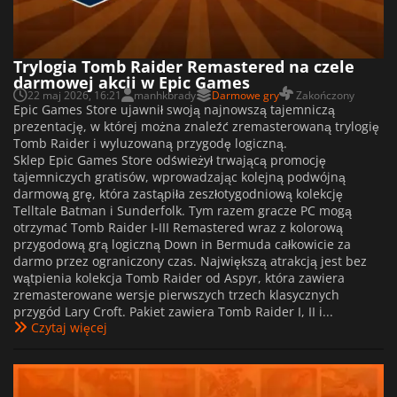
Trylogia Tomb Raider Remastered na czele
darmowej akcji w Epic Games
22 maj 2026, 16:21
manhkbrady
Darmowe gry
Zakończony
Epic Games Store ujawnił swoją najnowszą tajemniczą
prezentację, w której można znaleźć zremasterowaną trylogię
Tomb Raider i wyluzowaną przygodę logiczną.
Sklep Epic Games Store odświeżył trwającą promocję
tajemniczych gratisów, wprowadzając kolejną podwójną
darmową grę, która zastąpiła zeszłotygodniową kolekcję
Telltale Batman i Sunderfolk. Tym razem gracze PC mogą
otrzymać Tomb Raider I-III Remastered wraz z kolorową
przygodową grą logiczną Down in Bermuda całkowicie za
darmo przez ograniczony czas. Największą atrakcją jest bez
wątpienia kolekcja Tomb Raider od Aspyr, która zawiera
zremasterowane wersje pierwszych trzech klasycznych
przygód Lary Croft. Pakiet zawiera Tomb Raider I, II i...
Czytaj więcej