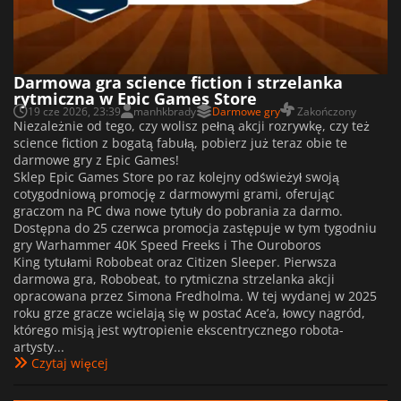
Darmowa gra science fiction i strzelanka
rytmiczna w Epic Games Store
19 cze 2026, 23:39
manhkbrady
Darmowe gry
Zakończony
Niezależnie od tego, czy wolisz pełną akcji rozrywkę, czy też
science fiction z bogatą fabułą, pobierz już teraz obie te
darmowe gry z Epic Games!
Sklep Epic Games Store po raz kolejny odświeżył swoją
cotygodniową promocję z darmowymi grami, oferując
graczom na PC dwa nowe tytuły do pobrania za darmo.
Dostępna do 25 czerwca promocja zastępuje w tym tygodniu
gry Warhammer 40K Speed Freeks i The Ouroboros
King tytułami Robobeat oraz Citizen Sleeper. Pierwsza
darmowa gra, Robobeat, to rytmiczna strzelanka akcji
opracowana przez Simona Fredholma. W tej wydanej w 2025
roku grze gracze wcielają się w postać Ace’a, łowcy nagród,
którego misją jest wytropienie ekscentrycznego robota-
artysty...
Czytaj więcej