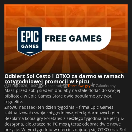
Odbierz Sol Cesto i OTXO za darmo w ramach
cotygodniowej promocji w Epicu
31 lip 2026, 10:07
manhkbrady
Darmowe gry
Zakończony
Masz przed sobą siedem dni, aby na stałe dodać do swojej
biblioteki w Epic Games Store dwie popularne gry typu
roguelite.
Znowu nadszedł ten dzień tygodnia – firma Epic Games
zaktualizowała swoją cotygodniową ofertę darmowych gier.
Bezpłatna kopia gry Foretales z zeszłego tygodnia nie jest już
dostępna, ale gracze na PC mogą teraz odebrać dwie nowe
pozycje. W tym tygodniu w ofercie znajdują się OTXO oraz Sol