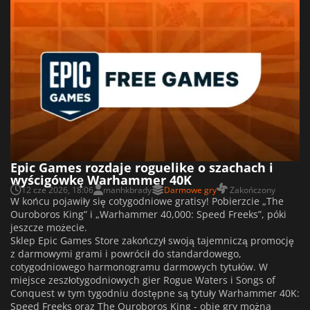
Epic Games rozdaje roguelike o szachach i
wyścigówkę Warhammer 40K
12 cze 2026, 18:06
manhkbrady
Darmowe gry
Zakończony
W końcu pojawiły się cotygodniowe gratisy! Pobierzcie „The
Ouroboros King” i „Warhammer 40,000: Speed Freeks”, póki
jeszcze możecie.
Sklep Epic Games Store zakończył swoją tajemniczą promocję
z darmowymi grami i powrócił do standardowego,
cotygodniowego harmonogramu darmowych tytułów. W
miejsce zeszłotygodniowych gier Rogue Waters i Songs of
Conquest w tym tygodniu dostępne są tytuły Warhammer 40K:
Speed Freeks oraz The Ouroboros King - obie gry można