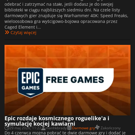
odebrać i zatrzymać na stałe, jeśli dodasz je do swojej
biblioteki w ciągu najbliższych siedmiu dni. Na czele listy
darmowych gier znajduje się Warhammer 40K: Speed Freaks,
wieloosobowa gra wyścigowo-bojowa opracowana przez
Caged Element i...
Czytaj więcej
Epic rozdaje kosmicznego roguelike'a i
symulację kociej kawiarni
29 maj 2026, 11:22
manhkbrady
Darmowe gry
Zakończony
Do 4 czerwca można pobrać te dwie darmowe gry i dodać je