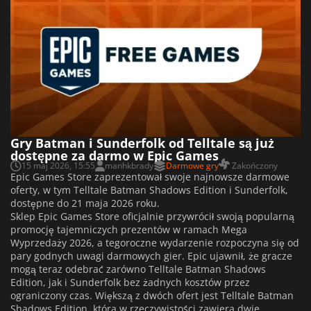
Gry Batman i Sunderfolk od Telltale są już
dostępne za darmo w Epic Games
15 maj 2026, 15:55
manhkbrady
Darmowe gry
Zakończony
Epic Games Store zaprezentował swoje najnowsze darmowe
oferty, w tym Telltale Batman Shadows Edition i Sunderfolk,
dostępne do 21 maja 2026 roku.
Sklep Epic Games Store oficjalnie przywrócił swoją popularną
promocję tajemniczych prezentów w ramach Mega
Wyprzedaży 2026, a tegoroczne wydarzenie rozpoczyna się od
pary godnych uwagi darmowych gier. Epic ujawnił, że gracze
mogą teraz odebrać zarówno Telltale Batman Shadows
Edition, jak i Sunderfolk bez żadnych kosztów przez
ograniczony czas. Większą z dwóch ofert jest Telltale Batman
Shadows Edition, która w rzeczywistości zawiera dwie