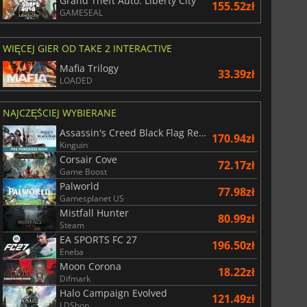
Grand Theft Auto: Liberty City
155.52zł
GAMESEAL
WIĘCEJ GIER OD TAKE 2 INTERACTIVE
Mafia Trilogy
33.39zł
LOADED
NAJCZĘŚCIEJ WYBIERANE
Assassin's Creed Black Flag Resynced
170.94zł
Kinguin
Corsair Cove
72.17zł
Game Boost
Palworld
77.98zł
Gamesplanet US
Mistfall Hunter
80.99zł
Steam
EA SPORTS FC 27
196.50zł
Eneba
Moon Corona
18.22zł
Difmark
Halo Campaign Evolved
121.49zł
LDShop