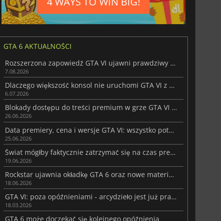
4 WAYS TO WIN BIG!
GTA 6 AKTUALNOŚCI
Rozszerzona zapowiedź GTA VI ujawni prawdziwy wygląd rozgrywki
7.08.2026
Dlaczego większość konsol nie uruchomi GTA VI z prędkością 60 fps
6.07.2026
Blokady dostępu do treści premium w grze GTA VI wywołują oburzenie fanów
26.06.2026
Data premiery, cena i wersje GTA VI: wszystko potwierdzone przez Rockstar
25.06.2026
Świat mógłby faktycznie zatrzymać się na czas premiery Grand Theft Auto 6
19.06.2026
Rockstar ujawnia okładkę GTA 6 oraz nowe materiały graficzne z Vice City
18.06.2026
GTA VI: poza opóźnieniami - arcydzieło jest już prawie dostępne
18.03.2026
GTA 6 może doczekać się kolejnego opóźnienia