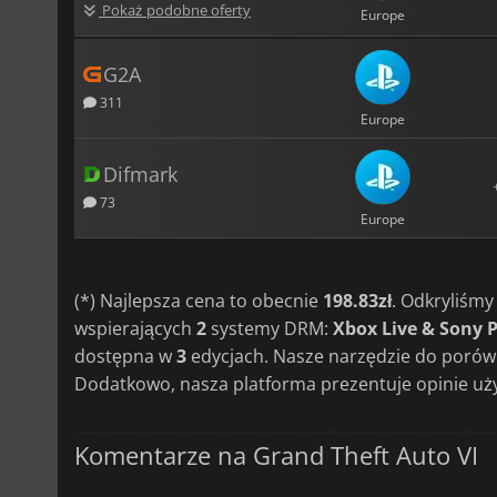
Pokaż podobne oferty
Europe
G2A
311
Europe
Difmark
73
Europe
(*) Najlepsza cena to obecnie
198.83zł
. Odkryliśm
wspierających
2
systemy DRM:
Xbox Live & Sony 
dostępna w
3
edycjach. Nasze narzędzie do porów
Dodatkowo, nasza platforma prezentuje opinie uż
Komentarze na Grand Theft Auto VI