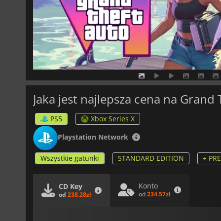
Jaka jest najlepsza cena na Grand 
PS5
Xbox Series X
Playstation Network
Wszystkie gatunki
STANDARD EDITION
+ PR
Konto
CD Key
od
234.57zł
od
238.28zł