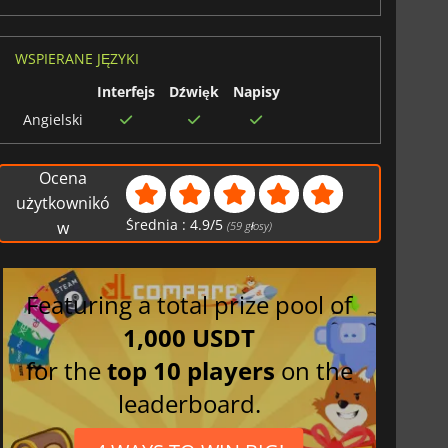
WSPIERANE JĘZYKI
Interfejs
Dźwięk
Napisy
Angielski
Ocena
użytkownikó
Średnia :
4.9
/
5
w
(
59
głosy)
Featuring a total prize pool of
1,000 USDT
for the
top 10 players
on the
leaderboard.