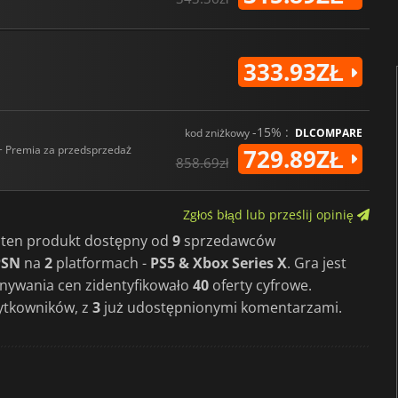
333.93ZŁ
-15% :
kod zniżkowy
DLCOMPARE
+ Premia za przedsprzedaż
729.89ZŁ
858.69zł
Zgłoś błąd lub prześlij opinię
y ten produkt dostępny od
9
sprzedawców
PSN
na
2
platformach -
PS5 & Xbox Series X
. Gra jest
nywania cen zidentyfikowało
40
oferty cyfrowe.
ytkowników, z
3
już udostępnionymi komentarzami.