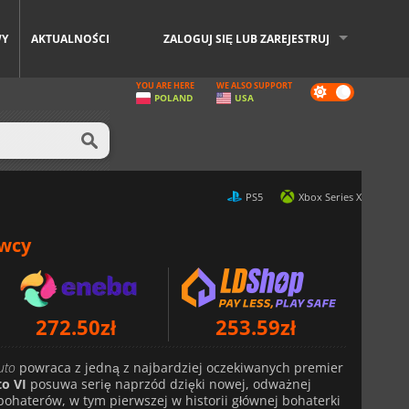
WY
AKTUALNOŚCI
ZALOGUJ SIĘ LUB ZAREJESTRUJ
YOU ARE HERE
WE ALSO SUPPORT
Dark
POLAND
USA
mode
PS5
Xbox Series X
awcy
272.50
zł
253.59
zł
Xbox Series X
Xbox Series X
uto
powraca z jedną z najbardziej oczekiwanych premier
o VI
posuwa serię naprzód dzięki nowej, odważnej
ohaterów, w tym pierwszej w historii głównej bohaterki