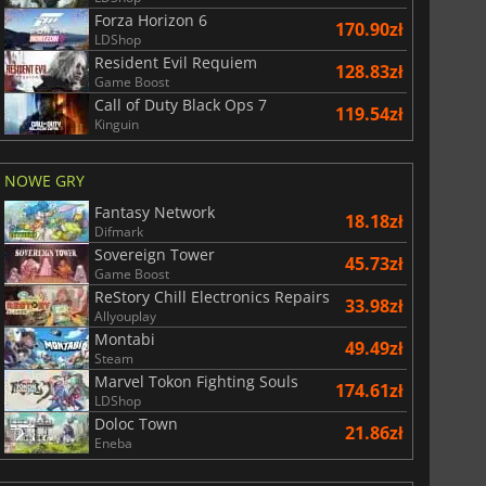
Forza Horizon 6
170.90zł
LDShop
Resident Evil Requiem
128.83zł
Game Boost
Call of Duty Black Ops 7
119.54zł
Kinguin
NOWE GRY
Fantasy Network
18.18zł
Difmark
Sovereign Tower
45.73zł
Game Boost
ReStory Chill Electronics Repairs
33.98zł
Allyouplay
Montabi
49.49zł
Steam
Marvel Tokon Fighting Souls
174.61zł
LDShop
Doloc Town
21.86zł
Eneba