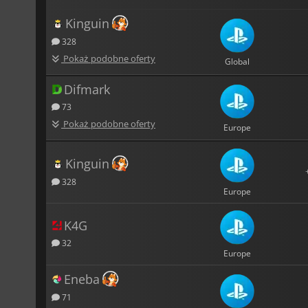
Kinguin
328
Pokaż podobne oferty
Global
Difmark
73
Pokaż podobne oferty
Europe
Kinguin
328
Europe
K4G
32
Europe
Eneba
71