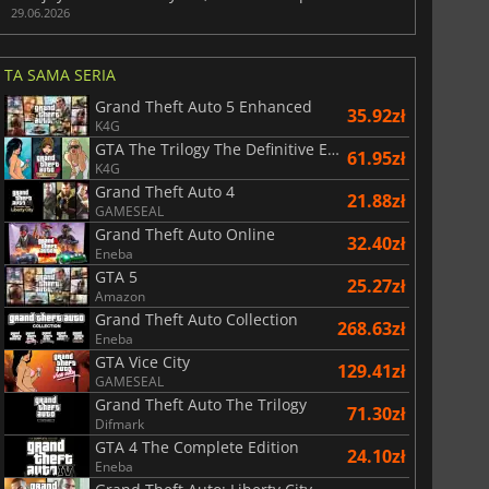
29.06.2026
TA SAMA SERIA
Grand Theft Auto 5 Enhanced
35.92zł
K4G
GTA The Trilogy The Definitive Edition
61.95zł
K4G
Grand Theft Auto 4
21.88zł
GAMESEAL
Grand Theft Auto Online
32.40zł
154.92
zł
173.06
zł
Eneba
GTA 5
25.27zł
Amazon
Grand Theft Auto Collection
268.63zł
Eneba
GTA Vice City
129.41zł
r's Gate 3
Elden Ring
GAMESEAL
Grand Theft Auto The Trilogy
71.30zł
Difmark
GTA 4 The Complete Edition
24.10zł
Eneba