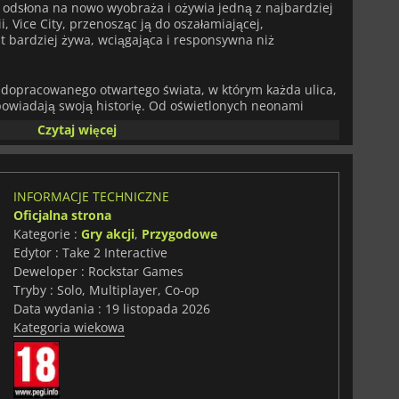
 odsłona na nowo wyobraża i ożywia jedną z najbardziej
i, Vice City, przenosząc ją do oszałamiającej,
st bardziej żywa, wciągająca i responsywna niż
e dopracowanego otwartego świata, w którym każda ulica,
powiadają swoją historię. Od oświetlonych neonami
pane w słońcu plaże i surowe przedmieścia —
GTA VI
Czytaj więcej
uuje wokół ciebie, kształtowane przez twoje wybory i
znej pogody, zaawansowanego zachowania sztucznej
tąd swobody, wytyczając własną ścieżkę w fabule pełnej
zeń i niezapomnianych postaci.
INFORMACJE TECHNICZNE
Oficjalna strona
rujesz rozległe tereny stanu poza Vice City, angażujesz
Kategorie :
Gry akcji
,
Przygodowe
oczne, czy też zagłębiasz się w bogato utkaną główną
nany poziom szczegółowości i interaktywności.
Edytor : Take 2 Interactive
ję rozgrywki w otwartym świecie, większą, odważniejszą
Deweloper : Rockstar Games
o, czego seria ta próbowała dotychczas.
Tryby : Solo, Multiplayer, Co-op
Data wydania : 19 listopada 2026
iumfalny powrót jednej z najbardziej wpływowych serii
Kategoria wiekowa
d dziesięć lat po premierze jej poprzedniczki. Dzięki
emu światu i świeżej wizji przyszłości serii, to gra, której
zegapić.