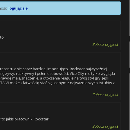
mość,
logując się
rto
Zobacz oryginał
zentuje się coraz bardziej imponująco. Rockstar najwyraźniej
ię żywy, reaktywny i pełen osobowości. Vice City nie tylko wygląda
awdę mają znaczenie, a otoczenie reaguje na twój styl gry. Jeśli
GTA VI może z łatwością stać się jednym z najważniejszych tytułów z
Zobacz oryginał
y to jakiś pracownik Rockstar?
Zobacz oryginał