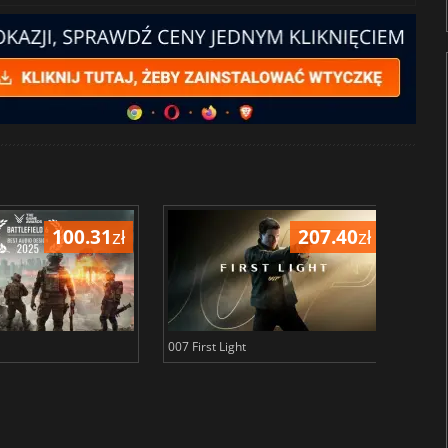
100.31
zł
207.40
zł
007 First Light
Baldu