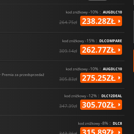
-10% :
kod zniżkowy
AUGDLC10
238.28ZŁ
264.75zł
-15% :
kod zniżkowy
DLCOMPARE
262.77ZŁ
309.14zł
-10% :
kod zniżkowy
AUGDLC10
+ Premia za przedsprzedaż
275.25ZŁ
305.83zł
-12% :
kod zniżkowy
DLC12DEAL
305.70ZŁ
347.39zł
-8% :
kod zniżkowy
DLC8
315.89ZŁ
343.36zł