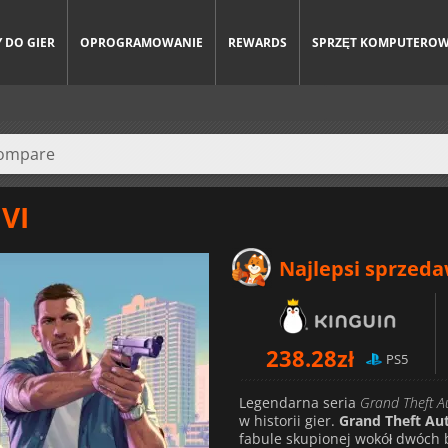
 DO GIER
OPROGRAMOWANIE
REWARDS
SPRZĘT KOMPUTERO
 VI
Najlepsi sprzed
238.28
zł
PS5
Legendarna seria
Grand Theft A
w historii gier.
Grand Theft Aut
fabule skupionej wokół dwóch b