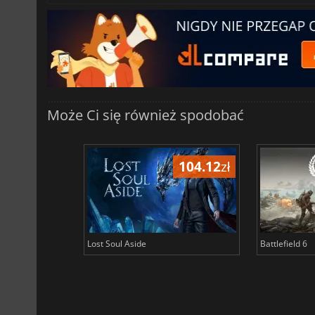
Może Ci się również spodobać
104.12
zł
Lost Soul Aside
Battlefield 6