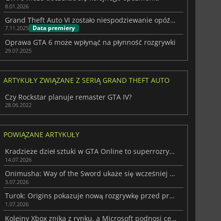
8.01.2026
Grand Theft Auto VI zostało niespodziewanie opóźnione
Data premiery
7.11.2025
Oprawa GTA 6 może wpłynąć na płynność rozgrywki
29.07.2025
ARTYKUŁY ZWIĄZANE Z SERIĄ GRAND THEFT AUTO
Czy Rockstar planuje remaster GTA IV?
28.06.2022
POWIĄZANE ARTYKUŁY
Kradzieże dzieł sztuki w GTA Online to superrozrywka przed premierą GTA 6
14.07.2026
Onimusha: Way of the Sword ukaże się wcześniej niż oczekiwano
3.07.2026
Turok: Origins pokazuje nową rozgrywkę przed premierą jesienią 2026
1.07.2026
Kolejny Xbox znika z rynku, a Microsoft podnosi ceny serii Series tego lata