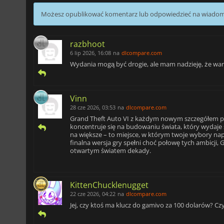
Możesz opublikować komentarz lub odpowiedzieć na wiado
razbhoot
6 lip 2026, 16:08
na
dlcompare.com
Wydania mogą być drogie, ale mam nadzieję, że wa
Vinn
28 cze 2026, 03:53
na
dlcompare.com
Grand Theft Auto VI z każdym nowym szczegółem pre
koncentruje się na budowaniu świata, który wydaje s
na większe – to miejsce, w którym twoje wybory napr
finalna wersja gry spełni choć połowę tych ambicji, 
otwartym światem dekady.
KittenChucklenugget
22 cze 2026, 04:22
na
dlcompare.com
Jej, czy ktoś ma klucz do gamivo za 100 dolarów? Cz