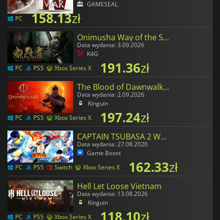
GAMESEAL
158.13
zł
PC
Onimusha Way of the Sword
Data wydania: 3.09.2026
K4G
191.36
zł
PC
PS5
Xbox Series X
The Blood of Dawnwalker
Data wydania: 2.09.2026
Kinguin
197.24
zł
PC
PS5
Xbox Series X
CAPTAIN TSUBASA 2 WORLD FIGHTERS
Data wydania: 27.08.2026
Game Boost
162.33
zł
PC
PS5
Switch
Xbox Series X
Hell Let Loose Vietnam
Data wydania: 13.08.2026
Kinguin
118.10
zł
PC
PS5
Xbox Series X