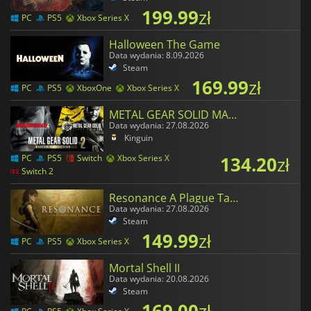
199.99
zł
PC
PS5
Xbox Series X
Halloween The Game
Data wydania: 8.09.2026
Steam
169.99
zł
PC
PS5
XboxOne
Xbox Series X
METAL GEAR SOLID MASTER COLLECTION Vol.2
Data wydania: 27.08.2026
Kinguin
134.20
zł
PC
PS5
Switch
Xbox Series X
Switch 2
Resonance A Plague Tale Legacy
Data wydania: 27.08.2026
Steam
149.99
zł
PC
PS5
Xbox Series X
Mortal Shell II
Data wydania: 20.08.2026
Steam