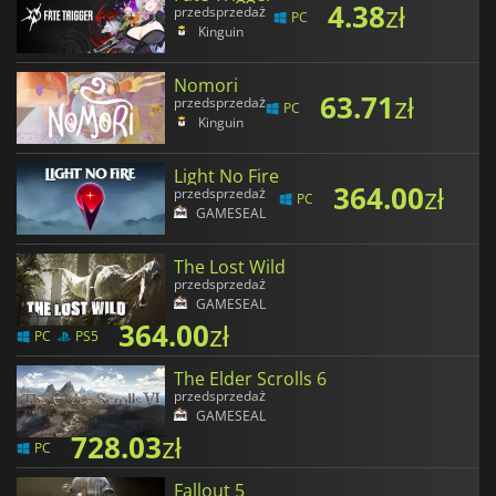
4.38
zł
przedsprzedaż
PC
Kinguin
Nomori
63.71
zł
przedsprzedaż
PC
Kinguin
Light No Fire
364.00
zł
przedsprzedaż
PC
GAMESEAL
The Lost Wild
przedsprzedaż
GAMESEAL
364.00
zł
PC
PS5
The Elder Scrolls 6
przedsprzedaż
GAMESEAL
728.03
zł
PC
Fallout 5