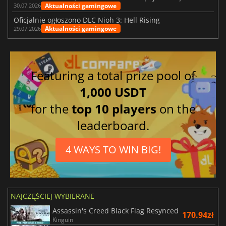
Aktualności gamingowe
30.07.2026
Oficjalnie ogłoszono DLC Nioh 3: Hell Rising
Aktualności gamingowe
29.07.2026
Featuring a total prize pool of
1,000 USDT
for the
top 10 players
on the
leaderboard.
4 WAYS TO WIN BIG!
NAJCZĘŚCIEJ WYBIERANE
Assassin's Creed Black Flag Resynced
170.94zł
Kinguin