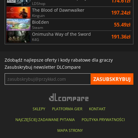
174.61zł
LDShop
The Blood of Dawnwalker
197.24zł
Kinguin
BioEden
55.49zł
Steam
Onimusha Way of the Sword
191.36zł
K4G
Zdobądź najlepsze oferty i kody rabatowe dla graczy
Zasubskrybuj newsletter DLCompare
SKLEPY
PLATFORMA GIER
KONTAKT
NAJCZĘŚCIEJ ZADAWANE PYTANIA
POLITYKA PRYWATNOŚCI
MAPA STRONY