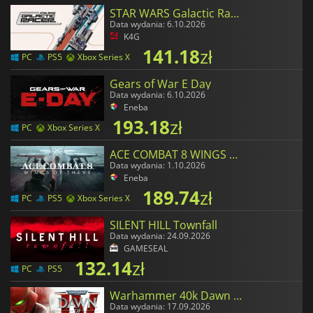
STAR WARS Galactic Racer
Data wydania: 6.10.2026
K4G
141.18
zł
PC
PS5
Xbox Series X
Gears of War E Day
Data wydania: 6.10.2026
Eneba
193.18
zł
PC
Xbox Series X
ACE COMBAT 8 WINGS OF THEVE
Data wydania: 1.10.2026
Eneba
189.74
zł
PC
PS5
Xbox Series X
SILENT HILL Townfall
Data wydania: 24.09.2026
GAMESEAL
132.14
zł
PC
PS5
Warhammer 40k Dawn of War 4
Data wydania: 17.09.2026