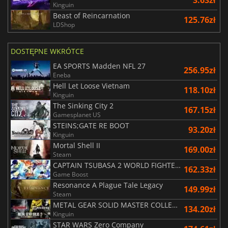
3.63zł
Kinguin
Beast of Reincarnation
125.76zł
LDShop
DOSTĘPNE WKRÓTCE
EA SPORTS Madden NFL 27
256.95zł
Eneba
Hell Let Loose Vietnam
118.10zł
Kinguin
The Sinking City 2
167.15zł
Gamesplanet US
STEINS;GATE RE BOOT
93.20zł
Kinguin
Mortal Shell II
169.00zł
Steam
CAPTAIN TSUBASA 2 WORLD FIGHTERS
162.33zł
Game Boost
Resonance A Plague Tale Legacy
149.99zł
Steam
METAL GEAR SOLID MASTER COLLECTION Vol.2
134.20zł
Kinguin
STAR WARS Zero Company