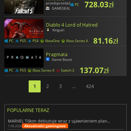
728.03
zł
przedsprzedaż
PC
GAMESEAL
Diablo 4 Lord of Hatred
Kinguin
81.16
zł
PC
PS5
PS4
XboxOne
Xbox Series X
Pragmata
Game Boost
137.07
zł
PC
PS5
Xbox Series X
Switch 2
1
2
3
...
424
POPULARNE TERAZ
MARVEL Tōkon debiutuje wraz z ujawnieniem planu rozwoju na pierwszy rok
Aktualności gamingowe
7.08.2026