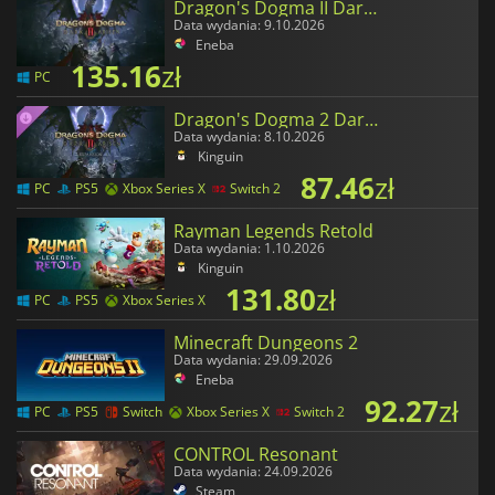
Dragon's Dogma II Dark Arisen
Data wydania: 9.10.2026
Eneba
135.16
zł
PC
Dragon's Dogma 2 Dark Arisen Expansion
Data wydania: 8.10.2026
Kinguin
87.46
zł
PC
PS5
Xbox Series X
Switch 2
Rayman Legends Retold
Data wydania: 1.10.2026
Kinguin
131.80
zł
PC
PS5
Xbox Series X
Minecraft Dungeons 2
Data wydania: 29.09.2026
Eneba
92.27
zł
PC
PS5
Switch
Xbox Series X
Switch 2
CONTROL Resonant
Data wydania: 24.09.2026
Steam