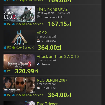
169.00
zł
PC
PS5
Xbox Series X
The Sinking City 2
Data wydania: 18.08.2026
Gamesplanet US
167.15
zł
PC
PS5
Xbox Series X
ARK 2
przedsprzedaż
GAMESEAL
364.00
zł
PC
Xbox Series X
Attack on Titan 3 A.O.T.3
przedsprzedaż
Steam
320.99
zł
PC
NEO BERLIN 2087
przedsprzedaż
GAMESEAL
364.00
zł
PC
PS5
Xbox Series X
Fate Trigger