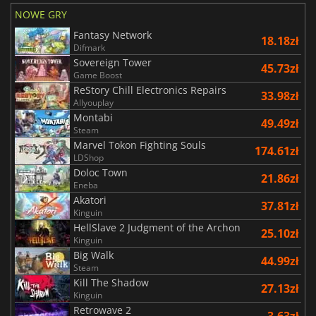
NOWE GRY
Fantasy Network
18.18zł
Difmark
Sovereign Tower
45.73zł
Game Boost
ReStory Chill Electronics Repairs
33.98zł
Allyouplay
Montabi
49.49zł
Steam
Marvel Tokon Fighting Souls
174.61zł
LDShop
Doloc Town
21.86zł
Eneba
Akatori
37.81zł
Kinguin
HellSlave 2 Judgment of the Archon
25.10zł
Kinguin
Big Walk
44.99zł
Steam
Kill The Shadow
27.13zł
Kinguin
Retrowave 2