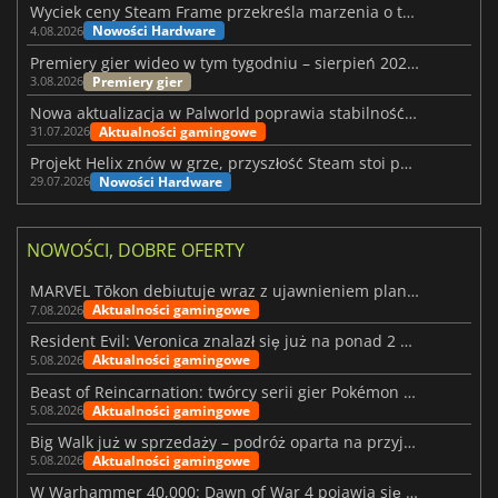
Wyciek ceny Steam Frame przekreśla marzenia o tanim zestawie VR
Nowości Hardware
4.08.2026
Premiery gier wideo w tym tygodniu – sierpień 2026 r. (32. tydzień)
Premiery gier
3.08.2026
Nowa aktualizacja w Palworld poprawia stabilność Sunreach i walk z bossami
Aktualności gamingowe
31.07.2026
Projekt Helix znów w grze, przyszłość Steam stoi pod znakiem zapytania
Nowości Hardware
29.07.2026
NOWOŚCI, DOBRE OFERTY
MARVEL Tōkon debiutuje wraz z ujawnieniem planu rozwoju na pierwszy rok
Aktualności gamingowe
7.08.2026
Resident Evil: Veronica znalazł się już na ponad 2 milionach list życzeń
Aktualności gamingowe
5.08.2026
Beast of Reincarnation: twórcy serii gier Pokémon wkraczają na nową ścieżkę
Aktualności gamingowe
5.08.2026
Big Walk już w sprzedaży – podróż oparta na przyjaźni
Aktualności gamingowe
5.08.2026
W Warhammer 40,000: Dawn of War 4 pojawia się frakcja Nekronów