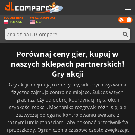
YOU ARE HERE
WE ALSO SUPPORT
Dark
GRY
POLAND
USA
mode
KARTY DO GIER
OPROGRAMOWANIE
Porównaj ceny gier, kupuj w
REWARDS
naszych sklepach partnerskich!
SPRZĘT KOMPUTEROWY
Gry akcji
AKTUALNOŚCI
Gry akcji obejmują różne tytuły, w których wyzwania
fizyczne zajmują centralne miejsce. Sukces w tych
ZALOGUJ SIĘ LUB ZAREJESTRUJ
grach zależy od dobrej koordynacji ręka-oko i
szybkości reakcji. Mechanika rozgrywki różni się, ale
zazwyczaj polega na kontrolowaniu awatara z
różnymi umiejętnościami, aby pokonać przeciwników
i przeszkody. Ograniczenia czasowe często zwiększają