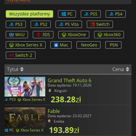
Wszystkie platformy
PC
PS5
PS4
PS3
PS2
PS Vita
Switch
WiiU
3DS
XboxOne
Xbox360
Xbox Series X
Mac
NeoGeo
PSN
Switch 2
Tytuł
Cena
Grand Theft Auto 6
Data wydania: 19.11.2026
Kinguin
238.28
zł
PS5
Xbox Series X
Fable
Data wydania: 23.02.2027
Eneba
193.89
zł
PC
Xbox Series X