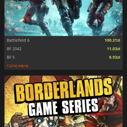
Battlefield 6
100.31zł
BF 2042
11.03zł
BF 5
8.93zł
Czytaj więcej