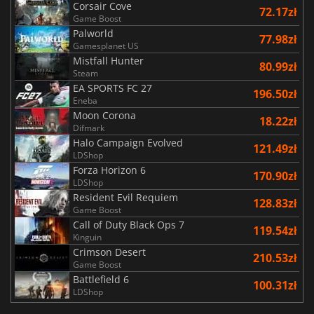
Corsair Cove
72.17zł
Game Boost
Palworld
77.98zł
Gamesplanet US
Mistfall Hunter
80.99zł
Steam
EA SPORTS FC 27
196.50zł
Eneba
Moon Corona
18.22zł
Difmark
Halo Campaign Evolved
121.49zł
LDShop
Forza Horizon 6
170.90zł
LDShop
Resident Evil Requiem
128.83zł
Game Boost
Call of Duty Black Ops 7
119.54zł
Kinguin
Crimson Desert
210.53zł
Game Boost
Battlefield 6
100.31zł
LDShop