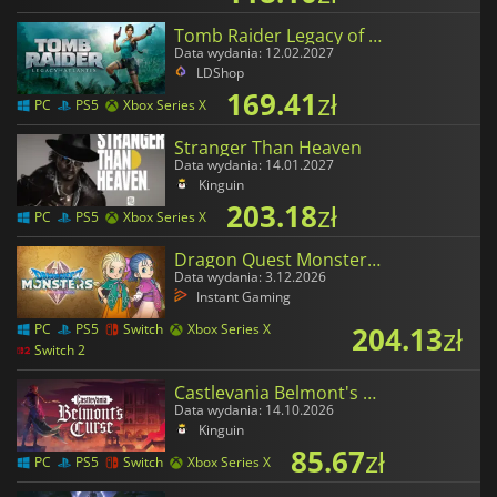
Tomb Raider Legacy of Atlantis
Data wydania: 12.02.2027
LDShop
169.41
zł
PC
PS5
Xbox Series X
Stranger Than Heaven
Data wydania: 14.01.2027
Kinguin
203.18
zł
PC
PS5
Xbox Series X
Dragon Quest Monsters The Withered World
Data wydania: 3.12.2026
Instant Gaming
204.13
zł
PC
PS5
Switch
Xbox Series X
Switch 2
Castlevania Belmont's Curse
Data wydania: 14.10.2026
Kinguin
85.67
zł
PC
PS5
Switch
Xbox Series X