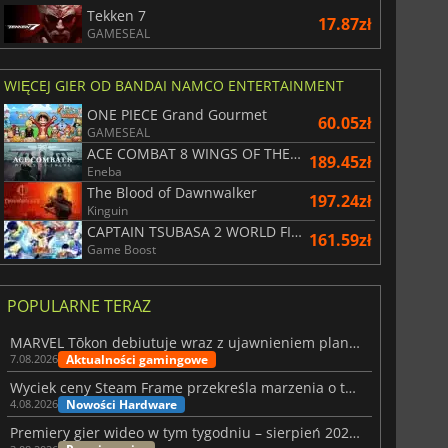
Tekken 7
17.87zł
GAMESEAL
WIĘCEJ GIER OD BANDAI NAMCO ENTERTAINMENT
ONE PIECE Grand Gourmet
60.05zł
GAMESEAL
ACE COMBAT 8 WINGS OF THEVE
189.45zł
Eneba
The Blood of Dawnwalker
197.24zł
Kinguin
CAPTAIN TSUBASA 2 WORLD FIGHTERS
161.59zł
Game Boost
POPULARNE TERAZ
MARVEL Tōkon debiutuje wraz z ujawnieniem planu rozwoju na pierwszy rok
Aktualności gamingowe
7.08.2026
Wyciek ceny Steam Frame przekreśla marzenia o tanim zestawie VR
Nowości Hardware
4.08.2026
Premiery gier wideo w tym tygodniu – sierpień 2026 r. (32. tydzień)