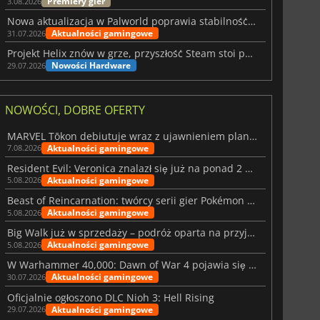
Premiery gier
3.08.2026
Nowa aktualizacja w Palworld poprawia stabilność Sunreach i walk z bossami
Aktualności gamingowe
31.07.2026
Projekt Helix znów w grze, przyszłość Steam stoi pod znakiem zapytania
Nowości Hardware
29.07.2026
NOWOŚCI, DOBRE OFERTY
MARVEL Tōkon debiutuje wraz z ujawnieniem planu rozwoju na pierwszy rok
Aktualności gamingowe
7.08.2026
Resident Evil: Veronica znalazł się już na ponad 2 milionach list życzeń
Aktualności gamingowe
5.08.2026
Beast of Reincarnation: twórcy serii gier Pokémon wkraczają na nową ścieżkę
Aktualności gamingowe
5.08.2026
Big Walk już w sprzedaży – podróż oparta na przyjaźni
Aktualności gamingowe
5.08.2026
W Warhammer 40,000: Dawn of War 4 pojawia się frakcja Nekronów
Aktualności gamingowe
30.07.2026
Oficjalnie ogłoszono DLC Nioh 3: Hell Rising
Aktualności gamingowe
29.07.2026