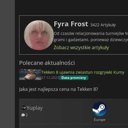
Fyra Frost
3422 Artykuły
Od czasów relacjonowania turniejów M
grami i gadżetami, ponieważ dziewczy
Zobacz wszystkie artykuły
Polecane aktualności
Tekken 8 ujawnia zwiastun rozgrywki Kumy
27.12.2023
Data premiery
Jaka jest najlepsza cena na Tekken 8?
Yuplay
2
Europe