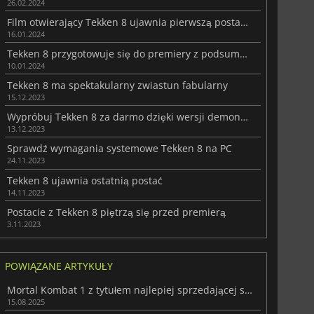
26.02.2024
Film otwierający Tekken 8 ujawnia pierwszą postać z DLC
16.01.2024
Tekken 8 przygotowuje się do premiery z podsumowaniem fabuły
10.01.2024
Tekken 8 ma spektakularny zwiastun fabularny
15.12.2023
Wypróbuj Tekken 8 za darmo dzięki wersji demonstracyjnej
13.12.2023
Sprawdź wymagania systemowe Tekken 8 na PC
24.11.2023
Tekken 8 ujawnia ostatnią postać
14.11.2023
Postacie z Tekken 8 piętrzą się przed premierą
3.11.2023
POWIĄZANE ARTYKUŁY
Mortal Kombat 1 z tytułem najlepiej sprzedającej się bijatyki tej generacji
15.08.2025