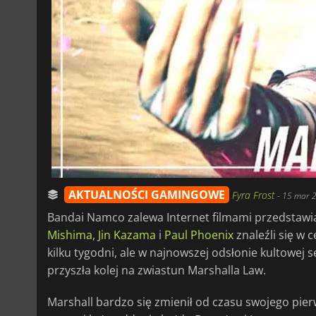
AKTUALNOŚCI GAMINGOWE
Fyra Frost
-
15 mar 2
Bandai Namco zalewa Internet filmami przedstaw
Mishima
,
Jin Kazama
i
Paul Phoenix
znaleźli się w 
kilku tygodni, ale w najnowszej odsłonie kultowej s
przyszła kolej na zwiastun Marshalla Law.
Marshall bardzo się zmienił od czasu swojego pie