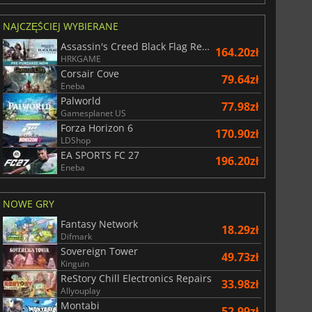
NAJCZĘŚCIEJ WYBIERANE
28.85
zł
68.68
zł
Assassin's Creed Black Flag Resynced
164.20zł
HRKGAME
Corsair Cove
79.64zł
Eneba
Palworld
77.98zł
War WARHAMMER 3
Lies Of P
Gamesplanet US
Forza Horizon 6
170.90zł
LDShop
EA SPORTS FC 27
196.20zł
Eneba
NOWE GRY
Fantasy Network
18.29zł
Difmark
Sovereign Tower
49.73zł
Kinguin
ReStory Chill Electronics Repairs
33.98zł
Allyouplay
Montabi
52.99zł