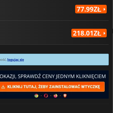
77.99ZŁ
218.01ZŁ
mość,
logując się