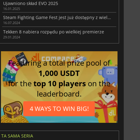
Ujawniono skład EVO 2025
16.01.2025
Steam Fighting Game Fest jest już dostępny z wieloma ekscytującymi ofertami i gratisami
16.07.2024
Tekken 8 nabiera rozpędu po wielkiej premierze
29.01.2024
Featuring a total prize pool of
1,000 USDT
for the
top 10 players
on the
leaderboard.
4 WAYS TO WIN BIG!
TA SAMA SERIA