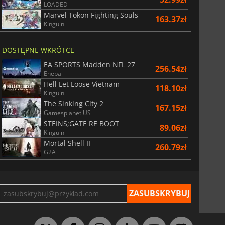
LOADED
Marvel Tokon Fighting Souls
163.37zł
Kinguin
DOSTĘPNE WKRÓTCE
EA SPORTS Madden NFL 27
256.54zł
Eneba
Hell Let Loose Vietnam
118.10zł
Kinguin
The Sinking City 2
167.15zł
Gamesplanet US
STEINS;GATE RE BOOT
89.06zł
Kinguin
Mortal Shell II
260.79zł
G2A