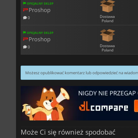
OFICJALNY SKLEP
Proshop
Dostawa
0
Poland
OFICJALNY SKLEP
Proshop
Dostawa
0
Poland
Możesz opublikować komentarz lub odpowiedzieć na wiado
Może Ci się również spodobać