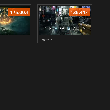
175.00
zł
136.44
zł
Pragmata
Total 