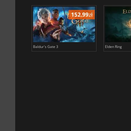
204.18
zł
152.99
zł
Baldur's Gate 3
Elden Ring