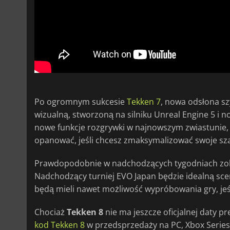
Po ogromnym sukcesie
Tekken 7
, nowa odsłona s
wizualną, stworzoną na silniku Unreal Engine 5 i
nowe funkcje rozgrywki w najnowszym zwiastunie, 
opanować, jeśli chcesz zmaksymalizować swoje s
Prawdopodobnie w nadchodzących tygodniach zob
Nadchodzący turniej EVO Japan będzie idealną sce
będą mieli nawet możliwość wypróbowania gry, jeśl
Chociaż
Tekken 8
nie ma jeszcze oficjalnej daty 
kod Tekken 8
w przedsprzedaży na PC, Xbox Series X