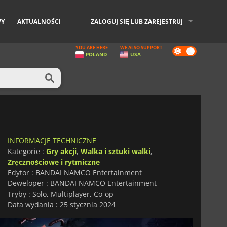
WY
AKTUALNOŚCI
ZALOGUJ SIĘ LUB ZAREJESTRUJ
YOU ARE HERE
WE ALSO SUPPORT
Dark
POLAND
USA
mode
INFORMACJE TECHNICZNE
Kategorie :
Gry akcji
,
Walka i sztuki walki
,
Zręcznościowe i rytmiczne
Edytor : BANDAI NAMCO Entertainment
Deweloper : BANDAI NAMCO Entertainment
Tryby : Solo, Multiplayer, Co-op
Data wydania : 25 stycznia 2024