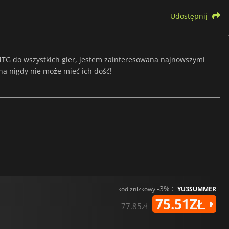
Udostępnij
TG do wszystkich gier, jestem zainteresowana najnowszymi
na nigdy nie może mieć ich dość!
-3% :
kod zniżkowy
YU3SUMMER
75.51ZŁ
77.85zł