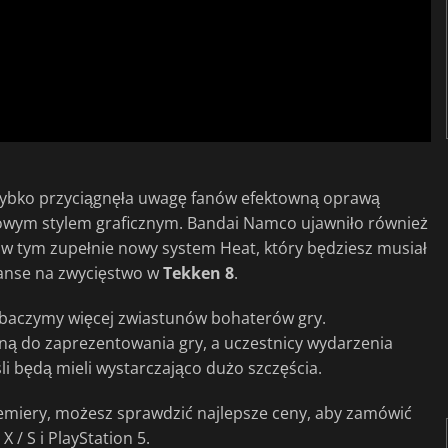
zybko przyciągnęła uwagę fanów efektowną oprawą
 nowym stylem graficznym. Bandai Namco ujawniło również
w tym zupełnie nowy system Heat, który będziesz musiał
zanse na zwycięstwo w
Tekken 8
.
aczymy więcej zwiastunów bohaterów gry.
ną do zaprezentowania gry, a uczestnicy wydarzenia
i będą mieli wystarczająco dużo szczęścia.
premiery, możesz sprawdzić najlepsze ceny, aby zamówić
 / S i PlayStation 5.