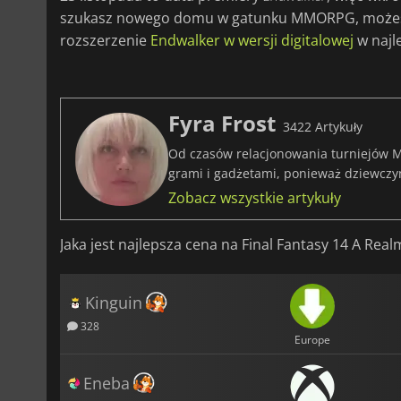
szukasz nowego domu w gatunku MMORPG, możesz
rozszerzenie
Endwalker w wersji digitalowej
w najl
Fyra Frost
3422 Artykuły
Od czasów relacjonowania turniejów M
grami i gadżetami, ponieważ dziewczy
Zobacz wszystkie artykuły
Jaka jest najlepsza cena na Final Fantasy 14 A Rea
Kinguin
328
Europe
Eneba