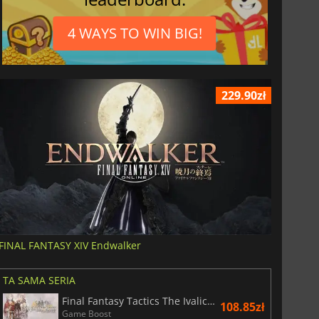
4 WAYS TO WIN BIG!
229.90zł
FINAL FANTASY XIV Endwalker
TA SAMA SERIA
Final Fantasy Tactics The Ivalice Chronicles
108.85zł
Game Boost