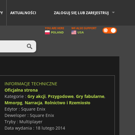
WY
AKTUALNOŚCI
ZALOGUJ SIĘ LUB ZAREJESTRUJ
YOU ARE HERE
WE ALSO SUPPORT
Dark
POLAND
USA
mode
INFORMACJE TECHNICZNE
Oficjalna strona
Kategorie :
Gry akcji
,
Przygodowe
,
Gry fabularne
,
Mmorpg
,
Narracja
,
Rolnictwo i Rzemiosło
Edytor : Square Enix
Deweloper : Square Enix
Tryby : Multiplayer
Data wydania : 18 lutego 2014