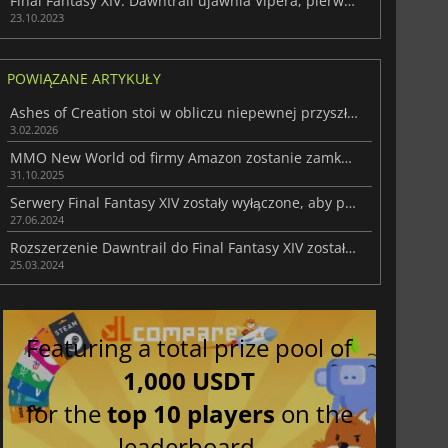
Final Fantasy XIV: Dawntrail ujawnia Vipera, pierwszą nową profesję w rozszerzeniu
23.10.2023
POWIĄZANE ARTYKUŁY
Ashes of Creation stoi w obliczu niepewnej przyszłości po odejściu liderów
3.02.2026
MMO New World od firmy Amazon zostanie zamknięte w przyszłym roku
31.10.2025
Serwery Final Fantasy XIV zostały wyłączone, aby przygotować się do premiery Dawntrail
27.06.2024
Rozszerzenie Dawntrail do Final Fantasy XIV zostało opóźnione z powodu... Elden Ring
25.03.2024
Featuring a total prize pool of
1,000 USDT
for the
top 10 players
on the
leaderboard.