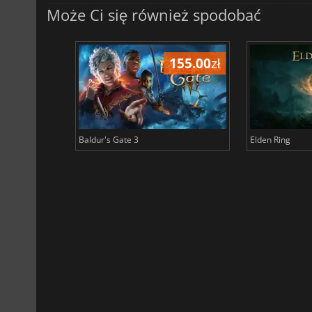
Może Ci się również spodobać
198.32
zł
155.00
zł
Baldur's Gate 3
Elden Ring