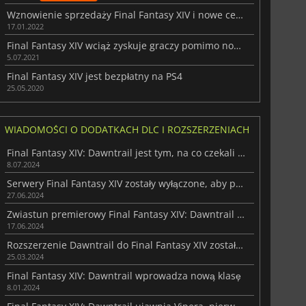
Wznowienie sprzedaży Final Fantasy XIV i nowe centrum danych
17.01.2022
Final Fantasy XIV wciąż zyskuje graczy pomimo nowej łatki World of Warcraft
5.07.2021
Final Fantasy XIV jest bezpłatny na PS4
25.05.2020
WIADOMOŚCI O DODATKACH DLC I ROZSZERZENIACH
Final Fantasy XIV: Dawntrail jest tym, na co czekali gracze
8.07.2024
Serwery Final Fantasy XIV zostały wyłączone, aby przygotować się do premiery Dawntrail
27.06.2024
Zwiastun premierowy Final Fantasy XIV: Dawntrail zwiększa zainteresowanie rozszerzeniem
17.06.2024
Rozszerzenie Dawntrail do Final Fantasy XIV zostało opóźnione z powodu... Elden Ring
25.03.2024
Final Fantasy XIV: Dawntrail wprowadza nową klasę
8.01.2024