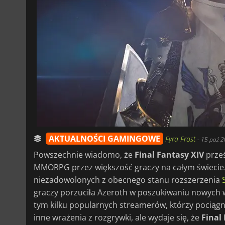
AKTUALNOŚCI GAMINGOWE
Fyra Frost
-
15 paź 2
Powszechnie wiadomo, że
Final Fantasy XIV
prze
MMORPG przez większość graczy na całym świecie. 
niezadowolonych z obecnego stanu rozszerzenia
graczy porzuciła Azeroth w poszukiwaniu nowych w
tym kilku popularnych streamerów, którzy pociągnęl
inne wrażenia z rozgrywki, ale wydaje się, że
Final