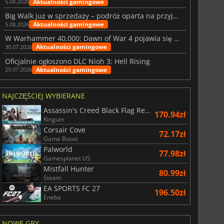
Aktualności gamingowe
5.08.2026
Big Walk już w sprzedaży – podróż oparta na przyjaźni
Aktualności gamingowe
5.08.2026
W Warhammer 40,000: Dawn of War 4 pojawia się frakcja Nekronów
Aktualności gamingowe
30.07.2026
Oficjalnie ogłoszono DLC Nioh 3: Hell Rising
Aktualności gamingowe
29.07.2026
NAJCZĘŚCIEJ WYBIERANE
Assassin's Creed Black Flag Resynced
170.94zł
Kinguin
Corsair Cove
72.17zł
Game Boost
Palworld
77.98zł
Gamesplanet US
Mistfall Hunter
80.99zł
Steam
EA SPORTS FC 27
196.50zł
Eneba
NOWE GRY