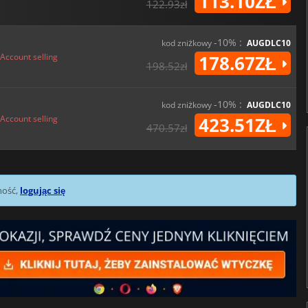
113.10ZŁ
122.93zł
-10% :
kod zniżkowy
AUGDLC10
Account selling
178.67ZŁ
198.52zł
-10% :
kod zniżkowy
AUGDLC10
Account selling
423.51ZŁ
470.57zł
mość,
logując się