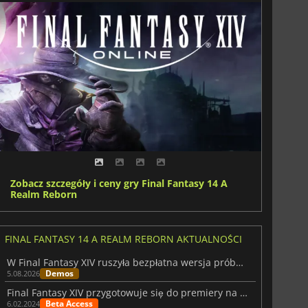
Zobacz szczegóły i ceny gry Final Fantasy 14 A
Realm Reborn
FINAL FANTASY 14 A REALM REBORN AKTUALNOŚCI
W Final Fantasy XIV ruszyła bezpłatna wersja próbna na Nintendo Switch 2
Demos
5.08.2026
Final Fantasy XIV przygotowuje się do premiery na Xbox z otwartą betą
Beta Access
6.02.2024