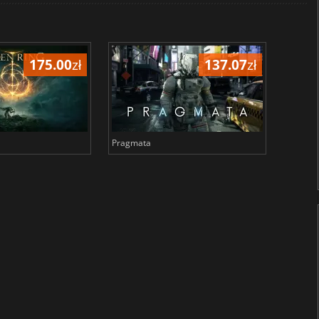
175.00
zł
137.07
zł
Pragmata
Total 