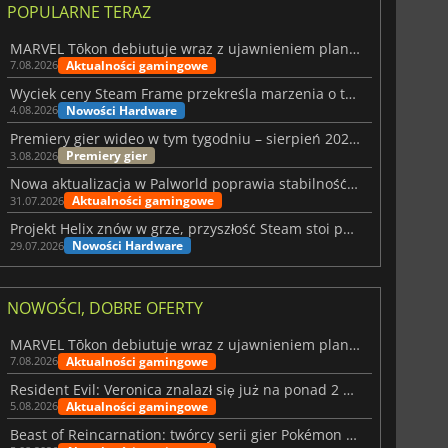
POPULARNE TERAZ
MARVEL Tōkon debiutuje wraz z ujawnieniem planu rozwoju na pierwszy rok
Aktualności gamingowe
7.08.2026
28.99
zł
66.49
zł
Wyciek ceny Steam Frame przekreśla marzenia o tanim zestawie VR
Nowości Hardware
4.08.2026
Premiery gier wideo w tym tygodniu – sierpień 2026 r. (32. tydzień)
Premiery gier
3.08.2026
Nowa aktualizacja w Palworld poprawia stabilność Sunreach i walk z bossami
War WARHAMMER 3
Lies Of P
Aktualności gamingowe
31.07.2026
Projekt Helix znów w grze, przyszłość Steam stoi pod znakiem zapytania
Nowości Hardware
29.07.2026
NOWOŚCI, DOBRE OFERTY
MARVEL Tōkon debiutuje wraz z ujawnieniem planu rozwoju na pierwszy rok
Aktualności gamingowe
7.08.2026
Resident Evil: Veronica znalazł się już na ponad 2 milionach list życzeń
Aktualności gamingowe
5.08.2026
Beast of Reincarnation: twórcy serii gier Pokémon wkraczają na nową ścieżkę