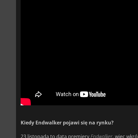
Kiedy Endwalker pojawi się na rynku?
23 listopada to data premiery
Endwalker
, więc wkró