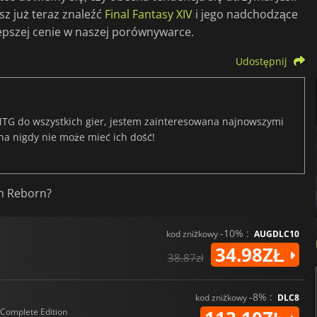
 już teraz znaleźć
Final Fantasy XIV
i jego nadchodzące
epszej cenie w naszej porównywarce.
Udostępnij
TG do wszystkich gier, jestem zainteresowana najnowszymi
na nigdy nie może mieć ich dość!
lm Reborn?
-10% :
kod zniżkowy
AUGDLC10
34.98ZŁ
38.87zł
-8% :
kod zniżkowy
DLC8
Complete Edition