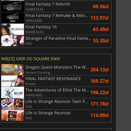
Final Fantasy 7 Rebirth
69.56zł
GAMESEAL
Final Fantasy 7 Remake & Rebirth Twin Pack
113.97zł
HRKGAME
Final Fantasy 16
63.49zł
GAMESEAL
Stranger of Paradise Final Fantasy Origin
53.35zł
K4G
WIĘCEJ GIER OD SQUARE ENIX
Dragon Quest Monsters The Withered World
204.13zł
Instant Gaming
FINAL FANTASY RESONANCE
169.27zł
Eneba
The Adventures of Elliot The Millennium Tales
196.22zł
HRKGAME
Life is Strange Reunion Twin Pack
171.78zł
K4G
Life is Strange Reunion
114.00zł
K4G