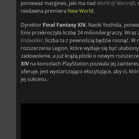
ponieważ margines, jaki ma nad
World of Warcraft
,
niedawna premiera
New World
.
Dyrektor
Final Fantasy
XIV
, Naoki Yoshida, potwi
Enix przekroczyła liczbę 24 milionów graczy. Wraz 
Endwalker
, liczba ta z pewnością będzie rosnąć. W 
rozszerzenia Legion, które wydaje się być ulubio
zadowolenie, a już krążą plotki o nowym rozszerze
XIV
na konsolach PlayStation pozwala jej zainteres
oferuje, jest wystarczająco ekscytujące, aby ci, któ
jej sukcesu.