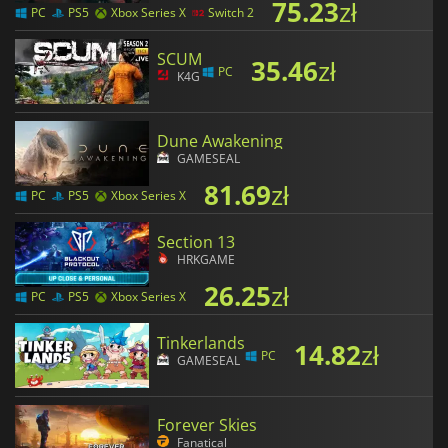
75.23
zł
PC
PS5
Xbox Series X
Switch 2
SCUM
35.46
zł
PC
K4G
Dune Awakening
GAMESEAL
81.69
zł
PC
PS5
Xbox Series X
Section 13
HRKGAME
26.25
zł
PC
PS5
Xbox Series X
Tinkerlands
14.82
zł
PC
GAMESEAL
Forever Skies
Fanatical