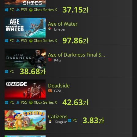
37.15
zł
PC
PS5
Xbox Series X
Age of Water
Eneba
97.86
zł
PC
PS5
Xbox Series X
Age of Darkness Final Stand
K4G
38.68
zł
PC
Deadside
G2A
42.63
zł
PC
PS5
Xbox Series X
Catizens
3.83
zł
PC
Kinguin