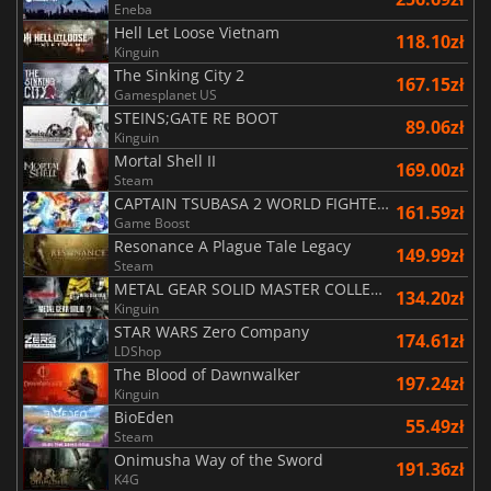
Eneba
Hell Let Loose Vietnam
118.10zł
Kinguin
The Sinking City 2
167.15zł
Gamesplanet US
STEINS;GATE RE BOOT
89.06zł
Kinguin
Mortal Shell II
169.00zł
Steam
CAPTAIN TSUBASA 2 WORLD FIGHTERS
161.59zł
Game Boost
Resonance A Plague Tale Legacy
149.99zł
Steam
METAL GEAR SOLID MASTER COLLECTION Vol.2
134.20zł
Kinguin
STAR WARS Zero Company
174.61zł
LDShop
The Blood of Dawnwalker
197.24zł
Kinguin
BioEden
55.49zł
Steam
Onimusha Way of the Sword
191.36zł
K4G