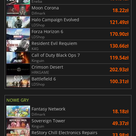
Eneba
Moon Corona
18.22zł
Difmark
Halo Campaign Evolved
121.49zł
LDShop
Forza Horizon 6
170.90zł
LDShop
Resident Evil Requiem
130.66zł
K4G
Call of Duty Black Ops 7
119.54zł
Kinguin
Crimson Desert
202.93zł
HRKGAME
Battlefield 6
100.31zł
LDShop
NOWE GRY
Fantasy Network
18.18zł
Difmark
Sovereign Tower
49.37zł
Kinguin
ReStory Chill Electronics Repairs
33.98zł