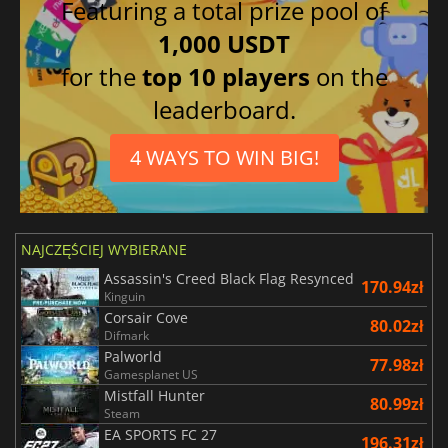
Featuring a total prize pool of
1,000 USDT
for the
top 10 players
on the
leaderboard.
4 WAYS TO WIN BIG!
NAJCZĘŚCIEJ WYBIERANE
Assassin's Creed Black Flag Resynced
170.94zł
Kinguin
Corsair Cove
80.02zł
Difmark
Palworld
77.98zł
Gamesplanet US
Mistfall Hunter
80.99zł
Steam
EA SPORTS FC 27
196.31zł