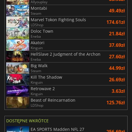
Allyouplay
Montabi
49.49zł
Steam
Marvel Tokon Fighting Souls
174.61zł
LDShop
Doloc Town
21.84zł
Eneba
Akatori
37.69zł
Kinguin
HellSlave 2 Judgment of the Archon
27.60zł
Eneba
Big Walk
44.99zł
Steam
Kill The Shadow
26.69zł
Kinguin
Retrowave 2
3.63zł
Kinguin
Beast of Reincarnation
125.76zł
LDShop
DOSTĘPNE WKRÓTCE
EA SPORTS Madden NFL 27
256.69zł