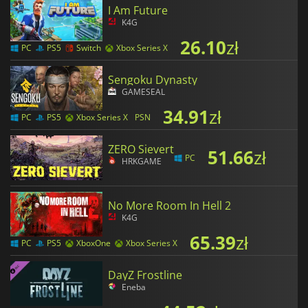
I Am Future
K4G
26.10
zł
PC
PS5
Switch
Xbox Series X
Sengoku Dynasty
GAMESEAL
34.91
zł
PC
PS5
Xbox Series X
PSN
ZERO Sievert
51.66
zł
PC
HRKGAME
No More Room In Hell 2
K4G
65.39
zł
PC
PS5
XboxOne
Xbox Series X
DayZ Frostline
Eneba