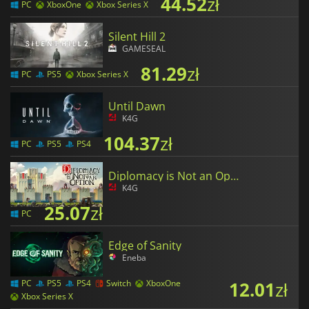
44.52
zł
PC
XboxOne
Xbox Series X
Silent Hill 2
GAMESEAL
81.29
zł
PC
PS5
Xbox Series X
Until Dawn
K4G
104.37
zł
PC
PS5
PS4
Diplomacy is Not an Option
K4G
25.07
zł
PC
Edge of Sanity
Eneba
12.01
zł
PC
PS5
PS4
Switch
XboxOne
Xbox Series X