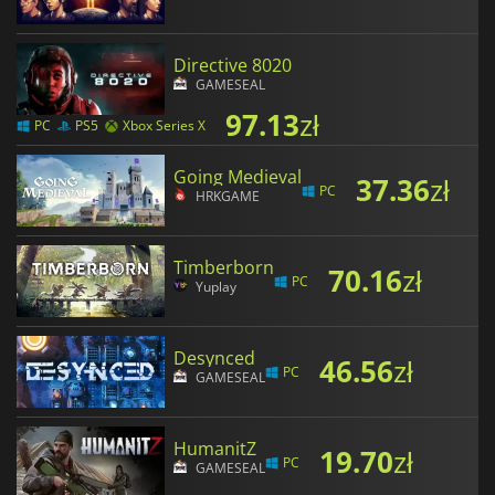
Directive 8020
GAMESEAL
97.13
zł
PC
PS5
Xbox Series X
Going Medieval
37.36
zł
PC
HRKGAME
Timberborn
70.16
zł
PC
Yuplay
Desynced
46.56
zł
PC
GAMESEAL
HumanitZ
19.70
zł
PC
GAMESEAL