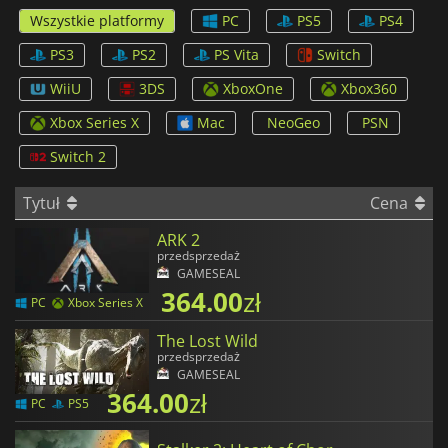
Wszystkie platformy
PC
PS5
PS4
PS3
PS2
PS Vita
Switch
WiiU
3DS
XboxOne
Xbox360
Xbox Series X
Mac
NeoGeo
PSN
Switch 2
Tytuł
Cena
ARK 2
przedsprzedaż
GAMESEAL
364.00
zł
PC
Xbox Series X
The Lost Wild
przedsprzedaż
GAMESEAL
364.00
zł
PC
PS5