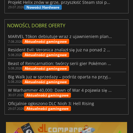
Projekt Helix znów w grze, przyszłość Steam stoi pod znakiem zapytania
Nowości Hardware
29.07.2026
NOWOŚCI, DOBRE OFERTY
MARVEL Tōkon debiutuje wraz z ujawnieniem planu rozwoju na pierwszy rok
Aktualności gamingowe
7.08.2026
Resident Evil: Veronica znalazł się już na ponad 2 milionach list życzeń
Aktualności gamingowe
5.08.2026
Beast of Reincarnation: twórcy serii gier Pokémon wkraczają na nową ścieżkę
Aktualności gamingowe
5.08.2026
Big Walk już w sprzedaży – podróż oparta na przyjaźni
Aktualności gamingowe
5.08.2026
W Warhammer 40,000: Dawn of War 4 pojawia się frakcja Nekronów
Aktualności gamingowe
30.07.2026
Oficjalnie ogłoszono DLC Nioh 3: Hell Rising
Aktualności gamingowe
29.07.2026