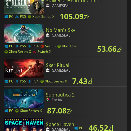
Stalker 2: Heart of Chornobyl
GAMESEAL
105.09
zł
PC
PS5
Xbox Series X
No Man's Sky
GAMESEAL
53.66
zł
PC
PS5
PS4
Switch
XboxOne
Xbox Series X
Switch 2
Sker Ritual
GAMESEAL
7.43
zł
PC
PS5
PS4
Xbox Series X
Subnautica 2
Eneba
87.08
zł
PC
Xbox Series X
Space Haven
46.52
zł
PC
GAMESEAL