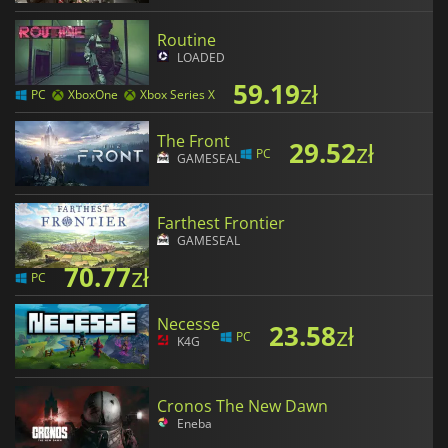
Routine
LOADED
59.19
zł
PC
XboxOne
Xbox Series X
The Front
29.52
zł
PC
GAMESEAL
Farthest Frontier
GAMESEAL
70.77
zł
PC
Necesse
23.58
zł
PC
K4G
Cronos The New Dawn
Eneba