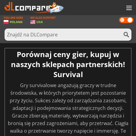
YOU ARE HERE
WE ALSO SUPPORT
Dark
GRY
POLAND
USA
mode
KARTY DO GIER
OPROGRAMOWANIE
Porównaj ceny gier, kupuj w
REWARDS
naszych sklepach partnerskich!
SPRZĘT KOMPUTEROWY
Survival
AKTUALNOŚCI
Gry survivalowe angażują graczy w trudne
środowiska, w których priorytetem jest pozostanie
ZALOGUJ SIĘ LUB ZAREJESTRUJ
przy życiu. Sukces zależy od zarządzania zasobami,
adaptacji i podejmowania strategicznych decyzji.
Gracze zbierają materiały, wytwarzają narzędzia i
bronią się przed zagrożeniami, aby przetrwać. Ciągła
walka o przetrwanie tworzy napięcie i immersję. Te