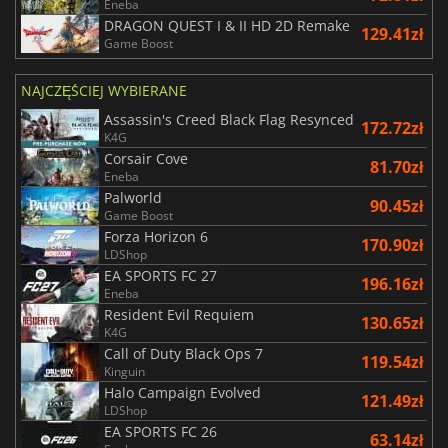
Eneba
DRAGON QUEST I & II HD 2D Remake
129.41zł
Game Boost
NAJCZĘŚCIEJ WYBIERANE
Assassin's Creed Black Flag Resynced
172.72zł
K4G
Corsair Cove
81.70zł
Eneba
Palworld
90.45zł
Game Boost
Forza Horizon 6
170.90zł
LDShop
EA SPORTS FC 27
196.16zł
Eneba
Resident Evil Requiem
130.65zł
K4G
Call of Duty Black Ops 7
119.54zł
Kinguin
Halo Campaign Evolved
121.49zł
LDShop
EA SPORTS FC 26
63.14zł