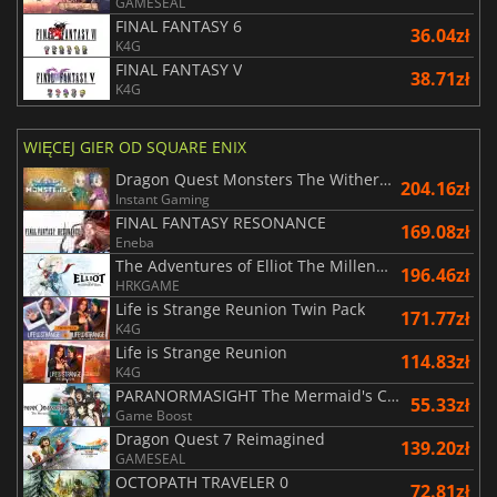
GAMESEAL
FINAL FANTASY 6
36.04zł
K4G
FINAL FANTASY V
38.71zł
K4G
WIĘCEJ GIER OD SQUARE ENIX
Dragon Quest Monsters The Withered World
204.16zł
Instant Gaming
FINAL FANTASY RESONANCE
169.08zł
Eneba
The Adventures of Elliot The Millennium Tales
196.46zł
HRKGAME
Life is Strange Reunion Twin Pack
171.77zł
K4G
Life is Strange Reunion
114.83zł
K4G
PARANORMASIGHT The Mermaid's Curse
55.33zł
Game Boost
Dragon Quest 7 Reimagined
139.20zł
GAMESEAL
OCTOPATH TRAVELER 0
72.81zł