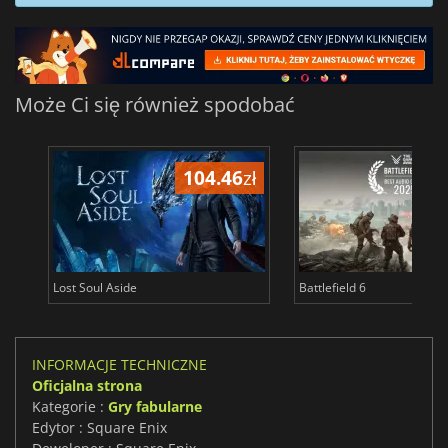
Może Ci się również spodobać
104.46
zł
1
Lost Soul Aside
Battlefield 6
INFORMACJE TECHNICZNE
Oficjalna strona
Kategorie :
Gry fabularne
Edytor : Square Enix