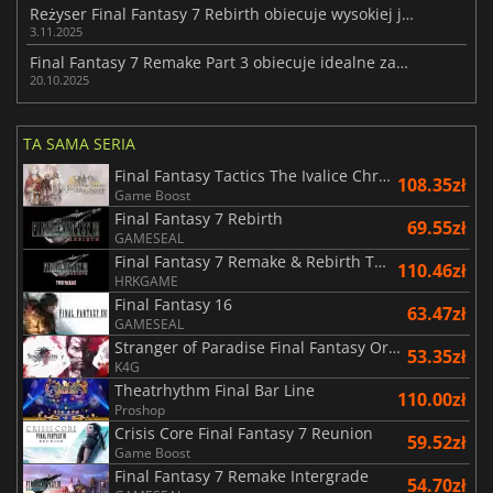
Reżyser Final Fantasy 7 Rebirth obiecuje wysokiej jakości port na Switch 2
3.11.2025
Final Fantasy 7 Remake Part 3 obiecuje idealne zakończenie dla swych fanów
20.10.2025
TA SAMA SERIA
Final Fantasy Tactics The Ivalice Chronicles
108.35zł
Game Boost
Final Fantasy 7 Rebirth
69.55zł
GAMESEAL
Final Fantasy 7 Remake & Rebirth Twin Pack
110.46zł
HRKGAME
Final Fantasy 16
63.47zł
GAMESEAL
Stranger of Paradise Final Fantasy Origin
53.35zł
K4G
Theatrhythm Final Bar Line
110.00zł
Proshop
Crisis Core Final Fantasy 7 Reunion
59.52zł
Game Boost
Final Fantasy 7 Remake Intergrade
54.70zł