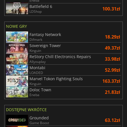
Eneba
Battlefield 6
100.31zł
LDShop
NOWE GRY
Fantasy Network
18.29zł
Difmark
Sovereign Tower
49.37zł
Kinguin
ReStory Chill Electronics Repairs
33.98zł
Allyouplay
Montabi
52.99zł
LOADED
Marvel Tokon Fighting Souls
163.37zł
Kinguin
Doloc Town
21.83zł
Eneba
DOSTĘPNE WKRÓTCE
Grounded
63.12zł
Game Boost