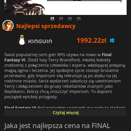
Najlepsi sprzedawcy
1992.22
zł
36.68
zł
Świat popularnej serii gier RPG ożywa na nowo w
Final
Fantasy VI
. Śledź losy Terry Brandford, młodej kobiety
zrodzonej z połączenia człowieka i espera, władającej potężną
magią ognia i leczenia. Jej spokojne życie zostaje brutalnie
przerwane, gdy Imperium siłą rekrutuje ją po ataku na jej
rodzinne miasto. Seria wydarzeń zakończy się uwolnieniem
Terry i dołączeniem do grupy rebeliantów znanych jako
Replikanci, którzy chcą zniszczyć Imperium. To dopiero
początek epickiej przygody.
Final Fantasy VI
Pod względem rozgrywki gra podąża śladami
Czytaj więcej
swoich poprzedników. Zawiera rozległy świat, który można
zwiedzać za pomocą mapy Overworld, na której można
Jaka jest najlepsza cena na FINAL
odwiedzić różne lokacje i spotkać różne grupy potworów.
Walki opierają się na systemie ATB (active time battle). Każda