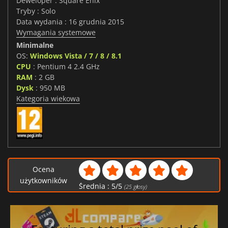
Deweloper : Square Enix
Tryby : Solo
Data wydania : 16 grudnia 2015
Wymagania systemowe
Minimalne
OS:
Windows Vista / 7 / 8 / 8.1
CPU
: Pentium 4 2.4 GHz
RAM
: 2 GB
Dysk
: 950 MB
Kategoria wiekowa
Ocena
użytkowników
Średnia :
5
/
5
(
25
głosy)