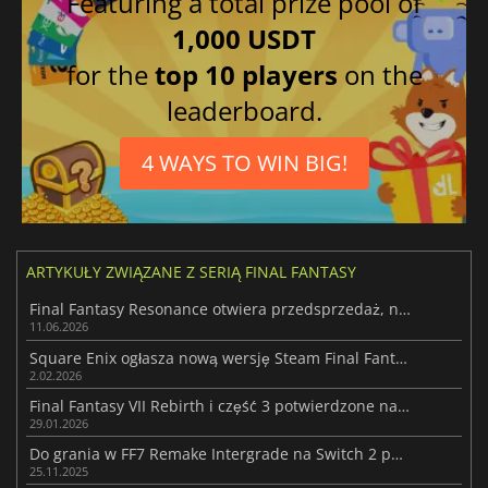
Featuring a total prize pool of
1,000 USDT
for the
top 10 players
on the
leaderboard.
4 WAYS TO WIN BIG!
ARTYKUŁY ZWIĄZANE Z SERIĄ FINAL FANTASY
Final Fantasy Resonance otwiera przedsprzedaż, nowe spojrzenie na serię
11.06.2026
Square Enix ogłasza nową wersję Steam Final Fantasy VII
2.02.2026
Final Fantasy VII Rebirth i część 3 potwierdzone na Xboxa
29.01.2026
Do grania w FF7 Remake Intergrade na Switch 2 potrzebne będzie 100 GB
25.11.2025