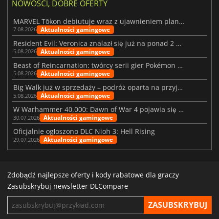
NOWOŚCI, DOBRE OFERTY
MARVEL Tōkon debiutuje wraz z ujawnieniem planu rozwoju na pierwszy rok
Aktualności gamingowe
7.08.2026
Resident Evil: Veronica znalazł się już na ponad 2 milionach list życzeń
Aktualności gamingowe
5.08.2026
Beast of Reincarnation: twórcy serii gier Pokémon wkraczają na nową ścieżkę
Aktualności gamingowe
5.08.2026
Big Walk już w sprzedaży – podróż oparta na przyjaźni
Aktualności gamingowe
5.08.2026
W Warhammer 40,000: Dawn of War 4 pojawia się frakcja Nekronów
Aktualności gamingowe
30.07.2026
Oficjalnie ogłoszono DLC Nioh 3: Hell Rising
Aktualności gamingowe
29.07.2026
Zdobądź najlepsze oferty i kody rabatowe dla graczy
Zasubskrybuj newsletter DLCompare