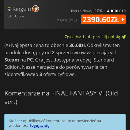
Kinguin
-10% :
kod zniżkowy
AUGDLC10
Gift · Global
2390.60ZŁ
2656.22zł
Zgłoś błąd lub prześlij opinię
(*) Najlepsza cena to obecnie
36.68zł
. Odkryliśmy ten
produkt dostępny od
2
sprzedawców wspierających
Steam
na
PC
. Gra jest dostępna w edycji Standard
Edition. Nasze narzędzie do porównywania cen
zidentyfikowało
3
oferty cyfrowe.
Komentarze na FINAL FANTASY VI (Old
ver.)
Możesz opublikować komentarz lub odpowiedzieć na
wiadomość,
logując się