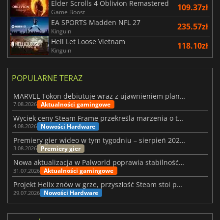
Elder Scrolls 4 Oblivion Remastered
109.37zł
Game Boost
EA SPORTS Madden NFL 27
235.57zł
Kinguin
Hell Let Loose Vietnam
118.10zł
Kinguin
POPULARNE TERAZ
MARVEL Tōkon debiutuje wraz z ujawnieniem planu rozwoju na pierwszy rok
Aktualności gamingowe
7.08.2026
Wyciek ceny Steam Frame przekreśla marzenia o tanim zestawie VR
Nowości Hardware
4.08.2026
Premiery gier wideo w tym tygodniu – sierpień 2026 r. (32. tydzień)
Premiery gier
3.08.2026
Nowa aktualizacja w Palworld poprawia stabilność Sunreach i walk z bossami
Aktualności gamingowe
31.07.2026
Projekt Helix znów w grze, przyszłość Steam stoi pod znakiem zapytania
Nowości Hardware
29.07.2026