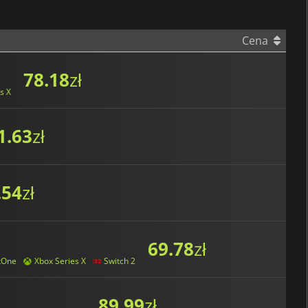
Cena
78.18
zł
s X
1.63
zł
.54
zł
69.78
zł
xOne
Xbox Series X
Switch 2
89.99
zł