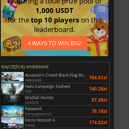
Featuring a total prize pool of
1,000 USDT
for the
top 10 players
on the
leaderboard.
4 WAYS TO WIN BIG!
NAJCZĘŚCIEJ WYBIERANE
Assassin's Creed Black Flag Resynced
164.61zł
HRKGAME
Halo Campaign Evolved
140.26zł
K4G
Mistfall Hunter
87.49zł
LOADED
Palworld
78.18zł
Gamesplanet US
Forza Horizon 6
174.02zł
Eneba