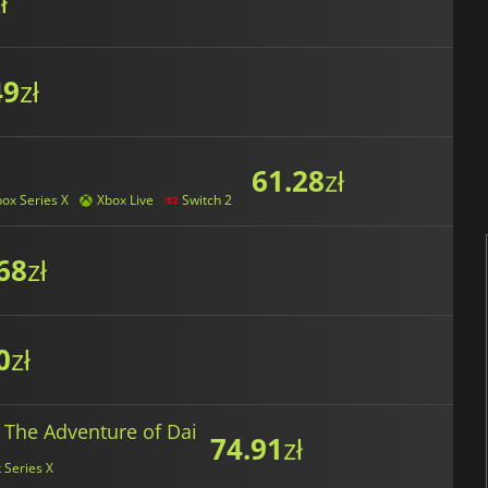
ł
49
zł
61.28
zł
ox Series X
Xbox Live
Switch 2
68
zł
0
zł
t The Adventure of Dai
74.91
zł
 Series X