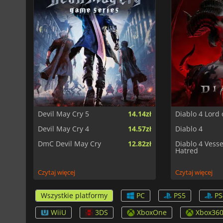
Devil May Cry 5
14.14zł
Diablo 4 Lord 
Devil May Cry 4
14.57zł
Diablo 4
DmC Devil May Cry
12.82zł
Diablo 4 Vesse
Hatred
Czytaj więcej
Czytaj więcej
Wszystkie platformy
PC
PS5
PS
WiiU
3DS
XboxOne
Xbox36