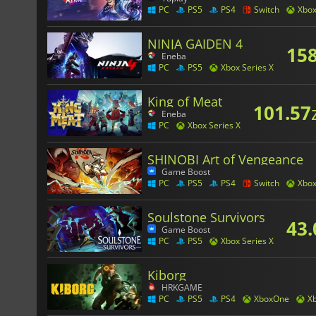
PC
PS5
PS4
Switch
Xbo
NINJA GAIDEN 4
158
Eneba
PC
PS5
Xbox Series X
King of Meat
101.57
Eneba
PC
Xbox Series X
SHINOBI Art of Vengeance
Game Boost
PC
PS5
PS4
Switch
Xbo
Soulstone Survivors
43.
Game Boost
PC
PS5
Xbox Series X
Kiborg
HRKGAME
PC
PS5
PS4
XboxOne
Xb