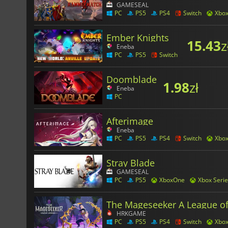
GAMESEAL
PC
PS5
PS4
Switch
Xbo
Ember Knights
15.43
z
Eneba
PC
PS5
Switch
Doomblade
1.98
zł
Eneba
PC
Afterimage
Eneba
PC
PS5
PS4
Switch
Xbo
Stray Blade
GAMESEAL
PC
PS5
XboxOne
Xbox Serie
The Mageseeker A League of
HRKGAME
PC
PS5
PS4
Switch
Xbo