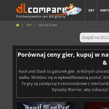
GRY
KARTY
Porównywarka cen dla graczy
GRY
HACK & SLASH
Porównaj ceny gier, kupuj w na
& 
Hack and Slash to gatunek gier, w których unice
walka. Wcielasz się w wykwalifikowaną postać, kt
Te gry są zazwyczaj trzecioosobowe z mechaniką
Dynasty Warrior, aby zobaczyć