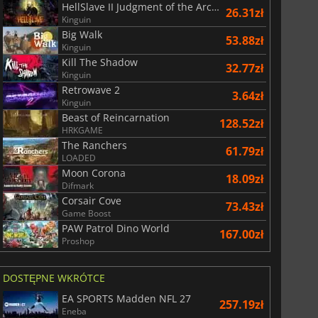
HellSlave II Judgment of the Archon
26.31zł
Kinguin
Big Walk
53.88zł
Kinguin
Kill The Shadow
32.77zł
Kinguin
Retrowave 2
3.64zł
Kinguin
Beast of Reincarnation
128.52zł
HRKGAME
The Ranchers
61.79zł
LOADED
Moon Corona
18.09zł
Difmark
Corsair Cove
73.43zł
Game Boost
PAW Patrol Dino World
167.00zł
Proshop
DOSTĘPNE WKRÓTCE
EA SPORTS Madden NFL 27
257.19zł
Eneba