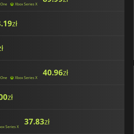
xOne
Xbox Series X
.19
zł
zł
40.96
zł
xOne
Xbox Series X
00
zł
37.83
zł
ox Series X