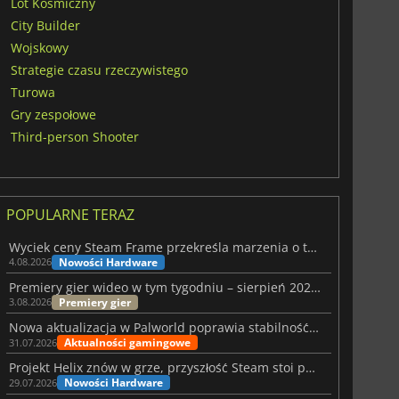
Lot Kosmiczny
City Builder
Wojskowy
Strategie czasu rzeczywistego
Turowa
Gry zespołowe
Third-person Shooter
POPULARNE TERAZ
Wyciek ceny Steam Frame przekreśla marzenia o tanim zestawie VR
Nowości Hardware
4.08.2026
Premiery gier wideo w tym tygodniu – sierpień 2026 r. (32. tydzień)
Premiery gier
3.08.2026
Nowa aktualizacja w Palworld poprawia stabilność Sunreach i walk z bossami
Aktualności gamingowe
31.07.2026
Projekt Helix znów w grze, przyszłość Steam stoi pod znakiem zapytania
Nowości Hardware
29.07.2026