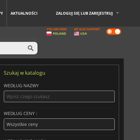
WY
AKTUALNOŚCI
ZALOGUJ SIĘ LUB ZAREJESTRUJ
YOU ARE HERE
WE ALSO SUPPORT
Dark
POLAND
USA
mode
Szukaj w katalogu
WEDŁUG NAZWY
WEDŁUG CENY :