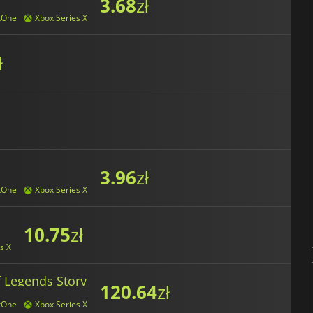
3.68
zł
xOne
Xbox Series X
ł
3.96
zł
xOne
Xbox Series X
10.75
zł
s X
 Legends Story
120.64
zł
xOne
Xbox Series X