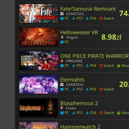
Fate/Samurai Remnant
74
GAMESEAL
PC
PS5
PS4
Switch
Hellsweeper VR
8.98
zł
Kinguin
PC
ONE PIECE PIRATE WARRIOR
HRKGAME
PC
PS5
PS4
Switch
Xbo
Eternights
20
GAMESEAL
PC
PS5
PS4
Switch
Blasphemous 2
Eneba
PC
PS5
PS4
Switch
Xbo
Hammerwatch 2