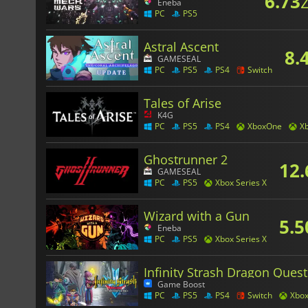
6.73
z
Eneba
PC
PS5
Astral Ascent
8.
GAMESEAL
PC
PS5
PS4
Switch
Tales of Arise
K4G
PC
PS5
PS4
XboxOne
Xb
Ghostrunner 2
12.
GAMESEAL
PC
PS5
Xbox Series X
Wizard with a Gun
5.5
Eneba
PC
PS5
Xbox Series X
Infinity Strash Dragon Ques
Game Boost
PC
PS5
PS4
Switch
Xbox