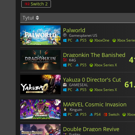
Switch 2
Tytuł
Palworld
Gamesplanet US
PC
PS5
XboxOne
Xbox Serie
Dragonkin The Banished
4
K4G
PC
PS5
Xbox Series X
Yakuza 0 Director's Cut
61
GAMESEAL
PC
PS5
Xbox Series X
MARVEL Cosmic Invasion
Kinguin
PC
PS5
PS4
Switch
Xbo
Double Dragon Revive
Yuplay