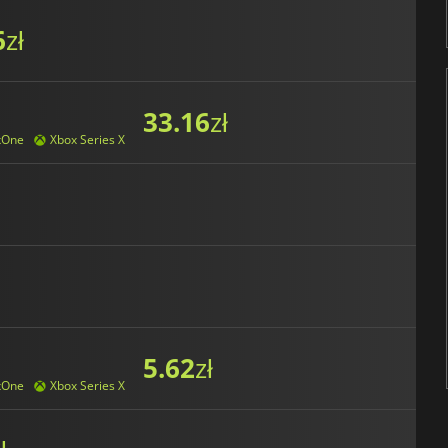
6
zł
33.16
zł
xOne
Xbox Series X
5.62
zł
xOne
Xbox Series X