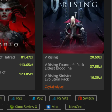
of Hatred
81.47zł
V Rising
20.59zł
113.65zł
V Rising Founder's Pack
37.55zł
Eldest Bloodline
l of
123.05zł
V Rising Sinister
16.39zł
Evolution Pack
Czytaj więcej
4
PS3
PS2
PS Vita
Switch
0
Xbox Series X
Mac
NeoGeo