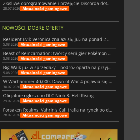
Złośliwe oprogramowanie i przejęcie Discorda dotknęły Meccha Chameleon
Aktualności gamingowe
28.07.2026
NOWOŚCI, DOBRE OFERTY
Resident Evil: Veronica znalazł się już na ponad 2 milionach list życzeń
Aktualności gamingowe
5.08.2026
Beast of Reincarnation: twórcy serii gier Pokémon wkraczają na nową ścieżkę
Aktualności gamingowe
5.08.2026
Big Walk już w sprzedaży – podróż oparta na przyjaźni
Aktualności gamingowe
5.08.2026
W Warhammer 40,000: Dawn of War 4 pojawia się frakcja Nekronów
Aktualności gamingowe
30.07.2026
Oficjalnie ogłoszono DLC Nioh 3: Hell Rising
Aktualności gamingowe
29.07.2026
Forsaken Realms: Vahrin’s Call trafia na rynek po dziesięciu latach prac
Aktualności gamingowe
28.07.2026