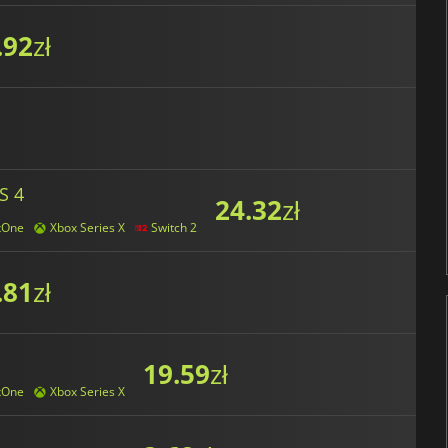
.92
zł
S 4
24.32
zł
xOne
Xbox Series X
Switch 2
.81
zł
19.59
zł
xOne
Xbox Series X