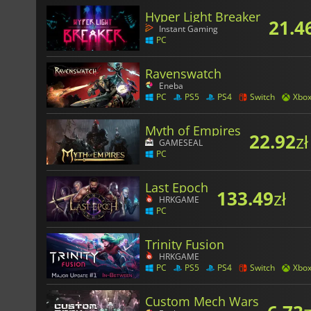
Hyper Light Breaker
21.4
Instant Gaming
PC
Ravenswatch
Eneba
PC
PS5
PS4
Switch
Xbo
Myth of Empires
22.92
zł
GAMESEAL
PC
Last Epoch
133.49
zł
HRKGAME
PC
Trinity Fusion
HRKGAME
PC
PS5
PS4
Switch
Xbo
Custom Mech Wars