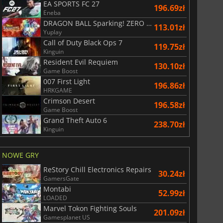
EA SPORTS FC 27
196.69zł
Eneba
DRAGON BALL Sparking! ZERO Super Limit Breaking NEO
113.01zł
Yuplay
Call of Duty Black Ops 7
119.75zł
Kinguin
Resident Evil Requiem
130.10zł
Game Boost
007 First Light
196.86zł
HRKGAME
Crimson Desert
196.58zł
Game Boost
Grand Theft Auto 6
238.70zł
Kinguin
NOWE GRY
ReStory Chill Electronics Repairs
30.24zł
GamersGate
Montabi
52.99zł
LOADED
Marvel Tokon Fighting Souls
201.09zł
Gamesplanet US