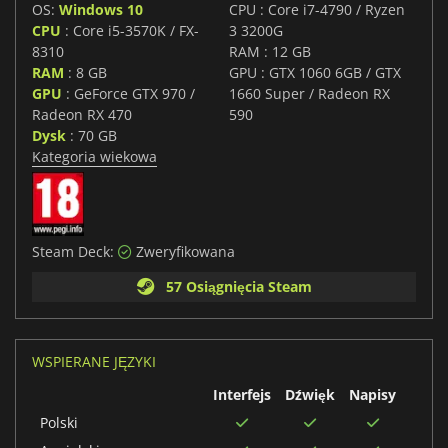
OS:
Windows 10
CPU : Core i7-4790 / Ryzen
CPU
: Core i5-3570K / FX-
3 3200G
8310
RAM : 12 GB
RAM
: 8 GB
GPU : GTX 1060 6GB / GTX
GPU
: GeForce GTX 970 /
1660 Super / Radeon RX
Radeon RX 470
590
Dysk
: 70 GB
Kategoria wiekowa
Steam Deck:
Zweryfikowana
57 Osiągnięcia Steam
WSPIERANE JĘZYKI
Interfejs
Dźwięk
Napisy
Polski