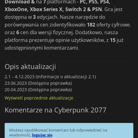
Download &
na
7
platformach -
PC, PS5, PS4,
XboxOne, Xbox Series X, Switch 2 & PSN
. Gra jest
dostępna w
3
edycjach. Nasze narzędzie do
porównywania cen zidentyfikowało
182
oferty cyfrowe.
oraz
6
cen dla wersji fizycznej. Dodatkowo, nasza
platforma prezentuje opinie użytkowników, z
15
już
udostępnionymi komentarzami.
Opis aktualizacji
2.1 -
4.12.2023 (Informacje o aktualizacji 2.1)
23.06.2023 (Dostępna poprawka)
20.04.2023 (Dostępna poprawka)
Wyświetl poprzednie aktualizacje
Komentarze na Cyberpunk 2077
Możesz opublikować komentarz lub odpowiedzieć na
wiadomość,
logując się