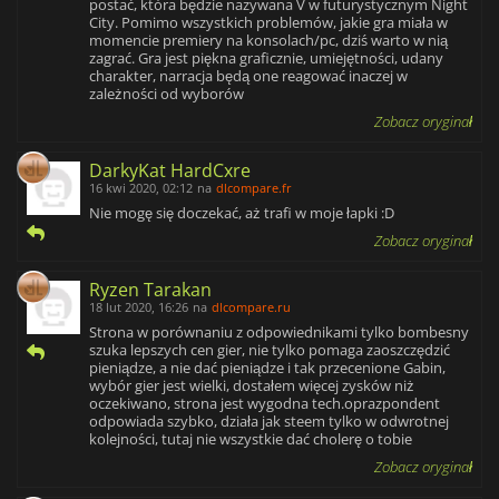
postać, która będzie nazywana V w futurystycznym Night
City. Pomimo wszystkich problemów, jakie gra miała w
momencie premiery na konsolach/pc, dziś warto w nią
zagrać. Gra jest piękna graficznie, umiejętności, udany
charakter, narracja będą one reagować inaczej w
zależności od wyborów
Zobacz oryginał
DarkyKat HardCxre
16 kwi 2020, 02:12
na
dlcompare.fr
Nie mogę się doczekać, aż trafi w moje łapki :D
Zobacz oryginał
Ryzen Tarakan
18 lut 2020, 16:26
na
dlcompare.ru
Strona w porównaniu z odpowiednikami tylko bombesny
szuka lepszych cen gier, nie tylko pomaga zaoszczędzić
pieniądze, a nie dać pieniądze i tak przecenione Gabin,
wybór gier jest wielki, dostałem więcej zysków niż
oczekiwano, strona jest wygodna tech.oprazpondent
odpowiada szybko, działa jak steem tylko w odwrotnej
kolejności, tutaj nie wszystkie dać cholerę o tobie
Zobacz oryginał