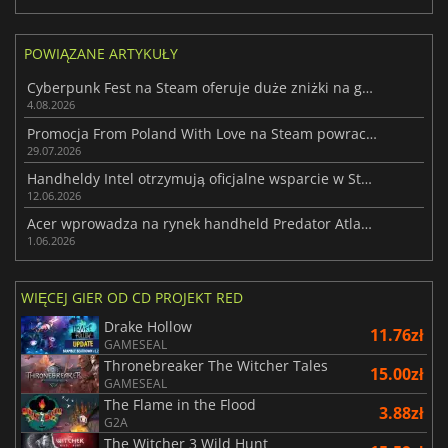
POWIĄZANE ARTYKUŁY
Cyberpunk Fest na Steam oferuje duże zniżki na gry futurystyczne
4.08.2026
Promocja From Poland With Love na Steam powraca z ogromnymi rabatami
29.07.2026
Handheldy Intel otrzymują oficjalne wsparcie w SteamOS 3.8.7 Beta
12.06.2026
Acer wprowadza na rynek handheld Predator Atlas 8 z grafiką Intel ARC G3
1.06.2026
WIĘCEJ GIER OD CD PROJEKT RED
Drake Hollow
11.76zł
GAMESEAL
Thronebreaker The Witcher Tales
15.00zł
GAMESEAL
The Flame in the Flood
3.88zł
G2A
The Witcher 3 Wild Hunt