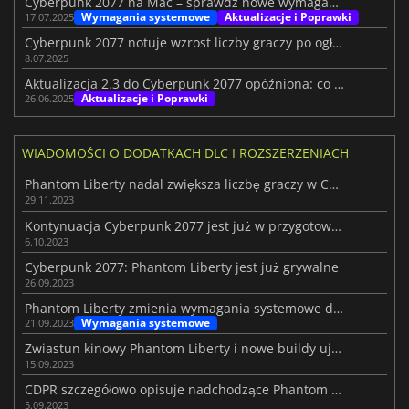
Cyberpunk 2077 na Mac – sprawdź nowe wymagania systemowe
Wymagania systemowe
Aktualizacje i Poprawki
17.07.2025
Cyberpunk 2077 notuje wzrost liczby graczy po ogłoszeniu Edgerunners S2
8.07.2025
Aktualizacja 2.3 do Cyberpunk 2077 opóźniona: co z przyszłością Night City?
Aktualizacje i Poprawki
26.06.2025
WIADOMOŚCI O DODATKACH DLC I ROZSZERZENIACH
Phantom Liberty nadal zwiększa liczbę graczy w Cyberpunk 2077
29.11.2023
Kontynuacja Cyberpunk 2077 jest już w przygotowaniu
6.10.2023
Cyberpunk 2077: Phantom Liberty jest już grywalne
26.09.2023
Phantom Liberty zmienia wymagania systemowe dla Cyberpunk 2077
Wymagania systemowe
21.09.2023
Zwiastun kinowy Phantom Liberty i nowe buildy ujawnione
15.09.2023
CDPR szczegółowo opisuje nadchodzące Phantom Liberty
5.09.2023