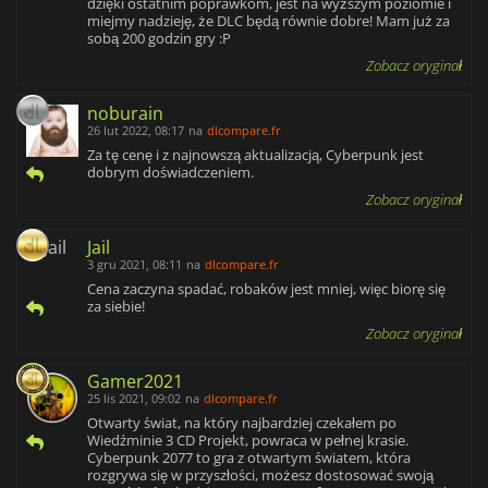
dzięki ostatnim poprawkom, jest na wyższym poziomie i
miejmy nadzieję, że DLC będą równie dobre! Mam już za
sobą 200 godzin gry :P
Zobacz oryginał
noburain
26 lut 2022, 08:17
na
dlcompare.fr
Za tę cenę i z najnowszą aktualizacją, Cyberpunk jest
dobrym doświadczeniem.
Zobacz oryginał
Jail
3 gru 2021, 08:11
na
dlcompare.fr
Cena zaczyna spadać, robaków jest mniej, więc biorę się
za siebie!
Zobacz oryginał
Gamer2021
25 lis 2021, 09:02
na
dlcompare.fr
Otwarty świat, na który najbardziej czekałem po
Wiedźminie 3 CD Projekt, powraca w pełnej krasie.
Cyberpunk 2077 to gra z otwartym światem, która
rozgrywa się w przyszłości, możesz dostosować swoją