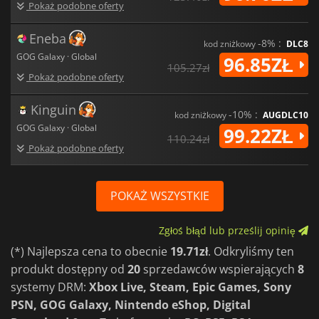
VRR, a gra jest nadal udoskonalana i wzbogacana o nową
Pokaż podobne oferty
zawartość.
Eneba
-8% :
kod zniżkowy
DLC8
GOG Galaxy · Global
96.85ZŁ
105.27zł
Pokaż podobne oferty
Kinguin
-10% :
kod zniżkowy
AUGDLC10
GOG Galaxy · Global
99.22ZŁ
110.24zł
Pokaż podobne oferty
POKAŻ WSZYSTKIE
Zgłoś błąd lub prześlij opinię
(*) Najlepsza cena to obecnie
19.71zł
. Odkryliśmy ten
produkt dostępny od
20
sprzedawców wspierających
8
systemy DRM:
Xbox Live, Steam, Epic Games, Sony
PSN, GOG Galaxy, Nintendo eShop, Digital