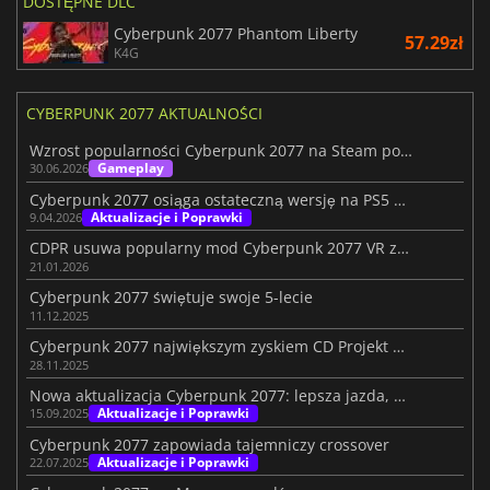
DOSTĘPNE DLC
Węgierski
Ukraiński
Cyberpunk 2077 Phantom Liberty
57.29zł
K4G
Tajski
CYBERPUNK 2077 AKTUALNOŚCI
Wzrost popularności Cyberpunk 2077 na Steam pokazuje, jak daleko zaszła
Gameplay
30.06.2026
Cyberpunk 2077 osiąga ostateczną wersję na PS5 Pro
Aktualizacje i Poprawki
9.04.2026
CDPR usuwa popularny mod Cyberpunk 2077 VR z powodu monetyzacji
21.01.2026
Cyberpunk 2077 świętuje swoje 5-lecie
11.12.2025
Cyberpunk 2077 największym zyskiem CD Projekt Red przy sprzedaży 35mln euro
28.11.2025
Nowa aktualizacja Cyberpunk 2077: lepsza jazda, misje i tryb foto
Aktualizacje i Poprawki
15.09.2025
Cyberpunk 2077 zapowiada tajemniczy crossover
Aktualizacje i Poprawki
22.07.2025