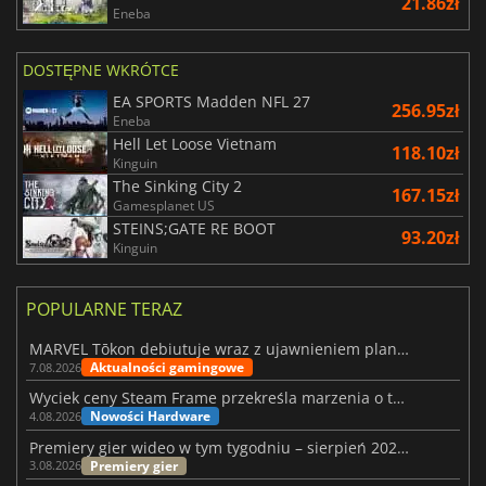
21.86zł
Eneba
DOSTĘPNE WKRÓTCE
EA SPORTS Madden NFL 27
256.95zł
Eneba
Hell Let Loose Vietnam
118.10zł
Kinguin
The Sinking City 2
167.15zł
Gamesplanet US
STEINS;GATE RE BOOT
93.20zł
Kinguin
POPULARNE TERAZ
MARVEL Tōkon debiutuje wraz z ujawnieniem planu rozwoju na pierwszy rok
Aktualności gamingowe
7.08.2026
Wyciek ceny Steam Frame przekreśla marzenia o tanim zestawie VR
Nowości Hardware
4.08.2026
Premiery gier wideo w tym tygodniu – sierpień 2026 r. (32. tydzień)
Premiery gier
3.08.2026