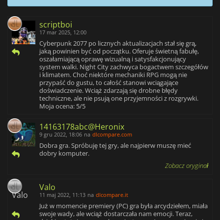
scriptboi
17 mar 2025, 12:00
Cyberpunk 2077 po licznych aktualizacjach stał się grą,
jaką powinien być od początku. Oferuje świetną fabułę,
oszałamiającą oprawę wizualną i satysfakcjonujący
system walki. Night City zachwyca bogactwem szczegółów
i klimatem. Choć niektóre mechaniki RPG mogą nie
przypaść do gustu, to całość stanowi wciągające
doświadczenie. Wciąż zdarzają się drobne błędy
techniczne, ale nie psują one przyjemności z rozgrywki.
Moja ocena: 5/5
14163178abc@Heronix
9 gru 2022, 18:06
na
dlcompare.com
Dobra gra. Spróbuję tej gry, ale najpierw muszę mieć
dobry komputer.
Zobacz oryginał
Valo
11 maj 2022, 11:13
na
dlcompare.it
Już w momencie premiery (PC) gra była arcydziełem, miała
swoje wady, ale wciąż dostarczała nam emocji. Teraz,