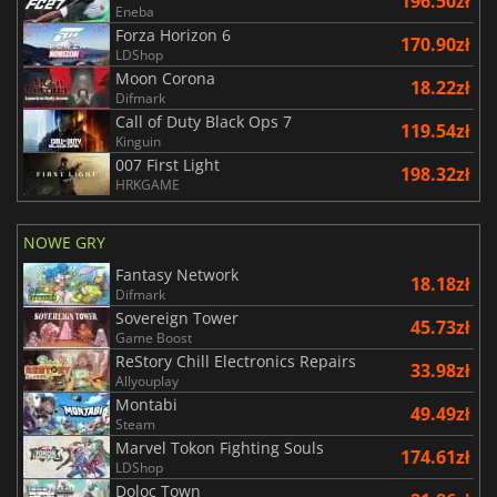
196.50zł
Eneba
Forza Horizon 6
170.90zł
LDShop
Moon Corona
18.22zł
Difmark
Call of Duty Black Ops 7
119.54zł
Kinguin
007 First Light
198.32zł
HRKGAME
NOWE GRY
Fantasy Network
18.18zł
Difmark
Sovereign Tower
45.73zł
Game Boost
ReStory Chill Electronics Repairs
33.98zł
Allyouplay
Montabi
49.49zł
Steam
Marvel Tokon Fighting Souls
174.61zł
LDShop
Doloc Town