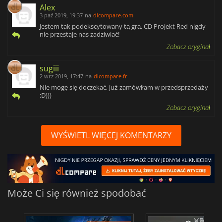
Alex
3 paź 2019, 19:37
na
dlcompare.com
Jestem tak podekscytowany tą grą. CD Projekt Red nigdy
nie przestaje nas zadziwiać!
Zobacz oryginał
sugiii
2 wrz 2019, 17:47
na
dlcompare.fr
Nie mogę się doczekać, już zamówiłam w przedsprzedaży
:D)))
Zobacz oryginał
WYŚWIETL WIĘCEJ KOMENTARZY
Może Ci się również spodobać