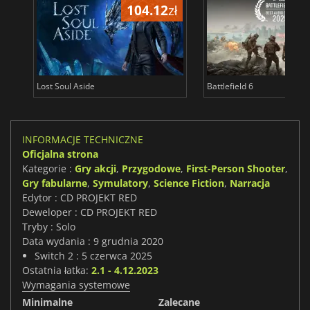
104.12
zł
1
Lost Soul Aside
Battlefield 6
INFORMACJE TECHNICZNE
Oficjalna strona
Kategorie :
Gry akcji
,
Przygodowe
,
First-Person Shooter
,
Gry fabularne
,
Symulatory
,
Science Fiction
,
Narracja
Edytor : CD PROJEKT RED
Deweloper : CD PROJEKT RED
Tryby : Solo
Data wydania : 9 grudnia 2020
Switch 2 : 5 czerwca 2025
Ostatnia łatka:
2.1 - 4.12.2023
Wymagania systemowe
Minimalne
Zalecane