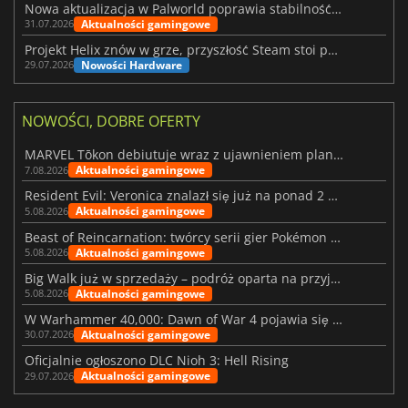
Nowa aktualizacja w Palworld poprawia stabilność Sunreach i walk z bossami
Aktualności gamingowe
31.07.2026
Projekt Helix znów w grze, przyszłość Steam stoi pod znakiem zapytania
Nowości Hardware
29.07.2026
NOWOŚCI, DOBRE OFERTY
MARVEL Tōkon debiutuje wraz z ujawnieniem planu rozwoju na pierwszy rok
Aktualności gamingowe
7.08.2026
Resident Evil: Veronica znalazł się już na ponad 2 milionach list życzeń
Aktualności gamingowe
5.08.2026
Beast of Reincarnation: twórcy serii gier Pokémon wkraczają na nową ścieżkę
Aktualności gamingowe
5.08.2026
Big Walk już w sprzedaży – podróż oparta na przyjaźni
Aktualności gamingowe
5.08.2026
W Warhammer 40,000: Dawn of War 4 pojawia się frakcja Nekronów
Aktualności gamingowe
30.07.2026
Oficjalnie ogłoszono DLC Nioh 3: Hell Rising
Aktualności gamingowe
29.07.2026