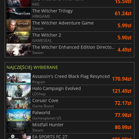
15.59zł
K4G
The Witcher Trilogy
61.24zł
HRKGAME
The Witcher Adventure Game
5.99zł
Steam
The Witcher 2
5.90zł
GAMESEAL
The Witcher Enhanced Edition Director's Cut
4.49zł
Steam
NAJCZĘŚCIEJ WYBIERANE
Assassin's Creed Black Flag Resynced
170.94zł
Kinguin
Halo Campaign Evolved
121.49zł
LDShop
Corsair Cove
72.17zł
Game Boost
Palworld
77.98zł
Gamesplanet US
Mistfall Hunter
80.99zł
Steam
EA SPORTS FC 27