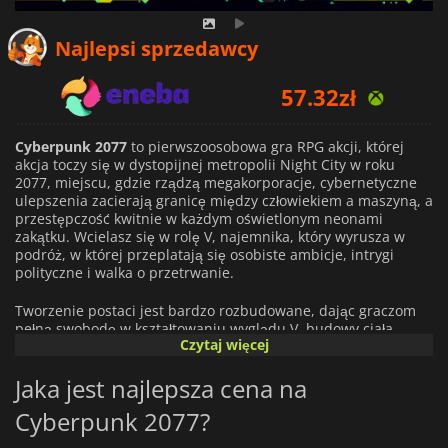
57.32
zł
Najlepsi sprzedawcy
59.93
zł
77.76
zł
Cyberpunk 2077
to pierwszoosobowa gra RPG akcji, której
akcja toczy się w dystopijnej metropolii Night City w roku
2077, miejscu, gdzie rządzą megakorporacje, cybernetyczne
ulepszenia zacierają granicę między człowiekiem a maszyną, a
przestępczość kwitnie w każdym oświetlonym neonami
zakątku. Wcielasz się w rolę V, najemnika, który wyrusza w
podróż, w której przeplatają się osobiste ambicje, intrygi
polityczne i walka o przetrwanie.
Tworzenie postaci jest bardzo rozbudowane, dając graczom
pełną swobodę w kształtowaniu wyglądu V, budowy ciała,
Czytaj więcej
fryzury, stylu ubioru, a nawet historii jego/jej życia, która ma
wpływ na wczesne dialogi i przebieg fabuły. Zamiast
Jaka jest najlepsza cena na
tradycyjnych, zamkniętych klas, gra pozwala ukształtować
postać V jako jeden z trzech luźnych archetypów: Techie,
Cyberpunk 2077?
skupiony na inżynierii i gadżetach; Netrunner, mistrz cyfrowej
infiltracji i hakowania; lub Solo, nastawiony na walkę