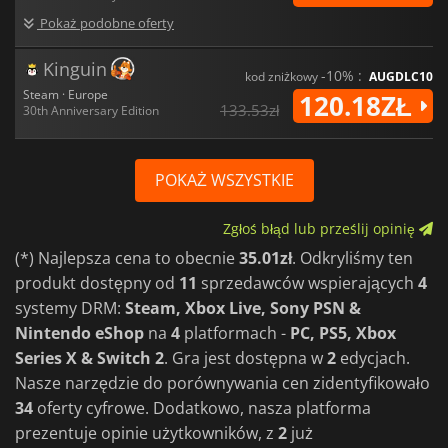
Pokaż podobne oferty
Kinguin
-10% :
kod zniżkowy
AUGDLC10
Steam · Europe
120.18ZŁ
133.53zł
30th Anniversary Edition
POKAŻ WSZYSTKIE
Zgłoś błąd lub prześlij opinię
(*) Najlepsza cena to obecnie
35.01zł
. Odkryliśmy ten
produkt dostępny od
11
sprzedawców wspierających
4
systemy DRM:
Steam, Xbox Live, Sony PSN &
Nintendo eShop
na
4
platformach -
PC, PS5, Xbox
Series X & Switch 2
. Gra jest dostępna w
2
edycjach.
Nasze narzędzie do porównywania cen zidentyfikowało
34
oferty cyfrowe. Dodatkowo, nasza platforma
prezentuje opinie użytkowników, z
2
już