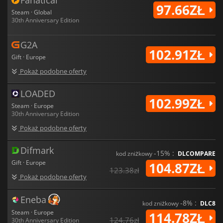
97.66ZŁ
Steam · Global
30th Anniversary Edition
G2A
102.91ZŁ
Gift · Europe
Pokaż podobne oferty
LOADED
102.99ZŁ
Steam · Europe
30th Anniversary Edition
Pokaż podobne oferty
Difmark
-15% :
kod zniżkowy
DLCOMPARE
Gift · Europe
104.87ZŁ
123.38zł
Pokaż podobne oferty
Eneba
-8% :
kod zniżkowy
DLC8
Steam · Europe
114.78ZŁ
124.76zł
30th Anniversary Edition