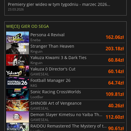
Premiery gier wideo w tym tygodniu - marzec 2026 (tydzień 13)
23.03.2026
WIĘCEJ GIER OD SEGA
Persona 4 Revival
162.06zł
Eneba
Stranger Than Heaven
203.18zł
Kinguin
Yakuza Kiwami 3 & Dark Ties
60.84zł
Kinguin
Yakuza 0 Director's Cut
60.14zł
GAMESEAL
Football Manager 26
64.74zł
K4G
Sonic Racing CrossWorlds
109.81zł
LootBar
SHINOBI Art of Vengeance
40.26zł
GAMESEAL
Demon Slayer Kimetsu no Yaiba The Hinokami Chronicles 2
112.60zł
GAMESEAL
RAIDOU Remastered The Mystery of the Soulless Army
90.61zł