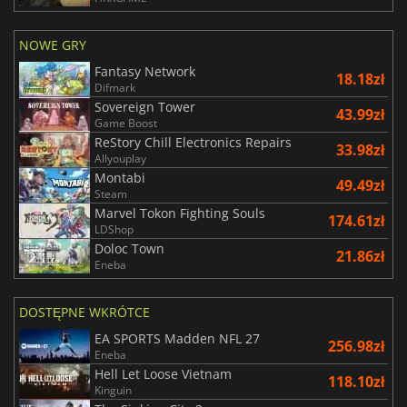
NOWE GRY
Fantasy Network
18.18zł
Difmark
Sovereign Tower
43.99zł
Game Boost
ReStory Chill Electronics Repairs
33.98zł
Allyouplay
Montabi
49.49zł
Steam
Marvel Tokon Fighting Souls
174.61zł
LDShop
Doloc Town
21.86zł
Eneba
DOSTĘPNE WKRÓTCE
EA SPORTS Madden NFL 27
256.98zł
Eneba
Hell Let Loose Vietnam
118.10zł
Kinguin