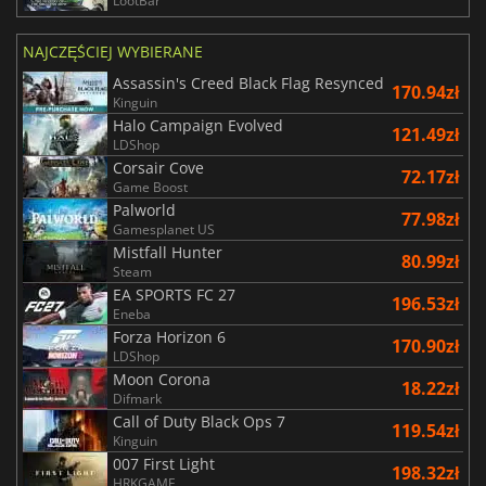
LootBar
NAJCZĘŚCIEJ WYBIERANE
Assassin's Creed Black Flag Resynced
170.94zł
Kinguin
Halo Campaign Evolved
121.49zł
LDShop
Corsair Cove
72.17zł
Game Boost
Palworld
77.98zł
Gamesplanet US
Mistfall Hunter
80.99zł
Steam
EA SPORTS FC 27
196.53zł
Eneba
Forza Horizon 6
170.90zł
LDShop
Moon Corona
18.22zł
Difmark
Call of Duty Black Ops 7
119.54zł
Kinguin
007 First Light
198.32zł
HRKGAME