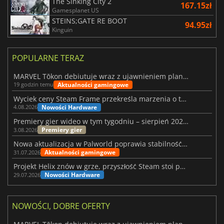
The Sinking City 2
167.15zł
Gamesplanet US
STEINS;GATE RE BOOT
94.95zł
Kinguin
POPULARNE TERAZ
MARVEL Tōkon debiutuje wraz z ujawnieniem planu rozwoju na pierwszy rok
Aktualności gamingowe
19 godzin temu
Wyciek ceny Steam Frame przekreśla marzenia o tanim zestawie VR
Nowości Hardware
4.08.2026
Premiery gier wideo w tym tygodniu – sierpień 2026 r. (32. tydzień)
Premiery gier
3.08.2026
Nowa aktualizacja w Palworld poprawia stabilność Sunreach i walk z bossami
Aktualności gamingowe
31.07.2026
Projekt Helix znów w grze, przyszłość Steam stoi pod znakiem zapytania
Nowości Hardware
29.07.2026
NOWOŚCI, DOBRE OFERTY