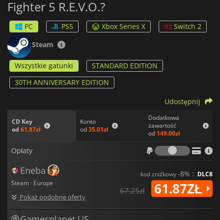
Fighter 5 R.E.V.O.?
takie jak mecze rankingowe, turnieje i ligi z maksymalnie 16
uczestnikami. Zawiera również klasyczne tryby rozgrywki,
takie jak Arcade i Training, dzięki czemu jest wszechstronnym
PC
PS5
Xbox Series X
Switch 2
doświadczeniem zarówno dla weteranów, jak i nowych graczy.
Steam
Wszystkie gatunki
STANDARD EDITION
30TH ANNIVERSARY EDITION
Udostępnij
Dodatkowa
Konto
CD Key
zawartość
od
35.01zł
od
61.87zł
od
149.00zł
Opłaty
Opłaty
Eneba
-8% :
kod zniżkowy
DLC8
Steam · Europe
61.87ZŁ
67.25zł
Pokaż podobne oferty
Gamesplanet US