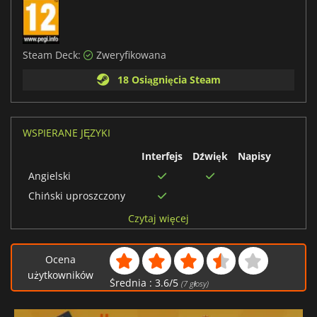
Steam Deck:
Zweryfikowana
18 Osiągnięcia Steam
WSPIERANE JĘZYKI
Interfejs
Dźwięk
Napisy
Angielski
Chiński uproszczony
Chiński tradycyjny
Czytaj więcej
Włoski
Niemiecki
Ocena
użytkowników
Francuski
Średnia :
3.6
/
5
(
7
głosy)
Japoński
Koreański