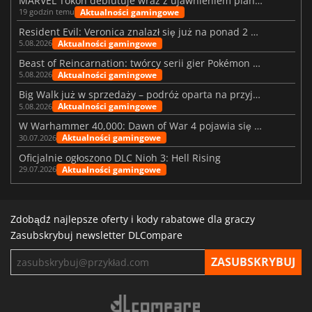
MARVEL Tōkon debiutuje wraz z ujawnieniem planu rozwoju na pierwszy rok
Aktualności gamingowe
19 godzin temu
Resident Evil: Veronica znalazł się już na ponad 2 milionach list życzeń
Aktualności gamingowe
5.08.2026
Beast of Reincarnation: twórcy serii gier Pokémon wkraczają na nową ścieżkę
Aktualności gamingowe
5.08.2026
Big Walk już w sprzedaży – podróż oparta na przyjaźni
Aktualności gamingowe
5.08.2026
W Warhammer 40,000: Dawn of War 4 pojawia się frakcja Nekronów
Aktualności gamingowe
30.07.2026
Oficjalnie ogłoszono DLC Nioh 3: Hell Rising
Aktualności gamingowe
29.07.2026
Zdobądź najlepsze oferty i kody rabatowe dla graczy
Zasubskrybuj newsletter DLCompare