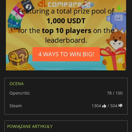
Hiszpański
Featuring a total prize pool of
Brazylijski portugalski
1,000 USDT
for the
top 10 players
on the
leaderboard.
4 WAYS TO WIN BIG!
OCENA
Opencritic
78 / 100
Steam
1304
/ 504
POWIĄZANE ARTYKUŁY