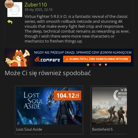
Zuber110
29 sty 2025, 22:10
Virtua Fighter 5 R.E.V.O. is a fantastic revival of the classic
series, with smooth rollback netcode and stunning 4K
visuals that make every fight feel crisp and responsive.
The deep, technical combat remains as rewarding as ever,
though I wish there were more new characters or
mechanics to freshen things up.
Może Ci się również spodobać
104.12
zł
1
Lost Soul Aside
Battlefield 6