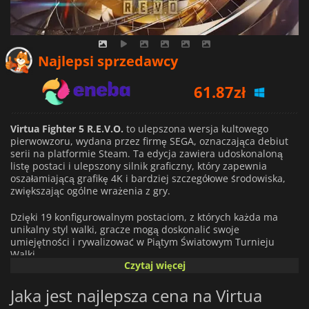
61.87
zł
Najlepsi sprzedawcy
120.18
zł
146.10
zł
Virtua Fighter 5 R.E.V.O.
to ulepszona wersja kultowego
pierwowzoru, wydana przez firmę SEGA, oznaczająca debiut
serii na platformie Steam. Ta edycja zawiera udoskonaloną
listę postaci i ulepszony silnik graficzny, który zapewnia
oszałamiającą grafikę 4K i bardziej szczegółowe środowiska,
zwiększając ogólne wrażenia z gry.
Dzięki 19 konfigurowalnym postaciom, z których każda ma
unikalny styl walki, gracze mogą doskonalić swoje
umiejętności i rywalizować w Piątym Światowym Turnieju
Walki.
Czytaj więcej
Virtua Fighter 5 R.E.V.O.
wprowadza solidne możliwości gry
Jaka jest najlepsza cena na Virtua
wieloosobowej online z obsługą kodu sieciowego Rollback,
umożliwiając graczom angażowanie się w tryby rywalizacji,