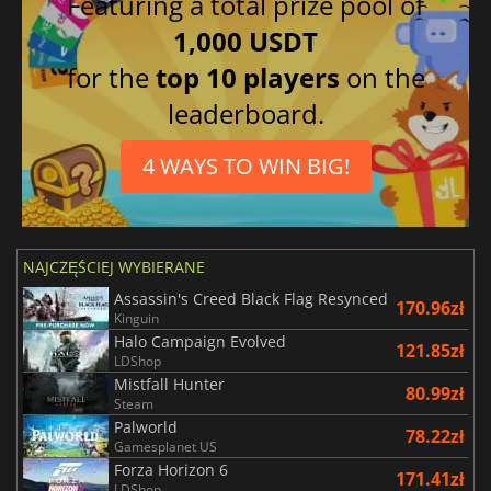
Featuring a total prize pool of
1,000 USDT
for the
top 10 players
on the
leaderboard.
4 WAYS TO WIN BIG!
NAJCZĘŚCIEJ WYBIERANE
Assassin's Creed Black Flag Resynced
170.96zł
Kinguin
Halo Campaign Evolved
121.85zł
LDShop
Mistfall Hunter
80.99zł
Steam
Palworld
78.22zł
Gamesplanet US
Forza Horizon 6
171.41zł
LDShop