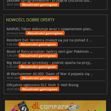
Złośliwe oprogramowanie i przejęcie Discorda dotknęły Meccha Chameleon
Aktualności gamingowe
28.07.2026
NOWOŚCI, DOBRE OFERTY
MARVEL Tōkon debiutuje wraz z ujawnieniem planu rozwoju na pierwszy rok
Aktualności gamingowe
23 minut temu
Resident Evil: Veronica znalazł się już na ponad 2 milionach list życzeń
Aktualności gamingowe
5.08.2026
Beast of Reincarnation: twórcy serii gier Pokémon wkraczają na nową ścieżkę
Aktualności gamingowe
5.08.2026
Big Walk już w sprzedaży – podróż oparta na przyjaźni
Aktualności gamingowe
5.08.2026
W Warhammer 40,000: Dawn of War 4 pojawia się frakcja Nekronów
Aktualności gamingowe
30.07.2026
Oficjalnie ogłoszono DLC Nioh 3: Hell Rising
Aktualności gamingowe
29.07.2026