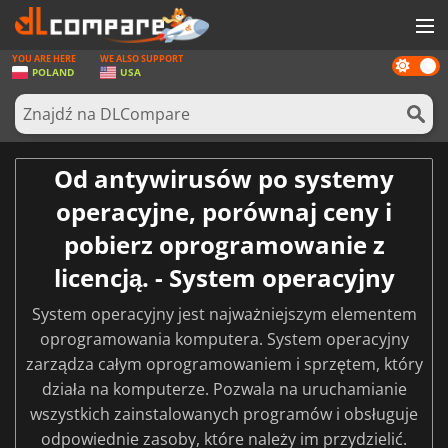
YOU ARE HERE
WE ALSO SUPPORT
Dark
GRY
POLAND
USA
mode
KARTY DO GIER
OPROGRAMOWANIE
Od antywirusów po systemy
REWARDS
operacyjne, porównaj ceny i
SPRZĘT KOMPUTEROWY
pobierz oprogramowanie z
AKTUALNOŚCI
licencją. - System operacyjny
ZALOGUJ SIĘ LUB ZAREJESTRUJ
System operacyjny jest najważniejszym elementem
oprogramowania komputera. System operacyjny
zarządza całym oprogramowaniem i sprzętem, który
działa na komputerze. Pozwala na uruchamianie
wszystkich zainstalowanych programów i obsługuje
odpowiednie zasoby, które należy im przydzielić.