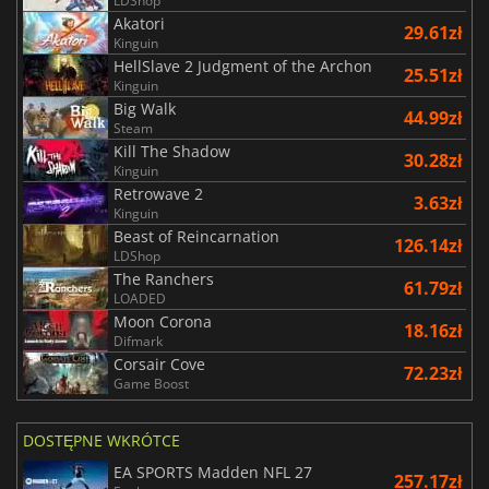
LDShop
Akatori
29.61zł
Kinguin
HellSlave 2 Judgment of the Archon
25.51zł
Kinguin
Big Walk
44.99zł
Steam
Kill The Shadow
30.28zł
Kinguin
Retrowave 2
3.63zł
Kinguin
Beast of Reincarnation
126.14zł
LDShop
The Ranchers
61.79zł
LOADED
Moon Corona
18.16zł
Difmark
Corsair Cove
72.23zł
Game Boost
DOSTĘPNE WKRÓTCE
EA SPORTS Madden NFL 27
257.17zł