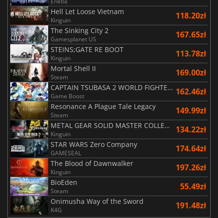
Eneba
Hell Let Loose Vietnam
118.20zł
Kinguin
The Sinking City 2
167.65zł
Gamesplanet US
STEINS;GATE RE BOOT
113.78zł
Kinguin
Mortal Shell II
169.00zł
Steam
CAPTAIN TSUBASA 2 WORLD FIGHTERS
162.46zł
Game Boost
Resonance A Plague Tale Legacy
149.99zł
Steam
METAL GEAR SOLID MASTER COLLECTION Vol.2
134.22zł
Kinguin
STAR WARS Zero Company
174.64zł
GAMESEAL
The Blood of Dawnwalker
197.26zł
Kinguin
BioEden
55.49zł
Steam
Onimusha Way of the Sword
191.48zł
K4G