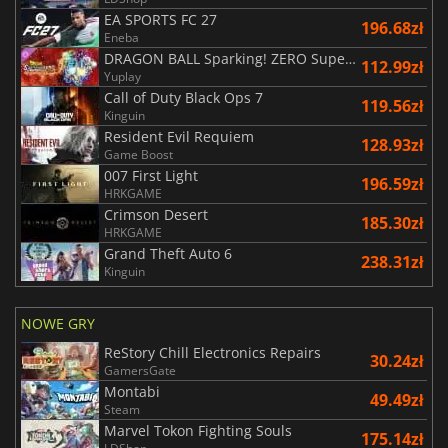
EA SPORTS FC 27
196.68zł
Eneba
DRAGON BALL Sparking! ZERO Super Limit Breaking NEO
112.99zł
Yuplay
Call of Duty Black Ops 7
119.56zł
Kinguin
Resident Evil Requiem
128.93zł
Game Boost
007 First Light
196.59zł
HRKGAME
Crimson Desert
185.30zł
HRKGAME
Grand Theft Auto 6
238.31zł
Kinguin
NOWE GRY
ReStory Chill Electronics Repairs
30.24zł
GamersGate
Montabi
49.49zł
Steam
Marvel Tokon Fighting Souls
175.14zł