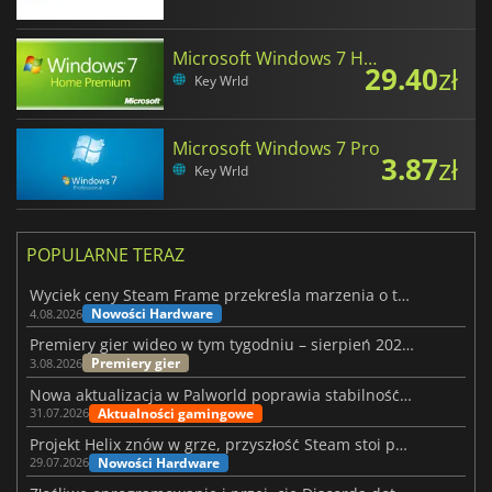
Microsoft Windows 7 Home Premium
29.40
zł
Key Wrld
Microsoft Windows 7 Pro
3.87
zł
Key Wrld
POPULARNE TERAZ
Wyciek ceny Steam Frame przekreśla marzenia o tanim zestawie VR
Nowości Hardware
4.08.2026
Premiery gier wideo w tym tygodniu – sierpień 2026 r. (32. tydzień)
Premiery gier
3.08.2026
Nowa aktualizacja w Palworld poprawia stabilność Sunreach i walk z bossami
Aktualności gamingowe
31.07.2026
Projekt Helix znów w grze, przyszłość Steam stoi pod znakiem zapytania
Nowości Hardware
29.07.2026