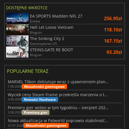
DOSTĘPNE WKRÓTCE
EA SPORTS Madden NFL 27
256.95zł
Eneba
Hell Let Loose Vietnam
118.10zł
Kinguin
The Sinking City 2
167.15zł
Gamesplanet US
STEINS;GATE RE BOOT
93.20zł
Kinguin
POPULARNE TERAZ
MARVEL Tōkon debiutuje wraz z ujawnieniem planu rozwoju na pierwszy rok
Aktualności gamingowe
7.08.2026
Wyciek ceny Steam Frame przekreśla marzenia o tanim zestawie VR
Nowości Hardware
4.08.2026
Premiery gier wideo w tym tygodniu – sierpień 2026 r. (32. tydzień)
Premiery gier
3.08.2026
Nowa aktualizacja w Palworld poprawia stabilność Sunreach i walk z bossami
Aktualności gamingowe
31.07.2026