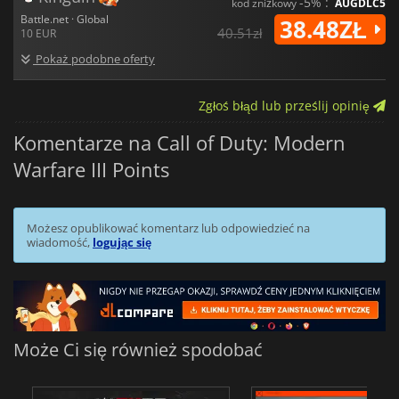
-5% :
kod zniżkowy
AUGDLC5
Battle.net · Global
38.48ZŁ
40.51zł
10 EUR
Pokaż podobne oferty
Zgłoś błąd lub prześlij opinię
Komentarze na Call of Duty: Modern
Warfare III Points
Możesz opublikować komentarz lub odpowiedzieć na
wiadomość,
logując się
Może Ci się również spodobać