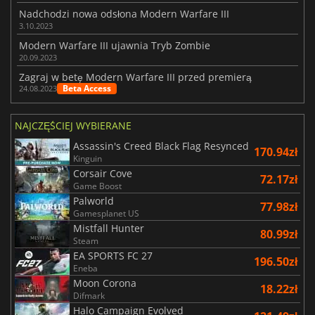
Nadchodzi nowa odsłona Modern Warfare III
3.10.2023
Modern Warfare III ujawnia Tryb Zombie
20.09.2023
Zagraj w betę Modern Warfare III przed premierą
Beta Access
24.08.2023
NAJCZĘŚCIEJ WYBIERANE
Assassin's Creed Black Flag Resynced
170.94zł
Kinguin
Corsair Cove
72.17zł
Game Boost
Palworld
77.98zł
Gamesplanet US
Mistfall Hunter
80.99zł
Steam
EA SPORTS FC 27
196.50zł
Eneba
Moon Corona
18.22zł
Difmark
Halo Campaign Evolved