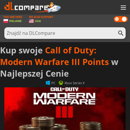
YOU ARE HERE
WE ALSO SUPPORT
Dark
GRY
POLAND
USA
mode
KARTY DO GIER
OPROGRAMOWANIE
Kup swoje
Call of Duty:
REWARDS
Modern Warfare III Points
w
SPRZĘT KOMPUTEROWY
Najlepszej Cenie
AKTUALNOŚCI
PC
Xbox Series X
ZALOGUJ SIĘ LUB ZAREJESTRUJ