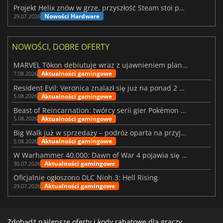
Projekt Helix znów w grze, przyszłość Steam stoi pod znakiem zapytania
Nowości Hardware
29.07.2026
NOWOŚCI, DOBRE OFERTY
MARVEL Tōkon debiutuje wraz z ujawnieniem planu rozwoju na pierwszy rok
Aktualności gamingowe
7.08.2026
Resident Evil: Veronica znalazł się już na ponad 2 milionach list życzeń
Aktualności gamingowe
5.08.2026
Beast of Reincarnation: twórcy serii gier Pokémon wkraczają na nową ścieżkę
Aktualności gamingowe
5.08.2026
Big Walk już w sprzedaży – podróż oparta na przyjaźni
Aktualności gamingowe
5.08.2026
W Warhammer 40,000: Dawn of War 4 pojawia się frakcja Nekronów
Aktualności gamingowe
30.07.2026
Oficjalnie ogłoszono DLC Nioh 3: Hell Rising
Aktualności gamingowe
29.07.2026
Zdobądź najlepsze oferty i kody rabatowe dla graczy