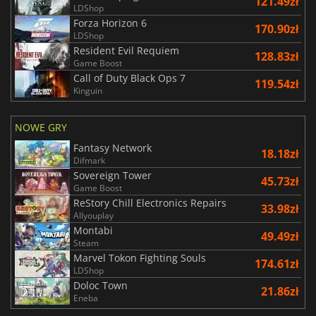
121.49zł
LDShop
Forza Horizon 6
170.90zł
LDShop
Resident Evil Requiem
128.83zł
Game Boost
Call of Duty Black Ops 7
119.54zł
Kinguin
NOWE GRY
Fantasy Network
18.18zł
Difmark
Sovereign Tower
45.73zł
Game Boost
ReStory Chill Electronics Repairs
33.98zł
Allyouplay
Montabi
49.49zł
Steam
Marvel Tokon Fighting Souls
174.61zł
LDShop
Doloc Town
21.86zł
Eneba