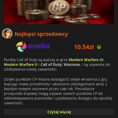
Najlepsi sprzedawcy
10.54
zł
17.66
zł
Punkty Call of Duty są walutą w grze
Modern Warfare III
,
Modern Warfare II
i
Call of Duty: Warzone
, i są używane do
16.99
zł
zdobywania nowej zawartości.
Dzięki punktom CP można wzbogacić swoje wrażenia z gry,
kupując nowe przedmioty i akcesoria udostępniane wraz z
każdym nowym sezonem przez cały rok. Posiadacze
przepustki bojowej mogą używać swoich punktów CP do
odblokowywania poziomów i uzyskiwania dostępu do epickiej
zawartości.
Czytaj więcej
Wymagane jest posiadanie
Call of Duty: Modern Warfare III,
Call of Duty: Modern Warfare II or Call of Duty: Warzone™