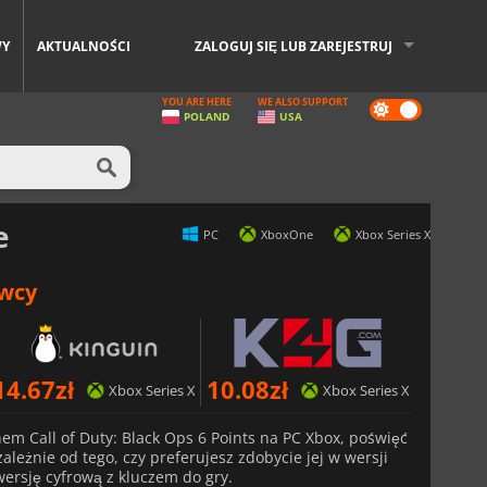
WY
AKTUALNOŚCI
ZALOGUJ SIĘ LUB ZAREJESTRUJ
YOU ARE HERE
WE ALSO SUPPORT
Dark
POLAND
USA
mode
e
PC
XboxOne
Xbox Series X
awcy
14.67
zł
10.08
zł
Xbox Series X
Xbox Series X
nem Call of Duty: Black Ops 6 Points na PC Xbox, poświęć
leżnie od tego, czy preferujesz zdobycie jej w wersji
 wersję cyfrową z kluczem do gry.