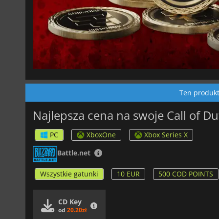
Ten produkt 
Najlepsza cena na swoje Call of Du
PC
XboxOne
Xbox Series X
Battle.net
Wszystkie gatunki
10 EUR
500 COD POINTS
CD Key
od
20.20zł