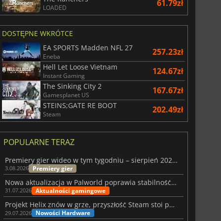
61.79zł
LOADED
DOSTĘPNE WKRÓTCE
EA SPORTS Madden NFL 27
257.23zł
Eneba
Hell Let Loose Vietnam
124.67zł
Instant Gaming
The Sinking City 2
167.67zł
Gamesplanet US
STEINS;GATE RE BOOT
202.49zł
Steam
POPULARNE TERAZ
Premiery gier wideo w tym tygodniu – sierpień 2026 r. (32. tydzień)
Premiery gier
3.08.2026
Nowa aktualizacja w Palworld poprawia stabilność Sunreach i walk z bossami
Aktualności gamingowe
31.07.2026
Projekt Helix znów w grze, przyszłość Steam stoi pod znakiem zapytania
Nowości Hardware
29.07.2026