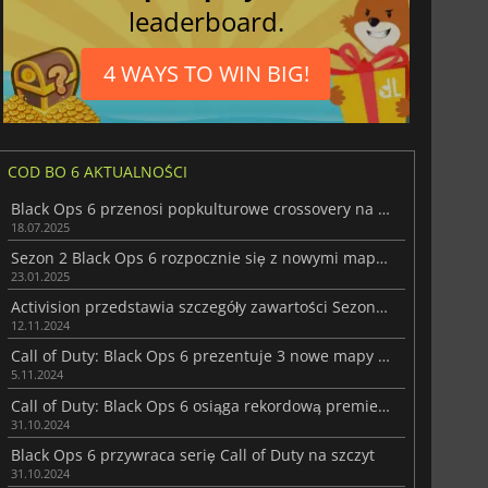
leaderboard.
4 WAYS TO WIN BIG!
COD BO 6 AKTUALNOŚCI
Black Ops 6 przenosi popkulturowe crossovery na wyższy poziom
18.07.2025
Sezon 2 Black Ops 6 rozpocznie się z nowymi mapami
23.01.2025
Activision przedstawia szczegóły zawartości Sezonu 1 w Call of Duty: Black Ops 6
12.11.2024
Call of Duty: Black Ops 6 prezentuje 3 nowe mapy dla wielu graczy
5.11.2024
Call of Duty: Black Ops 6 osiąga rekordową premierę w historii Call of Duty
31.10.2024
Black Ops 6 przywraca serię Call of Duty na szczyt
31.10.2024