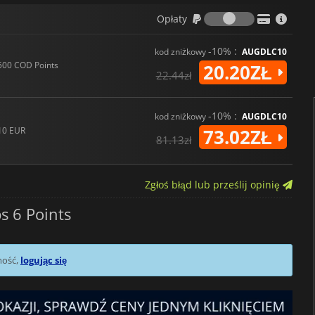
Opłaty
Opłaty
-10% :
kod zniżkowy
AUGDLC10
500 COD Points
20.20ZŁ
22.44zł
-10% :
kod zniżkowy
AUGDLC10
10 EUR
73.02ZŁ
81.13zł
Zgłoś błąd lub prześlij opinię
s 6 Points
mość,
logując się