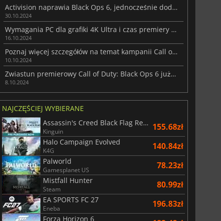
Activision naprawia Black Ops 6, jednocześnie dodając zawartość
30.10.2024
Wymagania PC dla grafiki 4K Ultra i czas premiery Call of Duty: Black Ops 6 zostały ogłoszone
16.10.2024
Poznaj więcej szczegółów na temat kampanii Call of Duty: Black Ops 6
10.10.2024
Zwiastun premierowy Call of Duty: Black Ops 6 już jest!
8.10.2024
15.73
zł
32.00
zł
NAJCZĘŚCIEJ WYBIERANE
Assassin's Creed Black Flag Resynced
155.68zł
Kinguin
Halo Campaign Evolved
140.84zł
6 Virtual Currency
Madden NFL 26 Points
K4G
Palworld
78.23zł
Gamesplanet US
Mistfall Hunter
80.99zł
Steam
EA SPORTS FC 27
196.83zł
Eneba
Forza Horizon 6