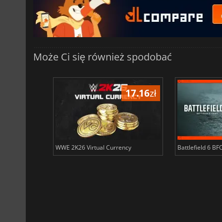
Może Ci się również spodobać
10.01
zł
17.16
zł
fare 3 Points
WWE 2K26 Virtual Currency
Battlefield 6 BF