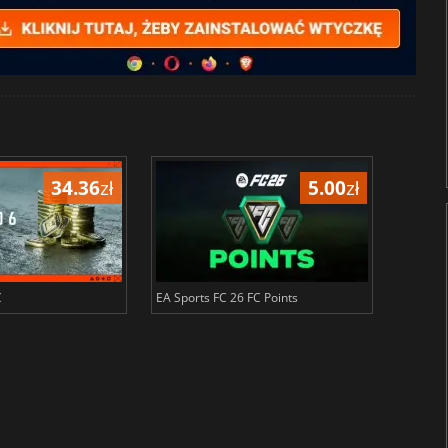
34.36
zł
5.00
zł
C
EA Sports FC 26 FC Points
NBA 2K2