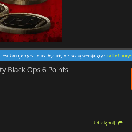
jest kartą do gry i musi być użyty z pełną wersją gry :
Call of Duty
ty Black Ops 6 Points
Udostępnij