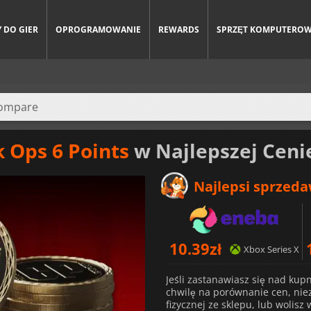
 DO GIER
OPROGRAMOWANIE
REWARDS
SPRZĘT KOMPUTERO
k Ops 6 Points
w Najlepszej Ceni
Najlepsi sprzed
10.39
zł
Xbox Series X
Jeśli zastanawiasz się nad kup
chwilę na porównanie cen, nieza
fizycznej ze sklepu, lub wolisz