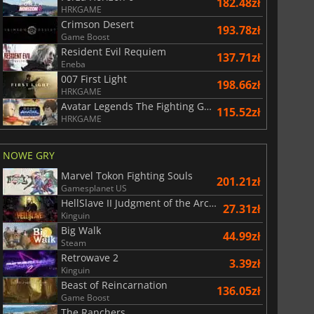
182.48zł
HRKGAME
Crimson Desert
193.78zł
Game Boost
Resident Evil Requiem
137.71zł
Eneba
007 First Light
198.66zł
HRKGAME
Avatar Legends The Fighting Game
115.52zł
HRKGAME
NOWE GRY
Marvel Tokon Fighting Souls
201.21zł
Gamesplanet US
HellSlave II Judgment of the Archon
27.31zł
Kinguin
Big Walk
44.99zł
Steam
Retrowave 2
3.39zł
Kinguin
Beast of Reincarnation
136.05zł
Game Boost
The Ranchers