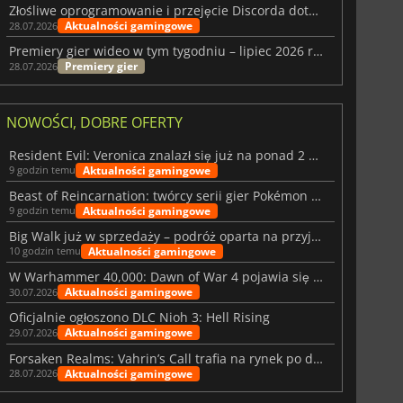
Złośliwe oprogramowanie i przejęcie Discorda dotknęły Meccha Chameleon
Aktualności gamingowe
28.07.2026
Premiery gier wideo w tym tygodniu – lipiec 2026 r. (tydzień 31)
Premiery gier
28.07.2026
NOWOŚCI, DOBRE OFERTY
Resident Evil: Veronica znalazł się już na ponad 2 milionach list życzeń
Aktualności gamingowe
9 godzin temu
Beast of Reincarnation: twórcy serii gier Pokémon wkraczają na nową ścieżkę
Aktualności gamingowe
9 godzin temu
Big Walk już w sprzedaży – podróż oparta na przyjaźni
Aktualności gamingowe
10 godzin temu
W Warhammer 40,000: Dawn of War 4 pojawia się frakcja Nekronów
Aktualności gamingowe
30.07.2026
Oficjalnie ogłoszono DLC Nioh 3: Hell Rising
Aktualności gamingowe
29.07.2026
Forsaken Realms: Vahrin’s Call trafia na rynek po dziesięciu latach prac
Aktualności gamingowe
28.07.2026