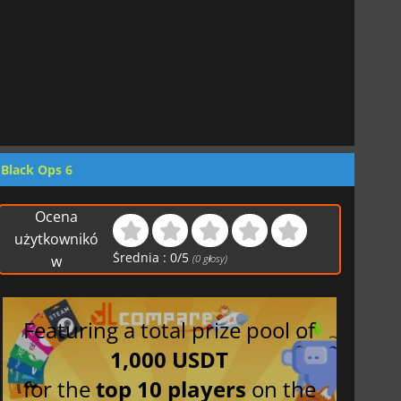
: Black Ops 6
Ocena
użytkownikó
Średnia :
0
/
5
w
(
0
głosy)
Featuring a total prize pool of
1,000 USDT
for the
top 10 players
on the