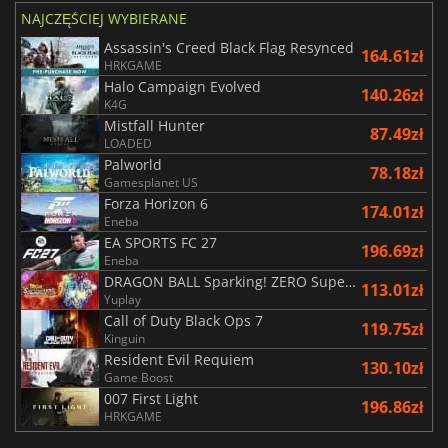
NAJCZĘŚCIEJ WYBIERANE
Assassin's Creed Black Flag Resynced
164.61zł
HRKGAME
Halo Campaign Evolved
140.26zł
K4G
Mistfall Hunter
87.49zł
LOADED
Palworld
78.18zł
Gamesplanet US
Forza Horizon 6
174.01zł
Eneba
EA SPORTS FC 27
196.69zł
Eneba
DRAGON BALL Sparking! ZERO Super Limit Breaking NEO
113.01zł
Yuplay
Call of Duty Black Ops 7
119.75zł
Kinguin
Resident Evil Requiem
130.10zł
Game Boost
007 First Light
196.86zł
HRKGAME