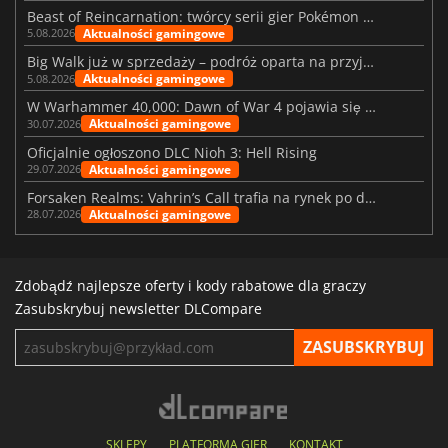
Beast of Reincarnation: twórcy serii gier Pokémon wkraczają na nową ścieżkę
Aktualności gamingowe
5.08.2026
Big Walk już w sprzedaży – podróż oparta na przyjaźni
Aktualności gamingowe
5.08.2026
W Warhammer 40,000: Dawn of War 4 pojawia się frakcja Nekronów
Aktualności gamingowe
30.07.2026
Oficjalnie ogłoszono DLC Nioh 3: Hell Rising
Aktualności gamingowe
29.07.2026
Forsaken Realms: Vahrin’s Call trafia na rynek po dziesięciu latach prac
Aktualności gamingowe
28.07.2026
Zdobądź najlepsze oferty i kody rabatowe dla graczy
Zasubskrybuj newsletter DLCompare
SKLEPY
PLATFORMA GIER
KONTAKT