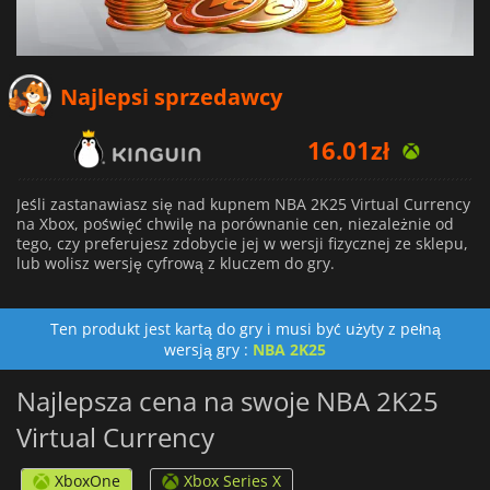
Najlepsi sprzedawcy
16.01
zł
16.81
zł
Jeśli zastanawiasz się nad kupnem NBA 2K25 Virtual Currency
na Xbox, poświęć chwilę na porównanie cen, niezależnie od
tego, czy preferujesz zdobycie jej w wersji fizycznej ze sklepu,
17.16
zł
lub wolisz wersję cyfrową z kluczem do gry.
Ten produkt jest kartą do gry i musi być użyty z pełną
wersją gry :
NBA 2K25
Najlepsza cena na swoje NBA 2K25
Virtual Currency
XboxOne
Xbox Series X