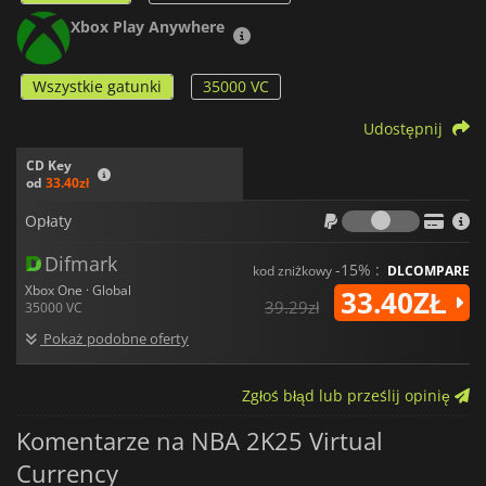
Xbox Play Anywhere
Wszystkie gatunki
35000 VC
Udostępnij
CD Key
od
33.40zł
Opłaty
Opłaty
Difmark
-15% :
kod zniżkowy
DLCOMPARE
Xbox One · Global
33.40ZŁ
39.29zł
35000 VC
Pokaż podobne oferty
Zgłoś błąd lub prześlij opinię
Komentarze na NBA 2K25 Virtual
Currency