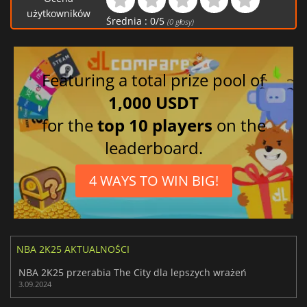
użytkowników
Średnia :
0
/
5
(
0
głosy)
Featuring a total prize pool of
1,000 USDT
for the
top 10 players
on the
leaderboard.
4 WAYS TO WIN BIG!
NBA 2K25 AKTUALNOŚCI
NBA 2K25 przerabia The City dla lepszych wrażeń
3.09.2024