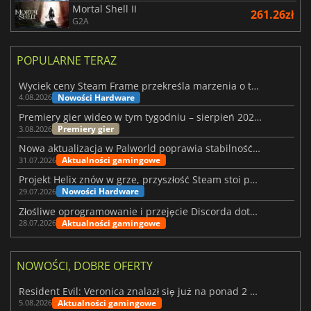
Mortal Shell II
261.26zł
G2A
POPULARNE TERAZ
Wyciek ceny Steam Frame przekreśla marzenia o tanim zestawie VR
Nowości Hardware
4.08.2026
Premiery gier wideo w tym tygodniu – sierpień 2026 r. (32. tydzień)
Premiery gier
3.08.2026
Nowa aktualizacja w Palworld poprawia stabilność Sunreach i walk z bossami
Aktualności gamingowe
31.07.2026
Projekt Helix znów w grze, przyszłość Steam stoi pod znakiem zapytania
Nowości Hardware
29.07.2026
Złośliwe oprogramowanie i przejęcie Discorda dotknęły Meccha Chameleon
Aktualności gamingowe
28.07.2026
NOWOŚCI, DOBRE OFERTY
Resident Evil: Veronica znalazł się już na ponad 2 milionach list życzeń
Aktualności gamingowe
5.08.2026