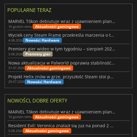
POPULARNE TERAZ
MARVEL Tōkon debiutuje wraz z ujawnieniem planu rozwoju na pierwszy rok
Aktualności gamingowe
16 godzin temu
Wyciek ceny Steam Frame przekreśla marzenia o tanim zestawie VR
Nowości Hardware
4.08.2026
Premiery gier wideo w tym tygodniu – sierpień 2026 r. (32. tydzień)
Premiery gier
3.08.2026
Nowa aktualizacja w Palworld poprawia stabilność Sunreach i walk z bossami
Aktualności gamingowe
31.07.2026
Projekt Helix znów w grze, przyszłość Steam stoi pod znakiem zapytania
Nowości Hardware
29.07.2026
NOWOŚCI, DOBRE OFERTY
MARVEL Tōkon debiutuje wraz z ujawnieniem planu rozwoju na pierwszy rok
Aktualności gamingowe
16 godzin temu
Resident Evil: Veronica znalazł się już na ponad 2 milionach list życzeń
Aktualności gamingowe
5.08.2026