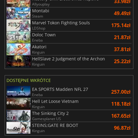
33.98zł
Allyouplay
Montabi
49.49zł
Steam
Marvel Tokon Fighting Souls
175.14zł
LDShop
Doloc Town
21.87zł
Eneba
Akatori
37.81zł
Kinguin
HellSlave 2 Judgment of the Archon
25.22zł
Kinguin
DOSTĘPNE WKRÓTCE
EA SPORTS Madden NFL 27
257.00zł
Eneba
Hell Let Loose Vietnam
118.18zł
Kinguin
The Sinking City 2
167.65zł
Gamesplanet US
STEINS;GATE RE BOOT
96.87zł
Kinguin