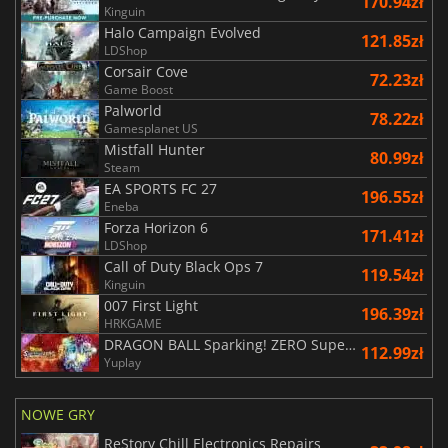
170.94zł
Kinguin
Halo Campaign Evolved
121.85zł
LDShop
Corsair Cove
72.23zł
Game Boost
Palworld
78.22zł
Gamesplanet US
Mistfall Hunter
80.99zł
Steam
EA SPORTS FC 27
196.55zł
Eneba
Forza Horizon 6
171.41zł
LDShop
Call of Duty Black Ops 7
119.54zł
Kinguin
007 First Light
196.39zł
HRKGAME
DRAGON BALL Sparking! ZERO Super Limit Breaking NEO
112.99zł
Yuplay
NOWE GRY
ReStory Chill Electronics Repairs