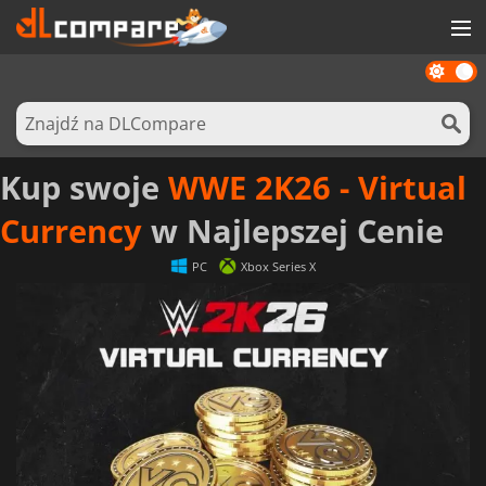
Dark
GRY
mode
KARTY DO GIER
OPROGRAMOWANIE
Kup swoje
WWE 2K26 - Virtual
REWARDS
Currency
w Najlepszej Cenie
SPRZĘT KOMPUTEROWY
PC
Xbox Series X
AKTUALNOŚCI