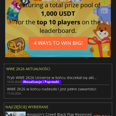
Featuring a total prize pool of
1,000 USDT
for the
top 10 players
on the
leaderboard.
4 WAYS TO WIN BIG!
WWE 2K26 AKTUALNOŚCI
Tryb WWE 2K26 Universe w końcu doczekał się aktualizacji 1.10
Aktualizacje i Poprawki
19.05.2026
WWE 2K26 w końcu nadeszło i jest pełne zawartości
17.03.2026
NAJCZĘŚCIEJ WYBIERANE
Assassin's Creed Black Flag Resynced