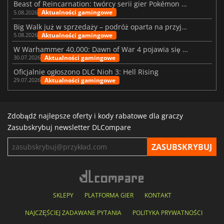
Beast of Reincarnation: twórcy serii gier Pokémon wkraczają na nową ścieżkę
Aktualności gamingowe
5.08.2026
Big Walk już w sprzedaży – podróż oparta na przyjaźni
Aktualności gamingowe
5.08.2026
W Warhammer 40,000: Dawn of War 4 pojawia się frakcja Nekronów
Aktualności gamingowe
30.07.2026
Oficjalnie ogłoszono DLC Nioh 3: Hell Rising
Aktualności gamingowe
29.07.2026
Zdobądź najlepsze oferty i kody rabatowe dla graczy
Zasubskrybuj newsletter DLCompare
SKLEPY
PLATFORMA GIER
KONTAKT
NAJCZĘŚCIEJ ZADAWANE PYTANIA
POLITYKA PRYWATNOŚCI