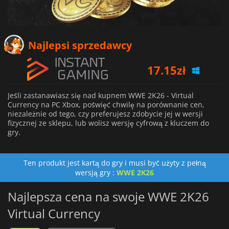
Najlepsi sprzedawcy
17.15
zł
17.38
zł
Jeśli zastanawiasz się nad kupnem WWE 2K26 - Virtual
Currency na PC Xbox, poświęć chwilę na porównanie cen,
niezależnie od tego, czy preferujesz zdobycie jej w wersji
18.59
zł
fizycznej ze sklepu, lub wolisz wersję cyfrową z kluczem do
gry.
Ten produkt jest kartą do gry i musi być użyty z pełną
wersją gry :
WWE 2K26
Najlepsza cena na swoje WWE 2K26
Virtual Currency