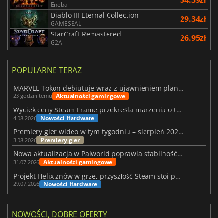
Eneba
Diablo III Eternal Collection
29.34zł
GAMESEAL
StarCraft Remastered
26.95zł
G2A
POPULARNE TERAZ
MARVEL Tōkon debiutuje wraz z ujawnieniem planu rozwoju na pierwszy rok
Aktualności gamingowe
23 godzin temu
Wyciek ceny Steam Frame przekreśla marzenia o tanim zestawie VR
Nowości Hardware
4.08.2026
Premiery gier wideo w tym tygodniu – sierpień 2026 r. (32. tydzień)
Premiery gier
3.08.2026
Nowa aktualizacja w Palworld poprawia stabilność Sunreach i walk z bossami
Aktualności gamingowe
31.07.2026
Projekt Helix znów w grze, przyszłość Steam stoi pod znakiem zapytania
Nowości Hardware
29.07.2026
NOWOŚCI, DOBRE OFERTY