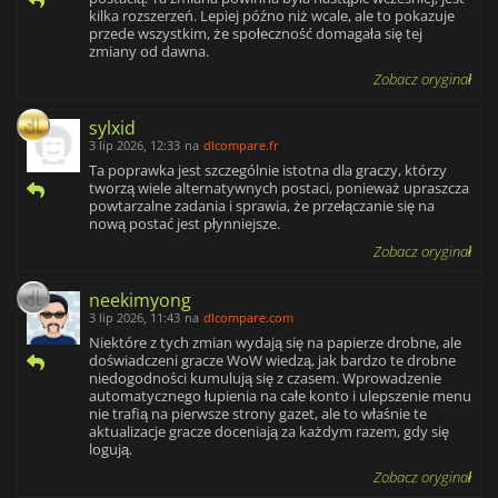
kilka rozszerzeń. Lepiej późno niż wcale, ale to pokazuje
przede wszystkim, że społeczność domagała się tej
zmiany od dawna.
Zobacz oryginał
sylxid
3 lip 2026, 12:33
na
dlcompare.fr
Ta poprawka jest szczególnie istotna dla graczy, którzy
tworzą wiele alternatywnych postaci, ponieważ upraszcza
powtarzalne zadania i sprawia, że przełączanie się na
nową postać jest płynniejsze.
Zobacz oryginał
neekimyong
3 lip 2026, 11:43
na
dlcompare.com
Niektóre z tych zmian wydają się na papierze drobne, ale
doświadczeni gracze WoW wiedzą, jak bardzo te drobne
niedogodności kumulują się z czasem. Wprowadzenie
automatycznego łupienia na całe konto i ulepszenie menu
nie trafią na pierwsze strony gazet, ale to właśnie te
aktualizacje gracze doceniają za każdym razem, gdy się
logują.
Zobacz oryginał