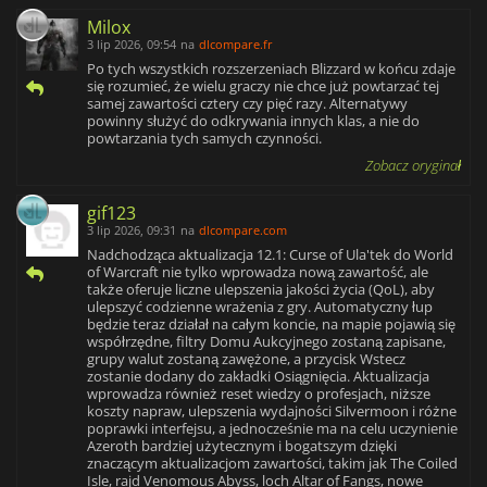
Milox
3 lip 2026, 09:54
na
dlcompare.fr
Po tych wszystkich rozszerzeniach Blizzard w końcu zdaje
się rozumieć, że wielu graczy nie chce już powtarzać tej
samej zawartości cztery czy pięć razy. Alternatywy
powinny służyć do odkrywania innych klas, a nie do
powtarzania tych samych czynności.
Zobacz oryginał
gif123
3 lip 2026, 09:31
na
dlcompare.com
Nadchodząca aktualizacja 12.1: Curse of Ula'tek do World
of Warcraft nie tylko wprowadza nową zawartość, ale
także oferuje liczne ulepszenia jakości życia (QoL), aby
ulepszyć codzienne wrażenia z gry. Automatyczny łup
będzie teraz działał na całym koncie, na mapie pojawią się
współrzędne, filtry Domu Aukcyjnego zostaną zapisane,
grupy walut zostaną zawężone, a przycisk Wstecz
zostanie dodany do zakładki Osiągnięcia. Aktualizacja
wprowadza również reset wiedzy o profesjach, niższe
koszty napraw, ulepszenia wydajności Silvermoon i różne
poprawki interfejsu, a jednocześnie ma na celu uczynienie
Azeroth bardziej użytecznym i bogatszym dzięki
znaczącym aktualizacjom zawartości, takim jak The Coiled
Isle, rajd Venomous Abyss, loch Altar of Fangs, nowe