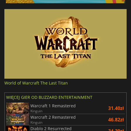
World of Warcraft The Last Titan
WIĘCEJ GIER OD BLIZZARD ENTERTAINMENT
Warcraft 1 Remastered
31.40zł
Kinguin
Warcraft 2 Remastered
46.82zł
Kinguin
Diablo 2 Resurrected
34.39zł