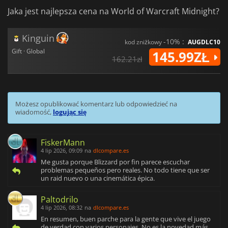
Jaka jest najlepsza cena na World of Warcraft Midnight?
Kinguin
-10% :
kod zniżkowy
AUGDLC10
Gift · Global
145.99ZŁ
162.21zł
Możesz opublikować komentarz lub odpowiedzieć na
wiadomość,
logując się
FiskerMann
4 lip 2026, 09:09
na
dlcompare.es
Me gusta porque Blizzard por fin parece escuchar
problemas pequeños pero reales. No todo tiene que ser
un raid nuevo o una cinemática épica.
Paltodrilo
4 lip 2026, 08:32
na
dlcompare.es
En resumen, buen parche para la gente que vive el juego
de verdad con varios personajes. No es la novedad más