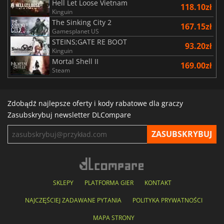
Hell Let Loose Vietnam
118.10zł
Kinguin
The Sinking City 2
167.15zł
Gamesplanet US
STEINS;GATE RE BOOT
93.20zł
Kinguin
Mortal Shell II
169.00zł
Steam
Zdobądź najlepsze oferty i kody rabatowe dla graczy
Zasubskrybuj newsletter DLCompare
SKLEPY
PLATFORMA GIER
KONTAKT
NAJCZĘŚCIEJ ZADAWANE PYTANIA
POLITYKA PRYWATNOŚCI
MAPA STRONY