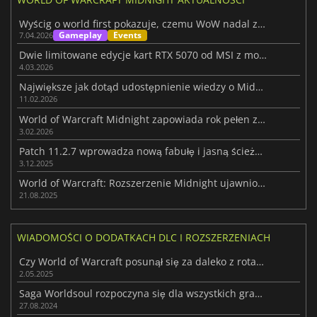
Wyścig o world first pokazuje, czemu WoW nadal zaskakuje graczy
Gameplay
Events
7.04.2026
Dwie limitowane edycje kart RTX 5070 od MSI z motywem WoW: Midnight
4.03.2026
Największe jak dotąd udostępnienie wiedzy o Midnight pochodzi od Xal'atath
11.02.2026
World of Warcraft Midnight zapowiada rok pełen zawartości
3.02.2026
Patch 11.2.7 wprowadza nową fabułę i jasną ścieżkę do DLC Midnight
3.12.2025
World of Warcraft: Rozszerzenie Midnight ujawnione na Gamescom 2025
21.08.2025
WIADOMOŚCI O DODATKACH DLC I ROZSZERZENIACH
Czy World of Warcraft posunął się za daleko z rotacją za pomocą jednego przycisku?
2.05.2025
Saga Worldsoul rozpoczyna się dla wszystkich graczy wraz z The War Within
27.08.2024