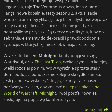
Aktualizacja 12.1 obejmuje Wyspę Coiled Isle,
Legowiska, rajd The Venomous Abyss, loch Altar of
Fangs, nowe kopalnie, testy sezonu 2, aktualizacje
wnętrz, transmogryfikację iluzji broni dystansowej oraz
testy czatu gildii na Discordzie. To nie jest tylko
naprawilione przyciski. Są rzeczy do odkrycia, łupy do
zebrania, elementy do dekoracji i prawdopodobnie
sytuacje, w których zginiesz, obwiniając za to lag.
Wraz z dodatkiem
Midnight
, kontynuującym sagę
Worldsoul, oraz
The Last Titan
, czekającym jako kolejny
wielki rozdział po nim, WoW wyraźnie sprząta stary
dom, budując jednocześnie kolejne skrzydło zamku.
Jeśli planujesz wskoczyć do gry, skorzystaj z naszej
porównywarki cen, aby znaleźć
najlepsze okazje na
World of Warcraft: Midnight
. Twój portfel również
zasługuje na poprawę komfortu życia.
Udostępnij