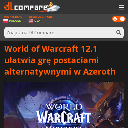
YOU ARE HERE
WE ALSO SUPPORT
Dark
GRY
POLAND
USA
mode
KARTY DO GIER
OPROGRAMOWANIE
World of Warcraft 12.1
REWARDS
ułatwia grę postaciami
SPRZĘT KOMPUTEROWY
alternatywnymi w Azeroth
AKTUALNOŚCI
ZALOGUJ SIĘ LUB ZAREJESTRUJ