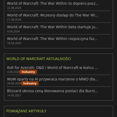
World of Warcraft: The War Within to dopiero początek
22.08.2024
World of Warcraft: Wczesny dostęp do The War Within rozpocznie się jutro
21.08.2024
World of Warcraft: The War Within beta startuje już jutro
4.06.2024
World of Warcraft: The War Within rozpoczyna fazę testową
18.04.2024
WORLD OF WARCRAFT AKTUALNOŚCI
Roll for Azeroth: D&D i World of Warcraft w końcu się łączą
Industry
4.08.2026
WoW oparty na AI przywraca marzenie o MMO dla jednego gracza
Industry
24.06.2026
Blizzard obniża cenę klonowania postaci dla Burning Crusade Classic
14.05.2021
POWIĄZANE ARTYKUŁY