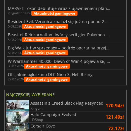
MARVEL Tōkon debiutuje wraz z ujawnieniem planu rozwoju na pierwszy rok
Aktualności gamingowe
23 godzin temu
Resident Evil: Veronica znalazł się już na ponad 2 milionach list życzeń
Aktualności gamingowe
5.08.2026
Beast of Reincarnation: twórcy serii gier Pokémon wkraczają na nową ścieżkę
Aktualności gamingowe
5.08.2026
Big Walk już w sprzedaży – podróż oparta na przyjaźni
Aktualności gamingowe
5.08.2026
W Warhammer 40,000: Dawn of War 4 pojawia się frakcja Nekronów
Aktualności gamingowe
30.07.2026
Oficjalnie ogłoszono DLC Nioh 3: Hell Rising
Aktualności gamingowe
29.07.2026
NAJCZĘŚCIEJ WYBIERANE
Assassin's Creed Black Flag Resynced
170.94zł
Kinguin
Halo Campaign Evolved
121.49zł
LDShop
Corsair Cove
72.17zł