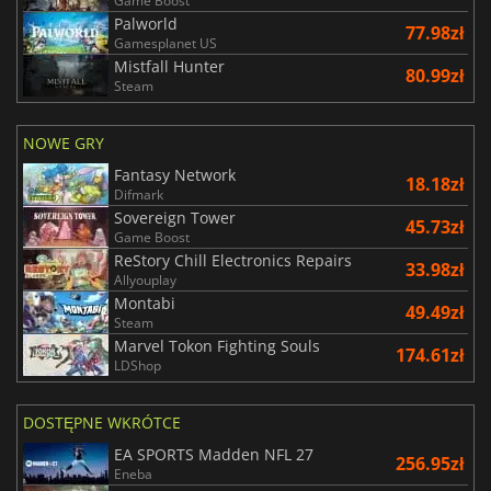
Game Boost
Palworld
77.98zł
Gamesplanet US
Mistfall Hunter
80.99zł
Steam
NOWE GRY
Fantasy Network
18.18zł
Difmark
Sovereign Tower
45.73zł
Game Boost
ReStory Chill Electronics Repairs
33.98zł
Allyouplay
Montabi
49.49zł
Steam
Marvel Tokon Fighting Souls
174.61zł
LDShop
DOSTĘPNE WKRÓTCE
EA SPORTS Madden NFL 27
256.95zł
Eneba