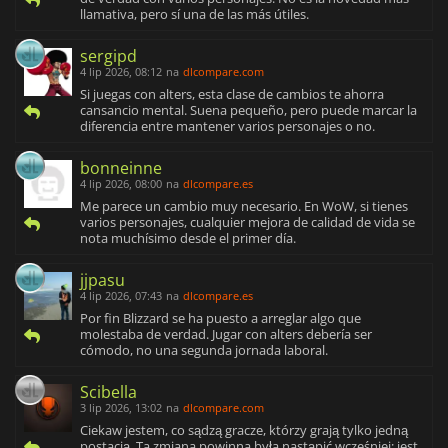
llamativa, pero sí una de las más útiles.
sergipd
4 lip 2026, 08:12
na
dlcompare.com
Si juegas con alters, esta clase de cambios te ahorra
cansancio mental. Suena pequeño, pero puede marcar la
diferencia entre mantener varios personajes o no.
bonneinne
4 lip 2026, 08:00
na
dlcompare.es
Me parece un cambio muy necesario. En WoW, si tienes
varios personajes, cualquier mejora de calidad de vida se
nota muchísimo desde el primer día.
jjpasu
4 lip 2026, 07:43
na
dlcompare.es
Por fin Blizzard se ha puesto a arreglar algo que
molestaba de verdad. Jugar con alters debería ser
cómodo, no una segunda jornada laboral.
Scibella
3 lip 2026, 13:02
na
dlcompare.com
Ciekaw jestem, co sądzą gracze, którzy grają tylko jedną
postacią. Ta zmiana powinna była nastąpić wcześniej; jest