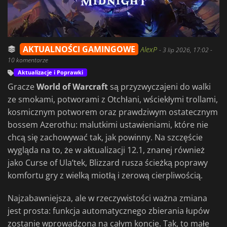
AKTUALNOŚCI GAMINGOWE
AlexP
-
3 lip 2026, 17:02
-
10 komentarze
Aktualizacje i Poprawki
Gracze
World of Warcraft
są przyzwyczajeni do walki
ze smokami, potworami z Otchłani, wściekłymi trollami,
kosmicznym potworem oraz prawdziwym ostatecznym
bossem Azerothu: malutkimi ustawieniami, które nie
chcą się zachowywać tak, jak powinny. Na szczęście
wygląda na to, że w aktualizacji 12.1, znanej również
jako Curse of Ula’tek, Blizzard rusza ścieżką poprawy
komfortu gry z wielką miotłą i zerową cierpliwością.
Najzabawniejsza, ale w rzeczywistości ważna zmiana
jest prosta: funkcja automatycznego zbierania łupów
zostanie wprowadzona na całym koncie. Tak, to małe