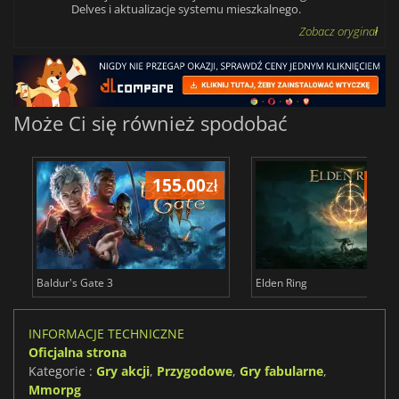
Delves i aktualizacje systemu mieszkalnego.
Zobacz oryginał
Może Ci się również spodobać
155.00
zł
175
Baldur's Gate 3
Elden Ring
INFORMACJE TECHNICZNE
Oficjalna strona
Kategorie :
Gry akcji
,
Przygodowe
,
Gry fabularne
,
Mmorpg