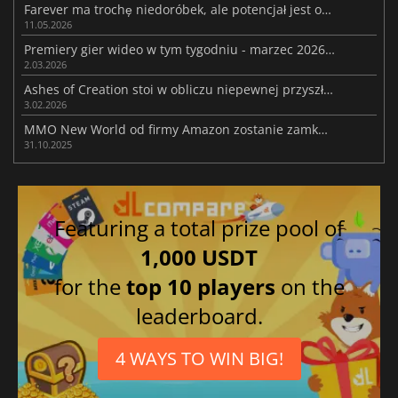
Farever ma trochę niedoróbek, ale potencjał jest ogromny
11.05.2026
Premiery gier wideo w tym tygodniu - marzec 2026 (tydzień 10)
2.03.2026
Ashes of Creation stoi w obliczu niepewnej przyszłości po odejściu liderów
3.02.2026
MMO New World od firmy Amazon zostanie zamknięte w przyszłym roku
31.10.2025
Featuring a total prize pool of
1,000 USDT
for the
top 10 players
on the
leaderboard.
4 WAYS TO WIN BIG!