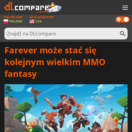
YOU ARE HERE
WE ALSO SUPPORT
Dark
GRY
POLAND
USA
mode
KARTY DO GIER
OPROGRAMOWANIE
Farever może stać się
REWARDS
kolejnym wielkim MMO
SPRZĘT KOMPUTEROWY
fantasy
AKTUALNOŚCI
ZALOGUJ SIĘ LUB ZAREJESTRUJ