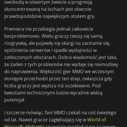
swobodą w otwartym świecie a progresją
skoncentrowaną na lochach jest obecnie
prawdopodobnie największym atutem gry.
Premiera nie przebiegła jednak całkowicie
bezproblemowo. Wielu graczy cieszy się samą
rozgrywką, ale pojawiły się skargi na zacinanie się,
opóźnienia serwerów i spadki wydajności w
zatłoczonych obszarach. Dobra wiadomość jest taka,
że żaden z tych problemów nie wydaje się niemożliwy
do naprawienia. Większość gier MMO we wczesnym
dostępie przechodzi przez ten etap, zwłaszcza gdy
liczba graczy jest wyższa niż oczekiwano. Pod
kwestiami technicznymi ludzie wyraźnie widzą
potencjał.
I szczerze mówiąc, fani MMO czekali na coś świeżego
od lat. Nawet gracze zagłębiający się w
World of
Warcraft: Midnight
zaczynają rozglądać się za innym