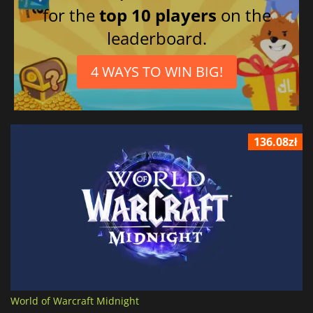
for the
top 10 players
on the
leaderboard.
4 WAYS TO WIN BIG!
136.08zł
World of Warcraft Midnight