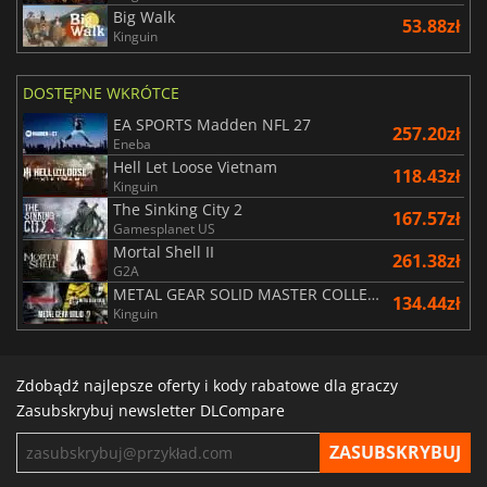
Big Walk
53.88zł
Kinguin
DOSTĘPNE WKRÓTCE
EA SPORTS Madden NFL 27
257.20zł
Eneba
Hell Let Loose Vietnam
118.43zł
Kinguin
The Sinking City 2
167.57zł
Gamesplanet US
Mortal Shell II
261.38zł
G2A
METAL GEAR SOLID MASTER COLLECTION Vol.2
134.44zł
Kinguin
Zdobądź najlepsze oferty i kody rabatowe dla graczy
Zasubskrybuj newsletter DLCompare