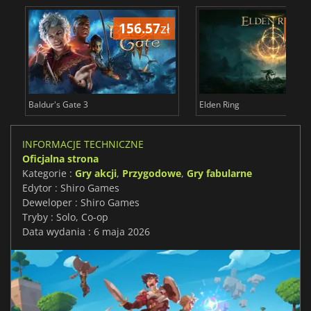
156.57
zł
175
Baldur's Gate 3
Elden Ring
INFORMACJE TECHNICZNE
Oficjalna strona
Kategorie :
Gry akcji
,
Przygodowe
,
Gry fabularne
Edytor : Shiro Games
Deweloper : Shiro Games
Tryby : Solo, Co-op
Data wydania : 6 maja 2026