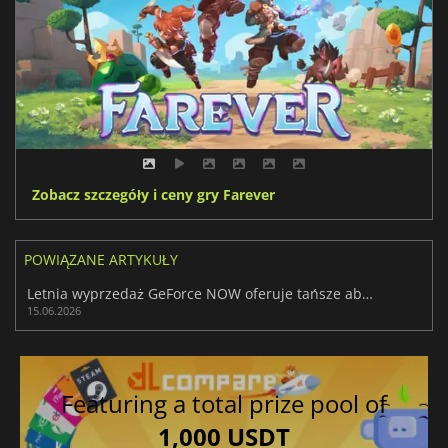
Zobacz szczegóły i ceny gry Farever
POWIĄZANE ARTYKUŁY
Letnia wyprzedaż GeForce NOW oferuje tańsze abonamenty i 8 nowych gier
15.06.2026
Featuring a total prize pool of
1,000 USDT