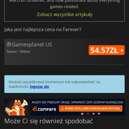
Warcraft streamer, and now passionate about everything
games-related.
Zobacz wszystkie artykuły
Jaka jest najlepsza cena na Farever?
Gamesplanet US
54.57ZŁ
Steam · Global
Możesz opublikować komentarz lub odpowiedzieć na
wiadomość,
logując się
Może Ci się również spodobać