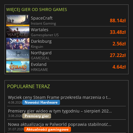
WIĘCEJ GIER OD SHIRO GAMES
SpaceCraft
88.14zł
Instant Gaming
Wartales
33.48zł
Gamesplanet US
Darksburg
2.56zł
Kinguin
Northgard
27.22zł
GAMESEAL
Evoland
4.64zł
HRKGAME
POPULARNE TERAZ
Wyciek ceny Steam Frame przekreśla marzenia o tanim zestawie VR
Nowości Hardware
4.08.2026
Premiery gier wideo w tym tygodniu – sierpień 2026 r. (32. tydzień)
Premiery gier
3.08.2026
Nowa aktualizacja w Palworld poprawia stabilność Sunreach i walk z bossami
Aktualności gamingowe
31.07.2026