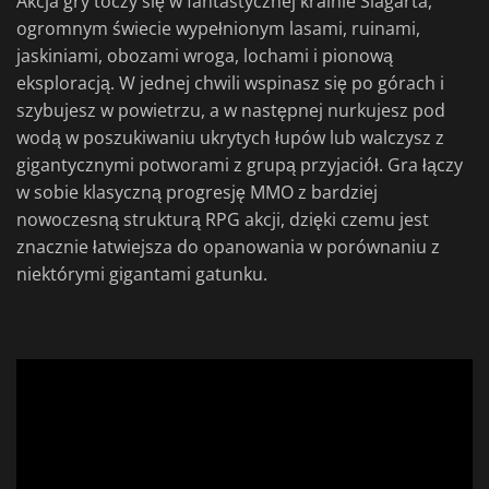
Akcja gry toczy się w fantastycznej krainie Siagarta,
ogromnym świecie wypełnionym lasami, ruinami,
jaskiniami, obozami wroga, lochami i pionową
eksploracją. W jednej chwili wspinasz się po górach i
szybujesz w powietrzu, a w następnej nurkujesz pod
wodą w poszukiwaniu ukrytych łupów lub walczysz z
gigantycznymi potworami z grupą przyjaciół. Gra łączy
w sobie klasyczną progresję MMO z bardziej
nowoczesną strukturą RPG akcji, dzięki czemu jest
znacznie łatwiejsza do opanowania w porównaniu z
niektórymi gigantami gatunku.