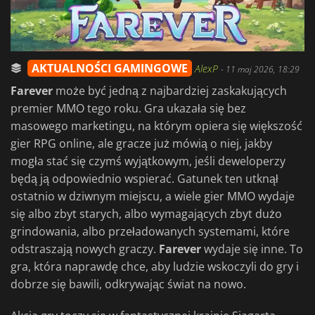
AKTUALNOŚCI GAMINGOWE
AlexP
-
11 maj 2026, 18:29
Farever
może być jedną z najbardziej zaskakujących
premier MMO tego roku. Gra ukazała się bez
masowego marketingu, na którym opiera się większość
gier RPG online, ale gracze już mówią o niej, jakby
mogła stać się czymś wyjątkowym, jeśli deweloperzy
będą ją odpowiednio wspierać. Gatunek ten utknął
ostatnio w dziwnym miejscu, a wiele gier MMO wydaje
się albo zbyt starych, albo wymagających zbyt dużo
grindowania, albo przeładowanych systemami, które
odstraszają nowych graczy.
Farever
wydaje się inne. To
gra, która naprawdę chce, aby ludzie wskoczyli do gry i
dobrze się bawili, odkrywając świat na nowo.