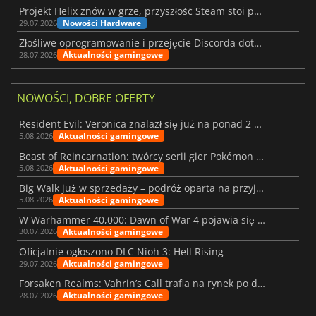
Projekt Helix znów w grze, przyszłość Steam stoi pod znakiem zapytania
Nowości Hardware
29.07.2026
Złośliwe oprogramowanie i przejęcie Discorda dotknęły Meccha Chameleon
Aktualności gamingowe
28.07.2026
NOWOŚCI, DOBRE OFERTY
Resident Evil: Veronica znalazł się już na ponad 2 milionach list życzeń
Aktualności gamingowe
5.08.2026
Beast of Reincarnation: twórcy serii gier Pokémon wkraczają na nową ścieżkę
Aktualności gamingowe
5.08.2026
Big Walk już w sprzedaży – podróż oparta na przyjaźni
Aktualności gamingowe
5.08.2026
W Warhammer 40,000: Dawn of War 4 pojawia się frakcja Nekronów
Aktualności gamingowe
30.07.2026
Oficjalnie ogłoszono DLC Nioh 3: Hell Rising
Aktualności gamingowe
29.07.2026
Forsaken Realms: Vahrin’s Call trafia na rynek po dziesięciu latach prac
Aktualności gamingowe
28.07.2026