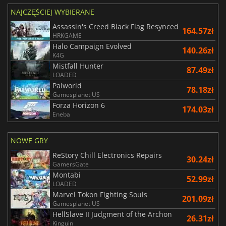
NAJCZĘŚCIEJ WYBIERANE
Assassin's Creed Black Flag Resynced
164.57zł
HRKGAME
Halo Campaign Evolved
140.26zł
K4G
Mistfall Hunter
87.49zł
LOADED
Palworld
78.18zł
Gamesplanet US
Forza Horizon 6
174.03zł
Eneba
NOWE GRY
ReStory Chill Electronics Repairs
30.24zł
GamersGate
Montabi
52.99zł
LOADED
Marvel Tokon Fighting Souls
201.09zł
Gamesplanet US
HellSlave II Judgment of the Archon
26.31zł
Kinguin