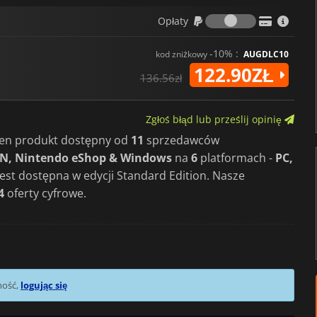
Paladyn, gorliwy wojownik u
Opłaty
Opłaty
W rozszerzeniu
Lord of Destruct
-10% :
kod zniżkowy
AUGDLC10
Zabójca, który walczy z cien
122.90ZŁ
Druid, zmiennokształtny czar
136.56zł
Gracze mogą grać solo lub w g
do łask. Ponadto można grać of
Zgłoś błąd lub prześlij opinię
 ten produkt dostępny od
11
sprzedawców
Blizzard wyda
Diablo 2: Resurr
One, PS5, PS4 i Nintendo Swit
SN, Nintendo eShop & Windows
na
6
platformach -
PC,
z prawdziwym klasykiem. To je
 jest dostępna w edycji Standard Edition. Nasze
Diablo IV
.
4
oferty cyfrowe.
mość,
logując się