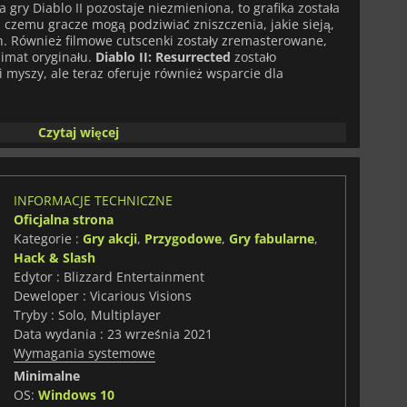
 gry Diablo II pozostaje niezmieniona, to grafika została
i czemu gracze mogą podziwiać zniszczenia, jakie sieją,
h. Również filmowe cutscenki zostały zremasterowane,
limat oryginału.
Diablo II: Resurrected
zostało
i myszy, ale teraz oferuje również wsparcie dla
na się dla tych, którzy dopiero poznają tę serię, w
Czytaj więcej
ię gra oryginalna. Po pokonaniu Diablo, bohaterski
 kamieniu duszy, który nosi we własnym ciele. To
becność Pana Terroru deprawuje bohatera. Posługując
 dąży do uwolnienia swoich dwóch braci Pierwotnego Zła:
INFORMACJE TECHNICZNE
ala, Pana Zniszczenia. Razem nic nie jest w stanie
Oficjalna strona
ciem władzy nad światem Sanktuarium.
Kategorie :
Gry akcji
,
Przygodowe
,
Gry fabularne
,
 bohatera może ocalić świat, a Ty możesz wybrać, kto nim
Hack & Slash
Edytor : Blizzard Entertainment
Deweloper : Vicarious Visions
władająca zarówno bronią, jak i magią.
Tryby : Solo, Multiplayer
trafiący wskrzeszać zmarłych
Data wydania : 23 września 2021
wnik zdolny do zadawania i pochłaniania ogromnych
Wymagania systemowe
Minimalne
ia, światła i lodu
OS:
Windows 10