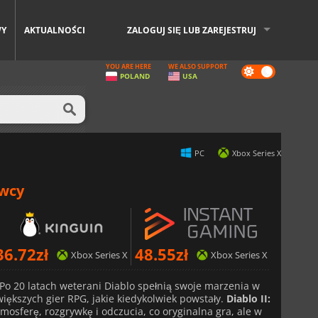
WY
AKTUALNOŚCI
ZALOGUJ SIĘ LUB ZAREJESTRUJ
YOU ARE HERE
WE ALSO SUPPORT
Dark
POLAND
USA
mode
PC
Xbox Series X
awcy
36.72
zł
48.55
zł
Xbox Series X
Xbox Series X
Po 20 latach weterani Diablo spełnią swoje marzenia w
większych gier RPG, jakie kiedykolwiek powstały.
Diablo II:
mosferę, rozgrywkę i odczucia, co oryginalna gra, ale w