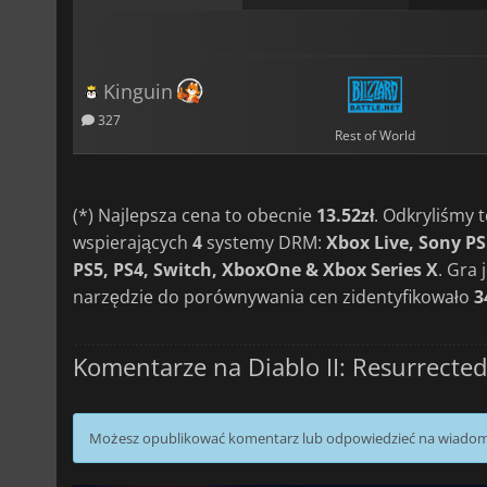
Kinguin
327
Rest of World
(*) Najlepsza cena to obecnie
13.52zł
. Odkryliśmy
wspierających
4
systemy DRM:
Xbox Live, Sony P
PS5, PS4, Switch, XboxOne & Xbox Series X
. Gra
narzędzie do porównywania cen zidentyfikowało
3
Komentarze na Diablo II: Resurrected
Możesz opublikować komentarz lub odpowiedzieć na wiado