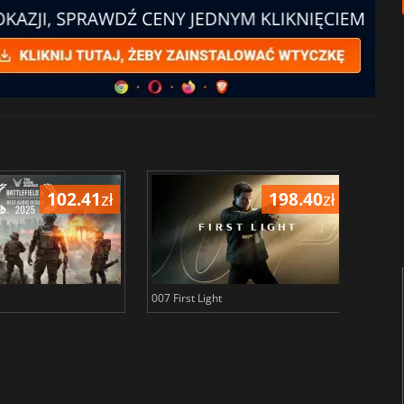
102.41
zł
198.40
zł
007 First Light
Baldu