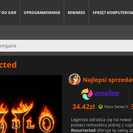
 DO GIER
OPROGRAMOWANIE
REWARDS
SPRZĘT KOMPUTERO
ected
Najlepsi sprzed
34.42
zł
Xbox Series X
Legenda odradza się na nowo! 
postaci remastera jednej z naj
Resurrected
oferuje tę samą at