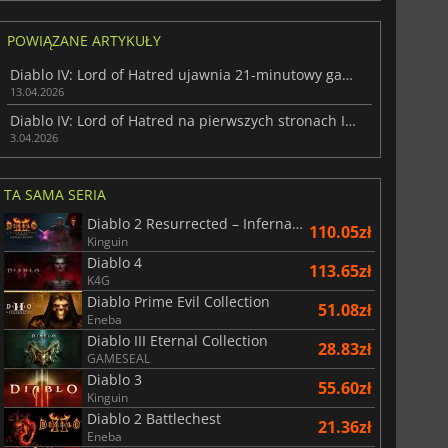
POWIĄZANE ARTYKUŁY
Diablo IV: Lord of Hatred ujawnia 21-minutowy gameplay ze Skovos
13.04.2026
Diablo IV: Lord of Hatred na pierwszych stronach IGN z ekskluzywną cutsceną
3.04.2026
TA SAMA SERIA
Diablo 2 Resurrected – Infernal Edition
110.05zł
Kinguin
Diablo 4
113.65zł
K4G
Diablo Prime Evil Collection
51.08zł
Eneba
Diablo III Eternal Collection
28.83zł
GAMESEAL
Diablo 3
55.60zł
Kinguin
Diablo 2 Battlechest
21.36zł
Eneba