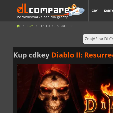
GRY
KARTY
Porównywarka cen dla graczy
GRY
DIABLO II: RESURRECTED
Kup cdkey
Diablo II: Resurr