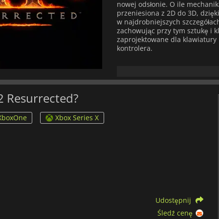
nowej odsłonie. O ile mechanika
przeniesiona z 2D do 3D, dzięk
w najdrobniejszych szczegółac
zachowując przy tym sztukę i k
zaprojektowane dla klawiatury 
kontrolera.
Diablo II: Resurrected
rozpoczy
miejscu, w którym zakończyła s
Mroczny Wędrowiec zamyka go w
niefortunny wybór, ponieważ o
 2 Resurrected?
się nim jak marionetką, Diablo
Mephisto, Pana Nienawiści i Ba
XboxOne
Xbox Series X
powstrzymać ich przed przeję
Tylko pojawienie się kolejnego
będzie:
Amazonka, kobieta-wojownik 
Nekromanta, mroczny mag po
Barbarzyńca, brutalny wojo
obrażeń
Udostępnij
Wiedźma, mistrzyni magii ogn
Śledź cenę