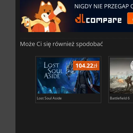
Może Ci się również spodobać
104.22
zł
Lost Soul Aside
Battlefield 6