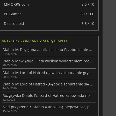
MMORPG.com
8.5 / 10
PC Gamer
80 / 100
Destructoid
8.5 / 10
ARTYKUŁY ZWIĄZANE Z SERIĄ DIABLO
Diablo IV: Dogłębna analiza sezonu Przebudzenie Śmierci
24.06.2026
Diablo IV świętuje 3 lata wielkim wydarzeniem rocznicowym
28.05.2026
Diablo IV: Lord of Hatred ujawnia zakończenie gry w nowym filmie IGN First
20.04.2026
Diablo IV: Lord of Hatred - głębokie zanurzenie się w fabule gry
14.04.2026
Rozgrywka Diablo IV: Lord of Hatred zapowiada nową, odważną przyszłą serię
8.04.2026
Nad przyszłością Diablo 4 unosi się niepewność, ponieważplan rozwoju na 2025 rok rozczarowuje fanów
15.04.2025