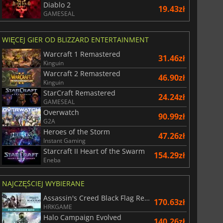
Diablo 2
19.43zł
GAMESEAL
WIĘCEJ GIER OD BLIZZARD ENTERTAINMENT
Warcraft 1 Remastered
31.46zł
Kinguin
Warcraft 2 Remastered
46.90zł
Kinguin
StarCraft Remastered
24.24zł
GAMESEAL
Overwatch
90.99zł
G2A
Heroes of the Storm
47.26zł
Instant Gaming
Starcraft II Heart of the Swarm
154.29zł
Eneba
NAJCZĘŚCIEJ WYBIERANE
Assassin's Creed Black Flag Resynced
170.63zł
HRKGAME
Halo Campaign Evolved
140.26zł