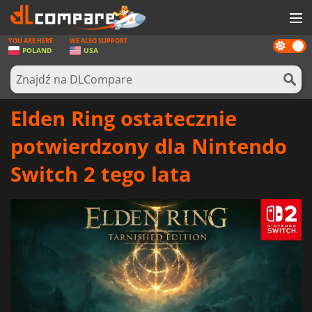
YOU ARE HERE
WE ALSO SUPPORT
Dark
GRY
POLAND
USA
mode
KARTY DO GIER
OPROGRAMOWANIE
Elden Ring ostatecznie
REWARDS
potwierdzony dla Nintendo
SPRZĘT KOMPUTEROWY
Switch 2 tego lata
AKTUALNOŚCI
ZALOGUJ SIĘ LUB ZAREJESTRUJ