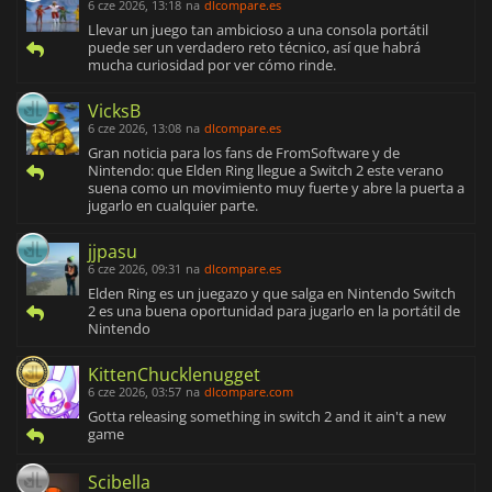
6 cze 2026, 13:18
na
dlcompare.es
Llevar un juego tan ambicioso a una consola portátil
puede ser un verdadero reto técnico, así que habrá
mucha curiosidad por ver cómo rinde.
VicksB
6 cze 2026, 13:08
na
dlcompare.es
Gran noticia para los fans de FromSoftware y de
Nintendo: que Elden Ring llegue a Switch 2 este verano
suena como un movimiento muy fuerte y abre la puerta a
jugarlo en cualquier parte.
jjpasu
6 cze 2026, 09:31
na
dlcompare.es
Elden Ring es un juegazo y que salga en Nintendo Switch
2 es una buena oportunidad para jugarlo en la portátil de
Nintendo
KittenChucklenugget
6 cze 2026, 03:57
na
dlcompare.com
Gotta releasing something in switch 2 and it ain't a new
game
Scibella