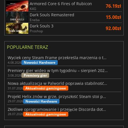
Armored Core 6 Fires of Rubicon
76.19zł
K4G
Dark Souls Remastered
15.00zł
Eneba
Dark Souls 3
92.00zł
Proshop
POPULARNE TERAZ
Wyciek ceny Steam Frame przekreśla marzenia o tanim zestawie VR
Nowości Hardware
4.08.2026
Premiery gier wideo w tym tygodniu – sierpień 2026 r. (32. tydzień)
Premiery gier
3.08.2026
Nowa aktualizacja w Palworld poprawia stabilność Sunreach i walk z bossami
Aktualności gamingowe
31.07.2026
Projekt Helix znów w grze, przyszłość Steam stoi pod znakiem zapytania
Nowości Hardware
29.07.2026
Złośliwe oprogramowanie i przejęcie Discorda dotknęły Meccha Chameleon
Aktualności gamingowe
28.07.2026