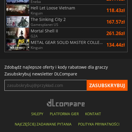
Eneba
Hell Let Loose Vietnam
118.43zł
Kinguin
The Sinking City 2
167.57zł
Gamesplanet US
Mortal Shell II
261.26zł
G2A
METAL GEAR SOLID MASTER COLLECTION Vol.2
134.44zł
Kinguin
Zdobądź najlepsze oferty i kody rabatowe dla graczy
Zasubskrybuj newsletter DLCompare
SKLEPY
PLATFORMA GIER
KONTAKT
NAJCZĘŚCIEJ ZADAWANE PYTANIA
POLITYKA PRYWATNOŚCI