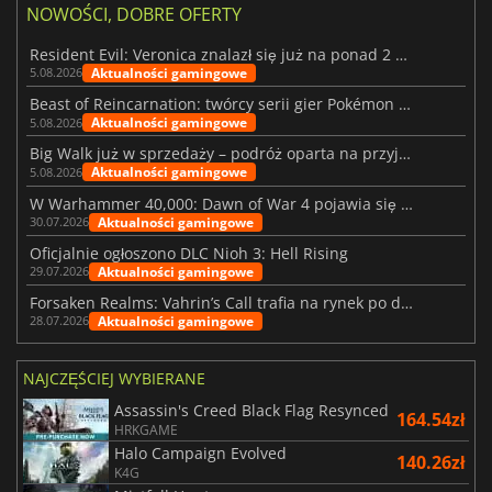
NOWOŚCI, DOBRE OFERTY
Resident Evil: Veronica znalazł się już na ponad 2 milionach list życzeń
Aktualności gamingowe
5.08.2026
Beast of Reincarnation: twórcy serii gier Pokémon wkraczają na nową ścieżkę
Aktualności gamingowe
5.08.2026
Big Walk już w sprzedaży – podróż oparta na przyjaźni
Aktualności gamingowe
5.08.2026
W Warhammer 40,000: Dawn of War 4 pojawia się frakcja Nekronów
Aktualności gamingowe
30.07.2026
Oficjalnie ogłoszono DLC Nioh 3: Hell Rising
Aktualności gamingowe
29.07.2026
Forsaken Realms: Vahrin’s Call trafia na rynek po dziesięciu latach prac
Aktualności gamingowe
28.07.2026
NAJCZĘŚCIEJ WYBIERANE
Assassin's Creed Black Flag Resynced
164.54zł
HRKGAME
Halo Campaign Evolved
140.26zł
K4G