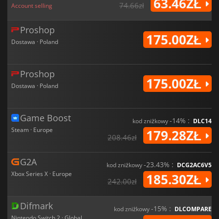
63.46ZŁ
74.66zł
Account selling
Proshop
175.00ZŁ
Dostawa · Poland
Proshop
175.00ZŁ
Dostawa · Poland
Game Boost
-14% :
kod zniżkowy
DLC14
Steam · Europe
179.28ZŁ
208.46zł
G2A
-23.43% :
kod zniżkowy
DCG2AC6V5
Xbox Series X · Europe
185.30ZŁ
242.00zł
Difmark
-15% :
kod zniżkowy
DLCOMPARE
Nintendo Switch 2 · Global