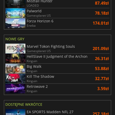
Mistfall Hunter
87.49zł
LOADED
Palworld
78.18zł
Gamesplanet US
Forza Horizon 6
174.01zł
Eneba
NOWE GRY
Marvel Tokon Fighting Souls
201.09zł
Gamesplanet US
HellSlave II Judgment of the Archon
26.31zł
Kinguin
Big Walk
53.88zł
Kinguin
Kill The Shadow
32.77zł
Kinguin
Retrowave 2
3.59zł
Kinguin
DOSTĘPNE WKRÓTCE
EA SPORTS Madden NFL 27
257.18zł