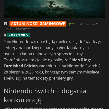
AKTUALNOŚCI GAMINGOWE
Fyra Frost
-
5 cze 2026,
22:21
- 9 komentarze
Data premiery
Fani Nintendo wkrótce będą mieli okazję doświadczyć
jednej z najbardziej uznanych gier fabularnych
ostatnich lat na najnowszym sprzęcie firmy.
FromSoftware oficjalnie ogłosiło, że
Elden Ring:
Tarnished Edition
zadebiutuje na Nintendo Switch 2
28 sierpnia 2026 roku, kończąc tym samym miesiące
spekulacji na temat daty premiery gry.
Nintendo Switch 2 dogania
konkurencję