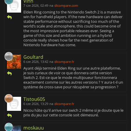
Vinn
7 cze 2026, 02:49
na
dlcompare.com
Elden Ring coming to the Nintendo Switch 2 is a massive
win for handheld players. If the new hardware can deliver
stable performance without sacrificing too much of the
world’s scale and atmosphere, this could become one of
the most impressive portable releases ever. Seeing a
game of this size and ambition running on a hybrid
console really shows how far the next generation of
Nintendo hardware has come.
Goultard
6 cze 2026, 13:42
na
dlcompare.fr
Ayant déjà terminé Elden Ring sur une autre plateforme,
je suis curieux de voir ce que donnera cette version
Switch 2. Est-ce que le mode multijoueur fonctionnera
exactement comme sur les autres versions ? Y aura-t-il un
système de cross-save pour récupérer sa progression ?
Tistou605
6 cze 2026, 13:29
na
dlcompare.fr
Nicou hâte qu'il arrive sur swich 2 même si je doute que le
prix du jeu sur cette console soit démesuré.
moskauu