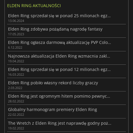
ELDEN RING AKTUALNOŚCI
Elden Ring sprzedał się w ponad 25 milionach egzemplarzy na całym świecie
13.06.2024
Elden Ring zdobywa pożądaną nagrodę fantasy
17.05.2023
Elden Ring ogłasza darmową aktualizację PVP Colosseum
6.12.2022
Najnowsza aktualizacja Elden Ring wzmacnia zaklęcia i kolosalne miecze
19.04.2022
Elden Ring sprzedał się w ponad 12 milionach egzemplarzy
16.03.2022
Elden Ring pobiło własny rekord liczby graczy
2.03.2022
Elden Ring jest ogromnym hitem pomimo pewnych problemów z wydajnością
28.02.2022
Globalny harmonogram premiery Elden Ring
22.02.2022
The Wretch z Elden Ring jest naprawdę godny pożałowania
19.02.2022