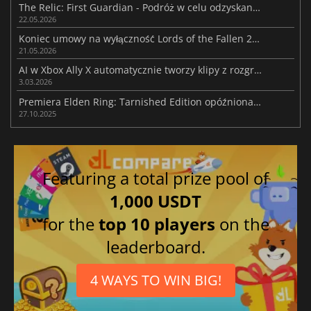
The Relic: First Guardian - Podróż w celu odzyskania Arsiltusa
22.05.2026
Koniec umowy na wyłączność Lords of the Fallen 2 z Epic Games
21.05.2026
AI w Xbox Ally X automatycznie tworzy klipy z rozgrywki i ważnych momentów
3.03.2026
Premiera Elden Ring: Tarnished Edition opóźniona do 2026 r
27.10.2025
Featuring a total prize pool of
1,000 USDT
for the
top 10 players
on the
leaderboard.
4 WAYS TO WIN BIG!