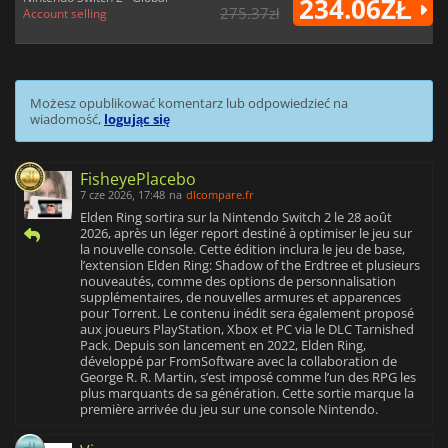
234.06ZŁ
275.37zł
Account selling
Możesz opublikować komentarz lub odpowiedzieć na
wiadomość,
logując się
FisheyePlacebo
7 cze 2026, 17:48
na
dlcompare.fr
Elden Ring sortira sur la Nintendo Switch 2 le 28 août
2026, après un léger report destiné à optimiser le jeu sur
la nouvelle console. Cette édition inclura le jeu de base,
l’extension Elden Ring: Shadow of the Erdtree et plusieurs
nouveautés, comme des options de personnalisation
supplémentaires, de nouvelles armures et apparences
pour Torrent. Le contenu inédit sera également proposé
aux joueurs PlayStation, Xbox et PC via le DLC Tarnished
Pack. Depuis son lancement en 2022, Elden Ring,
développé par FromSoftware avec la collaboration de
George R. R. Martin, s’est imposé comme l’un des RPG les
plus marquants de sa génération. Cette sortie marque la
première arrivée du jeu sur une console Nintendo.