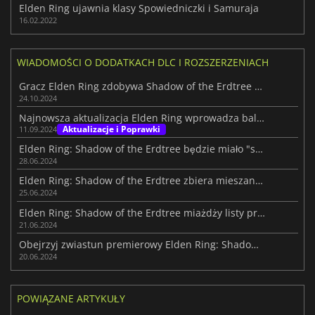
Elden Ring ujawnia klasy Spowiedniczki i Samuraja
16.02.2022
WIADOMOŚCI O DODATKACH DLC I ROZSZERZENIACH
Gracz Elden Ring zdobywa Shadow of the Erdtree z 1 PŻ
24.10.2024
Najnowsza aktualizacja Elden Ring wprowadza balans i osłabia finałowego bossa w Shadow of the Erdtree
Aktualizacje i Poprawki
11.09.2024
Elden Ring: Shadow of the Erdtree będzie miało "skalibrowany" poziom trudności.
28.06.2024
Elden Ring: Shadow of the Erdtree zbiera mieszane recenzje na Steamie
25.06.2024
Elden Ring: Shadow of the Erdtree miażdży listy przebojów na Steamie
21.06.2024
Obejrzyj zwiastun premierowy Elden Ring: Shadow of the Erdtree przed premierą
20.06.2024
POWIĄZANE ARTYKUŁY