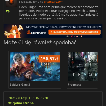
5 cze 2026, 19:40
na
dlcompare.com
Elden Ring é uma obra-prima que merece ser descoberta
por muitos. Poder explorar este jogo no Switch 2, com a
liberdade do modo portátil, é muito atraente. Ainda está
para ver se o desempenho será bom
Może Ci się również spodobać
156.57
zł
137
Baldur's Gate 3
Pragmata
INFORMACJE TECHNICZNE
Oficjalna strona