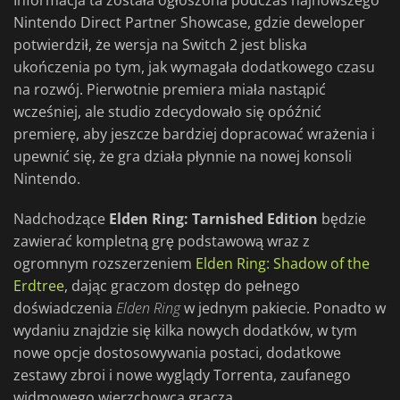
Informacja ta została ogłoszona podczas najnowszego
Nintendo Direct Partner Showcase, gdzie deweloper
potwierdził, że wersja na Switch 2 jest bliska
ukończenia po tym, jak wymagała dodatkowego czasu
na rozwój. Pierwotnie premiera miała nastąpić
wcześniej, ale studio zdecydowało się opóźnić
premierę, aby jeszcze bardziej dopracować wrażenia i
upewnić się, że gra działa płynnie na nowej konsoli
Nintendo.
Nadchodzące
Elden Ring: Tarnished Edition
będzie
zawierać kompletną grę podstawową wraz z
ogromnym rozszerzeniem
Elden Ring: Shadow of the
Erdtree
, dając graczom dostęp do pełnego
doświadczenia
Elden Ring
w jednym pakiecie. Ponadto w
wydaniu znajdzie się kilka nowych dodatków, w tym
nowe opcje dostosowywania postaci, dodatkowe
zestawy zbroi i nowe wyglądy Torrenta, zaufanego
widmowego wierzchowca gracza.