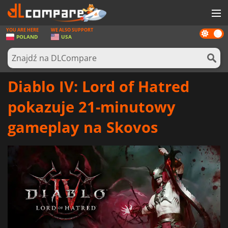
YOU ARE HERE
WE ALSO SUPPORT
Dark
GRY
POLAND
USA
mode
KARTY DO GIER
OPROGRAMOWANIE
Diablo IV: Lord of Hatred
REWARDS
pokazuje 21-minutowy
SPRZĘT KOMPUTEROWY
gameplay na Skovos
AKTUALNOŚCI
ZALOGUJ SIĘ LUB ZAREJESTRUJ