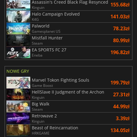
Assassin's Creed Black Flag Resynced
155.68zł
Kinguin
Halo Campaign Evolved
141.03zł
K4G
Palworld
78.23zł
Gamesplanet US
Mistfall Hunter
80.99zł
Steam
EA SPORTS FC 27
196.82zł
Eneba
NOWE GRY
Marvel Tokon Fighting Souls
199.79zł
Game Boost
HellSlave II Judgment of the Archon
27.31zł
Kinguin
Big Walk
44.99zł
Steam
Retrowave 2
3.39zł
Kinguin
Beast of Reincarnation
134.05zł
HRKGAME