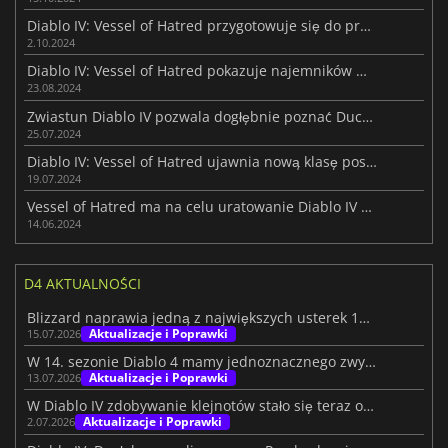
Diablo IV: Vessel of Hatred przygotowuje się do premiery z niesamowitym zwiastunem
2.10.2024
Diablo IV: Vessel of Hatred pokazuje najemników w akcji
23.08.2024
Zwiastun Diablo IV pozwala dogłębnie poznać Duchowych Strażników Spiritborn
25.07.2024
Diablo IV: Vessel of Hatred ujawnia nową klasę postaci
19.07.2024
Vessel of Hatred ma na celu uratowanie Diablo IV przed nim samym
14.06.2024
D4 AKTUALNOŚCI
Blizzard naprawia jedną z największych usterek 14. sezonu w grze Diablo 4
Aktualizacje i Poprawki
15.07.2026
W 14. sezonie Diablo 4 mamy jednoznacznego zwycięzcę – jest nim łotrzyk
Aktualizacje i Poprawki
13.07.2026
W Diablo IV zdobywanie klejnotów stało się teraz o wiele mniej uciążliwe
Aktualizacje i Poprawki
2.07.2026