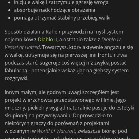
inicjuje walkę i zatrzymuje agresję wroga
absorbuje nadchodzące obrażenia
pomaga utrzymać stabilny przebieg walki
Sposób działania Raheir przywodzi na myśl system
najemników z
Diablo II
, a ostatnio także z
Diablo IV:
Vessel of Hatred
. Towarzysz, który aktywnie angażuje się
w walkę, utrzymuje się na pierwszej linii frontu i trwa
podczas starć, sugeruje coś więcej niż zwykłą postać
fabularną - potencjalnie wskazując na głębszy system
rozgrywki.
Innym małym, ale godnym uwagi szczegółem jest
projekt wierzchowca przedstawionego w filmie. Jego
mroczny, piekielny wygląd naturalnie pasuje do estetyki
skupionej na przywoływaniu. Doprowadziło to
niektórych graczy do porównań z projektami
widzianymi w
World of Warcraft
, zwłaszcza biorąc pod
uwagę historię Blizzarda dotyczącą nagród w różnych