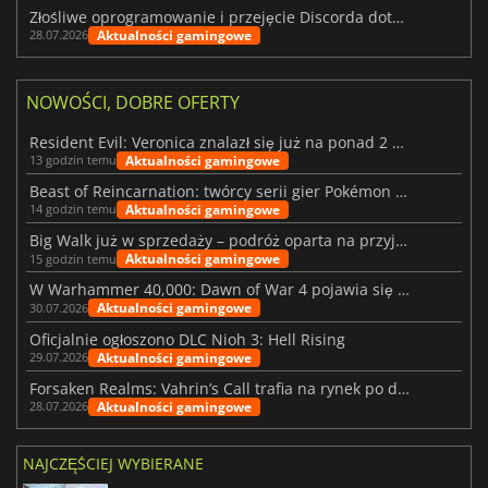
Złośliwe oprogramowanie i przejęcie Discorda dotknęły Meccha Chameleon
Aktualności gamingowe
28.07.2026
NOWOŚCI, DOBRE OFERTY
Resident Evil: Veronica znalazł się już na ponad 2 milionach list życzeń
Aktualności gamingowe
13 godzin temu
Beast of Reincarnation: twórcy serii gier Pokémon wkraczają na nową ścieżkę
Aktualności gamingowe
14 godzin temu
Big Walk już w sprzedaży – podróż oparta na przyjaźni
Aktualności gamingowe
15 godzin temu
W Warhammer 40,000: Dawn of War 4 pojawia się frakcja Nekronów
Aktualności gamingowe
30.07.2026
Oficjalnie ogłoszono DLC Nioh 3: Hell Rising
Aktualności gamingowe
29.07.2026
Forsaken Realms: Vahrin’s Call trafia na rynek po dziesięciu latach prac
Aktualności gamingowe
28.07.2026
NAJCZĘŚCIEJ WYBIERANE