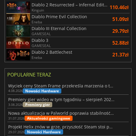
Diablo 2 Resurrected – Infernal Edition
110.46zł
Kinguin
Diablo Prime Evil Collection
51.09zł
Eneba
Diablo III Eternal Collection
29.79zł
GAMESEAL
Diablo 3
52.88zł
GAMESEAL
Diablo 2 Battlechest
21.37zł
Eneba
POPULARNE TERAZ
Wyciek ceny Steam Frame przekreśla marzenia o tanim zestawie VR
Nowości Hardware
4.08.2026
Premiery gier wideo w tym tygodniu – sierpień 2026 r. (32. tydzień)
Premiery gier
3.08.2026
Nowa aktualizacja w Palworld poprawia stabilność Sunreach i walk z bossami
Aktualności gamingowe
31.07.2026
Projekt Helix znów w grze, przyszłość Steam stoi pod znakiem zapytania
Nowości Hardware
29.07.2026