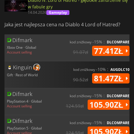
Diablo IV: Lord of Hatred - głębokie zanurzenie się
w fabule gry
14.04.2026
Gameplay
Jaka jest najlepsza cena na Diablo 4 Lord of Hatred?
Difmark
-15% :
kod zniżkowy
DLCOMPARE
Xbox One · Global
77.41ZŁ
91.07zł
Account selling
Kinguin
-10% :
kod zniżkowy
AUGDLC10
Gift · Rest of World
81.47ZŁ
90.52zł
Difmark
-15% :
kod zniżkowy
DLCOMPARE
PlayStation 4 · Global
105.90ZŁ
124.59zł
Account selling
Difmark
-15% :
kod zniżkowy
DLCOMPARE
PlayStation 5 · Global
105.90ZŁ
124.59zł
Account selling