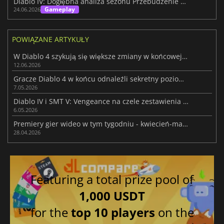
Diablo IV: Dogłębna analiza sezonu Przebudzenie Śmierci
Gameplay
24.06.2026
POWIĄZANE ARTYKUŁY
W Diablo 4 szykują się większe zmiany w końcowej fazie rozgrywki
12.06.2026
Gracze Diablo 4 w końcu odnaleźli sekretny poziom z krowami
7.05.2026
Diablo IV i SMT V: Vengeance na czele zestawienia Humble Choice na maj 2026
6.05.2026
Premiery gier wideo w tym tygodniu - kwiecień-maj 2026 (tydzień 18)
28.04.2026
Featuring a total prize pool of
1,000 USDT
for the
top 10 players
on the