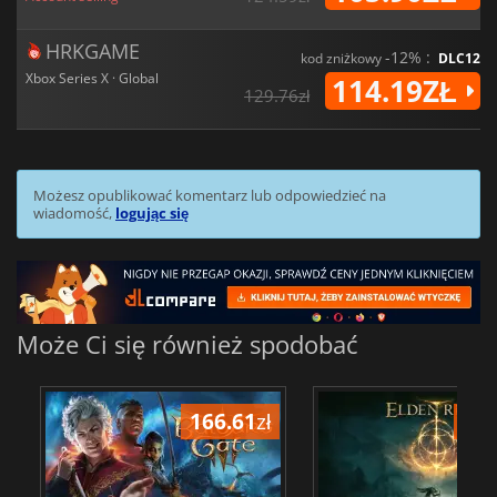
HRKGAME
-12% :
kod zniżkowy
DLC12
Xbox Series X · Global
114.19ZŁ
129.76zł
Możesz opublikować komentarz lub odpowiedzieć na
wiadomość,
logując się
Może Ci się również spodobać
166.61
zł
175