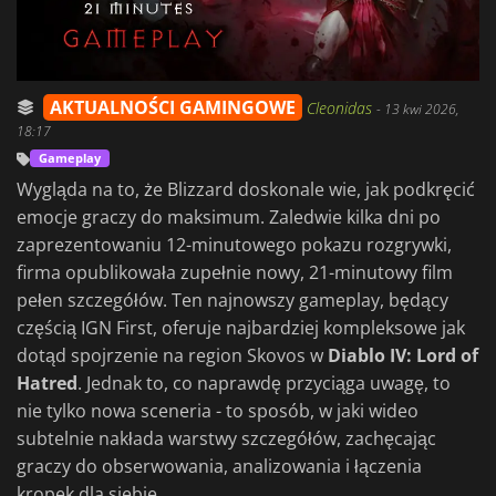
AKTUALNOŚCI GAMINGOWE
Cleonidas
-
13 kwi 2026,
18:17
Gameplay
Wygląda na to, że Blizzard doskonale wie, jak podkręcić
emocje graczy do maksimum. Zaledwie kilka dni po
zaprezentowaniu 12-minutowego pokazu rozgrywki,
firma opublikowała zupełnie nowy, 21-minutowy film
pełen szczegółów. Ten najnowszy gameplay, będący
częścią IGN First, oferuje najbardziej kompleksowe jak
dotąd spojrzenie na region Skovos w
Diablo IV: Lord of
Hatred
. Jednak to, co naprawdę przyciąga uwagę, to
nie tylko nowa sceneria - to sposób, w jaki wideo
subtelnie nakłada warstwy szczegółów, zachęcając
graczy do obserwowania, analizowania i łączenia
kropek dla siebie.