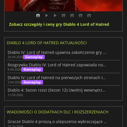
Zobacz szczegóły i ceny gry Diablo 4 Lord of Hatred
DIABLO 4 LORD OF HATRED AKTUALNOŚCI
Diablo IV: Lord of Hatred ujawnia zakończenie gry w nowym filmie IGN First
Gameplay
20.04.2026
Rozgrywka Diablo IV: Lord of Hatred zapowiada nową, odważną przyszłą serię
Gameplay
8.04.2026
Diablo IV: Lord of Hatred na pierwszych stronach IGN z ekskluzywną cutsceną
Gameplay
3.04.2026
Diablo 4: Sezon rzezi (Sezon 12) Uwolnij wewnętrznego rzeźnika
11.03.2026
WIADOMOŚCI O DODATKACH DLC I ROZSZERZENIACH
Gracze Diablo 4 proszą o ulepszenia wykraczające poza Vessel of Hatred
15.10.2024