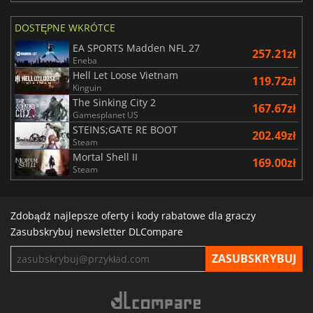
DOSTĘPNE WKRÓTCE
EA SPORTS Madden NFL 27
257.21zł
Eneba
Hell Let Loose Vietnam
119.72zł
Kinguin
The Sinking City 2
167.67zł
Gamesplanet US
STEINS;GATE RE BOOT
202.49zł
Steam
Mortal Shell II
169.00zł
Steam
Zdobądź najlepsze oferty i kody rabatowe dla graczy
Zasubskrybuj newsletter DLCompare