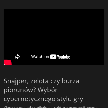
Snajper, zelota czy burza
piorunów? Wybór
cybernetycznego stylu gry
Klasa ta posiada unikalną strukturę progresji zwaną