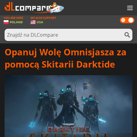
YOU ARE HERE
WE ALSO SUPPORT
Dark
GRY
POLAND
USA
mode
KARTY DO GIER
OPROGRAMOWANIE
Opanuj Wolę Omnisjasza za
REWARDS
pomocą Skitarii Darktide
SPRZĘT KOMPUTEROWY
AKTUALNOŚCI
ZALOGUJ SIĘ LUB ZAREJESTRUJ