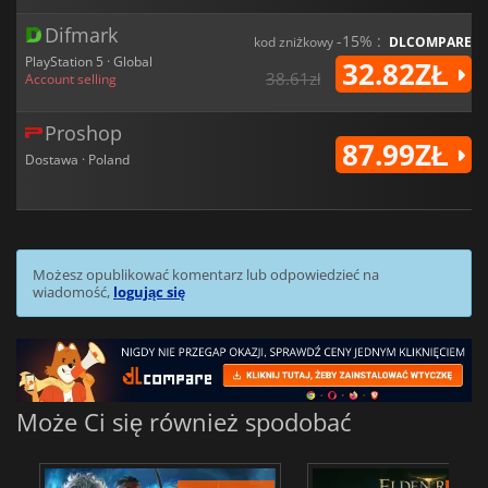
Difmark
-15% :
kod zniżkowy
DLCOMPARE
PlayStation 5 · Global
32.82ZŁ
38.61zł
Account selling
Proshop
87.99ZŁ
Dostawa · Poland
Możesz opublikować komentarz lub odpowiedzieć na
wiadomość,
logując się
Może Ci się również spodobać