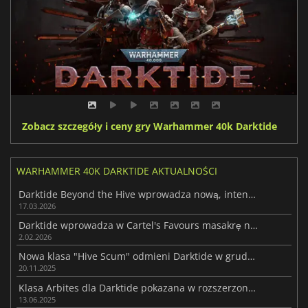
Zobacz szczegóły i ceny gry Warhammer 40k Darktide
WARHAMMER 40K DARKTIDE AKTUALNOŚCI
Darktide Beyond the Hive wprowadza nową, intensywną akcję survivalową
17.03.2026
Darktide wprowadza w Cartel's Favours masakrę napędzaną chemikaliami
2.02.2026
Nowa klasa "Hive Scum" odmieni Darktide w grudniu
20.11.2025
Klasa Arbites dla Darktide pokazana w rozszerzonym wideo z rozgrywki
13.06.2025