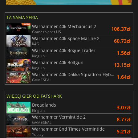
TA SAMA SERIA
Warhammer 40k Mechanicus 2
106.37zł
Gamesplanet US
Warhammer 40k Space Marine 2
60.73zł
K4G
Warhammer 40k Rogue Trader
1.56zł
Kinguin
Warhammer 40k Boltgun
13.15zł
Kinguin
Warhammer 40k Dakka Squadron Flyboyz Edition
1.64zł
GAMESEAL
WIĘCEJ GIER OD FATSHARK
Dreadlands
3.07zł
Kinguin
Warhammer Vermintide 2
8.77zł
GAMESEAL
Warhammer End Times Vermintide
5.21zł
Yuplay