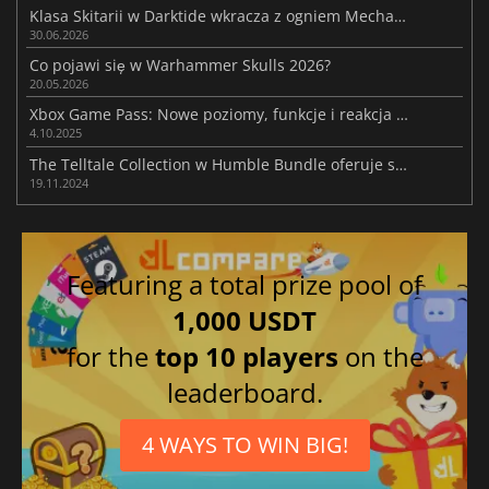
Klasa Skitarii w Darktide wkracza z ogniem Mechanicus
30.06.2026
Co pojawi się w Warhammer Skulls 2026?
20.05.2026
Xbox Game Pass: Nowe poziomy, funkcje i reakcja społeczności
4.10.2025
The Telltale Collection w Humble Bundle oferuje sześć popularnych gier w znacznie obniżonej cenie
19.11.2024
Featuring a total prize pool of
1,000 USDT
for the
top 10 players
on the
leaderboard.
4 WAYS TO WIN BIG!