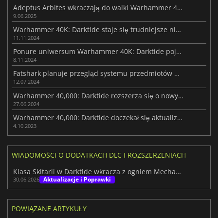
Adeptus Arbites wkraczają do walki Warhammer 40K: Darktide
9.06.2025
Warhammer 40K: Darktide staje się trudniejsze niż kiedykolwiek wcześniej
11.11.2024
Ponure uniwersum Warhammer 40K: Darktide pojawi się na PS5 w przyszłym miesiącu
8.11.2024
Fatshark planuje przegląd systemu przedmiotów Darktide
12.07.2024
Warhammer 40,000: Darktide rozszerza się o nowy darmowy dodatek
27.06.2024
Warhammer 40,000: Darktide doczekał się aktualizacji, której potrzebował
4.10.2023
WIADOMOŚCI O DODATKACH DLC I ROZSZERZENIACH
Klasa Skitarii w Darktide wkracza z ogniem Mechanicus
Aktualizacje i Poprawki
30.06.2026
POWIĄZANE ARTYKUŁY