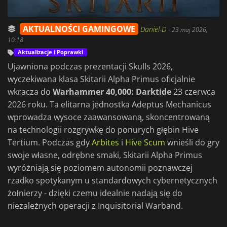
AKTUALNOŚCI GAMINGOWE
Daniel-D
-
23 maj 2026,
10:18
Aktualizacje i Poprawki
Ujawniona podczas prezentacji Skulls 2026,
wyczekiwana klasa Skitarii Alpha Primus oficjalnie
wkracza do
Warhammer 40,000: Darktide
23 czerwca
2026 roku. Ta elitarna jednostka Adeptus Mechanicus
wprowadza wysoce zaawansowaną, skoncentrowaną
na technologii rozgrywkę do ponurych głębin Hive
Tertium. Podczas gdy
Arbites
i
Hive Scum
wnieśli do gry
swoje własne, odrębne smaki, Skitarii Alpha Primus
wyróżniają się poziomem autonomii poznawczej
rzadko spotykanym u standardowych cybernetycznych
żołnierzy - dzięki czemu idealnie nadają się do
niezależnych operacji z Inquisitorial Warband.