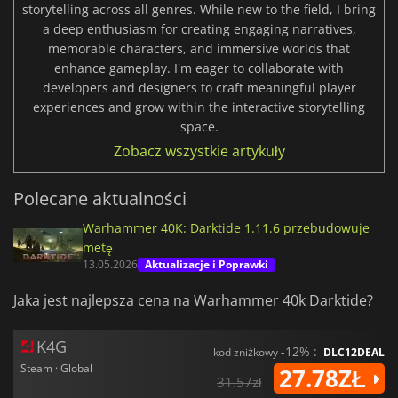
storytelling across all genres. While new to the field, I bring
a deep enthusiasm for creating engaging narratives,
memorable characters, and immersive worlds that
enhance gameplay. I'm eager to collaborate with
developers and designers to craft meaningful player
experiences and grow within the interactive storytelling
space.
Zobacz wszystkie artykuły
Polecane aktualności
Warhammer 40K: Darktide 1.11.6 przebudowuje
metę
13.05.2026
Aktualizacje i Poprawki
Jaka jest najlepsza cena na Warhammer 40k Darktide?
K4G
-12% :
kod zniżkowy
DLC12DEAL
Steam · Global
27.78ZŁ
31.57zł