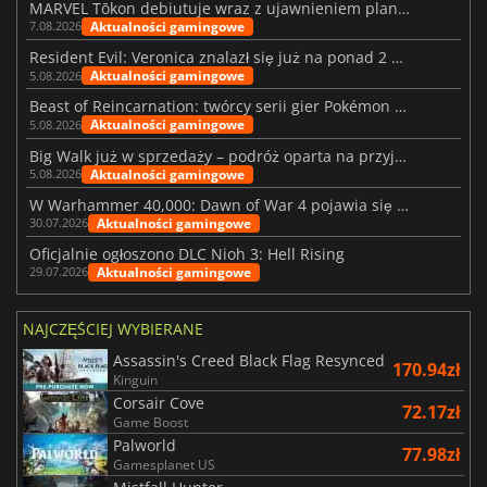
MARVEL Tōkon debiutuje wraz z ujawnieniem planu rozwoju na pierwszy rok
Aktualności gamingowe
7.08.2026
Resident Evil: Veronica znalazł się już na ponad 2 milionach list życzeń
Aktualności gamingowe
5.08.2026
Beast of Reincarnation: twórcy serii gier Pokémon wkraczają na nową ścieżkę
Aktualności gamingowe
5.08.2026
Big Walk już w sprzedaży – podróż oparta na przyjaźni
Aktualności gamingowe
5.08.2026
W Warhammer 40,000: Dawn of War 4 pojawia się frakcja Nekronów
Aktualności gamingowe
30.07.2026
Oficjalnie ogłoszono DLC Nioh 3: Hell Rising
Aktualności gamingowe
29.07.2026
NAJCZĘŚCIEJ WYBIERANE
Assassin's Creed Black Flag Resynced
170.94zł
Kinguin
Corsair Cove
72.17zł
Game Boost
Palworld
77.98zł
Gamesplanet US