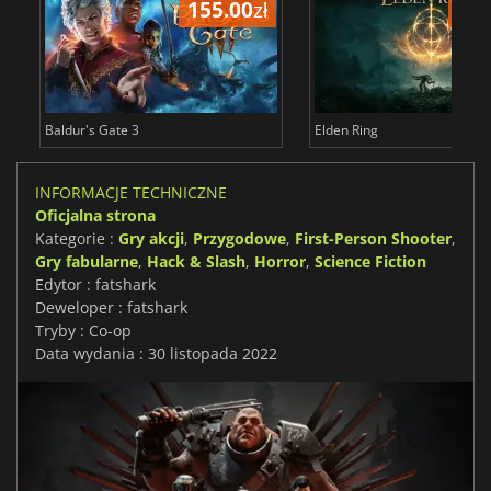
155.00
zł
175
Baldur's Gate 3
Elden Ring
INFORMACJE TECHNICZNE
Oficjalna strona
Kategorie :
Gry akcji
,
Przygodowe
,
First-Person Shooter
,
Gry fabularne
,
Hack & Slash
,
Horror
,
Science Fiction
Edytor : fatshark
Deweloper : fatshark
Tryby : Co-op
Data wydania : 30 listopada 2022