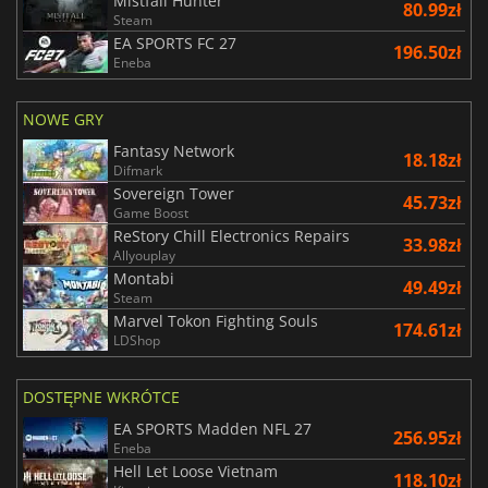
Mistfall Hunter
80.99zł
Steam
EA SPORTS FC 27
196.50zł
Eneba
NOWE GRY
Fantasy Network
18.18zł
Difmark
Sovereign Tower
45.73zł
Game Boost
ReStory Chill Electronics Repairs
33.98zł
Allyouplay
Montabi
49.49zł
Steam
Marvel Tokon Fighting Souls
174.61zł
LDShop
DOSTĘPNE WKRÓTCE
EA SPORTS Madden NFL 27
256.95zł
Eneba
Hell Let Loose Vietnam
118.10zł