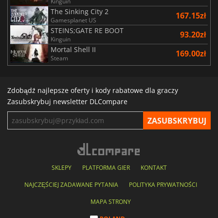
Kinguin
The Sinking City 2
167.15zł
Gamesplanet US
STEINS;GATE RE BOOT
93.20zł
Kinguin
Mortal Shell II
169.00zł
Steam
Zdobądź najlepsze oferty i kody rabatowe dla graczy
Zasubskrybuj newsletter DLCompare
SKLEPY
PLATFORMA GIER
KONTAKT
NAJCZĘŚCIEJ ZADAWANE PYTANIA
POLITYKA PRYWATNOŚCI
MAPA STRONY