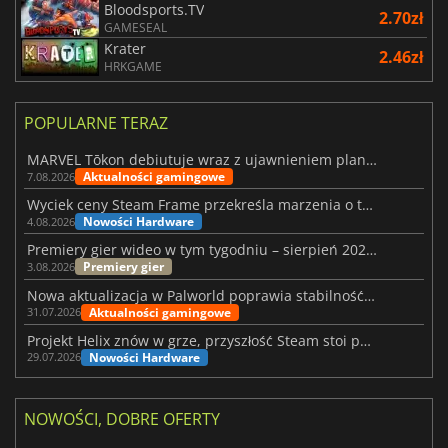
Bloodsports.TV
2.70zł
GAMESEAL
Krater
2.46zł
HRKGAME
POPULARNE TERAZ
MARVEL Tōkon debiutuje wraz z ujawnieniem planu rozwoju na pierwszy rok
Aktualności gamingowe
7.08.2026
Wyciek ceny Steam Frame przekreśla marzenia o tanim zestawie VR
Nowości Hardware
4.08.2026
Premiery gier wideo w tym tygodniu – sierpień 2026 r. (32. tydzień)
Premiery gier
3.08.2026
Nowa aktualizacja w Palworld poprawia stabilność Sunreach i walk z bossami
Aktualności gamingowe
31.07.2026
Projekt Helix znów w grze, przyszłość Steam stoi pod znakiem zapytania
Nowości Hardware
29.07.2026
NOWOŚCI, DOBRE OFERTY