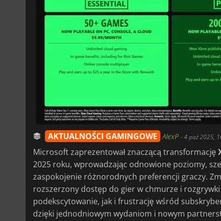
AKTUALNOŚCI GAMINGOWE
AlexP
-
4 paź 2025, 1
Microsoft zaprezentował znaczącą transformację
2025 roku, wprowadzając odnowione poziomy, szers
zaspokojenie różnorodnych preferencji graczy. Z
rozszerzony dostęp do gier w chmurze i rozgrywk
podekscytowanie, jak i frustrację wśród subskrybe
dzięki jednodniowym wydaniom i nowym partnerst