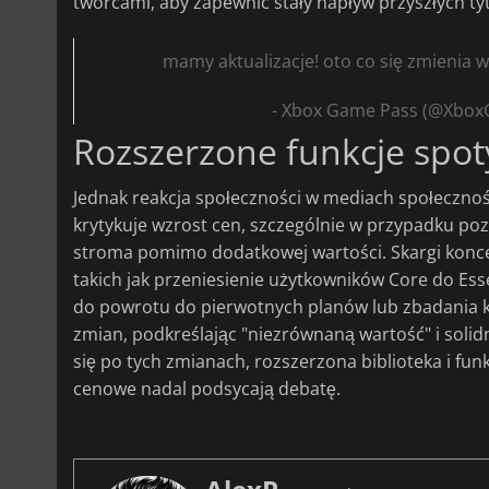
twórcami, aby zapewnić stały napływ przyszłych ty
mamy aktualizacje! oto co się zmienia
- Xbox Game Pass (@Xbo
Rozszerzone funkcje spot
Jednak reakcja społeczności w mediach społeczno
krytykuje wzrost cen, szczególnie w przypadku po
stroma pomimo dodatkowej wartości. Skargi konce
takich jak przeniesienie użytkowników Core do Es
do powrotu do pierwotnych planów lub zbadania ko
zmian, podkreślając "niezrównaną wartość" i soli
się po tych zmianach, rozszerzona biblioteka i fun
cenowe nadal podsycają debatę.