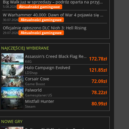
Big Walk już w sprzedaży – podróż oparta na przyjaźni
Aktualności gamingowe
5.08.2026
W Warhammer 40,000: Dawn of War 4 pojawia się frakcja Nekronów
Aktualności gamingowe
30.07.2026
Oficjalnie ogłoszono DLC Nioh 3: Hell Rising
Aktualności gamingowe
29.07.2026
NAJCZĘŚCIEJ WYBIERANE
Assassin's Creed Black Flag Resynced
172.78zł
K4G
Halo Campaign Evolved
121.85zł
LDShop
Corsair Cove
72.09zł
Game Boost
Palworld
78.22zł
Gamesplanet US
Mistfall Hunter
80.99zł
Steam
NOWE GRY