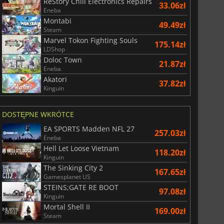
ReStory Chill Electronics Repairs
33.06zł
Eneba
Montabi
49.49zł
Steam
Marvel Tokon Fighting Souls
175.14zł
LDShop
Doloc Town
21.87zł
Eneba
Akatori
37.82zł
Kinguin
DOSTĘPNE WKRÓTCE
EA SPORTS Madden NFL 27
257.03zł
Eneba
Hell Let Loose Vietnam
118.20zł
Kinguin
The Sinking City 2
167.65zł
Gamesplanet US
STEINS;GATE RE BOOT
97.08zł
Kinguin
Mortal Shell II
169.00zł
Steam