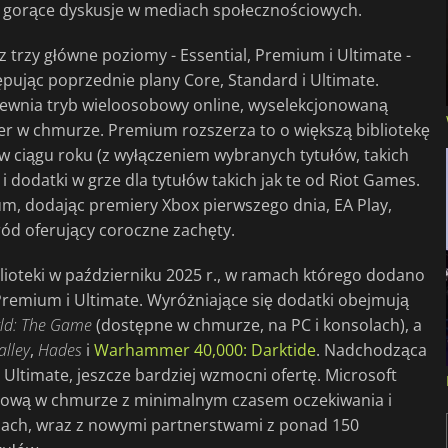
 gorące dyskusje w mediach społecznościowych.
z trzy główne poziomy - Essential, Premium i Ultimate -
ując poprzednie plany Core, Standard i Ultimate.
ewnia tryb wieloosobowy online, wyselekcjonowaną
gier w chmurze. Premium rozszerza to o większą bibliotekę
 w ciągu roku (z wyłączeniem wybranych tytułów, takich
i dodatki w grze dla tytułów takich jak te od Riot Games.
m, dodając premiery Xbox pierwszego dnia, EA Play,
gród oferujący coroczne zachęty.
ioteki w październiku 2025 r., w ramach którego dodano
remium i Ultimate. Wyróżniające się dodatki obejmują
rld: The Game
(dostępne w chmurze, na PC i konsolach), a
alley
,
Hades
i
Warhammer 40,000: Darktide
. Nadchodząca
 Ultimate, jeszcze bardziej wzmocni ofertę. Microsoft
niową w chmurze z minimalnym czasem oczekiwania i
omach, wraz z nowymi partnerstwami z ponad 150