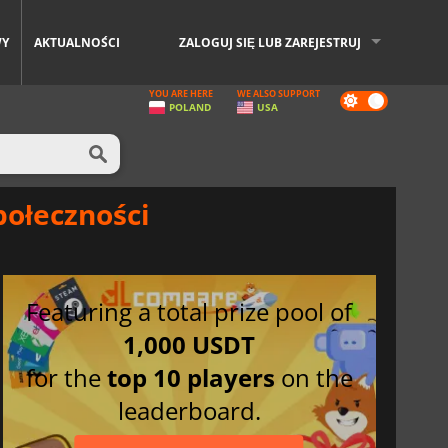
WY
AKTUALNOŚCI
ZALOGUJ SIĘ LUB ZAREJESTRUJ
YOU ARE HERE
WE ALSO SUPPORT
Dark
POLAND
USA
mode
połeczności
Featuring a total prize pool of
1,000 USDT
for the
top 10 players
on the
leaderboard.