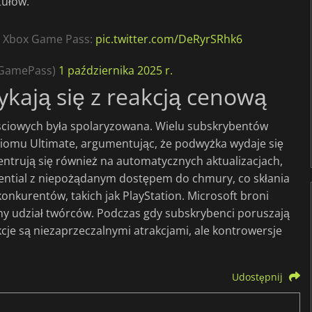
tułów.
 w Xbox Game Pass:
pic.twitter.com/DeRyrSRhk6
xGamePass)
1 października 2025 r.
ykają się z reakcją cenową
ściowych była spolaryzowana. Wielu subskrybentów
ziomu Ultimate, argumentując, że podwyżka wydaje się
ntrują się również na automatycznych aktualizacjach,
sential z niepożądanym dostępem do chmury, co skłania
nkurentów, takich jak PlayStation. Microsoft broni
dny udział twórców. Podczas gdy subskrybenci poruszają
kcje są niezaprzeczalnymi atrakcjami, ale kontrowersje
Udostępnij