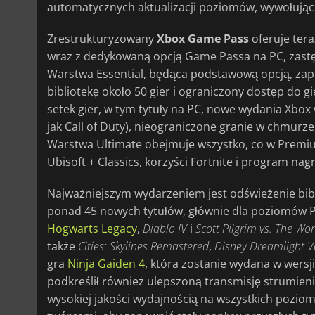
automatycznych aktualizacji poziomów, wywołując
Zrestrukturyzowany
Xbox Game Pass
oferuje tera
wraz z dedykowaną opcją Game Passa na PC, zastęp
Warstwa Essential, będąca podstawową opcją, zap
bibliotekę około 50 gier i ograniczony dostęp do 
setek gier, w tym tytuły na PC, nowe wydania Xbox
jak Call of Duty), nieograniczone granie w chmurze 
Warstwa Ultimate obejmuje wszystko, co w Premiu
Ubisoft + Classics, korzyści Fortnite i program na
Najważniejszym wydarzeniem jest odświeżenie bibl
ponad 45 nowych tytułów, głównie dla poziomów P
Hogwarts Legacy
,
Diablo IV
i
Scott Pilgrim vs. The Wo
także
Cities: Skylines Remastered
,
Disney Dreamlight V
gra
Ninja Gaiden 4
, która zostanie wydana w wersji
podkreślił również ulepszoną transmisję strumie
wysokiej jakości wydajnością na wszystkich pozi