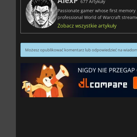
AlexP
677 Artykuły
Passionate gamer whose first memory i
professional World of Warcraft stream
Zobacz wszystkie artykuły
Możesz opublikować komentarz lub odpowiedzieć na wiado