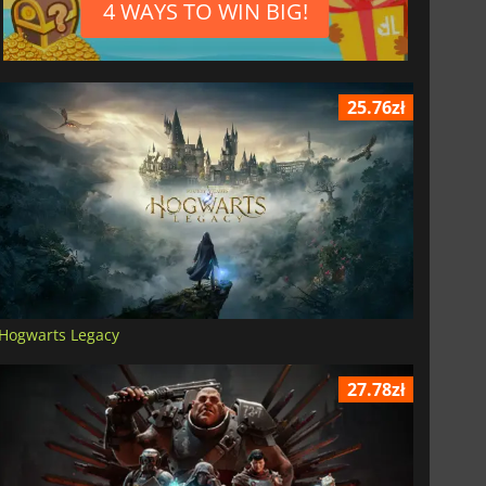
4 WAYS TO WIN BIG!
25.76zł
Hogwarts Legacy
27.78zł