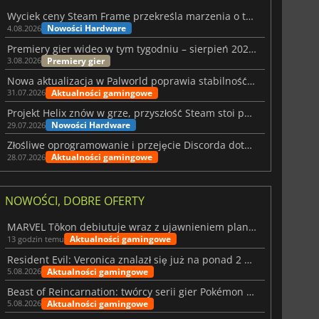
Wyciek ceny Steam Frame przekreśla marzenia o tanim zestawie VR
Nowości Hardware
4.08.2026
Premiery gier wideo w tym tygodniu – sierpień 2026 r. (32. tydzień)
Premiery gier
3.08.2026
Nowa aktualizacja w Palworld poprawia stabilność Sunreach i walk z bossami
Aktualności gamingowe
31.07.2026
Projekt Helix znów w grze, przyszłość Steam stoi pod znakiem zapytania
Nowości Hardware
29.07.2026
Złośliwe oprogramowanie i przejęcie Discorda dotknęły Meccha Chameleon
Aktualności gamingowe
28.07.2026
NOWOŚCI, DOBRE OFERTY
MARVEL Tōkon debiutuje wraz z ujawnieniem planu rozwoju na pierwszy rok
Aktualności gamingowe
13 godzin temu
Resident Evil: Veronica znalazł się już na ponad 2 milionach list życzeń
Aktualności gamingowe
5.08.2026
Beast of Reincarnation: twórcy serii gier Pokémon wkraczają na nową ścieżkę
Aktualności gamingowe
5.08.2026