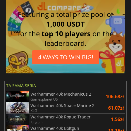
Featuring a total prize pool of
1,000 USDT
for the
top 10 players
on the
leaderboard.
4 WAYS TO WIN BIG!
TA SAMA SERIA
Warhammer 40k Mechanicus 2
106.68zł
Gamesplanet US
Warhammer 40k Space Marine 2
61.07zł
K4G
Warhammer 40k Rogue Trader
1.56zł
Kinguin
Warhammer 40k Boltgun
13.15zł