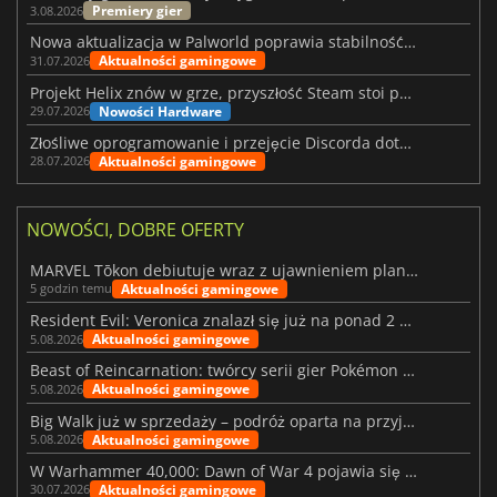
Premiery gier
3.08.2026
Nowa aktualizacja w Palworld poprawia stabilność Sunreach i walk z bossami
Aktualności gamingowe
31.07.2026
Projekt Helix znów w grze, przyszłość Steam stoi pod znakiem zapytania
Nowości Hardware
29.07.2026
Złośliwe oprogramowanie i przejęcie Discorda dotknęły Meccha Chameleon
Aktualności gamingowe
28.07.2026
NOWOŚCI, DOBRE OFERTY
MARVEL Tōkon debiutuje wraz z ujawnieniem planu rozwoju na pierwszy rok
Aktualności gamingowe
5 godzin temu
Resident Evil: Veronica znalazł się już na ponad 2 milionach list życzeń
Aktualności gamingowe
5.08.2026
Beast of Reincarnation: twórcy serii gier Pokémon wkraczają na nową ścieżkę
Aktualności gamingowe
5.08.2026
Big Walk już w sprzedaży – podróż oparta na przyjaźni
Aktualności gamingowe
5.08.2026
W Warhammer 40,000: Dawn of War 4 pojawia się frakcja Nekronów
Aktualności gamingowe
30.07.2026