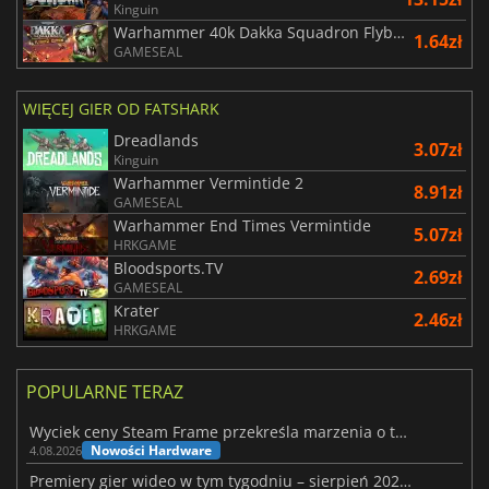
Kinguin
Warhammer 40k Dakka Squadron Flyboyz Edition
1.64zł
GAMESEAL
WIĘCEJ GIER OD FATSHARK
Dreadlands
3.07zł
Kinguin
Warhammer Vermintide 2
8.91zł
GAMESEAL
Warhammer End Times Vermintide
5.07zł
HRKGAME
Bloodsports.TV
2.69zł
GAMESEAL
Krater
2.46zł
HRKGAME
POPULARNE TERAZ
Wyciek ceny Steam Frame przekreśla marzenia o tanim zestawie VR
Nowości Hardware
4.08.2026
Premiery gier wideo w tym tygodniu – sierpień 2026 r. (32. tydzień)