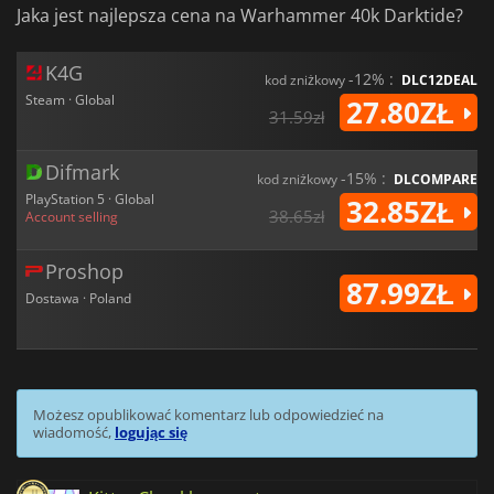
Jaka jest najlepsza cena na Warhammer 40k Darktide?
K4G
-12% :
kod zniżkowy
DLC12DEAL
Steam · Global
27.80ZŁ
31.59zł
Difmark
-15% :
kod zniżkowy
DLCOMPARE
PlayStation 5 · Global
32.85ZŁ
38.65zł
Account selling
Proshop
87.99ZŁ
Dostawa · Poland
Możesz opublikować komentarz lub odpowiedzieć na
wiadomość,
logując się