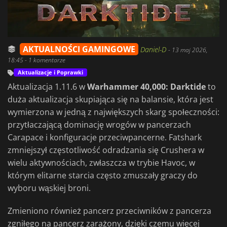
AKTUALNOŚCI GAMINGOWE
Daniel-D
-
13 maj 2026,
18:45
- 1 komentarze
Aktualizacje i Poprawki
Aktualizacja 1.11.6 w
Warhammer 40,000: Darktide
to
duża aktualizacja skupiająca się na balansie, która jest
wymierzona w jedną z największych skarg społeczności:
przytłaczającą dominację wrogów w pancerzach
Carapace i konfiguracje przeciwpancerne. Fatshark
zmniejszył częstotliwość odradzania się Crushera w
wielu aktywnościach, zwłaszcza w trybie Havoc, w
którym elitarne starcia często zmuszały graczy do
wyboru wąskiej broni.
Zmieniono również pancerz przeciwników z pancerza
zgniłego na pancerz zarażony, dzięki czemu więcej