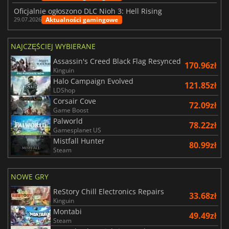
Oficjalnie ogłoszono DLC Nioh 3: Hell Rising
Aktualności gamingowe
29.07.2026
NAJCZĘŚCIEJ WYBIERANE
Assassin's Creed Black Flag Resynced
170.96zł
Kinguin
Halo Campaign Evolved
121.85zł
LDShop
Corsair Cove
72.09zł
Game Boost
Palworld
78.22zł
Gamesplanet US
Mistfall Hunter
80.99zł
Steam
NOWE GRY
ReStory Chill Electronics Repairs
33.68zł
Kinguin
Montabi
49.49zł
Steam