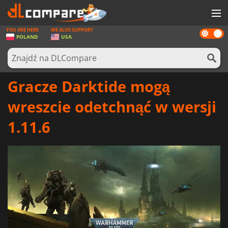
YOU ARE HERE
WE ALSO SUPPORT
Dark
GRY
POLAND
USA
mode
KARTY DO GIER
OPROGRAMOWANIE
Gracze Darktide mogą
REWARDS
wreszcie odetchnąć w wersji
SPRZĘT KOMPUTEROWY
1.11.6
AKTUALNOŚCI
ZALOGUJ SIĘ LUB ZAREJESTRUJ