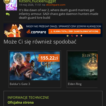
KittenChucklenugget
14 maj 2026, 11:51
na
dlcompare.com
It's like dawn of war 2, where death guard marines get
infantry armour. SAD! chaos gate daemon hunters made
death guard lore build
Może Ci się również spodobać
155.22
zł
175
Baldur's Gate 3
Elden Ring
INFORMACJE TECHNICZNE
Oficjalna strona