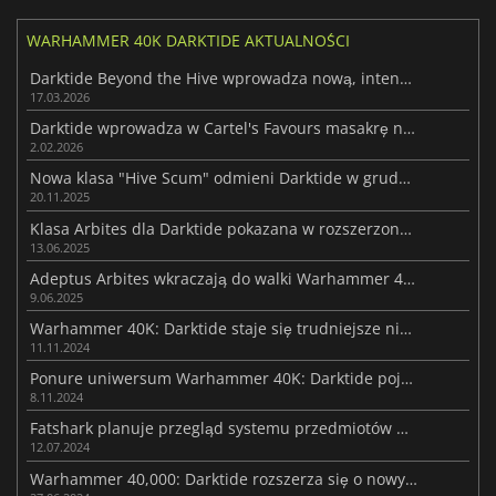
WARHAMMER 40K DARKTIDE AKTUALNOŚCI
Darktide Beyond the Hive wprowadza nową, intensywną akcję survivalową
17.03.2026
Darktide wprowadza w Cartel's Favours masakrę napędzaną chemikaliami
2.02.2026
Nowa klasa "Hive Scum" odmieni Darktide w grudniu
20.11.2025
Klasa Arbites dla Darktide pokazana w rozszerzonym wideo z rozgrywki
13.06.2025
Adeptus Arbites wkraczają do walki Warhammer 40K: Darktide
9.06.2025
Warhammer 40K: Darktide staje się trudniejsze niż kiedykolwiek wcześniej
11.11.2024
Ponure uniwersum Warhammer 40K: Darktide pojawi się na PS5 w przyszłym miesiącu
8.11.2024
Fatshark planuje przegląd systemu przedmiotów Darktide
12.07.2024
Warhammer 40,000: Darktide rozszerza się o nowy darmowy dodatek