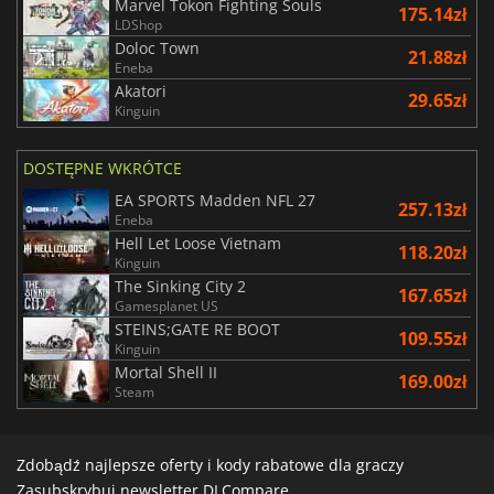
Marvel Tokon Fighting Souls
175.14zł
LDShop
Doloc Town
21.88zł
Eneba
Akatori
29.65zł
Kinguin
DOSTĘPNE WKRÓTCE
EA SPORTS Madden NFL 27
257.13zł
Eneba
Hell Let Loose Vietnam
118.20zł
Kinguin
The Sinking City 2
167.65zł
Gamesplanet US
STEINS;GATE RE BOOT
109.55zł
Kinguin
Mortal Shell II
169.00zł
Steam
Zdobądź najlepsze oferty i kody rabatowe dla graczy
Zasubskrybuj newsletter DLCompare