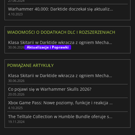
27.06.2024
Warhammer 40,000: Darktide doczekał się aktualizacji, której potrzebował
4.10.2023
WIADOMOŚCI O DODATKACH DLC I ROZSZERZENIACH
Klasa Skitarii w Darktide wkracza z ogniem Mechanicus
Aktualizacje i Poprawki
30.06.2026
POWIĄZANE ARTYKUŁY
Klasa Skitarii w Darktide wkracza z ogniem Mechanicus
30.06.2026
Co pojawi się w Warhammer Skulls 2026?
20.05.2026
Xbox Game Pass: Nowe poziomy, funkcje i reakcja społeczności
4.10.2025
The Telltale Collection w Humble Bundle oferuje sześć popularnych gier w znacznie obniżonej cenie
19.11.2024