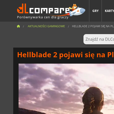
GRY
KARTY
Porównywarka cen dla graczy
AKTUALNOŚCI GAMINGOWE
HELLBLADE 2 POJAWI SIĘ NA P
Hellblade 2 pojawi się na P