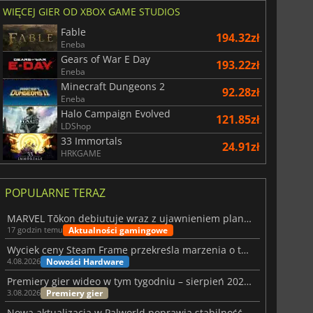
WIĘCEJ GIER OD XBOX GAME STUDIOS
Fable
194.32zł
Eneba
Gears of War E Day
193.22zł
Eneba
Minecraft Dungeons 2
92.28zł
Eneba
Halo Campaign Evolved
121.85zł
LDShop
33 Immortals
24.91zł
HRKGAME
POPULARNE TERAZ
MARVEL Tōkon debiutuje wraz z ujawnieniem planu rozwoju na pierwszy rok
Aktualności gamingowe
17 godzin temu
Wyciek ceny Steam Frame przekreśla marzenia o tanim zestawie VR
Nowości Hardware
4.08.2026
Premiery gier wideo w tym tygodniu – sierpień 2026 r. (32. tydzień)
Premiery gier
3.08.2026
Nowa aktualizacja w Palworld poprawia stabilność Sunreach i walk z bossami