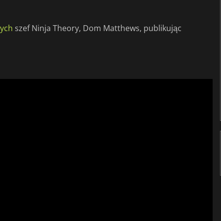
wych
szef Ninja Theory, Dom Matthews, publikując