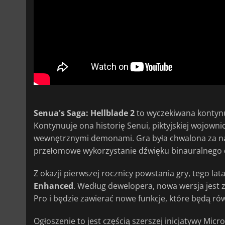
Senua's Saga: Hellblade 2
to wyczekiwana kontyn
Kontynuuje ona historię Senui, piktyjskiej wojowni
wewnętrznymi demonami. Gra była chwalona za na
przełomowe wykorzystanie dźwięku binauralnego 
Z okazji pierwszej rocznicy powstania gry, tego lat
Enhanced
. Według dewelopera, nowa wersja jest 
Pro i będzie zawierać nowe funkcje, które będą rów
Ogłoszenie to jest częścią szerszej inicjatywy Mic