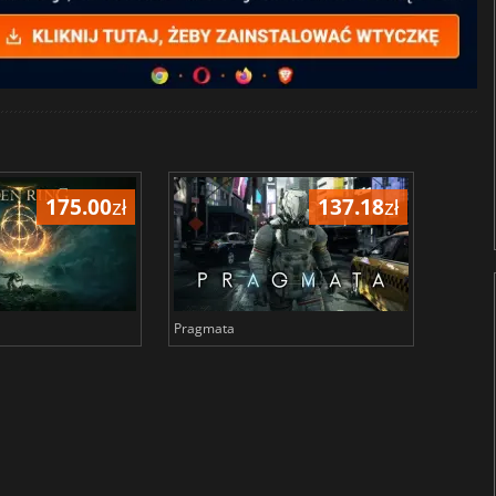
175.00
zł
137.18
zł
Pragmata
Total 