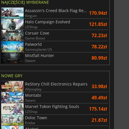
NAJCZĘŚCIEJ WYBIERANE
Assassin's Creed Black Flag Resynced
170.94zł
Kinguin
Halo Campaign Evolved
121.85zł
LDShop
Corsair Cove
72.23zł
Game Boost
Palworld
78.22zł
Gamesplanet US
29.01
zł
66.54
zł
Mistfall Hunter
80.99zł
Steam
NOWE GRY
ReStory Chill Electronics Repairs
War WARHAMMER 3
Lies Of P
33.98zł
Allyouplay
Montabi
49.49zł
Steam
Marvel Tokon Fighting Souls
175.14zł
LDShop
Doloc Town
21.87zł
Eneba
Akatori