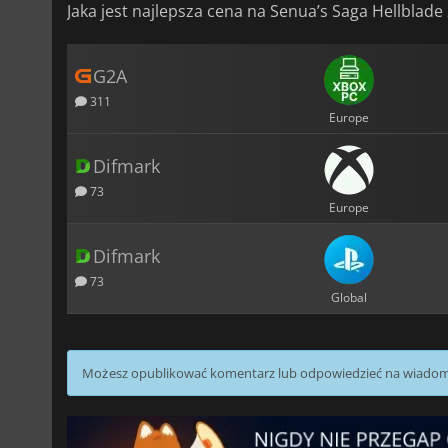
Jaka jest najlepsza cena na Senua’s Saga Hellblade
G2A
311
Europe
Difmark
73
Europe
Difmark
73
Global
Możesz opublikować komentarz lub odpowiedzieć na wiado