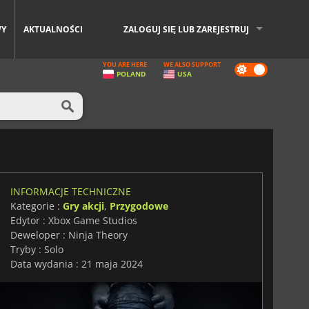
WY
AKTUALNOŚCI
ZALOGUJ SIĘ LUB ZAREJESTRUJ
YOU ARE HERE
WE ALSO SUPPORT
Dark
POLAND
USA
mode
INFORMACJE TECHNICZNE
Kategorie :
Gry akcji
,
Przygodowe
Edytor : Xbox Game Studios
Deweloper : Ninja Theory
Tryby : Solo
Data wydania : 21 maja 2024