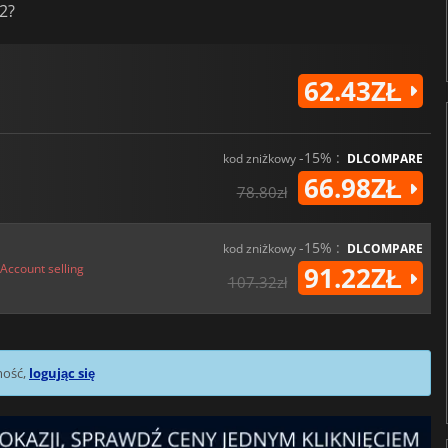
 2?
62.43ZŁ
-15% :
kod zniżkowy
DLCOMPARE
66.98ZŁ
78.80zł
-15% :
kod zniżkowy
DLCOMPARE
Account selling
91.22ZŁ
107.32zł
mość,
logując się