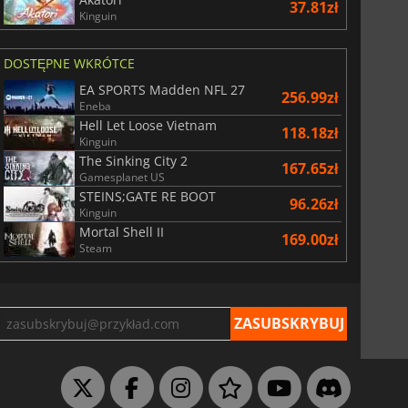
37.81zł
Kinguin
DOSTĘPNE WKRÓTCE
EA SPORTS Madden NFL 27
256.99zł
Eneba
Hell Let Loose Vietnam
118.18zł
Kinguin
The Sinking City 2
167.65zł
Gamesplanet US
STEINS;GATE RE BOOT
96.26zł
Kinguin
Mortal Shell II
169.00zł
Steam