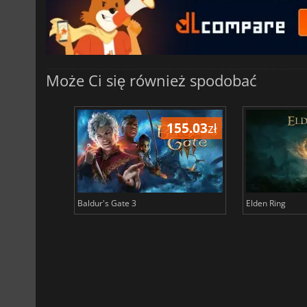
Może Ci się również spodobać
196.39
zł
155.03
zł
Baldur's Gate 3
Elden Ring