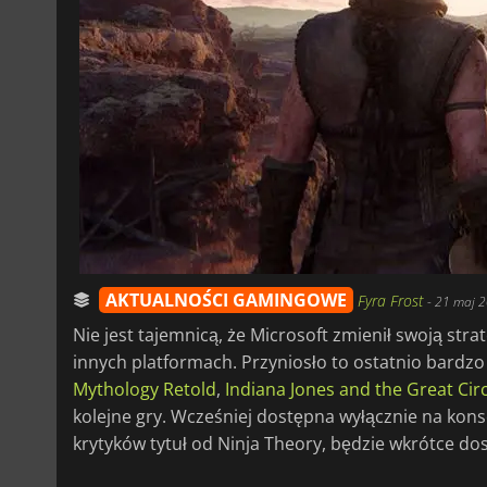
AKTUALNOŚCI GAMINGOWE
Fyra Frost
-
21 maj 2
Nie jest tajemnicą, że Microsoft zmienił swoją st
innych platformach. Przyniosło to ostatnio bardzo
Mythology Retold
,
Indiana Jones and the Great Circ
kolejne gry. Wcześniej dostępna wyłącznie na kons
krytyków tytuł od Ninja Theory, będzie wkrótce dos