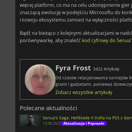
więcej platform, co ma na celu udostępnienie gier 
znaczącą ewolucję w podejściu Microsoftu do konk
rozwoju ekosystemu zamiast na wyłączności platf
Bądź na bieżąco z kolejnymi aktualizacjami w nad
porównywarkę, aby znaleźć
kod cyfrowy do Senua's
Fyra Frost
3422 Artykuły
Od czasów relacjonowania turniejów M
grami i gadżetami, ponieważ dziewczy
Zobacz wszystkie artykuły
Polecane aktualności
Senua's Saga: Hellblade II trafia na PS5 z da
13.08.2025
Aktualizacje i Poprawki