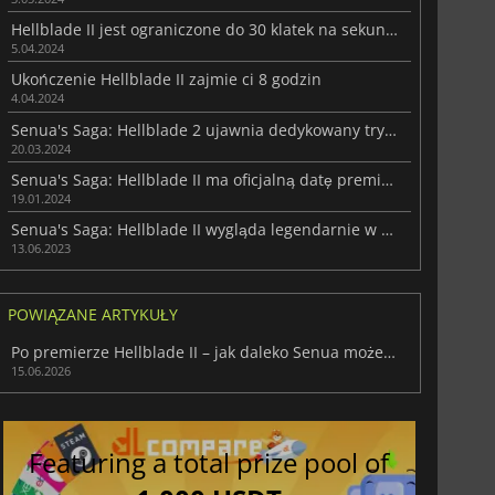
Hellblade II jest ograniczone do 30 klatek na sekundę na konsolach Xbox
5.04.2024
Ukończenie Hellblade II zajmie ci 8 godzin
4.04.2024
Senua's Saga: Hellblade 2 ujawnia dedykowany tryb fotograficzny
20.03.2024
Senua's Saga: Hellblade II ma oficjalną datę premiery
19.01.2024
Senua's Saga: Hellblade II wygląda legendarnie w nowym zwiastunie rozgrywki
13.06.2023
POWIĄZANE ARTYKUŁY
Po premierze Hellblade II – jak daleko Senua może jeszcze zajść?
15.06.2026
Featuring a total prize pool of