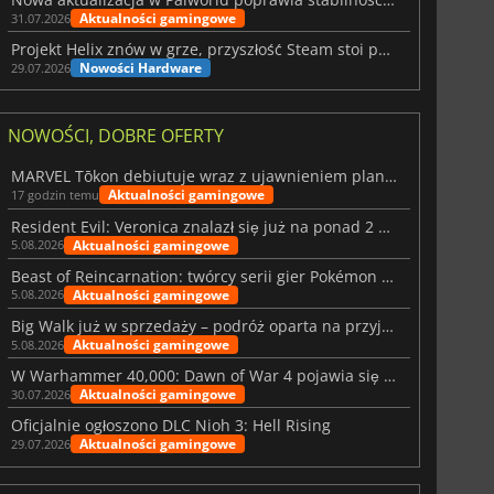
Aktualności gamingowe
31.07.2026
Projekt Helix znów w grze, przyszłość Steam stoi pod znakiem zapytania
Nowości Hardware
29.07.2026
NOWOŚCI, DOBRE OFERTY
MARVEL Tōkon debiutuje wraz z ujawnieniem planu rozwoju na pierwszy rok
Aktualności gamingowe
17 godzin temu
Resident Evil: Veronica znalazł się już na ponad 2 milionach list życzeń
Aktualności gamingowe
5.08.2026
Beast of Reincarnation: twórcy serii gier Pokémon wkraczają na nową ścieżkę
Aktualności gamingowe
5.08.2026
Big Walk już w sprzedaży – podróż oparta na przyjaźni
Aktualności gamingowe
5.08.2026
W Warhammer 40,000: Dawn of War 4 pojawia się frakcja Nekronów
Aktualności gamingowe
30.07.2026
Oficjalnie ogłoszono DLC Nioh 3: Hell Rising
Aktualności gamingowe
29.07.2026