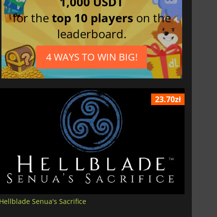
1,000 USDT
for the
top 10 players
on the
leaderboard.
4 WAYS TO WIN BIG!
23.70zł
Hellblade Senua's Sacrifice