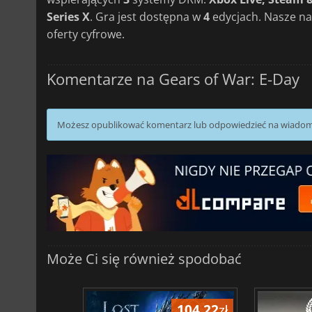
Series X
. Gra jest dostępna w
4
edycjach. Nasze na
oferty cyfrowe.
Komentarze na Gears of War: E-Day
Możesz opublikować komentarz lub odpowiedzieć na wiado
Może Ci się również spodobać
104.22
zł