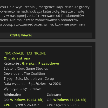
aosu Dnia Wynurzenia (Emergence Day), rzucając graczy
otowanego na nadchodzącą katastrofę. Jeszcze chwilę
m, by w następnej zostać rozerwane od fundamentów
d ziemi. Nie ma jeszcze zahartowanych bohaterów
 próbujący zrozumieć przeciwnika, który nie powinien
Czytaj więcej
usa Feniksa i Dominica Santiago u progu inwazji
ientacja przeważają nad doświadczeniem i wojskową
 pod ogromną presją, opierając się nie na wieloletniej
ce o przetrwanie w obliczu nieznanej i przytłaczającej
INFORMACJE TECHNICZNE
Oficjalna strona
Kategorie :
Gry akcji
,
Przygodowe
owoczesnych technologii gra
Gears of War: E-Day
stawia
Edytor : Xbox Game Studios
ystaniem osłon, jednocześnie jeszcze mocniej akcentując
a. Starcia nie polegają już na utrzymywaniu
Deweloper : The Coalition
błyskawicznym reagowaniu na nagłe i nieprzewidywalne
Tryby : Solo, Multiplayer, Co-op
ze poznanym przeciwnikiem – to nowy koszmar, który
Data wydania : 6 października 2026
cji, gdy otoczenie rozpada się na ich oczach, a
Wymagania systemowe
ajmniejszego ostrzeżenia.
Minimalne
Zalecane
rystyczną dla serii ciężkość i siłę każdego starcia,
OS:
Windows 10 (64-bit)
OS:
Windows 11 (64 bit)
sze przejścia między osłonami, sprintem i walką na
CPU
: Ryzen 5 2600X /
CPU : Ryzen 5 5600 /