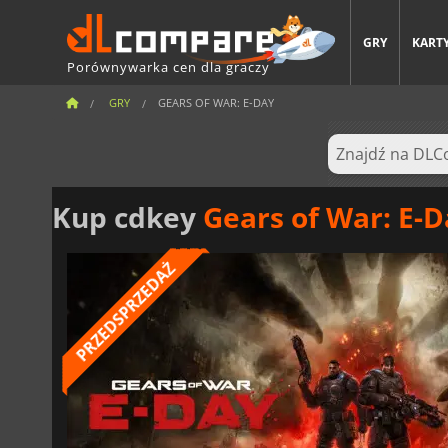
GRY
KARTY
Porównywarka cen dla graczy
GRY
GEARS OF WAR: E-DAY
Kup cdkey
Gears of War: E-