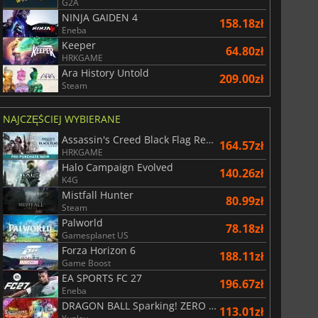
G2A
NINJA GAIDEN 4
158.18zł
Eneba
Keeper
64.80zł
HRKGAME
Ara History Untold
209.00zł
Steam
NAJCZĘŚCIEJ WYBIERANE
Assassin's Creed Black Flag Resynced
164.57zł
HRKGAME
Halo Campaign Evolved
140.26zł
K4G
Mistfall Hunter
80.99zł
Steam
Palworld
78.18zł
Gamesplanet US
Forza Horizon 6
188.11zł
Game Boost
EA SPORTS FC 27
196.67zł
Eneba
DRAGON BALL Sparking! ZERO Super Limit Breaking NEO
113.01zł
156.56
zł
175.00
zł