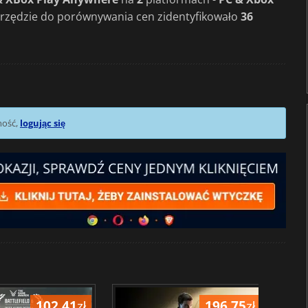
rzędzie do porównywania cen zidentyfikowało
36
mość,
logując się
102.41
zł
196.75
zł