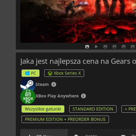
Jaka jest najlepsza cena na Gears 
PC
Xbox Series X
Steam
XBox Play Anywhere
Wszystkie gatunki
STANDARD EDITION
+ PR
PREMIUM EDITION + PREORDER BONUS