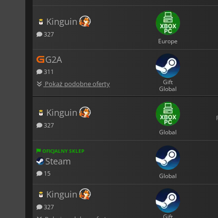
Kinguin
327
Europe
G2A
311
Gift
Pokaż podobne oferty
Global
Kinguin
327
Global
OFICJALNY SKLEP
Steam
15
Global
Kinguin
327
Gift