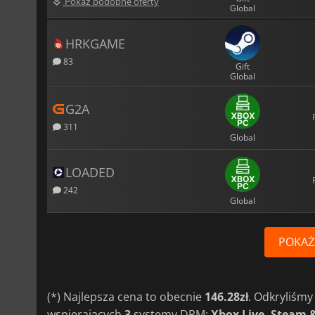
Pokaż podobne oferty
Global
HRKGAME
83
Gift
Global
G2A
311
Global
LOADED
242
Global
POKAŻ
(*) Najlepsza cena to obecnie
146.28zł
. Odkryliśm
wspierających
3
systemy DRM:
Xbox Live, Steam 