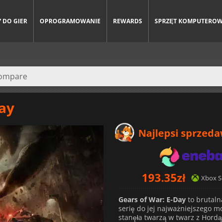
 DO GIER
OPROGRAMOWANIE
REWARDS
SPRZĘT KOMPUTERO
Day
Najlepsi sprzed
193.35
zł
Xbox S
Gears of War: E-Day
to brutaln
serię do jej najważniejszego m
stanęła twarzą w twarz z Hordą