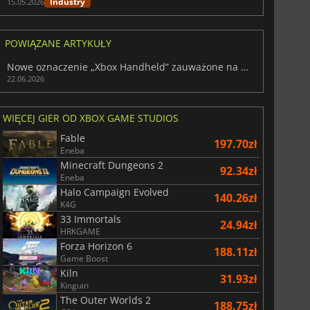
Industry
15.05.2026
POWIĄZANE ARTYKUŁY
Nowe oznaczenie „Xbox Handheld” zauważone na stronach Microsoftu
22.06.2026
WIĘCEJ GIER OD XBOX GAME STUDIOS
Fable
197.70zł
Eneba
Minecraft Dungeons 2
92.34zł
Eneba
Halo Campaign Evolved
140.26zł
K4G
33 Immortals
24.94zł
HRKGAME
Forza Horizon 6
188.11zł
Game Boost
Kiln
31.93zł
Kinguin
The Outer Worlds 2
188.75zł