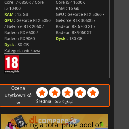
zka została zaprojektowana tak, aby sprawiać wrażenie
Core i7‑6850K / Core
Core i5-11600K
 odzwierciedlając upadek porządku świata wokół Ciebie.
i5‑10400
RAM : 16 GB
RAM
: 12 GB
GPU : GeForce RTX 5060 /
s of War: E-Day
rozwija także rywalizacyjne i
GPU
: GeForce RTX 5050
GeForce RTX 3060ti /
oferując odświeżone tryby wieloosobowe oparte na
/ GeForce RTX 2060 /
Radeon RX 6700 XT /
y drużynowej oraz bardziej dynamicznych warunkach
Radeon RX 6600 /
Radeon RX 9060 XT
Radeon RX 9060
Dysk
: 130 GB
 początku wojny, na którą nikt nie był przygotowany – i
Dysk
: 80 GB
erze stali się fundamentem oporu całej ludzkości.
Kategoria wiekowa
Ocena
użytkownikó
Średnia :
5
/
5
w
(
2
głosy)
Featuring a total prize pool of