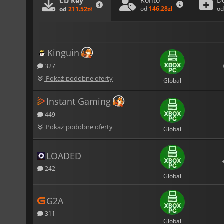
Konto
D
CD Key
od
146.28zł
o
od
211.52zł
Kinguin
327
Pokaż podobne oferty
Global
Instant Gaming
449
Pokaż podobne oferty
Global
LOADED
242
Global
G2A
311
Global