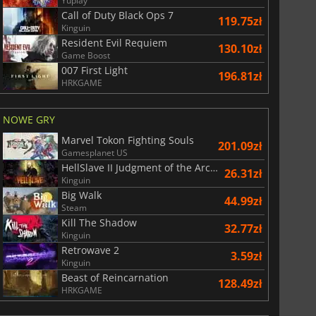
Yuplay
Call of Duty Black Ops 7
119.75zł
Kinguin
Resident Evil Requiem
130.10zł
Game Boost
007 First Light
196.81zł
r's Gate 3
Elden Ring
HRKGAME
NOWE GRY
Marvel Tokon Fighting Souls
201.09zł
Gamesplanet US
HellSlave II Judgment of the Archon
26.31zł
Kinguin
Big Walk
44.99zł
Steam
Kill The Shadow
32.77zł
Kinguin
Retrowave 2
3.59zł
Kinguin
Beast of Reincarnation
128.49zł
HRKGAME