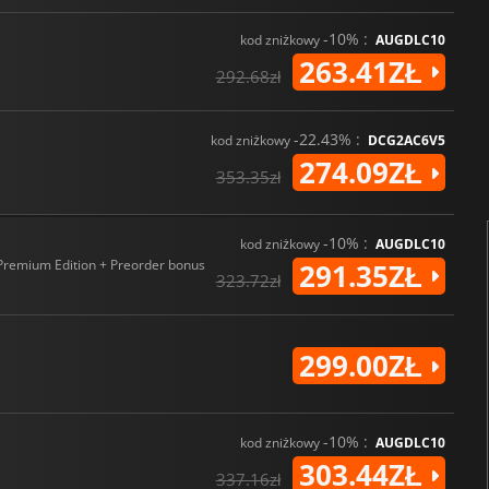
-10% :
kod zniżkowy
AUGDLC10
263.41ZŁ
292.68zł
-22.43% :
kod zniżkowy
DCG2AC6V5
274.09ZŁ
353.35zł
-10% :
kod zniżkowy
AUGDLC10
Premium Edition + Preorder bonus
291.35ZŁ
323.72zł
299.00ZŁ
-10% :
kod zniżkowy
AUGDLC10
303.44ZŁ
337.16zł