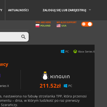
WY
AKTUALNOŚCI
ZALOGUJ SIĘ LUB ZAREJESTRUJ
YOU ARE HERE
WE ALSO SUPPORT
Dark
POLAND
USA
mode
PC
Xbox Series X
awcy
211.52
zł
eries X
PC
a, nastawiona na fabułę strzelanka TPP, która przenosi
omentu – dnia, w którym ludzkość po raz pierwszy
 Szarańczy.