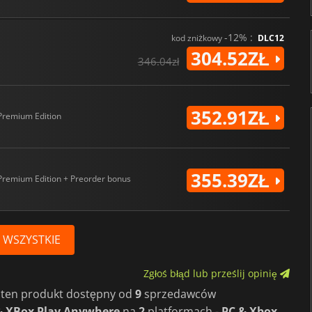
-12% :
kod zniżkowy
DLC12
304.52ZŁ
346.04zł
352.91ZŁ
Premium Edition
355.39ZŁ
Premium Edition + Preorder bonus
 WSZYSTKIE
Zgłoś błąd lub prześlij opinię
y ten produkt dostępny od
9
sprzedawców
& XBox Play Anywhere
na
2
platformach -
PC & Xbox