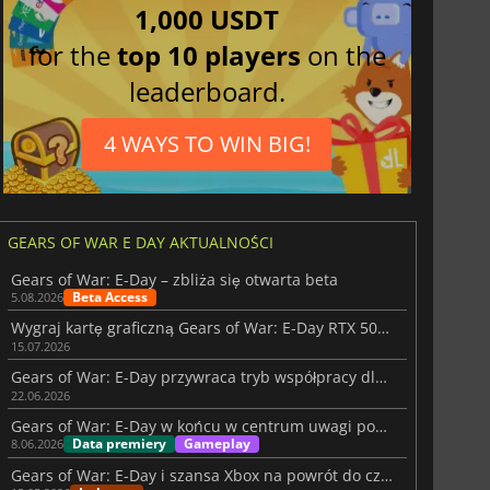
1,000 USDT
for the
top 10 players
on the
leaderboard.
4 WAYS TO WIN BIG!
GEARS OF WAR E DAY AKTUALNOŚCI
Gears of War: E-Day – zbliża się otwarta beta
Beta Access
5.08.2026
Wygraj kartę graficzną Gears of War: E-Day RTX 5080 w nowej akcji NVIDII
15.07.2026
Gears of War: E-Day przywraca tryb współpracy dla czterech graczy
22.06.2026
Gears of War: E-Day w końcu w centrum uwagi podczas Xbox Showcase 2026
Data premiery
Gameplay
8.06.2026
Gears of War: E-Day i szansa Xbox na powrót do czasów świetności