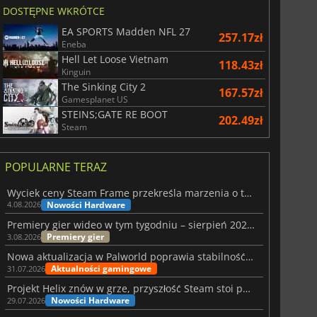
DOSTĘPNE WKRÓTCE
EA SPORTS Madden NFL 27
257.17zł
Eneba
Hell Let Loose Vietnam
118.43zł
Kinguin
The Sinking City 2
167.57zł
Gamesplanet US
STEINS;GATE RE BOOT
202.49zł
Steam
POPULARNE TERAZ
Wyciek ceny Steam Frame przekreśla marzenia o tanim zestawie VR
Nowości Hardware
4.08.2026
Premiery gier wideo w tym tygodniu – sierpień 2026 r. (32. tydzień)
Premiery gier
3.08.2026
Nowa aktualizacja w Palworld poprawia stabilność Sunreach i walk z bossami
Aktualności gamingowe
31.07.2026
Projekt Helix znów w grze, przyszłość Steam stoi pod znakiem zapytania
Nowości Hardware
29.07.2026