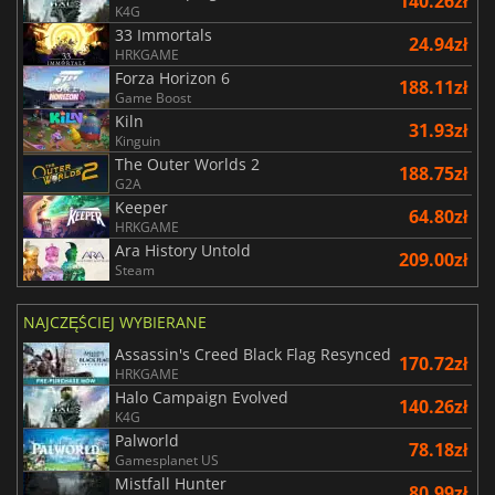
140.26zł
K4G
33 Immortals
24.94zł
HRKGAME
Forza Horizon 6
188.11zł
Game Boost
Kiln
31.93zł
Kinguin
The Outer Worlds 2
188.75zł
G2A
Keeper
64.80zł
HRKGAME
Ara History Untold
209.00zł
Steam
NAJCZĘŚCIEJ WYBIERANE
Assassin's Creed Black Flag Resynced
170.72zł
HRKGAME
Halo Campaign Evolved
140.26zł
K4G
Palworld
78.18zł
Gamesplanet US
Mistfall Hunter
80.99zł