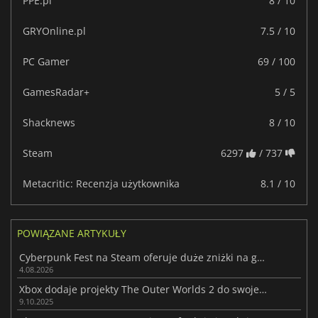
PPE.pl
8 / 10
GRYOnline.pl
7.5 / 10
PC Gamer
69 / 100
GamesRadar+
5 / 5
Shacknews
8 / 10
Steam
6297
/ 737
Metacritic: Recenzja użytkownika
8.1 / 10
POWIĄZANE ARTYKUŁY
Cyberpunk Fest na Steam oferuje duże zniżki na gry futurystyczne
4.08.2026
Xbox dodaje projekty The Outer Worlds 2 do swojej oferty Xbox Design Lab
9.10.2025