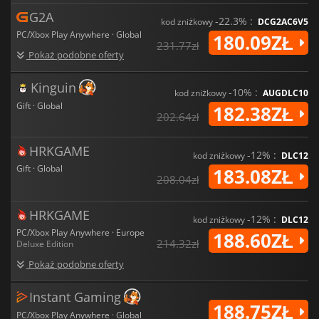
G2A
-22.3% :
kod zniżkowy
DCG2AC6V5
PC/Xbox Play Anywhere · Global
180.09ZŁ
231.77zł
Pokaż podobne oferty
Kinguin
-10% :
kod zniżkowy
AUGDLC10
Gift · Global
182.38ZŁ
202.64zł
HRKGAME
-12% :
kod zniżkowy
DLC12
Gift · Global
183.08ZŁ
208.04zł
HRKGAME
-12% :
kod zniżkowy
DLC12
PC/Xbox Play Anywhere · Europe
188.60ZŁ
214.32zł
Deluxe Edition
Pokaż podobne oferty
Instant Gaming
188.75ZŁ
PC/Xbox Play Anywhere · Global