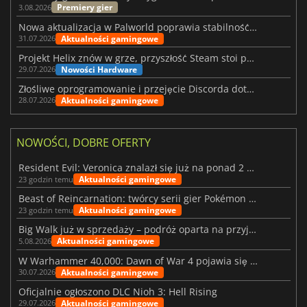
Premiery gier
3.08.2026
Nowa aktualizacja w Palworld poprawia stabilność Sunreach i walk z bossami
Aktualności gamingowe
31.07.2026
Projekt Helix znów w grze, przyszłość Steam stoi pod znakiem zapytania
Nowości Hardware
29.07.2026
Złośliwe oprogramowanie i przejęcie Discorda dotknęły Meccha Chameleon
Aktualności gamingowe
28.07.2026
NOWOŚCI, DOBRE OFERTY
Resident Evil: Veronica znalazł się już na ponad 2 milionach list życzeń
Aktualności gamingowe
23 godzin temu
Beast of Reincarnation: twórcy serii gier Pokémon wkraczają na nową ścieżkę
Aktualności gamingowe
23 godzin temu
Big Walk już w sprzedaży – podróż oparta na przyjaźni
Aktualności gamingowe
5.08.2026
W Warhammer 40,000: Dawn of War 4 pojawia się frakcja Nekronów
Aktualności gamingowe
30.07.2026
Oficjalnie ogłoszono DLC Nioh 3: Hell Rising
Aktualności gamingowe
29.07.2026