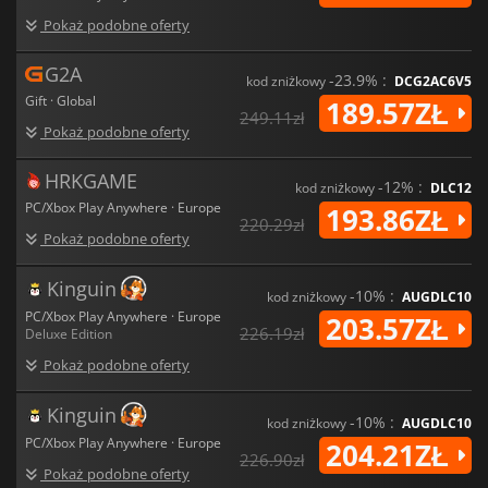
Pokaż podobne oferty
G2A
-23.9% :
kod zniżkowy
DCG2AC6V5
Gift · Global
189.57ZŁ
249.11zł
Pokaż podobne oferty
HRKGAME
-12% :
kod zniżkowy
DLC12
PC/Xbox Play Anywhere · Europe
193.86ZŁ
220.29zł
Pokaż podobne oferty
Kinguin
-10% :
kod zniżkowy
AUGDLC10
PC/Xbox Play Anywhere · Europe
203.57ZŁ
226.19zł
Deluxe Edition
Pokaż podobne oferty
Kinguin
-10% :
kod zniżkowy
AUGDLC10
PC/Xbox Play Anywhere · Europe
204.21ZŁ
226.90zł
Pokaż podobne oferty