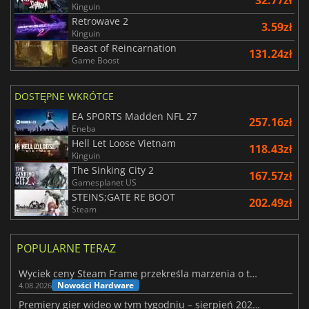
32.77zł
Kinguin
Retrowave 2
3.59zł
Kinguin
Beast of Reincarnation
131.24zł
Game Boost
DOSTĘPNE WKRÓTCE
EA SPORTS Madden NFL 27
257.16zł
Eneba
Hell Let Loose Vietnam
118.43zł
Kinguin
The Sinking City 2
167.57zł
Gamesplanet US
STEINS;GATE RE BOOT
202.49zł
Steam
POPULARNE TERAZ
Wyciek ceny Steam Frame przekreśla marzenia o tanim zestawie VR
Nowości Hardware
4.08.2026
Premiery gier wideo w tym tygodniu – sierpień 2026 r. (32. tydzień)