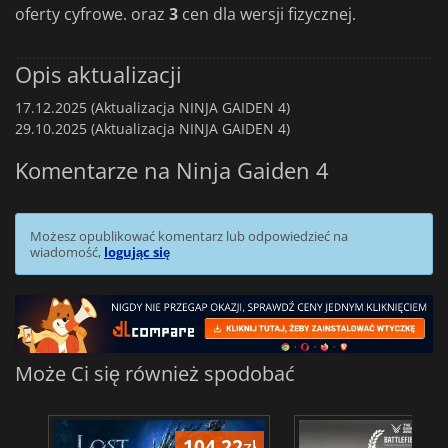
oferty cyfrowe. oraz
3
cen dla wersji fizycznej.
Opis aktualizacji
17.12.2025 (Aktualizacja NINJA GAIDEN 4)
29.10.2025 (Aktualizacja NINJA GAIDEN 4)
Komentarze na Ninja Gaiden 4
Możesz opublikować komentarz lub odpowiedzieć na
wiadomość,
logując się
Może Ci się również spodobać
104.22
zł
1