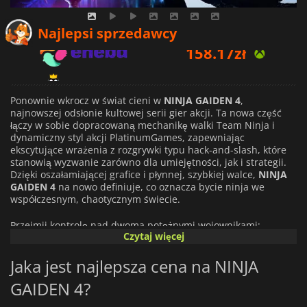
158.17
zł
Najlepsi sprzedawcy
182.38
zł
188.75
zł
Ponownie wkrocz w świat cieni w
NINJA GAIDEN 4
,
najnowszej odsłonie kultowej serii gier akcji. Ta nowa część
łączy w sobie dopracowaną mechanikę walki Team Ninja i
dynamiczny styl akcji PlatinumGames, zapewniając
ekscytujące wrażenia z rozgrywki typu hack-and-slash, które
stanowią wyzwanie zarówno dla umiejętności, jak i strategii.
Dzięki oszałamiającej grafice i płynnej, szybkiej walce,
NINJA
GAIDEN 4
na nowo definiuje, co oznacza bycie ninja we
współczesnym, chaotycznym świecie.
Przejmij kontrolę nad dwoma potężnymi wojownikami:
Czytaj więcej
legendarnym Ryu Hayabusą, którego klasyczne techniki
zostały wzbogacone o nowe moce i transformacje broni, oraz
Jaka jest najlepsza cena na NINJA
Yakumo, utalentowanym ninja z klanu Raven, oferującym
świeże spojrzenie i unikalne umiejętności. Opanuj nową
GAIDEN 4?
technikę Bloodbind Ninjutsu, wykonuj niszczycielskie
kombinacje ciosów i wykorzystuj otoczenie, aby pokonać