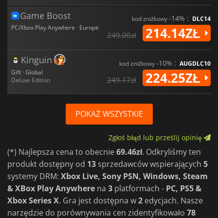
Game Boost
-14% :
kod zniżkowy
DLC14
PC/Xbox Play Anywhere · Europe
214.14ZŁ
249.00zł
Kinguin
-10% :
kod zniżkowy
AUGDLC10
Gift · Global
224.25ZŁ
249.17zł
Deluxe Edition
POKAŻ WSZYSTKIE
Zgłoś błąd lub prześlij opinię
(*) Najlepsza cena to obecnie
69.46zł
. Odkryliśmy ten
produkt dostępny od
13
sprzedawców wspierających
5
systemy DRM:
Xbox Live, Sony PSN, Windows, Steam
& XBox Play Anywhere
na
3
platformach -
PC, PS5 &
Xbox Series X
. Gra jest dostępna w
2
edycjach. Nasze
narzędzie do porównywania cen zidentyfikowało
78