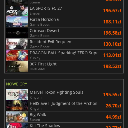
Steam
EA SPORTS FC 27
196.67zł
Eneba
Forza Horizon 6
188.11zł
Game Boost
Crimson Desert
196.58zł
Game Boost
Resident Evil Requiem
130.10zł
Game Boost
DRAGON BALL Sparking! ZERO Super Limit Breaking NEO
113.01zł
Yuplay
007 First Light
198.52zł
HRKGAME
NOWE GRY
Marvel Tokon Fighting Souls
195.55zł
Kinguin
HellSlave II Judgment of the Archon
26.70zł
Kinguin
Big Walk
44.99zł
Steam
Kill The Shadow