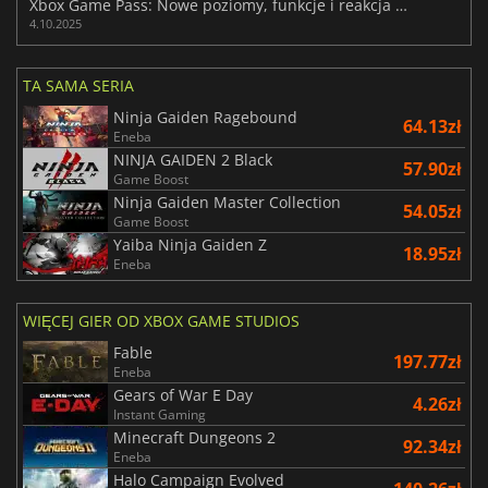
Xbox Game Pass: Nowe poziomy, funkcje i reakcja społeczności
4.10.2025
TA SAMA SERIA
Ninja Gaiden Ragebound
64.13zł
Eneba
NINJA GAIDEN 2 Black
57.90zł
Game Boost
Ninja Gaiden Master Collection
54.05zł
Game Boost
Yaiba Ninja Gaiden Z
18.95zł
Eneba
WIĘCEJ GIER OD XBOX GAME STUDIOS
Fable
197.77zł
Eneba
Gears of War E Day
4.26zł
Instant Gaming
Minecraft Dungeons 2
92.34zł
Eneba
Halo Campaign Evolved