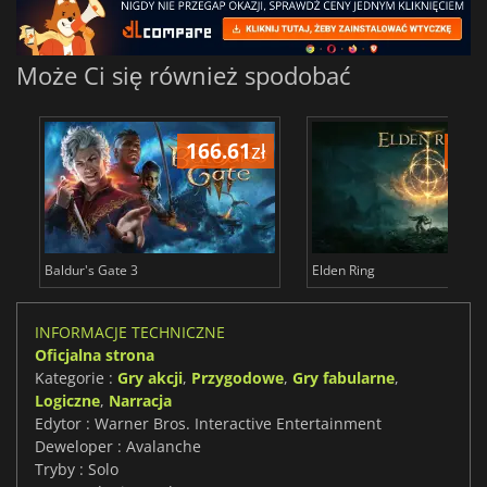
Może Ci się również spodobać
166.61
zł
175
Baldur's Gate 3
Elden Ring
INFORMACJE TECHNICZNE
Oficjalna strona
Kategorie :
Gry akcji
,
Przygodowe
,
Gry fabularne
,
Logiczne
,
Narracja
Edytor : Warner Bros. Interactive Entertainment
Deweloper : Avalanche
Tryby : Solo