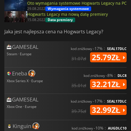
Oto wymagania systemowe Hogwarts Legacy na PC
29.08.2022
Wymagania systemowe
Hogwarts Legacy ma nową datę premiery
15.08.2022
Data premiery
Jaka jest najlepsza cena na Hogwarts Legacy?
GAMESEAL
-17% :
kod zniżkowy
SEAL17DLC
Steam · Europe
25.79ZŁ
31.07zł
Eneba
-8% :
kod zniżkowy
DLC8
Xbox Series X · Europe
32.21ZŁ
35.01zł
GAMESEAL
-17% :
kod zniżkowy
SEAL17DLC
Xbox One · Europe
32.99ZŁ
39.75zł
Kinguin
-10% :
kod zniżkowy
AUGDLC10