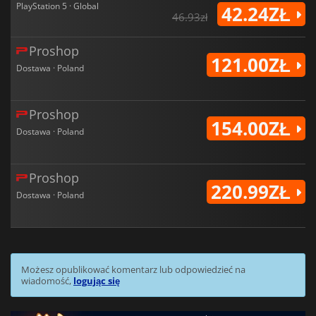
PlayStation 5 · Global
42.24ZŁ
46.93zł
Proshop
121.00ZŁ
Dostawa · Poland
Proshop
154.00ZŁ
Dostawa · Poland
Proshop
220.99ZŁ
Dostawa · Poland
Możesz opublikować komentarz lub odpowiedzieć na
wiadomość,
logując się