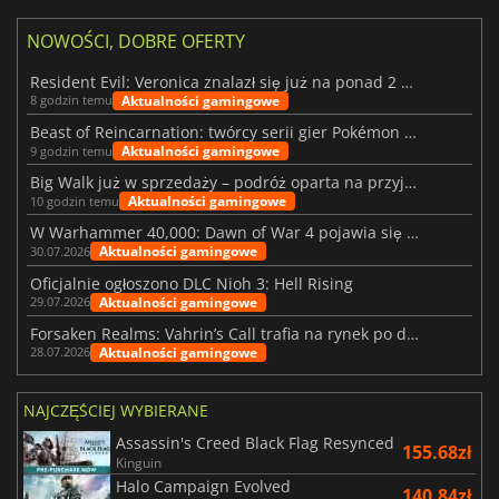
NOWOŚCI, DOBRE OFERTY
Resident Evil: Veronica znalazł się już na ponad 2 milionach list życzeń
Aktualności gamingowe
8 godzin temu
Beast of Reincarnation: twórcy serii gier Pokémon wkraczają na nową ścieżkę
Aktualności gamingowe
9 godzin temu
Big Walk już w sprzedaży – podróż oparta na przyjaźni
Aktualności gamingowe
10 godzin temu
W Warhammer 40,000: Dawn of War 4 pojawia się frakcja Nekronów
Aktualności gamingowe
30.07.2026
Oficjalnie ogłoszono DLC Nioh 3: Hell Rising
Aktualności gamingowe
29.07.2026
Forsaken Realms: Vahrin’s Call trafia na rynek po dziesięciu latach prac
Aktualności gamingowe
28.07.2026
NAJCZĘŚCIEJ WYBIERANE
Assassin's Creed Black Flag Resynced
155.68zł
Kinguin
Halo Campaign Evolved
140.84zł