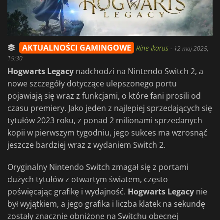
AKTUALNOŚCI GAMINGOWE
Rine Ikarus
-
12 maj 2025,
15:30
Hogwarts Legacy
nadchodzi na Nintendo Switch 2, a
nowe szczegóły dotyczące ulepszonego portu
pojawiają się wraz z funkcjami, o które fani prosili od
czasu premiery. Jako jeden z najlepiej sprzedających się
tytułów 2023 roku, z ponad 2 milionami sprzedanych
kopii w pierwszym tygodniu, jego sukces ma wzrosnąć
jeszcze bardziej wraz z wydaniem Switch 2.
Oryginalny Nintendo Switch zmagał się z portami
dużych tytułów z otwartym światem, często
poświęcając grafikę i wydajność.
Hogwarts Legacy
nie
był wyjątkiem, a jego grafika i liczba klatek na sekundę
zostały znacznie obniżone na Switchu obecnej