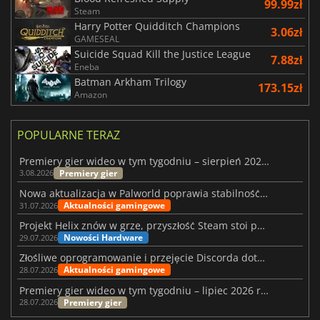
99.99zł
Steam
Harry Potter Quidditch Champions
3.06zł
GAMESEAL
Suicide Squad Kill the Justice League
7.88zł
Eneba
Batman Arkham Trilogy
173.15zł
Amazon
POPULARNE TERAZ
Premiery gier wideo w tym tygodniu – sierpień 2026 r. (32. tydzień)
Premiery gier
3.08.2026
Nowa aktualizacja w Palworld poprawia stabilność Sunreach i walk z bossami
Aktualności gamingowe
31.07.2026
Projekt Helix znów w grze, przyszłość Steam stoi pod znakiem zapytania
Nowości Hardware
29.07.2026
Złośliwe oprogramowanie i przejęcie Discorda dotknęły Meccha Chameleon
Aktualności gamingowe
28.07.2026
Premiery gier wideo w tym tygodniu – lipiec 2026 r. (tydzień 31)
Premiery gier
28.07.2026