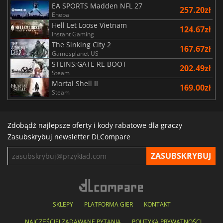
EA SPORTS Madden NFL 27
257.20zł
Eneba
Hell Let Loose Vietnam
124.67zł
Instant Gaming
The Sinking City 2
167.67zł
Gamesplanet US
STEINS;GATE RE BOOT
202.49zł
Steam
Mortal Shell II
169.00zł
Steam
Zdobądź najlepsze oferty i kody rabatowe dla graczy
Zasubskrybuj newsletter DLCompare
SKLEPY
PLATFORMA GIER
KONTAKT
NAJCZĘŚCIEJ ZADAWANE PYTANIA
POLITYKA PRYWATNOŚCI