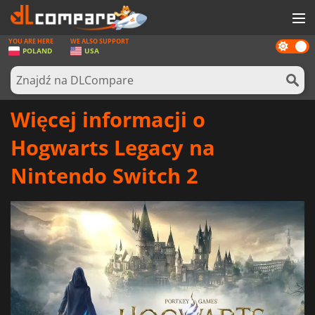
YOU ARE HERE
WE ALSO SUPPORT
Dark
GRY
POLAND
USA
mode
KARTY DO GIER
OPROGRAMOWANIE
Więcej informacji o
REWARDS
Hogwarts Legacy na
SPRZĘT KOMPUTEROWY
Nintendo Switch 2
AKTUALNOŚCI
ZALOGUJ SIĘ LUB ZAREJESTRUJ