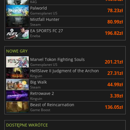
K4G
Palworld
78.23zł
Gamesplanet US
Mistfall Hunter
80.99zł
Steam
EA SPORTS FC 27
196.82zł
Eneba
NOWE GRY
Marvel Tokon Fighting Souls
201.21zł
Gamesplanet US
HellSlave II Judgment of the Archon
27.31zł
Kinguin
Big Walk
44.99zł
Steam
Retrowave 2
3.39zł
Kinguin
Beast of Reincarnation
136.05zł
Game Boost
DOSTĘPNE WKRÓTCE