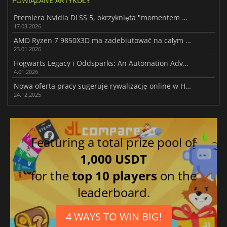
POWIĄZANE ARTYKUŁY
Premiera Nvidia DLSS 5, okrzyknięta "momentem GPT" dla przyszłości grafiki
17.03.2026
AMD Ryzen 7 9850X3D ma zadebiutować na całym świecie 29 stycznia
23.01.2026
Hogwarts Legacy i Oddsparks: An Automation Adventure są za darmo na Epicu
4.01.2026
Nowa oferta pracy sugeruje rywalizację online w Hogwarts Legacy 2
24.12.2025
Featuring a total prize pool of
1,000 USDT
for the
top 10 players
on the
leaderboard.
4 WAYS TO WIN BIG!