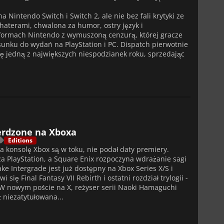
 Nintendo Switch i Switch 2, ale nie bez fali krytyki ze
haterami, chwalona za humor, ostry język i
latformach Nintendo z wymuszoną cenzurą, której gracze
sunku do wydań na PlayStation i PC. Dispatch pierwotnie
ię jedną z największych niespodzianek roku, sprzedając
ierdzone na Xboxa
Editions
 konsolę Xbox są w toku, nie podał daty premiery.
za PlayStation, a Square Enix rozpoczyna wdrażanie sagi
ke Intergrade jest już dostępny na Xbox Series X/S i
ię Final Fantasy VII Rebirth i ostatni rozdział trylogii -
. W nowym poście na X, reżyser serii Naoki Hamaguchi
ż niezatytułowana...