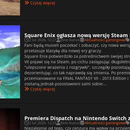
Czytaj więcej
Square Enix ogłasza nową wersję Steam F
2 lut 2026, 12:27
Rine Ikarus
Aktualności gamingowe
Fani będą musieli poczekać i zobaczyć, czy nowa wers
przetasuje klasykę dla nowej ery graczy.
Square Enix potwierdziło za pośrednictwem swojej str
VII pojawi się na Steam, po cichu zastępując długolet
"ulepszone wrażenia z rozgrywki", szczegóły pozostają
dezorientując, co tak naprawdę się zmienia. Po premi
przemianowane na FINAL FANTASY VII - 2013 Edition i
zostaną jednak pozostawieni sami sobie:...
Czytaj więcej
Premiera Dispatch na Nintendo Switch 
2 lut 2026, 12:23
Rine Ikarus
Aktualności gamingowe
Niezależnie od tego, czy cenzura ma wpływ na przyje