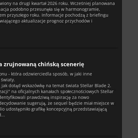
awiony na drugi kwartał 2026 roku. Wcześniej planowana
nuacja podobno przesunęła się w harmonogramie,
em przyszłego roku. Informacje pochodzą z briefingu
iającego aktualizacje prognoz przychodów i
na zrujnowaną chińską scenerię
nu - która odzwierciedla sposób, w jaki inne
 światy.
 jak dotąd wskazówkę na temat świata Stellar Blade 2.
zacji" na oficjalnych kanałach społecznościowych Stellar
zidentyfikowali prawdziwą inspirację za nowo
decydowanie sugerują, że sequel będzie miał miejsce w
io udostępniło grafikę koncepcyjną przedstawiającą
...