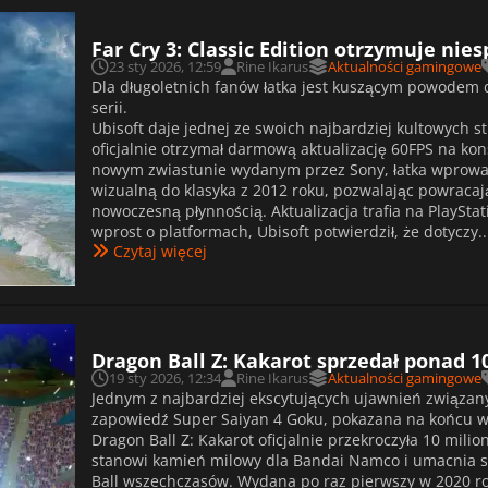
Far Cry 3: Classic Edition otrzymuje nie
23 sty 2026, 12:59
Rine Ikarus
Aktualności gamingowe
Dla długoletnich fanów łatka jest kuszącym powodem 
serii.
Ubisoft daje jednej ze swoich najbardziej kultowych str
oficjalnie otrzymał darmową aktualizację 60FPS na ko
nowym zwiastunie wydanym przez Sony, łatka wprowa
wizualną do klasyka z 2012 roku, pozwalając powrac
nowoczesną płynnością. Aktualizacja trafia na PlaySta
wprost o platformach, Ubisoft potwierdził, że dotyczy..
Czytaj więcej
Dragon Ball Z: Kakarot sprzedał ponad 
19 sty 2026, 12:34
Rine Ikarus
Aktualności gamingowe
Jednym z najbardziej ekscytujących ujawnień związan
zapowiedź Super Saiyan 4 Goku, pokazana na końcu w
Dragon Ball Z: Kakarot oficjalnie przekroczyła 10 mil
stanowi kamień milowy dla Bandai Namco i umacnia st
Ball wszechczasów. Wydana po raz pierwszy w 2020 rok