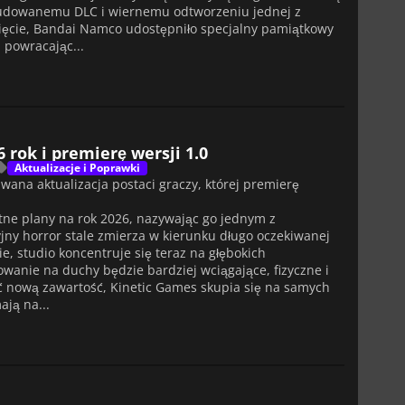
udowanemu DLC i wiernemu odtworzeniu jednej z
nięcie, Bandai Namco udostępniło specjalny pamiątkowy
 powracając...
 rok i premierę wersji 1.0
Aktualizacje i Poprawki
iwana aktualizacja postaci graczy, której premierę
ne plany na rok 2026, nazywając go jednym z
yjny horror stale zmierza w kierunku długo oczekiwanej
, studio koncentruje się teraz na głębokich
wanie na duchy będzie bardziej wciągające, fizyczne i
ć nową zawartość, Kinetic Games skupia się na samych
ją na...