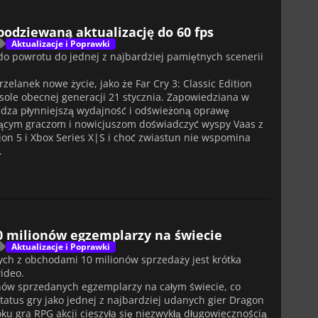
spodziewaną aktualizację do 60 fps
Aktualizacje i Poprawki
do powrotu do jednej z najbardziej pamiętnych scenerii
zelanek nowe życie, jako że Far Cry 3: Classic Edition
nsole obecnej generacji 21 stycznia. Zapowiedziana w
dza płynniejszą wydajność i odświeżoną oprawę
ającym graczom i nowicjuszom doświadczyć wyspy Vaas z
tion 5 i Xbox Series X|S i choć zwiastun nie wspomina
.
10 milionów egzemplarzy na świecie
Aktualizacje i Poprawki
ych z obchodami 10 milionów sprzedaży jest krótka
ideo.
ionów sprzedanych egzemplarzy na całym świecie, co
atus gry jako jednej z najbardziej udanych gier Dragon
u gra RPG akcji cieszyła się niezwykłą długowiecznością