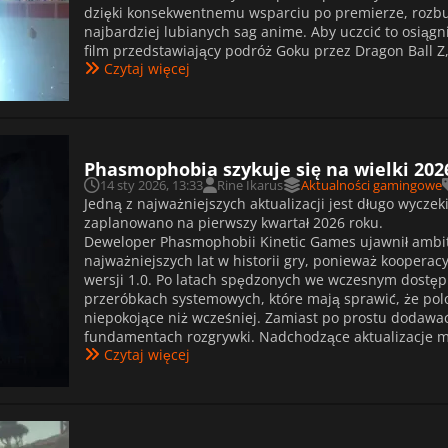
dzięki konsekwentnemu wsparciu po premierze, rozb
najbardziej lubianych sag anime. Aby uczcić to osiąg
film przedstawiający podróż Goku przez Dragon Ball Z,
Czytaj więcej
Phasmophobia szykuje się na wielki 2026
14 sty 2026, 13:33
Rine Ikarus
Aktualności gamingowe
Jedną z najważniejszych aktualizacji jest długo wyczek
zaplanowano na pierwszy kwartał 2026 roku.
Deweloper Phasmophobii Kinetic Games ujawnił ambit
najważniejszych lat w historii gry, ponieważ kooperac
wersji 1.0. Po latach spędzonych we wczesnym dostępie
przeróbkach systemowych, które mają sprawić, że polo
niepokojące niż wcześniej. Zamiast po prostu dodawa
fundamentach rozgrywki. Nadchodzące aktualizacje ma
Czytaj więcej