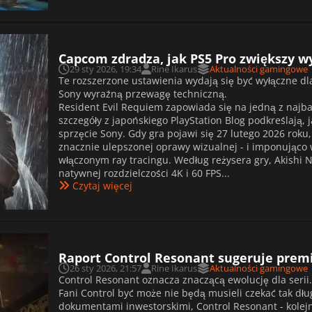
Capcom zdradza, jak PS5 Pro zwiększy w
29 sty 2026, 19:34
Rine Ikarus
Aktualności gamingowe
Te rozszerzone ustawienia wydają się być wyłączne dl
Sony wyraźną przewagę techniczną.
Resident Evil Requiem zapowiada się na jedną z najb
szczegóły z japońskiego PlayStation Blog podkreślają
sprzęcie Sony. Gdy gra pojawi się 27 lutego 2026 roku
znacznie ulepszonej oprawy wizualnej - i imponująco w
włączonym ray tracingu. Według reżysera gry, Akishi 
natywnej rozdzielczości 4K i 60 FPS...
Czytaj więcej
Raport Control Resonant sugeruje prem
26 sty 2026, 21:57
Rine Ikarus
Aktualności gamingowe
Control Resonant oznacza znaczącą ewolucję dla serii
Fani Control być może nie będą musieli czekać tak dł
dokumentami inwestorskimi, Control Resonant - kole