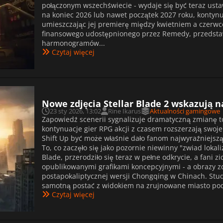
połączonym wszechświecie - wydaje się być teraz ust
na koniec 2026 lub nawet początek 2027 roku, konty
umieszczając jej premierę między kwietniem a czerwc
finansowego udostępnionego przez Remedy, przedstaw
harmonogramów...
Czytaj więcej
Nowe zdjęcia Stellar Blade 2 wskazują 
23 sty 2026, 13:02
Rine Ikarus
Aktualności gamingowe
Zapowiedź scenerii sygnalizuje dramatyczną zmianę to
kontynuacje gier RPG akcji z czasem rozszerzają swoje
Shift Up być może właśnie dało fanom najwyraźniejszą
To, co zaczęło się jako pozornie niewinny "zwiad lokali
Blade, przerodziło się teraz w pełne odkrycie, a fani 
opublikowanymi grafikami koncepcyjnymi - a obrazy z
postapokaliptycznej wersji Chongqing w Chinach. Stud
samotną postać z widokiem na zrujnowane miasto pod
Czytaj więcej