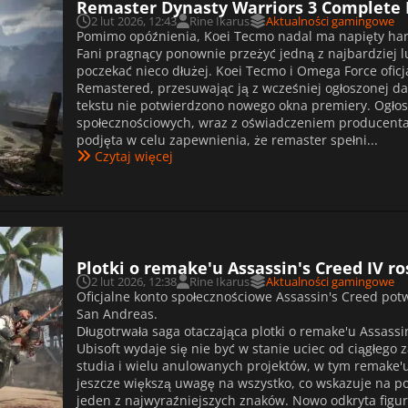
Remaster Dynasty Warriors 3 Complete E
2 lut 2026, 12:43
Rine Ikarus
Aktualności gamingowe
Pomimo opóźnienia, Koei Tecmo nadal ma napięty h
Fani pragnący ponownie przeżyć jedną z najbardziej lu
poczekać nieco dłużej. Koei Tecmo i Omega Force oficj
Remastered, przesuwając ją z wcześniej ogłoszonej da
tekstu nie potwierdzono nowego okna premiery. Ogło
społecznościowych, wraz z oświadczeniem producenta T
podjęta w celu zapewnienia, że remaster spełni...
Czytaj więcej
Plotki o remake'u Assassin's Creed IV ro
2 lut 2026, 12:38
Rine Ikarus
Aktualności gamingowe
Oficjalne konto społecznościowe Assassin's Creed po
San Andreas.
Długotrwała saga otaczająca plotki o remake'u Assassin'
Ubisoft wydaje się nie być w stanie uciec od ciągłego
studia i wielu anulowanych projektów, w tym remake'u 
jeszcze większą uwagę na wszystko, co wskazuje na p
jeden z najwyraźniejszych znaków. Nowo odkryta figur