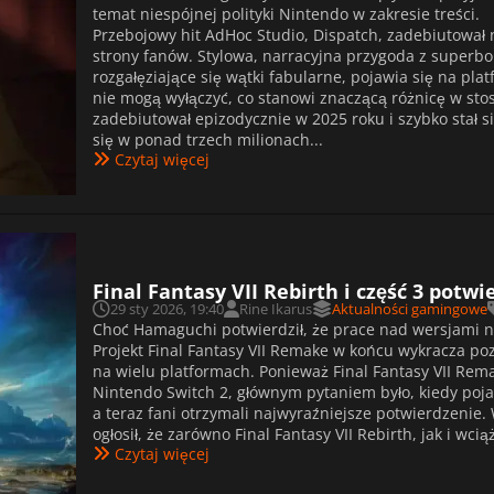
temat niespójnej polityki Nintendo w zakresie treści.
Przebojowy hit AdHoc Studio, Dispatch, zadebiutował na
strony fanów. Stylowa, narracyjna przygoda z superbo
rozgałęziające się wątki fabularne, pojawia się na p
nie mogą wyłączyć, co stanowi znaczącą różnicę w sto
zadebiutował epizodycznie w 2025 roku i szybko stał s
się w ponad trzech milionach...
Czytaj więcej
Final Fantasy VII Rebirth i część 3 potw
29 sty 2026, 19:40
Rine Ikarus
Aktualności gamingowe
Choć Hamaguchi potwierdził, że prace nad wersjami na
Projekt Final Fantasy VII Remake w końcu wykracza po
na wielu platformach. Ponieważ Final Fantasy VII Rema
Nintendo Switch 2, głównym pytaniem było, kiedy pojawi s
a teraz fani otrzymali najwyraźniejsze potwierdzenie
ogłosił, że zarówno Final Fantasy VII Rebirth, jak i wcią
Czytaj więcej