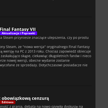
inal Fantasy VII
Aktualizacje i Poprawki
ja Steam przyniesie znaczące ulepszenia, czy po prostu
ony Steam, że "nowa wersja" oryginalnego Final Fantasy
nią wersję na PC z 2013 roku. Chociaż zapowiedź obiecuje
 zaskakująco skąpe, ciekawiąc długoletnich fanów i nieco
erze nowej wersji, obecne wydanie zostanie
 wycofane ze sprzedaży. Dotychczasowi posiadacze nie
z obowiązkową cenzurą
Editions
mność z grania, debata na nowo ożywiła dyskusję na