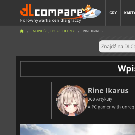
GRY
KARTY
Porównywarka cen dla graczy
NOWOŚCI, DOBRE OFERTY
RINE IKARUS
Wpi
Rine Ikarus
368 Artykuły
A PC gamer with unrequi