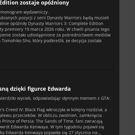
dition zostaje opóźniony
armonogram wydawniczy.
bianych pozycji z serii Dynasty Warriors będą musieli
alnie opóźniły Dynasty Warriors 3: Complete Edition
ty premiery 19 marca 2026 roku. W chwili pisania tego
szenie zostało udostępnione za pośrednictwem mediów
omohiko Sho, który podkreślił, że decyzja została
sną dzięki figurce Edwarda
twierdziło wyciek, odpowiadając słynnym memem z GTA:
s Creed IV: Black Flag wkroczyła w kolejny rozdział, a
 zalewu przecieków. W obliczu zwolnień, zamknięcia
Prince of Persia: The Sands of Time, fani zwracają
owrót Edwarda Kenwaya. W tym tygodniu pojawił się
ka Edwarda Kenwaya pojawiła się 27 stycznia na...