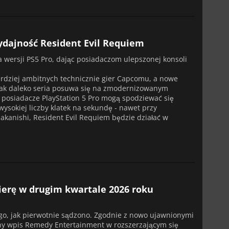
ydajność Resident Evil Requiem
a wersji PS5 Pro, dając posiadaczom ulepszonej konsoli
ardziej ambitnych technicznie gier Capcomu, a nowe
, jak daleko seria posuwa się na zmodernizowanym
, posiadacze PlayStation 5 Pro mogą spodziewać się
ysokiej liczby klatek na sekundę - nawet przy
Nakanishi, Resident Evil Requiem będzie działać w
ierę w drugim kwartale 2026 roku
.
ugo, jak pierwotnie sądzono. Zgodnie z nowo ujawnionymi
jny wpis Remedy Entertainment w rozszerzającym się