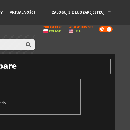
WY
AKTUALNOŚCI
ZALOGUJ SIĘ LUB ZAREJESTRUJ
YOU ARE HERE
WE ALSO SUPPORT
Dark
POLAND
USA
mode
pare
els.