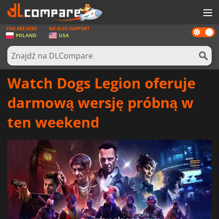
YOU ARE HERE
WE ALSO SUPPORT
Dark
GRY
POLAND
USA
mode
KARTY DO GIER
OPROGRAMOWANIE
Watch Dogs Legion oferuje
REWARDS
darmową wersję próbną w
SPRZĘT KOMPUTEROWY
ten weekend
AKTUALNOŚCI
ZALOGUJ SIĘ LUB ZAREJESTRUJ