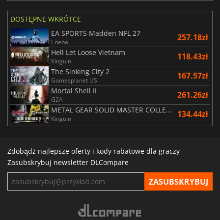
DOSTĘPNE WKRÓTCE
EA SPORTS Madden NFL 27
257.18zł
Eneba
Hell Let Loose Vietnam
118.43zł
Kinguin
The Sinking City 2
167.57zł
Gamesplanet US
Mortal Shell II
261.26zł
G2A
METAL GEAR SOLID MASTER COLLECTION Vol.2
134.44zł
Kinguin
Zdobądź najlepsze oferty i kody rabatowe dla graczy
Zasubskrybuj newsletter DLCompare