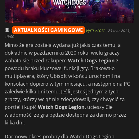
AKTUALNOŚCI GAMINGOWE
Fyra Frost
-
24 mar 2021,
19:00
Mimo że gra została wydana już jakiś czas temu, a
dokładnie w październiku 2020 roku, wielu graczy
wahało się przed zakupem
Watch Dogs Legion
z
powodu braku kluczowej funkcji gry. Brakowało
multiplayera, który Ubisoft w końcu uruchomił na
konsolach dopiero w tym miesiącu, a następnie na PC
zaledwie kilka dni temu. Jeśli jesteś jednym z tych
graczy, którzy wciąż nie zdecydowali, czy chwycić za
portfel i kupić
Watch Dogs Legion
, ucieszy Cię
wiadomość, że gra będzie dostępna za darmo przez
kilka dni.
Darmowy okres próbny dla Watch Dogs Legion