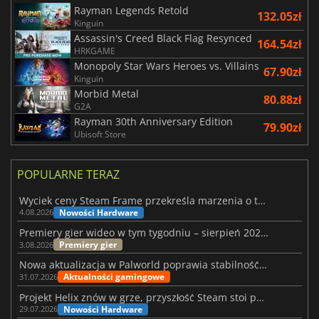
Rayman Legends Retold
132.05zł
Kinguin
Assassin's Creed Black Flag Resynced
164.54zł
HRKGAME
Monopoly Star Wars Heroes vs. Villains
67.90zł
Kinguin
Morbid Metal
80.88zł
G2A
Rayman 30th Anniversary Edition
79.90zł
Ubisoft Store
POPULARNE TERAZ
Wyciek ceny Steam Frame przekreśla marzenia o tanim zestawie VR
Nowości Hardware
4.08.2026
Premiery gier wideo w tym tygodniu – sierpień 2026 r. (32. tydzień)
Premiery gier
3.08.2026
Nowa aktualizacja w Palworld poprawia stabilność Sunreach i walk z bossami
Aktualności gamingowe
31.07.2026
Projekt Helix znów w grze, przyszłość Steam stoi pod znakiem zapytania
Nowości Hardware
29.07.2026