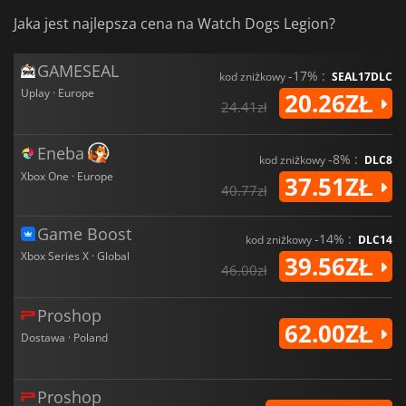
Jaka jest najlepsza cena na Watch Dogs Legion?
GAMESEAL
-17% :
kod zniżkowy
SEAL17DLC
Uplay · Europe
20.26ZŁ
24.41zł
Eneba
-8% :
kod zniżkowy
DLC8
Xbox One · Europe
37.51ZŁ
40.77zł
Game Boost
-14% :
kod zniżkowy
DLC14
Xbox Series X · Global
39.56ZŁ
46.00zł
Proshop
62.00ZŁ
Dostawa · Poland
Proshop