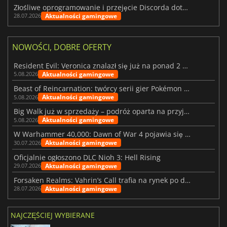
Złośliwe oprogramowanie i przejęcie Discorda dotknęły Meccha Chameleon
Aktualności gamingowe
28.07.2026
NOWOŚCI, DOBRE OFERTY
Resident Evil: Veronica znalazł się już na ponad 2 milionach list życzeń
Aktualności gamingowe
5.08.2026
Beast of Reincarnation: twórcy serii gier Pokémon wkraczają na nową ścieżkę
Aktualności gamingowe
5.08.2026
Big Walk już w sprzedaży – podróż oparta na przyjaźni
Aktualności gamingowe
5.08.2026
W Warhammer 40,000: Dawn of War 4 pojawia się frakcja Nekronów
Aktualności gamingowe
30.07.2026
Oficjalnie ogłoszono DLC Nioh 3: Hell Rising
Aktualności gamingowe
29.07.2026
Forsaken Realms: Vahrin’s Call trafia na rynek po dziesięciu latach prac
Aktualności gamingowe
28.07.2026
NAJCZĘŚCIEJ WYBIERANE