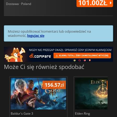
101.00ZŁ
Dostawa · Poland
Możesz opublikować komentarz lub odpowiedzieć na
wiadomość,
logując się
Może Ci się również spodobać
156.57
zł
175
Baldur's Gate 3
Elden Ring