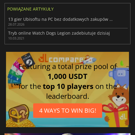
POWIĄZANE ARTYKUŁY
13 gier Ubisoftu na PC bez dodatkowych zakupów dla graczy Xbox
28.07.2026
Tryb online Watch Dogs Legion zadebiutuje dzisiaj
10.03.2021
Featuring a total prize pool of
1,000 USDT
for the
top 10 players
on the
leaderboard.
4 WAYS TO WIN BIG!