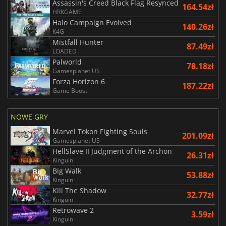
Assassin's Creed Black Flag Resynced
164.54zł
HRKGAME
Halo Campaign Evolved
140.26zł
K4G
Mistfall Hunter
87.49zł
LOADED
Palworld
78.18zł
Gamesplanet US
Forza Horizon 6
187.22zł
Game Boost
NOWE GRY
Marvel Tokon Fighting Souls
201.09zł
Gamesplanet US
HellSlave II Judgment of the Archon
26.31zł
Kinguin
Big Walk
53.88zł
Kinguin
Kill The Shadow
32.77zł
Kinguin
Retrowave 2
3.59zł
Kinguin