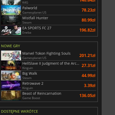
140.84zł
K4G
Palworld
78.23zł
Gamesplanet US
Mistfall Hunter
80.99zł
Steam
EA SPORTS FC 27
196.82zł
Eneba
NOWE GRY
Marvel Tokon Fighting Souls
201.21zł
Gamesplanet US
HellSlave II Judgment of the Archon
27.31zł
Kinguin
Big Walk
44.99zł
Steam
Retrowave 2
3.39zł
Kinguin
Beast of Reincarnation
136.05zł
Game Boost
DOSTĘPNE WKRÓTCE