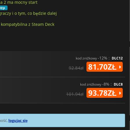
ca 2 ma mocny start
tęp
aczy i o tym, co będzie dalej
 kompatybilna z Steam Deck
-12% :
kod zniżkowy
DLC12
81.70ZŁ
92.84zł
-8% :
kod zniżkowy
DLC8
93.78ZŁ
101.94zł
mość,
logując się