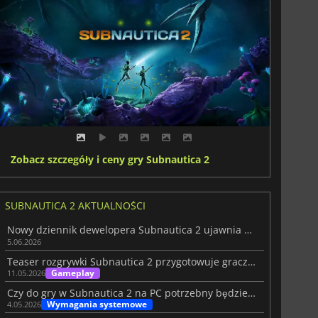
Zobacz szczegóły i ceny gry Subnautica 2
SUBNAUTICA 2 AKTUALNOŚCI
Nowy dziennik dewelopera Subnautica 2 ujawnia mroczne zmiany
5.06.2026
Teaser rozgrywki Subnautica 2 przygotowuje graczy na premierę gry
Gameplay
11.05.2026
Czy do gry w Subnautica 2 na PC potrzebny będzie nowy sprzęt?
Wymagania systemowe
4.05.2026