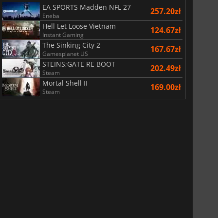
EA SPORTS Madden NFL 27
257.20zł
Eneba
Hell Let Loose Vietnam
124.67zł
Instant Gaming
The Sinking City 2
167.67zł
Gamesplanet US
STEINS;GATE RE BOOT
202.49zł
Steam
Mortal Shell II
169.00zł
Steam