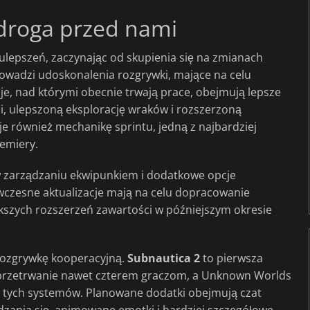
 droga przed nami
epszeń, zaczynając od skupienia się na zmianach
rowadzi udoskonalenia rozgrywki, mające na celu
cje, nad którymi obecnie trwają prace, obejmują lepsze
, ulepszoną eksplorację wraków i rozszerzoną
również mechanikę sprintu, jedną z najbardziej
emiery.
w zarządzaniu ekwipunkiem i dodatkowe opcje
te wczesne aktualizacje mają na celu dopracowanie
zych rozszerzeń zawartości w późniejszym okresie
 rozgrywkę kooperacyjną.
Subnautica 2
to pierwsza
ca przetrwanie nawet czterem graczom, a Unknown Worlds
 tych systemów. Planowane dodatki obejmują czat
zania się, animowane emotki i bardziej szczegółowe