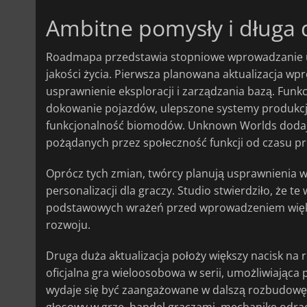
Ambitne pomysły i długa
Roadmapa przedstawia stopniowe wprowadzanie ul
jakości życia. Pierwsza planowana aktualizacja wp
usprawnienie eksploracji i zarządzania bazą. Funk
dokowanie pojazdów, ulepszone systemy produkcji
funkcjonalność biomodów. Unknown Worlds dodaje 
pożądanych przez społeczność funkcji od czasu pr
Oprócz tych zmian, twórcy planują usprawnienia 
personalizacji dla graczy. Studio stwierdziło, że 
podstawowych wrażeń przed wprowadzeniem więks
rozwoju.
Druga duża aktualizacja położy większy nacisk na
oficjalna gra wieloosobowa w serii, umożliwiają
wydaje się być zaangażowane w dalszą rozbudowę
głosowy w grze, handel graczami, mechanikę odrad