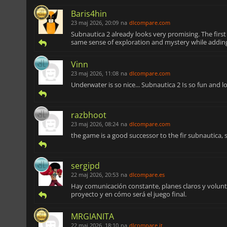
Baris4hin
23 maj 2026, 20:09
na
dlcompare.com
Subnautica 2 already looks very promising. The firs
same sense of exploration and mystery while addin
Vinn
23 maj 2026, 11:08
na
dlcompare.com
Underwater is so nice... Subnautica 2 Is so fun and l
razbhoot
23 maj 2026, 08:24
na
dlcompare.com
the game is a good successor to the fir subnautica, 
sergipd
22 maj 2026, 20:53
na
dlcompare.es
Hay comunicación constante, planes claros y volunt
proyecto y en cómo será el juego final.
MRGIANITA
22 maj 2026, 18:10
na
dlcompare.it