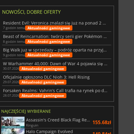
NOWOŚCI, DOBRE OFERTY
Resident Evil: Veronica znalazł się już na ponad 2 milionach list życzeń
Aktualności gamingowe
7 godzin temu
Beast of Reincarnation: twórcy serii gier Pokémon wkraczają na nową ścieżkę
Aktualności gamingowe
8 godzin temu
Big Walk już w sprzedaży – podróż oparta na przyjaźni
Aktualności gamingowe
9 godzin temu
W Warhammer 40,000: Dawn of War 4 pojawia się frakcja Nekronów
Aktualności gamingowe
30.07.2026
Oficjalnie ogłoszono DLC Nioh 3: Hell Rising
Aktualności gamingowe
29.07.2026
Forsaken Realms: Vahrin’s Call trafia na rynek po dziesięciu latach prac
Aktualności gamingowe
28.07.2026
NAJCZĘŚCIEJ WYBIERANE
Assassin's Creed Black Flag Resynced
155.68zł
Kinguin
Halo Campaign Evolved