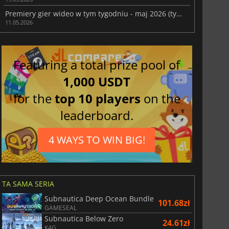
Premiery gier wideo w tym tygodniu - maj 2026 (tydzień 20)
11.05.2026
Featuring a total prize pool of
1,000 USDT
for the
top 10 players
on the
leaderboard.
4 WAYS TO WIN BIG!
TA SAMA SERIA
Subnautica Deep Ocean Bundle
101.68zł
GAMESEAL
Subnautica Below Zero
24.61zł
K4G