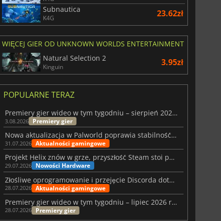
Subnautica
23.62zł
K4G
WIĘCEJ GIER OD UNKNOWN WORLDS ENTERTAINMENT
Natural Selection 2
3.95zł
Kinguin
POPULARNE TERAZ
Premiery gier wideo w tym tygodniu – sierpień 2026 r. (32. tydzień)
Premiery gier
3.08.2026
Nowa aktualizacja w Palworld poprawia stabilność Sunreach i walk z bossami
Aktualności gamingowe
31.07.2026
Projekt Helix znów w grze, przyszłość Steam stoi pod znakiem zapytania
Nowości Hardware
29.07.2026
Złośliwe oprogramowanie i przejęcie Discorda dotknęły Meccha Chameleon
Aktualności gamingowe
28.07.2026
Premiery gier wideo w tym tygodniu – lipiec 2026 r. (tydzień 31)
Premiery gier
28.07.2026