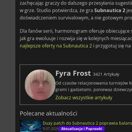
zachęcając graczy do dalszego przesyłania sugesti
w grze. Studio potwierdza, że gra
Subnautica 2
je
doświadczeniem survivalowym, a nie gotowym pr
Dla fanów serii, harmonogram oferuje obiecujące sp
jak gra ewoluuje i rozwija się w kolejnych miesiąca
najlepsze oferty na Subnautica 2
i przygotuj się n
Fyra Frost
3421 Artykuły
Od czasów relacjonowania turniejów M
grami i gadżetami, ponieważ dziewczy
Zobacz wszystkie artykuły
Polecane aktualności
Duży patch do Subnautica 2 poprawia balans
9.07.2026
Aktualizacje i Poprawki