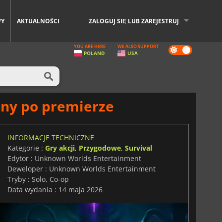
WY
AKTUALNOŚCI
ZALOGUJ SIĘ LUB ZAREJESTRUJ
YOU ARE HERE
WE ALSO SUPPORT
Dark
POLAND
USA
mode
ny po premierze
INFORMACJE TECHNICZNE
Kategorie :
Gry akcji
,
Przygodowe
,
Survival
Edytor : Unknown Worlds Entertainment
Deweloper : Unknown Worlds Entertainment
Tryby : Solo, Co-op
Data wydania : 14 maja 2026