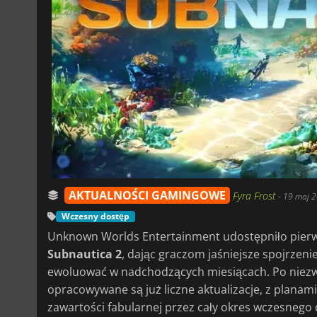
AKTUALNOŚCI GAMINGOWE
Fyra Frost
-
19 maj 2
Wczesny dostęp
Unknown Worlds Entertainment udostępniło pierws
Subnautica 2
, dając graczom jaśniejsze spojrzen
ewoluować w nadchodzących miesiącach. Po niezwyk
opracowywane są już liczne aktualizacje, z planam
zawartości fabularnej przez cały okres wczesnego