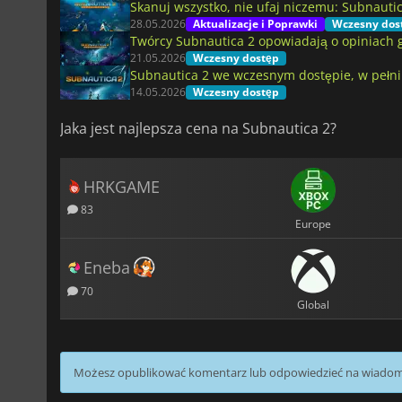
Skanuj wszystko, nie ufaj niczemu: Subnauti
28.05.2026
Aktualizacje i Poprawki
Wczesny dos
Twórcy Subnautica 2 opowiadają o opiniach gr
21.05.2026
Wczesny dostęp
Subnautica 2 we wczesnym dostępie, w pełni
14.05.2026
Wczesny dostęp
Jaka jest najlepsza cena na Subnautica 2?
HRKGAME
83
Europe
Eneba
70
Global
Możesz opublikować komentarz lub odpowiedzieć na wiado