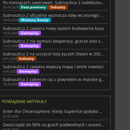
Po miesiącach zawirowań, Subnautica 2 zadebiutuje 14 maja
Data premiery
Industry
30.04.2026
Subnautica 2 oficjalnie wyznacza datę wczesnego dostępu po burzliwym czasie
Wczesny dostęp
19.03.2026
Subnautica 2 zawiera nowy system budowania bazy
Gameplay
16.03.2026
Subnautica 2 nie wymusi kooperacji, gracze solo są bezpieczni
Gameplay
11.02.2026
Subnautica 2 na szczycie listy życzeń Steam w 2026 roku
Industry
8.01.2026
Subnautica 2 zawiera większą mapę i wiele nowości
Gameplay
4.06.2025
Subnautica 2 zabierze cię z powrotem w morskie głębiny
Gameplay
18.10.2024
POWIĄZANE ARTYKUŁY
Enter the Chronosphere: Kiedy Superhot spotyka Bullet Hell
23.05.2026
Zaoszczędź do 90% na grach podwodnych i oceanicznych w Steam Ocean Fest
19.05.2026