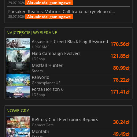
Aktualności gamingowe
29.07.2026
Forsaken Realms: Vahrin’s Call trafia na rynek po dziesięciu latach prac
Aktualności gamingowe
28.07.2026
NAJCZĘŚCIEJ WYBIERANE
Assassin's Creed Black Flag Resynced
170.56zł
HRKGAME
Halo Campaign Evolved
121.85zł
LDShop
Mistfall Hunter
80.99zł
Steam
Palworld
78.22zł
Gamesplanet US
Forza Horizon 6
171.41zł
LDShop
NOWE GRY
ReStory Chill Electronics Repairs
30.24zł
GamersGate
Montabi
49.49zł
Steam