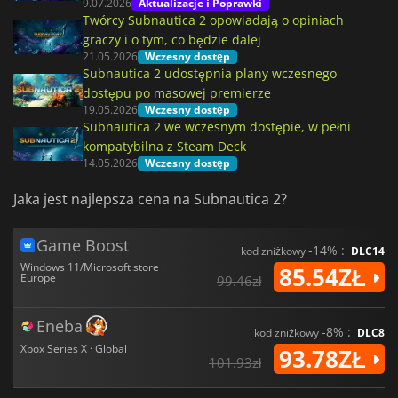
9.07.2026
Aktualizacje i Poprawki
Twórcy Subnautica 2 opowiadają o opiniach
graczy i o tym, co będzie dalej
21.05.2026
Wczesny dostęp
Subnautica 2 udostępnia plany wczesnego
dostępu po masowej premierze
19.05.2026
Wczesny dostęp
Subnautica 2 we wczesnym dostępie, w pełni
kompatybilna z Steam Deck
14.05.2026
Wczesny dostęp
Jaka jest najlepsza cena na Subnautica 2?
Game Boost
-14% :
kod zniżkowy
DLC14
Windows 11/Microsoft store ·
85.54ZŁ
Europe
99.46zł
Eneba
-8% :
kod zniżkowy
DLC8
Xbox Series X · Global
93.78ZŁ
101.93zł