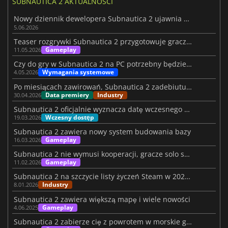
SUBNAUTICA 2 AKTUALNOŚCI
Nowy dziennik dewelopera Subnautica 2 ujawnia mroczne zmiany
5.06.2026
Teaser rozgrywki Subnautica 2 przygotowuje graczy na premierę gry
Gameplay
11.05.2026
Czy do gry w Subnautica 2 na PC potrzebny będzie nowy sprzęt?
Wymagania systemowe
4.05.2026
Po miesiącach zawirowań, Subnautica 2 zadebiutuje 14 maja
Data premiery
Industry
30.04.2026
Subnautica 2 oficjalnie wyznacza datę wczesnego dostępu po burzliwym czasie
Wczesny dostęp
19.03.2026
Subnautica 2 zawiera nowy system budowania bazy
Gameplay
16.03.2026
Subnautica 2 nie wymusi kooperacji, gracze solo są bezpieczni
Gameplay
11.02.2026
Subnautica 2 na szczycie listy życzeń Steam w 2026 roku
Industry
8.01.2026
Subnautica 2 zawiera większą mapę i wiele nowości
Gameplay
4.06.2025
Subnautica 2 zabierze cię z powrotem w morskie głębiny