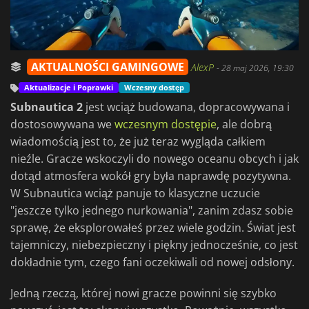
AKTUALNOŚCI GAMINGOWE
AlexP
-
28 maj 2026, 19:30
Aktualizacje i Poprawki
Wczesny dostęp
Subnautica 2
jest wciąż budowana, dopracowywana i
dostosowywana we
wczesnym dostępie
, ale dobrą
wiadomością jest to, że już teraz wygląda całkiem
nieźle. Gracze wskoczyli do nowego oceanu obcych i jak
dotąd atmosfera wokół gry była naprawdę pozytywna.
W Subnautica wciąż panuje to klasyczne uczucie
"jeszcze tylko jednego nurkowania", zanim zdasz sobie
sprawę, że eksplorowałeś przez wiele godzin. Świat jest
tajemniczy, niebezpieczny i piękny jednocześnie, co jest
dokładnie tym, czego fani oczekiwali od nowej odsłony.
Jedną rzeczą, której nowi gracze powinni się szybko