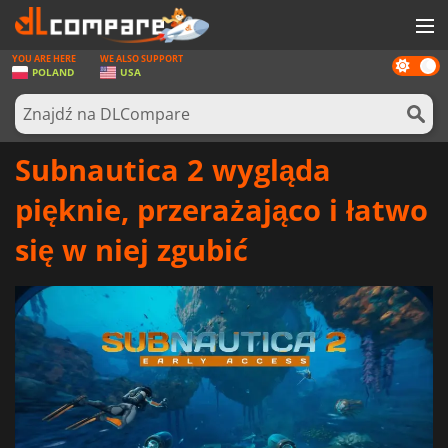
YOU ARE HERE
WE ALSO SUPPORT
Dark
GRY
POLAND
USA
mode
KARTY DO GIER
OPROGRAMOWANIE
Subnautica 2 wygląda
REWARDS
pięknie, przerażająco i łatwo
SPRZĘT KOMPUTEROWY
się w niej zgubić
AKTUALNOŚCI
ZALOGUJ SIĘ LUB ZAREJESTRUJ