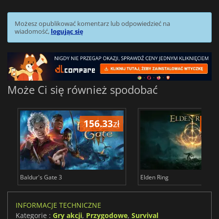
Możesz opublikować komentarz lub odpowiedzieć na
wiadomość,
logując się
Może Ci się również spodobać
156.33
zł
175
Baldur's Gate 3
Elden Ring
INFORMACJE TECHNICZNE
Kategorie :
Gry akcji
,
Przygodowe
,
Survival