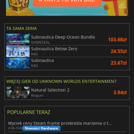
TA SAMA SERIA
Subnautica Deep Ocean Bundle
103.68zł
GAMESEAL
Subnautica Below Zero
24.55zł
K4G
Subnautica
23.67zł
K4G
WIĘCEJ GIER OD UNKNOWN WORLDS ENTERTAINMENT
Natural Selection 2
3.94zł
Kinguin
POPULARNE TERAZ
Wyciek ceny Steam Frame przekreśla marzenia o tanim zestawie VR
Nowości Hardware
4.08.2026