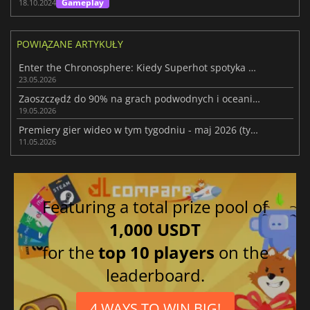
Gameplay
18.10.2024
POWIĄZANE ARTYKUŁY
Enter the Chronosphere: Kiedy Superhot spotyka Bullet Hell
23.05.2026
Zaoszczędź do 90% na grach podwodnych i oceanicznych w Steam Ocean Fest
19.05.2026
Premiery gier wideo w tym tygodniu - maj 2026 (tydzień 20)
11.05.2026
Featuring a total prize pool of
1,000 USDT
for the
top 10 players
on the
leaderboard.
4 WAYS TO WIN BIG!