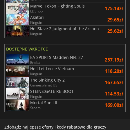
Marvel Tokon Fighting Souls
175.14zł
LDShop
Akatori
29.65zł
Kinguin
HellSlave 2 Judgment of the Archon
25.62zł
Kinguin
DOSTĘPNE WKRÓTCE
EA SPORTS Madden NFL 27
257.19zł
Eneba
Hell Let Loose Vietnam
118.20zł
Kinguin
The Sinking City 2
167.65zł
Gamesplanet US
STEINS;GATE RE BOOT
114.53zł
Kinguin
Mortal Shell II
169.00zł
Steam
Zdobądź najlepsze oferty i kody rabatowe dla graczy