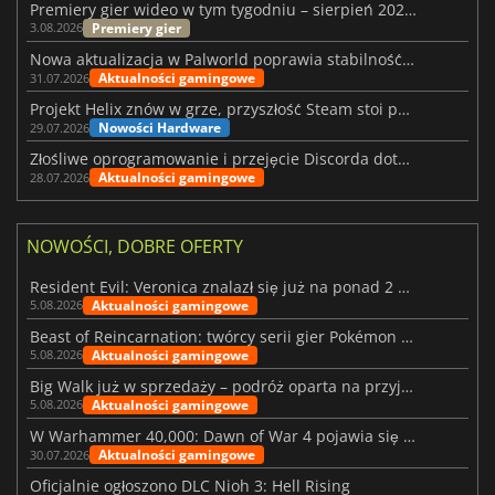
Premiery gier wideo w tym tygodniu – sierpień 2026 r. (32. tydzień)
Premiery gier
3.08.2026
Nowa aktualizacja w Palworld poprawia stabilność Sunreach i walk z bossami
Aktualności gamingowe
31.07.2026
Projekt Helix znów w grze, przyszłość Steam stoi pod znakiem zapytania
Nowości Hardware
29.07.2026
Złośliwe oprogramowanie i przejęcie Discorda dotknęły Meccha Chameleon
Aktualności gamingowe
28.07.2026
NOWOŚCI, DOBRE OFERTY
Resident Evil: Veronica znalazł się już na ponad 2 milionach list życzeń
Aktualności gamingowe
5.08.2026
Beast of Reincarnation: twórcy serii gier Pokémon wkraczają na nową ścieżkę
Aktualności gamingowe
5.08.2026
Big Walk już w sprzedaży – podróż oparta na przyjaźni
Aktualności gamingowe
5.08.2026
W Warhammer 40,000: Dawn of War 4 pojawia się frakcja Nekronów
Aktualności gamingowe
30.07.2026
Oficjalnie ogłoszono DLC Nioh 3: Hell Rising