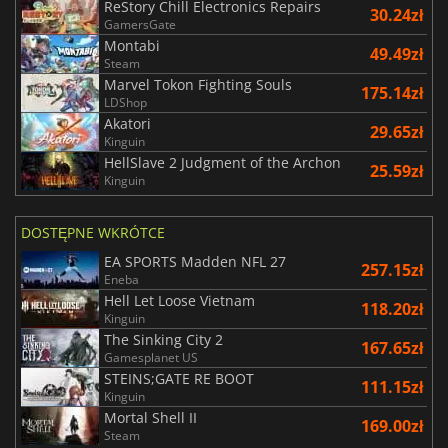
ReStory Chill Electronics Repairs
30.24zł
GamersGate
Montabi
49.49zł
Steam
Marvel Tokon Fighting Souls
175.14zł
LDShop
Akatori
29.65zł
Kinguin
HellSlave 2 Judgment of the Archon
25.59zł
Kinguin
DOSTĘPNE WKRÓTCE
EA SPORTS Madden NFL 27
257.15zł
Eneba
Hell Let Loose Vietnam
118.20zł
Kinguin
The Sinking City 2
167.65zł
Gamesplanet US
STEINS;GATE RE BOOT
111.15zł
Kinguin
Mortal Shell II
169.00zł
Steam