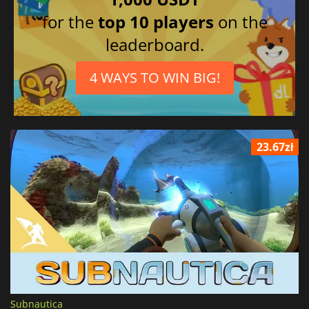
for the
top 10 players
on the
leaderboard.
4 WAYS TO WIN BIG!
23.67zł
Subnautica