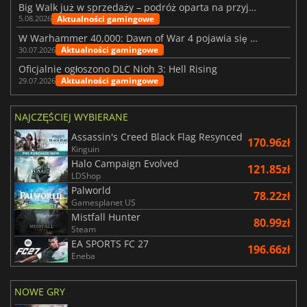
Big Walk już w sprzedaży – podróż oparta na przyjaźni
Aktualności gamingowe
5.08.2026
W Warhammer 40,000: Dawn of War 4 pojawia się frakcja Nekronów
Aktualności gamingowe
30.07.2026
Oficjalnie ogłoszono DLC Nioh 3: Hell Rising
Aktualności gamingowe
29.07.2026
NAJCZĘŚCIEJ WYBIERANE
Assassin's Creed Black Flag Resynced
170.96zł
Kinguin
Halo Campaign Evolved
121.85zł
LDShop
Palworld
78.22zł
Gamesplanet US
Mistfall Hunter
80.99zł
Steam
EA SPORTS FC 27
196.66zł
Eneba
NOWE GRY