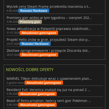
Wyciek ceny Steam Frame przekreśla marzenia o tanim zestawie VR
Nowości Hardware
4.08.2026
Premiery gier wideo w tym tygodniu – sierpień 2026 r. (32. tydzień)
Premiery gier
3.08.2026
Nowa aktualizacja w Palworld poprawia stabilność Sunreach i walk z bossami
Aktualności gamingowe
31.07.2026
Projekt Helix znów w grze, przyszłość Steam stoi pod znakiem zapytania
Nowości Hardware
29.07.2026
Złośliwe oprogramowanie i przejęcie Discorda dotknęły Meccha Chameleon
Aktualności gamingowe
28.07.2026
NOWOŚCI, DOBRE OFERTY
MARVEL Tōkon debiutuje wraz z ujawnieniem planu rozwoju na pierwszy rok
Aktualności gamingowe
2 godzin temu
Resident Evil: Veronica znalazł się już na ponad 2 milionach list życzeń
Aktualności gamingowe
5.08.2026
Beast of Reincarnation: twórcy serii gier Pokémon wkraczają na nową ścieżkę
Aktualności gamingowe
5.08.2026