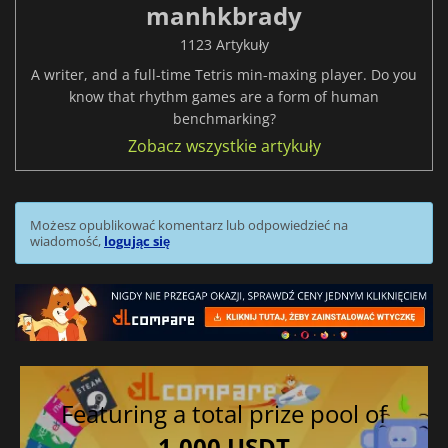
manhkbrady
1123 Artykuły
A writer, and a full-time Tetris min-maxing player. Do you
know that rhythm games are a form of human
benchmarking?
Zobacz wszystkie artykuły
Możesz opublikować komentarz lub odpowiedzieć na
wiadomość,
logując się
Featuring a total prize pool of
1,000 USDT