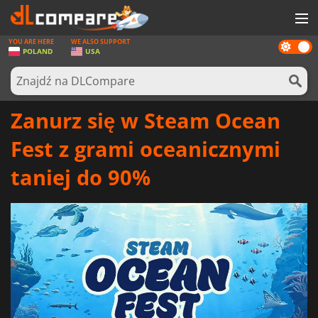
YOU ARE HERE
WE ALSO SUPPORT
Dark
GRY
POLAND
USA
mode
KARTY DO GIER
OPROGRAMOWANIE
Zanurz się w Steam Ocean
REWARDS
Fest z grami oceanicznymi
SPRZĘT KOMPUTEROWY
taniej do 90%
AKTUALNOŚCI
ZALOGUJ SIĘ LUB ZAREJESTRUJ