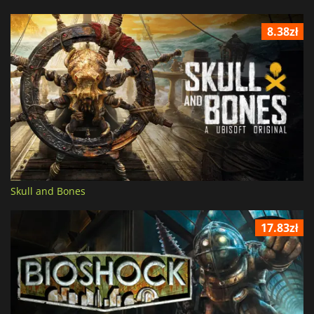
8.38zł
Skull and Bones
17.83zł