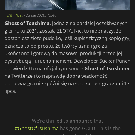
Fyra Frost
-
23 cze 2020, 15:46
Ghost of Tsushima
, jedna z najbardziej oczekiwanych
gier roku 2021, została ZŁOTA. Nie, to nie znaczy, że
dostaniesz złote pudełko, jeśli kupisz fizyczną kopię gry,
oznacza to po prostu, że twórcy uznali grę za
ukończoną i gotową do masowej produkcji przed jej
dystrybucją i uruchomieniem. Deweloper Sucker Punch
potwierdził to na oficjalnym koncie
Ghost of Tsushima
na Twitterze i to naprawdę dobra wiadomość,
ponieważ gra nie spóźni się na spotkanie z graczami 17
lipca.
We’re thrilled to announce that
#GhostOfTsushima
has gone GOLD! This is the