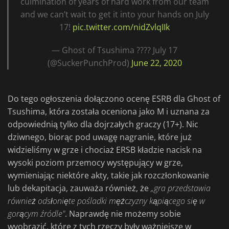
culmination of years of hard work from our team
and we can’t wait to get it into your hands on July
17!
pic.twitter.com/nidZvlqIIk
— Ghost of Tsushima ???? July 17
(@SuckerPunchProd)
June 22, 2020
Do tego ogłoszenia dołączono ocenę ESRB dla Ghost of
Tsushima, która została oceniona jako M i uznana za
odpowiednią tylko dla dojrzałych graczy (17+). Nic
dziwnego, biorąc pod uwagę nagranie, które już
widzieliśmy w grze i chociaż ERSB kładzie nacisk na
wysoki poziom przemocy występujący w grze,
wymieniając niektóre akty, takie jak rozczłonkowanie
lub dekapitacja, zauważa również, że
„gra przedstawia
również odsłonięte pośladki mężczyzny kąpiącego się w
gorącym źródle"
. Naprawdę nie możemy sobie
wyobrazić, które z tych rzeczy były ważniejsze w