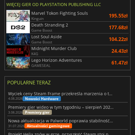
WIĘCEJ GIER OD PLAYSTATION PUBLISHING LLC
Marvel Tokon Fighting Souls
195.55zł
Kinguin
Death Stranding 2
177.68zł
Game Boost
Lost Soul Aside
104.22zł
Game Boost
Midnight Murder Club
24.43zł
K4G
Lego Horizon Adventures
61.47zł
GAMESEAL
POPULARNE TERAZ
Wyciek ceny Steam Frame przekreśla marzenia o tanim zestawie VR
Nowości Hardware
4.08.2026
Premiery gier wideo w tym tygodniu – sierpień 2026 r. (32. tydzień)
Premiery gier
3.08.2026
Nowa aktualizacja w Palworld poprawia stabilność Sunreach i walk z bossami
Aktualności gamingowe
31.07.2026
Projekt Helix znów w grze, przyszłość Steam stoi pod znakiem zapytania