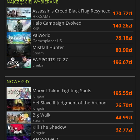
NAJCZĘŚCIEJ WYBIERANE
Assassin's Creed Black Flag Resynced
170.72zł
HRKGAME
Halo Campaign Evolved
140.26zł
K4G
Palworld
78.18zł
Gamesplanet US
Mistfall Hunter
80.99zł
Steam
EA SPORTS FC 27
196.67zł
Eneba
NOWE GRY
Marvel Tokon Fighting Souls
195.55zł
Kinguin
HellSlave II Judgment of the Archon
26.70zł
Kinguin
Big Walk
44.99zł
Steam
Kill The Shadow
32.77zł
Kinguin
Retrowave 2