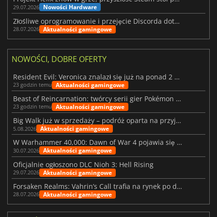
Nowości Hardware
29.07.2026
Złośliwe oprogramowanie i przejęcie Discorda dotknęły Meccha Chameleon
Aktualności gamingowe
28.07.2026
NOWOŚCI, DOBRE OFERTY
Resident Evil: Veronica znalazł się już na ponad 2 milionach list życzeń
Aktualności gamingowe
23 godzin temu
Beast of Reincarnation: twórcy serii gier Pokémon wkraczają na nową ścieżkę
Aktualności gamingowe
23 godzin temu
Big Walk już w sprzedaży – podróż oparta na przyjaźni
Aktualności gamingowe
5.08.2026
W Warhammer 40,000: Dawn of War 4 pojawia się frakcja Nekronów
Aktualności gamingowe
30.07.2026
Oficjalnie ogłoszono DLC Nioh 3: Hell Rising
Aktualności gamingowe
29.07.2026
Forsaken Realms: Vahrin’s Call trafia na rynek po dziesięciu latach prac
Aktualności gamingowe
28.07.2026