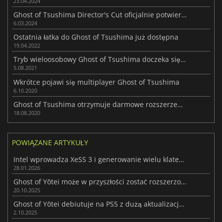
23.04.2024
Ghost of Tsushima Director's Cut oficjalnie potwierdza datę premiery na PC!
6.03.2024
Ostatnia łatka do Ghost of Tsushima już dostępna
19.04.2022
Tryb wieloosobowy Ghost of Tsushima doczeka się osobnej gry
5.08.2021
Wkrótce pojawi się multiplayer Ghost of Tsushima
6.10.2020
Ghost of Tsushima otrzymuje darmowe rozszerzenie
18.08.2020
POWIĄZANE ARTYKUŁY
Intel wprowadza XeSS 3 i generowanie wielu klatek w sterownikach Arc
28.01.2026
Ghost of Yōtei może w przyszłości zostać rozszerzone o fabularne DLC
20.10.2025
Ghost of Yōtei debiutuje na PS5 z dużą aktualizacją Day-One
2.10.2025