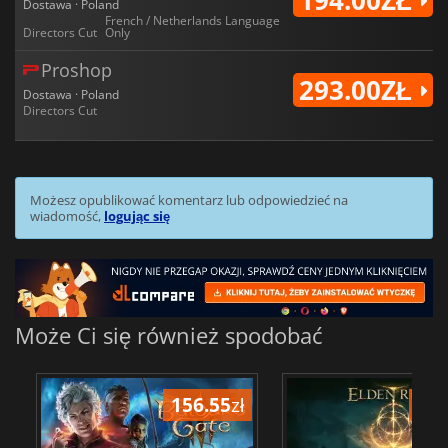
194.00ZŁ
Dostawa · Poland
French / Netherlands Language
Directors Cut
Only
Proshop
293.00ZŁ
Dostawa · Poland
Directors Cut
Możesz opublikować komentarz lub odpowiedzieć na
wiadomość,
logując się
Może Ci się również spodobać
156.55
zł
175