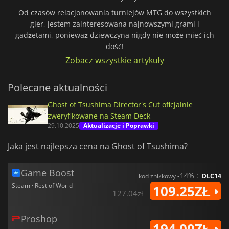
Od czasów relacjonowania turniejów MTG do wszystkich
gier, jestem zainteresowana najnowszymi grami i
gadżetami, ponieważ dziewczyna nigdy nie może mieć ich
dość!
Zobacz wszystkie artykuły
Polecane aktualności
Ghost of Tsushima Director's Cut oficjalnie
zweryfikowane na Steam Deck
29.10.2025
Aktualizacje i Poprawki
Jaka jest najlepsza cena na Ghost of Tsushima?
Game Boost
-14% :
kod zniżkowy
DLC14
Steam · Rest of World
109.25ZŁ
127.04zł
Proshop