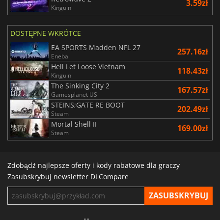
3.59zł
Kinguin
DOSTĘPNE WKRÓTCE
EA SPORTS Madden NFL 27
257.16zł
Eneba
Hell Let Loose Vietnam
118.43zł
Kinguin
The Sinking City 2
167.57zł
Gamesplanet US
STEINS;GATE RE BOOT
202.49zł
Steam
Mortal Shell II
169.00zł
Steam
Zdobądź najlepsze oferty i kody rabatowe dla graczy
Zasubskrybuj newsletter DLCompare