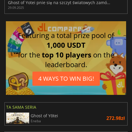
Ghost of Yotei pnie się na szczyt światowych zamówień przedpremierowych
29.09.2025
Featuring a total prize pool of
1,000 USDT
for the
top 10 players
on the
leaderboard.
4 WAYS TO WIN BIG!
TA SAMA SERIA
Ghost of Yōtei
272.98zł
Eneba