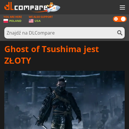
YOU ARE HERE
WE ALSO SUPPORT
Dark
GRY
POLAND
USA
mode
KARTY DO GIER
OPROGRAMOWANIE
Ghost of Tsushima jest
REWARDS
ZŁOTY
SPRZĘT KOMPUTEROWY
AKTUALNOŚCI
ZALOGUJ SIĘ LUB ZAREJESTRUJ