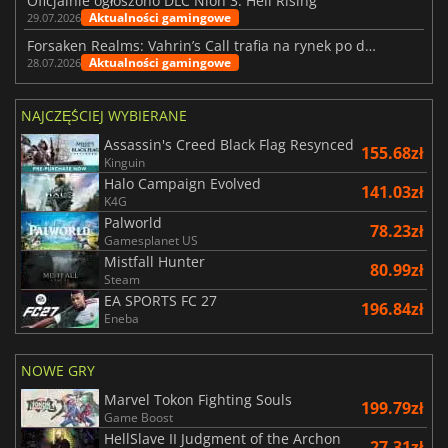
Oficjalnie ogłoszono DLC Nioh 3: Hell Rising
Aktualności gamingowe
29.07.2026
Forsaken Realms: Vahrin’s Call trafia na rynek po dziesięciu latach prac
Aktualności gamingowe
28.07.2026
NAJCZĘŚCIEJ WYBIERANE
Assassin's Creed Black Flag Resynced
155.68zł
Kinguin
Halo Campaign Evolved
141.03zł
K4G
Palworld
78.23zł
Gamesplanet US
Mistfall Hunter
80.99zł
Steam
EA SPORTS FC 27
196.84zł
Eneba
NOWE GRY
Marvel Tokon Fighting Souls
199.79zł
Game Boost
HellSlave II Judgment of the Archon
27.31zł