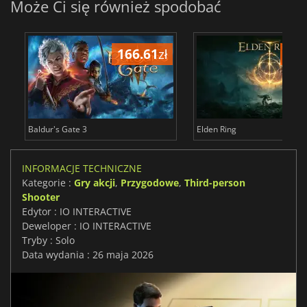
Może Ci się również spodobać
166.61
zł
175
Baldur's Gate 3
Elden Ring
INFORMACJE TECHNICZNE
Kategorie :
Gry akcji
,
Przygodowe
,
Third-person
Shooter
Edytor : IO INTERACTIVE
Deweloper : IO INTERACTIVE
Tryby : Solo
Data wydania : 26 maja 2026