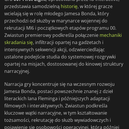
przedstawia samodzielną
historię
, w której gracze
wcielają się w rolę młodego Jamesa Bonda, który
przechodzi od służby w marynarce wojennej do
rekrutacji MI6 i początkowych etapów programu 00.
Zwiastun premierowy podkreśla połączenie
mechaniki
skradania się
, infiltracji opartej na gadżetach i
intensywnych sekwencji akcji, odzwierciedlając
ustalone podejście studia do systemowej rozgrywki
opartej na misjach, dostosowanej do kinowej struktury
narracyjnej.
Narracja gry koncentruje się na wczesnym rozwoju
Jamesa Bonda, postaci powszechnie znanej z dzieł
literackich Iana Fleminga i późniejszych adaptacji
filmowych i interaktywnych. Zwiastun podkreśla
kluczowe wątki narracyjne, w tym kształtowanie
tożsamości, rekrutację do służb wywiadowczych i
pojawienie się osobowości operacyjnej, która później