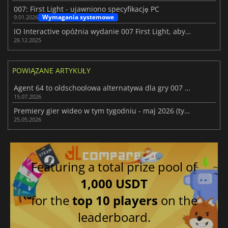
007: First Light - ujawniono specyfikację PC
Wymagania systemowe
9.01.2026
IO Interactive opóźnia wydanie 007 First Light, aby zapewnić jakość
26.12.2025
POWIĄZANE ARTYKUŁY
Agent 64 to oldschoolowa alternatywa dla gry 007 First Light
15.07.2026
Premiery gier wideo w tym tygodniu - maj 2026 (tydzień 22)
25.05.2026
Featuring a total prize pool of
1,000 USDT
for the
top 10 players
on the
leaderboard.