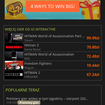
4 WAYS TO WIN BIG!
WIĘCEJ GIER OD IO INTERACTIVE
HITMAN World of Assassination Part One
99.99zł
Steam
Hitman 3
70.80zł
Game Boost
HITMAN World of Assassination
72.49zł
K4G
Freedom Fighters
19.44zł
Kinguin
HITMAN 2
67.24zł
HRKGAME
POPULARNE TERAZ
Premiery gier wideo w tym tygodniu – sierpień 2026 r. (32. tydzień)
Premiery gier
3.08.2026