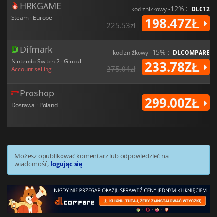
HRKGAME
-12% :
kod zniżkowy
DLC12
Steam · Europe
198.47ZŁ
225.53zł
Difmark
-15% :
kod zniżkowy
DLCOMPARE
Nintendo Switch 2 · Global
233.78ZŁ
275.04zł
Account selling
Proshop
299.00ZŁ
Dostawa · Poland
Możesz opublikować komentarz lub odpowiedzieć na
wiadomość,
logując się