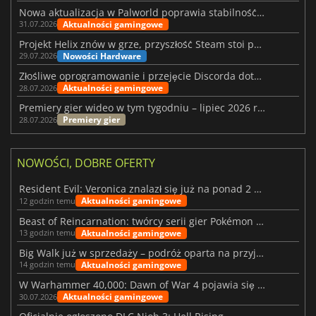
Nowa aktualizacja w Palworld poprawia stabilność Sunreach i walk z bossami
Aktualności gamingowe
31.07.2026
Projekt Helix znów w grze, przyszłość Steam stoi pod znakiem zapytania
Nowości Hardware
29.07.2026
Złośliwe oprogramowanie i przejęcie Discorda dotknęły Meccha Chameleon
Aktualności gamingowe
28.07.2026
Premiery gier wideo w tym tygodniu – lipiec 2026 r. (tydzień 31)
Premiery gier
28.07.2026
NOWOŚCI, DOBRE OFERTY
Resident Evil: Veronica znalazł się już na ponad 2 milionach list życzeń
Aktualności gamingowe
12 godzin temu
Beast of Reincarnation: twórcy serii gier Pokémon wkraczają na nową ścieżkę
Aktualności gamingowe
13 godzin temu
Big Walk już w sprzedaży – podróż oparta na przyjaźni
Aktualności gamingowe
14 godzin temu
W Warhammer 40,000: Dawn of War 4 pojawia się frakcja Nekronów
Aktualności gamingowe
30.07.2026