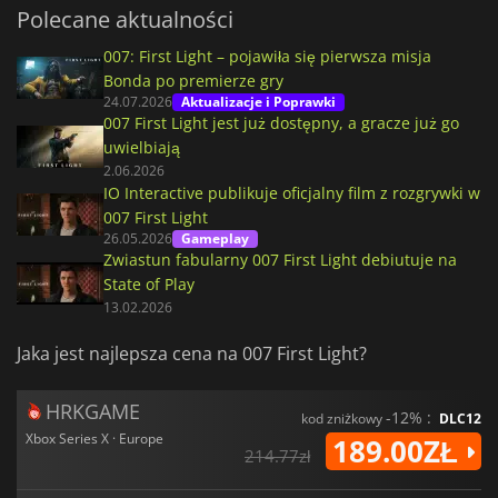
Polecane aktualności
007: First Light – pojawiła się pierwsza misja
Bonda po premierze gry
24.07.2026
Aktualizacje i Poprawki
007 First Light jest już dostępny, a gracze już go
uwielbiają
2.06.2026
IO Interactive publikuje oficjalny film z rozgrywki w
007 First Light
26.05.2026
Gameplay
Zwiastun fabularny 007 First Light debiutuje na
State of Play
13.02.2026
Jaka jest najlepsza cena na 007 First Light?
HRKGAME
-12% :
kod zniżkowy
DLC12
Xbox Series X · Europe
189.00ZŁ
214.77zł