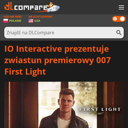
YOU ARE HERE
WE ALSO SUPPORT
Dark
GRY
POLAND
USA
mode
KARTY DO GIER
OPROGRAMOWANIE
IO Interactive prezentuje
REWARDS
zwiastun premierowy 007
SPRZĘT KOMPUTEROWY
First Light
AKTUALNOŚCI
ZALOGUJ SIĘ LUB ZAREJESTRUJ