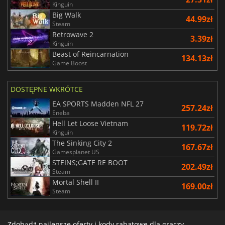
Kinguin
Big Walk
44.99zł
Steam
Retrowave 2
3.39zł
Kinguin
Beast of Reincarnation
134.13zł
Game Boost
DOSTĘPNE WKRÓTCE
EA SPORTS Madden NFL 27
257.24zł
Eneba
Hell Let Loose Vietnam
119.72zł
Kinguin
The Sinking City 2
167.67zł
Gamesplanet US
STEINS;GATE RE BOOT
202.49zł
Steam
Mortal Shell II
169.00zł
Steam
Zdobądź najlepsze oferty i kody rabatowe dla graczy