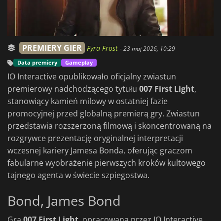
PREMIERY GIER
Fyra Frost
-
23 maj 2026, 10:29
Data premiery
Gameplay
IO Interactive opublikowało oficjalny zwiastun
premierowy nadchodzącego tytułu
007 First Light
,
stanowiący kamień milowy w ostatniej fazie
promocyjnej przed globalną premierą gry. Zwiastun
przedstawia rozszerzoną filmową i skoncentrowaną na
rozgrywce prezentację oryginalnej interpretacji
wczesnej kariery Jamesa Bonda, oferując graczom
fabularne wyobrażenie pierwszych kroków kultowego
tajnego agenta w świecie szpiegostwa.
Bond, James Bond
Gra
007 First Light
, opracowana przez IO Interactive,