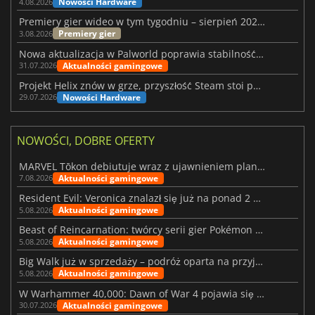
Nowości Hardware
4.08.2026
Premiery gier wideo w tym tygodniu – sierpień 2026 r. (32. tydzień)
Premiery gier
3.08.2026
Nowa aktualizacja w Palworld poprawia stabilność Sunreach i walk z bossami
Aktualności gamingowe
31.07.2026
Projekt Helix znów w grze, przyszłość Steam stoi pod znakiem zapytania
Nowości Hardware
29.07.2026
NOWOŚCI, DOBRE OFERTY
MARVEL Tōkon debiutuje wraz z ujawnieniem planu rozwoju na pierwszy rok
Aktualności gamingowe
7.08.2026
Resident Evil: Veronica znalazł się już na ponad 2 milionach list życzeń
Aktualności gamingowe
5.08.2026
Beast of Reincarnation: twórcy serii gier Pokémon wkraczają na nową ścieżkę
Aktualności gamingowe
5.08.2026
Big Walk już w sprzedaży – podróż oparta na przyjaźni
Aktualności gamingowe
5.08.2026
W Warhammer 40,000: Dawn of War 4 pojawia się frakcja Nekronów
Aktualności gamingowe
30.07.2026