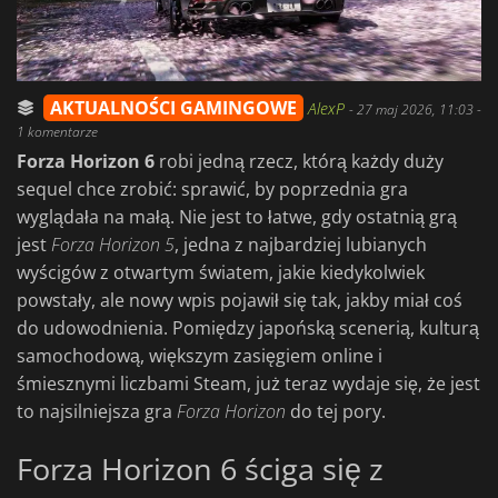
AKTUALNOŚCI GAMINGOWE
AlexP
-
27 maj 2026, 11:03
-
1 komentarze
Forza Horizon 6
robi jedną rzecz, którą każdy duży
sequel chce zrobić: sprawić, by poprzednia gra
wyglądała na małą. Nie jest to łatwe, gdy ostatnią grą
jest
Forza
Horizon
5
, jedna z najbardziej lubianych
wyścigów z otwartym światem, jakie kiedykolwiek
powstały, ale nowy wpis pojawił się tak, jakby miał coś
do udowodnienia. Pomiędzy japońską scenerią, kulturą
samochodową, większym zasięgiem online i
śmiesznymi liczbami Steam, już teraz wydaje się, że jest
to najsilniejsza gra
Forza
Horizon
do tej pory.
Forza Horizon 6 ściga się z