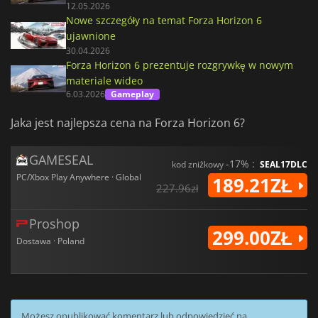
12.05.2026
Nowe szczegóły na temat Forza Horizon 6
ujawnione
30.04.2026
Forza Horizon 6 prezentuje rozgrywkę w nowym
materiale wideo
6.03.2026
Gameplay
Jaka jest najlepsza cena na Forza Horizon 6?
GAMESEAL
-17% :
kod zniżkowy
SEAL17DLC
PC/Xbox Play Anywhere · Global
189.21ZŁ
227.96zł
Proshop
299.00ZŁ
Dostawa · Poland
Możesz opublikować komentarz lub odpowiedzieć na