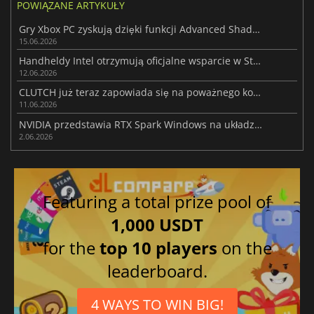
POWIĄZANE ARTYKUŁY
Gry Xbox PC zyskują dzięki funkcji Advanced Shader Delivery
15.06.2026
Handheldy Intel otrzymują oficjalne wsparcie w SteamOS 3.8.7 Beta
12.06.2026
CLUTCH już teraz zapowiada się na poważnego konkurenta dla Forza Horizon 6
11.06.2026
NVIDIA przedstawia RTX Spark Windows na układzie Arm dla PC i laptopów
2.06.2026
Featuring a total prize pool of
1,000 USDT
for the
top 10 players
on the
leaderboard.
4 WAYS TO WIN BIG!