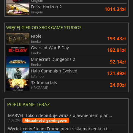
Kinguin
Forza Horizon 2
1014.34zł
Kinguin
WIĘCEJ GIER OD XBOX GAME STUDIOS
Fable
193.43zł
Eneba
Gears of War E Day
192.91zł
Eneba
Minecraft Dungeons 2
92.14zł
Eneba
Halo Campaign Evolved
121.49zł
LDShop
33 Immortals
24.90zł
HRKGAME
POPULARNE TERAZ
MARVEL Tōkon debiutuje wraz z ujawnieniem planu rozwoju na pierwszy rok
Aktualności gamingowe
7.08.2026
Wyciek ceny Steam Frame przekreśla marzenia o tanim zestawie VR