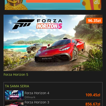
96.35zł
Forza Horizon 5
TA SAMA SERIA
Forza Horizon 4
109.45zł
Difmark
Forza Horizon 3
856.67zł