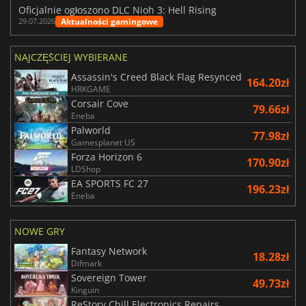
Oficjalnie ogłoszono DLC Nioh 3: Hell Rising
Aktualności gamingowe
29.07.2026
NAJCZĘŚCIEJ WYBIERANE
Assassin's Creed Black Flag Resynced
164.20zł
HRKGAME
Corsair Cove
79.66zł
Eneba
Palworld
77.98zł
Gamesplanet US
Forza Horizon 6
170.90zł
LDShop
EA SPORTS FC 27
196.23zł
Eneba
NOWE GRY
Fantasy Network
18.28zł
Difmark
Sovereign Tower
49.73zł
Kinguin
ReStory Chill Electronics Repairs