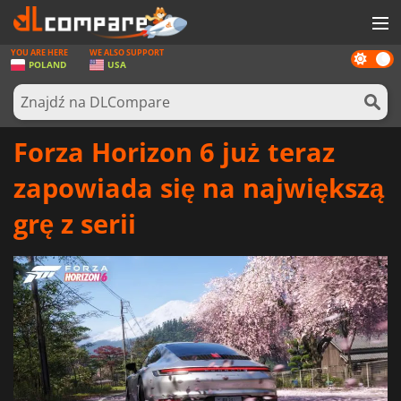
YOU ARE HERE
WE ALSO SUPPORT
Dark
GRY
POLAND
USA
mode
KARTY DO GIER
OPROGRAMOWANIE
Forza Horizon 6 już teraz
REWARDS
zapowiada się na największą
SPRZĘT KOMPUTEROWY
grę z serii
AKTUALNOŚCI
ZALOGUJ SIĘ LUB ZAREJESTRUJ