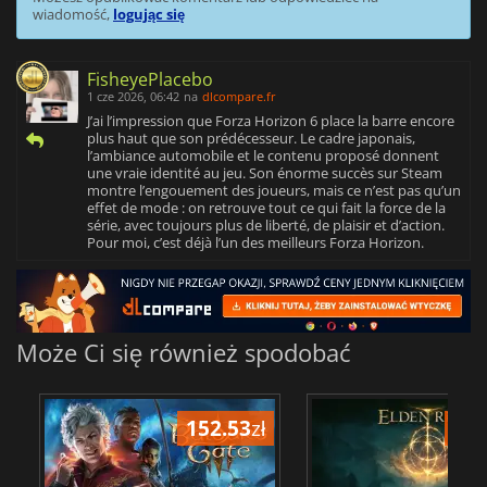
wiadomość,
logując się
FisheyePlacebo
1 cze 2026, 06:42
na
dlcompare.fr
J’ai l’impression que Forza Horizon 6 place la barre encore
plus haut que son prédécesseur. Le cadre japonais,
l’ambiance automobile et le contenu proposé donnent
une vraie identité au jeu. Son énorme succès sur Steam
montre l’engouement des joueurs, mais ce n’est pas qu’un
effet de mode : on retrouve tout ce qui fait la force de la
série, avec toujours plus de liberté, de plaisir et d’action.
Pour moi, c’est déjà l’un des meilleurs Forza Horizon.
Może Ci się również spodobać
152.53
zł
175