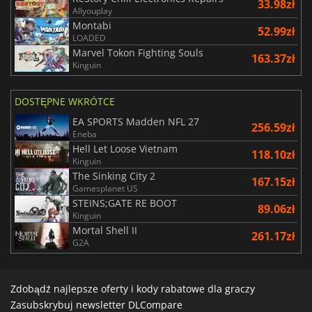
33.98zł
Allyouplay
Montabi
52.99zł
LOADED
Marvel Tokon Fighting Souls
163.37zł
Kinguin
DOSTĘPNE WKRÓTCE
EA SPORTS Madden NFL 27
256.59zł
Eneba
Hell Let Loose Vietnam
118.10zł
Kinguin
The Sinking City 2
167.15zł
Gamesplanet US
STEINS;GATE RE BOOT
89.06zł
Kinguin
Mortal Shell II
261.17zł
G2A
Zdobądź najlepsze oferty i kody rabatowe dla graczy
Zasubskrybuj newsletter DLCompare