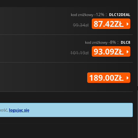
-12% :
kod zniżkowy
DLC12DEAL
87.42ZŁ
99.34zł
-8% :
kod zniżkowy
DLC8
93.09ZŁ
101.19zł
189.00ZŁ
mość,
logując się