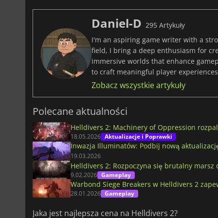
Daniel-D
295 Artykuły
I'm an aspiring game writer with a stro
field, I bring a deep enthusiasm for c
immersive worlds that enhance gamepla
to craft meaningful player experiences 
Zobacz wszystkie artykuły
Polecane aktualności
Helldivers 2: Machinery of Oppression rozpa
18.05.2026
Aktualizacje i Poprawki
Inwazja Illuminatów: Podbij nową aktualizację
19.03.2026
Helldivers 2: Rozpoczyna się brutalny marsz
9.02.2026
Gameplay
Warbond Siege Breakers w Helldivers 2 zapew
28.01.2026
Gameplay
Jaka jest najlepsza cena na Helldivers 2?