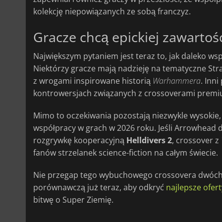
kolekcję niepowiązanych ze sobą franczyz.
Gracze chcą epickiej zawartoś
Największym pytaniem jest teraz to, jak daleko w
Niektórzy gracze mają nadzieję na tematyczne Str
z wrogami inspirowane historią
Warhammera
. Inn
kontrowersjach związanych z crossoverami premi
Mimo to oczekiwania pozostają niezwykle wysokie,
współpracy w grach w 2026 roku. Jeśli Arrowhead
rozgrywkę kooperacyjną
Helldivers 2
, crossover z
fanów strzelanek science-fiction na całym świecie.
Nie przegap tego wybuchowego crossovera dwóch 
porównawczą już teraz, aby odkryć
najlepsze ofert
bitwę o Super Ziemię.