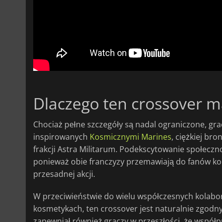
Dlaczego ten crossover m
Chociaż pełne szczegóły są nadal ograniczone, gr
inspirowanych
Kosmicznymi Marines
, ciężkiej br
frakcji Astra Militarum. Podekscytowanie społecz
ponieważ obie franczyzy przemawiają do fanów koo
przesadnej akcji.
W przeciwieństwie do wielu współczesnych kolabora
kosmetykach, ten crossover jest naturalnie zgod
zapewniał również graczy w przeszłości, że współp