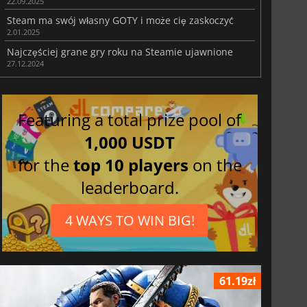
22.09.2025
Steam ma swój własny GOTY i może cię zaskoczyć
2.01.2025
Najczęściej grane gry roku na Steamie ujawnione
27.12.2024
Featuring a total prize pool of
1,000 USDT
for the
top 10 players
on the
leaderboard.
4 WAYS TO WIN BIG!
61.19zł