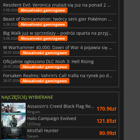
Resident Evil: Veronica znalazł się już na ponad 2 milionach list życzeń
Aktualności gamingowe
5.08.2026
Beast of Reincarnation: twórcy serii gier Pokémon wkraczają na nową ścieżkę
Aktualności gamingowe
5.08.2026
Big Walk już w sprzedaży – podróż oparta na przyjaźni
Aktualności gamingowe
5.08.2026
W Warhammer 40,000: Dawn of War 4 pojawia się frakcja Nekronów
Aktualności gamingowe
30.07.2026
Oficjalnie ogłoszono DLC Nioh 3: Hell Rising
Aktualności gamingowe
29.07.2026
Forsaken Realms: Vahrin’s Call trafia na rynek po dziesięciu latach prac
Aktualności gamingowe
28.07.2026
NAJCZĘŚCIEJ WYBIERANE
Assassin's Creed Black Flag Resynced
170.96zł
Kinguin
Halo Campaign Evolved
121.85zł
LDShop
Mistfall Hunter
80.99zł
Steam