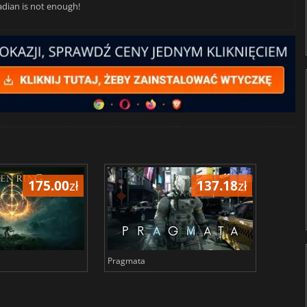
adian is not enough!
175.00
zł
137.18
zł
Pragmata
Total 