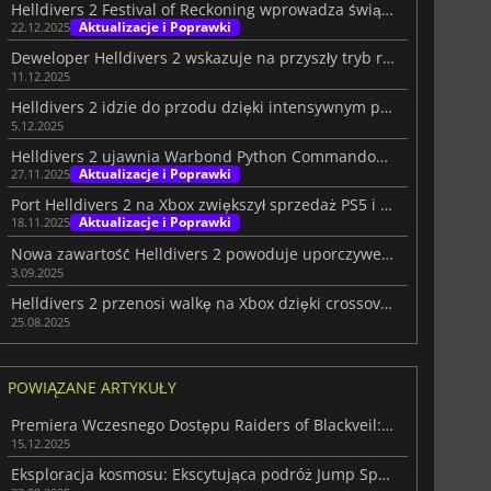
Helldivers 2 Festival of Reckoning wprowadza świąteczny chaos
Aktualizacje i Poprawki
22.12.2025
Deweloper Helldivers 2 wskazuje na przyszły tryb roguelite
11.12.2025
Helldivers 2 idzie do przodu dzięki intensywnym pracom optymalizacyjnym
5.12.2025
Helldivers 2 ujawnia Warbond Python Commandos na grudzień 2025
Aktualizacje i Poprawki
27.11.2025
Port Helldivers 2 na Xbox zwiększył sprzedaż PS5 i PC, potwierdza Sony
Aktualizacje i Poprawki
18.11.2025
Nowa zawartość Helldivers 2 powoduje uporczywe problemy z wydajnością
3.09.2025
Helldivers 2 przenosi walkę na Xbox dzięki crossoverowi Halo: ODST
25.08.2025
POWIĄZANE ARTYKUŁY
Premiera Wczesnego Dostępu Raiders of Blackveil: MOBA spotyka Roguelite
15.12.2025
Eksploracja kosmosu: Ekscytująca podróż Jump Space w trybie kooperacji