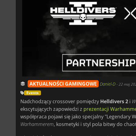
AKTUALNOŚCI GAMINGOWE
Daniel-D
-
22 maj 20
Events
Nadchodzący crossover pomiędzy
Helldivers 2
i
W
ekscytujących zapowiedzi z
prezentacji Warhammer
współpraca pojawi się jako specjalny "Legendary
Warhammerem
, kosmetyki i styl pola bitwy do chao