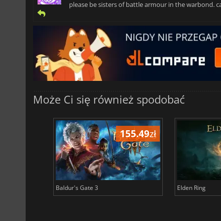
please be sisters of battle armour in the warbond. c
Może Ci się również spodobać
196.59
zł
155.49
zł
Baldur's Gate 3
Elden Ring