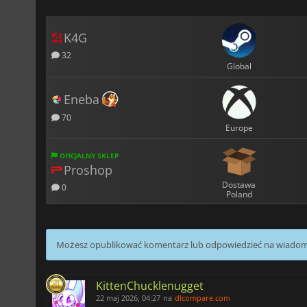
K4G
32
Global
Eneba
70
Europe
OFICJALNY SKLEP
Proshop
Dostawa
0
Poland
Możesz opublikować komentarz lub odpowiedzieć na wiado
KittenChucklenugget
22 maj 2026, 04:27
na
dlcompare.com