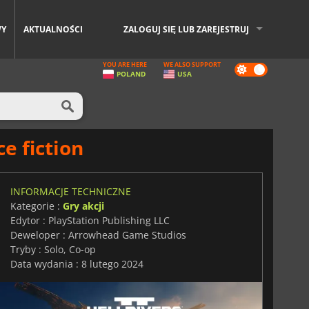
WY
AKTUALNOŚCI
ZALOGUJ SIĘ LUB ZAREJESTRUJ
YOU ARE HERE
WE ALSO SUPPORT
Dark
POLAND
USA
mode
e fiction
INFORMACJE TECHNICZNE
Kategorie :
Gry akcji
Edytor : PlayStation Publishing LLC
Deweloper : Arrowhead Game Studios
Tryby : Solo, Co-op
Data wydania : 8 lutego 2024