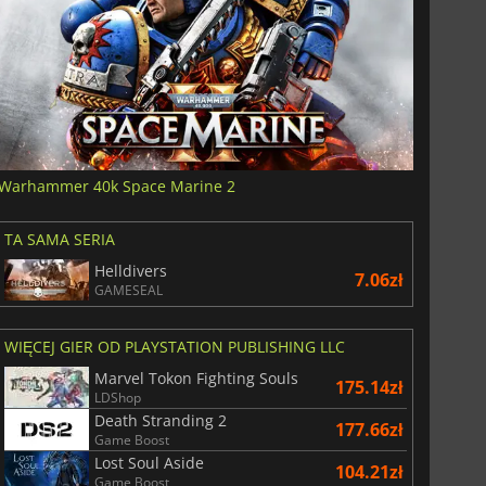
Warhammer 40k Space Marine 2
TA SAMA SERIA
Helldivers
7.06zł
GAMESEAL
WIĘCEJ GIER OD PLAYSTATION PUBLISHING LLC
Marvel Tokon Fighting Souls
175.14zł
LDShop
Death Stranding 2
177.66zł
Game Boost
Lost Soul Aside
104.21zł
Game Boost