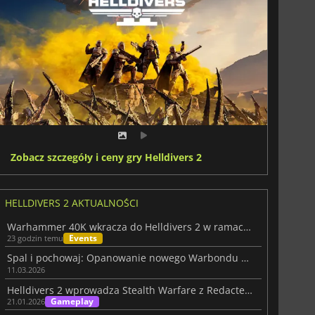
Zobacz szczegóły i ceny gry Helldivers 2
HELLDIVERS 2 AKTUALNOŚCI
Warhammer 40K wkracza do Helldivers 2 w ramach epickiej nowej współpracy
Events
23 godzin temu
Spal i pochowaj: Opanowanie nowego Warbondu Helldivers 2
11.03.2026
Helldivers 2 wprowadza Stealth Warfare z Redacted Regiment
Gameplay
21.01.2026