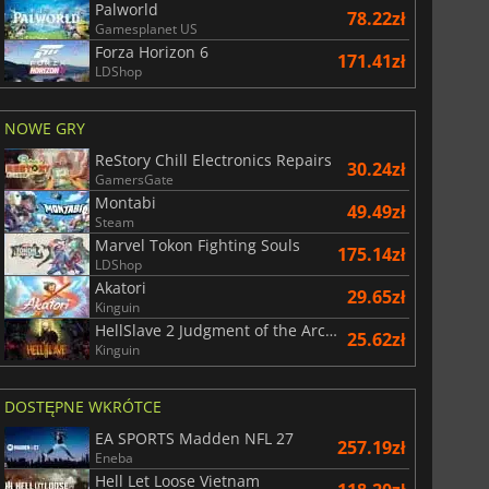
Palworld
78.22zł
Gamesplanet US
Forza Horizon 6
171.41zł
LDShop
NOWE GRY
ReStory Chill Electronics Repairs
30.24zł
GamersGate
Montabi
49.49zł
Steam
Marvel Tokon Fighting Souls
175.14zł
LDShop
Akatori
29.01
zł
66.54
zł
29.65zł
Kinguin
HellSlave 2 Judgment of the Archon
25.62zł
Kinguin
DOSTĘPNE WKRÓTCE
War WARHAMMER 3
Lies Of P
EA SPORTS Madden NFL 27
257.19zł
Eneba
Hell Let Loose Vietnam