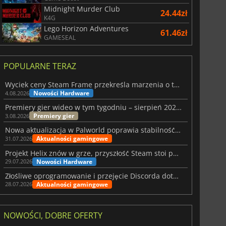
Midnight Murder Club
24.44zł
K4G
Lego Horizon Adventures
61.46zł
GAMESEAL
POPULARNE TERAZ
Wyciek ceny Steam Frame przekreśla marzenia o tanim zestawie VR
Nowości Hardware
4.08.2026
Premiery gier wideo w tym tygodniu – sierpień 2026 r. (32. tydzień)
Premiery gier
3.08.2026
Nowa aktualizacja w Palworld poprawia stabilność Sunreach i walk z bossami
Aktualności gamingowe
31.07.2026
Projekt Helix znów w grze, przyszłość Steam stoi pod znakiem zapytania
Nowości Hardware
29.07.2026
Złośliwe oprogramowanie i przejęcie Discorda dotknęły Meccha Chameleon
Aktualności gamingowe
28.07.2026
NOWOŚCI, DOBRE OFERTY