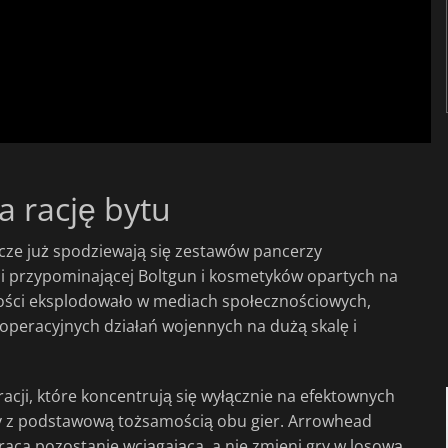
a rację bytu
acze już spodziewają się zestawów pancerzy
oni przypominającej Boltgun i kosmetyków opartych na
ności eksplodowało w mediach społecznościowych,
peracyjnych działań wojennych na dużą skalę i
cji, które koncentrują się wyłącznie na efektownych
ny z podstawową tożsamością obu gier. Arrowhead
raca pozostanie wciągająca, a nie zmieni gry w losową