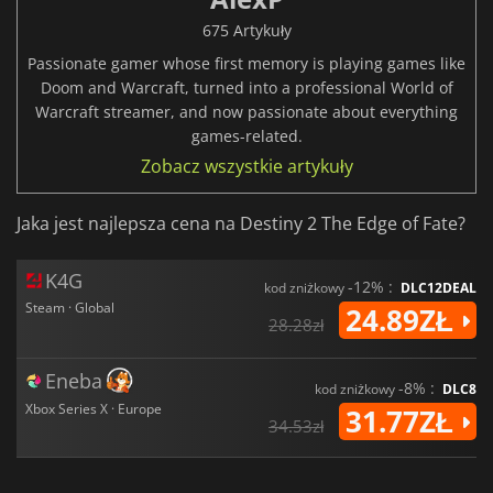
675 Artykuły
Passionate gamer whose first memory is playing games like
Doom and Warcraft, turned into a professional World of
Warcraft streamer, and now passionate about everything
games-related.
Zobacz wszystkie artykuły
Jaka jest najlepsza cena na Destiny 2 The Edge of Fate?
K4G
-12% :
kod zniżkowy
DLC12DEAL
Steam · Global
24.89ZŁ
28.28zł
Eneba
-8% :
kod zniżkowy
DLC8
Xbox Series X · Europe
31.77ZŁ
34.53zł