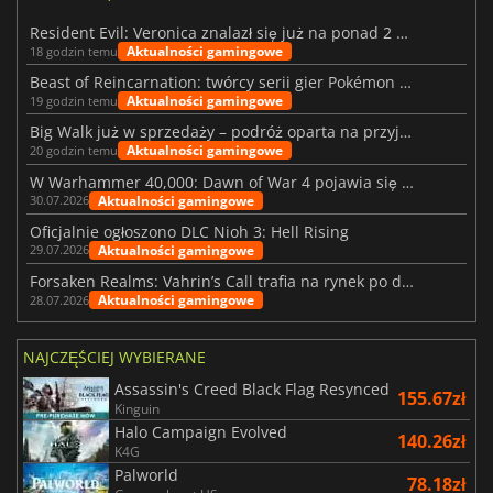
Resident Evil: Veronica znalazł się już na ponad 2 milionach list życzeń
Aktualności gamingowe
18 godzin temu
Beast of Reincarnation: twórcy serii gier Pokémon wkraczają na nową ścieżkę
Aktualności gamingowe
19 godzin temu
Big Walk już w sprzedaży – podróż oparta na przyjaźni
Aktualności gamingowe
20 godzin temu
W Warhammer 40,000: Dawn of War 4 pojawia się frakcja Nekronów
Aktualności gamingowe
30.07.2026
Oficjalnie ogłoszono DLC Nioh 3: Hell Rising
Aktualności gamingowe
29.07.2026
Forsaken Realms: Vahrin’s Call trafia na rynek po dziesięciu latach prac
Aktualności gamingowe
28.07.2026
NAJCZĘŚCIEJ WYBIERANE
Assassin's Creed Black Flag Resynced
155.67zł
Kinguin
Halo Campaign Evolved
140.26zł
K4G
Palworld
78.18zł