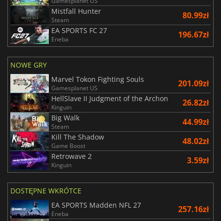
Gamesplanet US
Mistfall Hunter
80.99zł
Steam
EA SPORTS FC 27
196.67zł
Eneba
NOWE GRY
Marvel Tokon Fighting Souls
201.09zł
Gamesplanet US
HellSlave II Judgment of the Archon
26.82zł
Kinguin
Big Walk
44.99zł
Steam
Kill The Shadow
48.02zł
Game Boost
Retrowave 2
3.59zł
Kinguin
DOSTĘPNE WKRÓTCE
EA SPORTS Madden NFL 27
257.16zł
Eneba