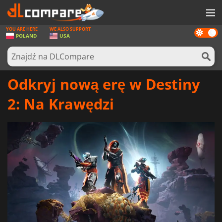
YOU ARE HERE
WE ALSO SUPPORT
Dark
GRY
POLAND
USA
mode
KARTY DO GIER
OPROGRAMOWANIE
Odkryj nową erę w Destiny
REWARDS
2: Na Krawędzi
SPRZĘT KOMPUTEROWY
AKTUALNOŚCI
ZALOGUJ SIĘ LUB ZAREJESTRUJ