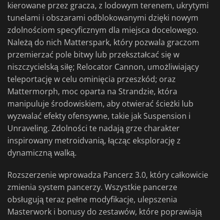
kierowane przez gracza, z lodowym terenem, ukrytymi
tunelami i obszarami odblokowanymi dzięki nowym
zdolnościom specyficznym dla miejsca docelowego.
Należą do nich Matterspark, który pozwala graczom
przemierzać pole bitwy lub przekształcać się w
niszczycielską siłę; Relocator Cannon, umożliwiający
teleportację w celu ominięcia przeszkód; oraz
Mattermorph, moc oparta na Strandzie, która
manipuluje środowiskiem, aby otwierać ścieżki lub
wyzwalać efekty ofensywne, takie jak Suspension i
Unraveling. Zdolności te nadają grze charakter
inspirowany metroidvanią, łącząc eksplorację z
dynamiczną walką.
Rozszerzenie wprowadza Pancerz 3.0, który całkowicie
zmienia system pancerzy. Wszystkie pancerze
obsługują teraz pełne modyfikacje, ulepszenia
Masterwork i bonusy do zestawów, które poprawiają