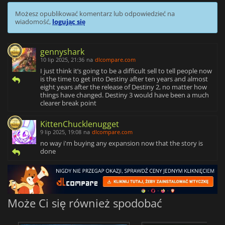
Możesz opublikować komentarz lub odpowiedzieć na
wiadomość,
logując się
gennyshark
10 lip 2025, 21:36
na
dlcompare.com
I just think it’s going to be a difficult sell to tell people now
is the time to get into Destiny after ten years and almost
eight years after the release of Destiny 2, no matter how
things have changed. Destiny 3 would have been a much
clearer break point
KittenChucklenugget
9 lip 2025, 19:08
na
dlcompare.com
no way i'm buying any expansion now that the story is
done
Może Ci się również spodobać