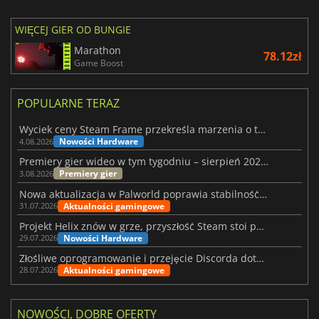
WIĘCEJ GIER OD BUNGIE
Marathon
78.12zł
Game Boost
POPULARNE TERAZ
Wyciek ceny Steam Frame przekreśla marzenia o tanim zestawie VR
Nowości Hardware
4.08.2026
Premiery gier wideo w tym tygodniu – sierpień 2026 r. (32. tydzień)
Premiery gier
3.08.2026
Nowa aktualizacja w Palworld poprawia stabilność Sunreach i walk z bossami
Aktualności gamingowe
31.07.2026
Projekt Helix znów w grze, przyszłość Steam stoi pod znakiem zapytania
Nowości Hardware
29.07.2026
Złośliwe oprogramowanie i przejęcie Discorda dotknęły Meccha Chameleon
Aktualności gamingowe
28.07.2026
NOWOŚCI, DOBRE OFERTY