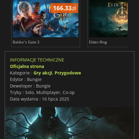
166.33
zł
175
Baldur's Gate 3
Elden Ring
INFORMACJE TECHNICZNE
Oficjalna strona
Kategorie :
Gry akcji
,
Przygodowe
Edytor : Bungie
Deweloper : Bungie
Tryby : Solo, Multiplayer, Co-op
Data wydania : 16 lipca 2025