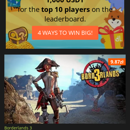
for the
top 10 players
on the
leaderboard.
4 WAYS TO WIN BIG!
9.87zł
Borderlands 3