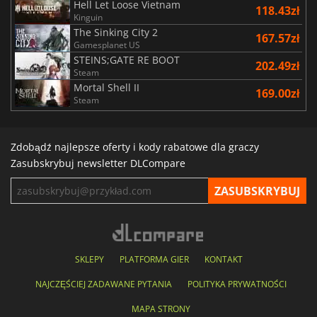
Hell Let Loose Vietnam
118.43zł
Kinguin
The Sinking City 2
167.57zł
Gamesplanet US
STEINS;GATE RE BOOT
202.49zł
Steam
Mortal Shell II
169.00zł
Steam
Zdobądź najlepsze oferty i kody rabatowe dla graczy
Zasubskrybuj newsletter DLCompare
SKLEPY
PLATFORMA GIER
KONTAKT
NAJCZĘŚCIEJ ZADAWANE PYTANIA
POLITYKA PRYWATNOŚCI
MAPA STRONY