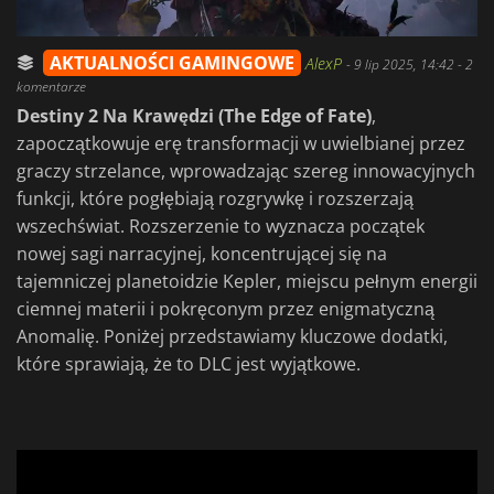
AKTUALNOŚCI GAMINGOWE
AlexP
-
9 lip 2025, 14:42
- 2
komentarze
Destiny 2
Na Krawędzi (
The Edge of Fate)
,
zapoczątkowuje erę transformacji w uwielbianej przez
graczy strzelance, wprowadzając szereg innowacyjnych
funkcji, które pogłębiają rozgrywkę i rozszerzają
wszechświat. Rozszerzenie to wyznacza początek
nowej sagi narracyjnej, koncentrującej się na
tajemniczej planetoidzie Kepler, miejscu pełnym energii
ciemnej materii i pokręconym przez enigmatyczną
Anomalię. Poniżej przedstawiamy kluczowe dodatki,
które sprawiają, że to DLC jest wyjątkowe.