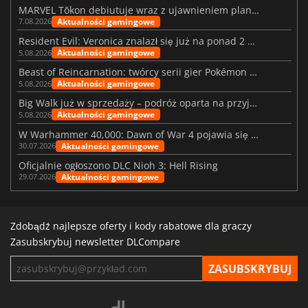
MARVEL Tōkon debiutuje wraz z ujawnieniem planu rozwoju na pierwszy rok
Aktualności gamingowe
7.08.2026
Resident Evil: Veronica znalazł się już na ponad 2 milionach list życzeń
Aktualności gamingowe
5.08.2026
Beast of Reincarnation: twórcy serii gier Pokémon wkraczają na nową ścieżkę
Aktualności gamingowe
5.08.2026
Big Walk już w sprzedaży – podróż oparta na przyjaźni
Aktualności gamingowe
5.08.2026
W Warhammer 40,000: Dawn of War 4 pojawia się frakcja Nekronów
Aktualności gamingowe
30.07.2026
Oficjalnie ogłoszono DLC Nioh 3: Hell Rising
Aktualności gamingowe
29.07.2026
Zdobądź najlepsze oferty i kody rabatowe dla graczy
Zasubskrybuj newsletter DLCompare