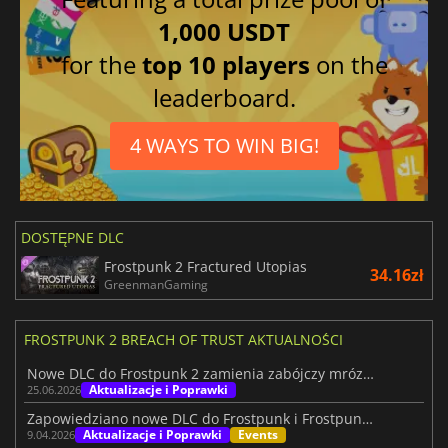
1,000 USDT
for the
top 10 players
on the
leaderboard.
4 WAYS TO WIN BIG!
DOSTĘPNE DLC
Frostpunk 2 Fractured Utopias
34.16zł
GreenmanGaming
FROSTPUNK 2 BREACH OF TRUST AKTUALNOŚCI
Nowe DLC do Frostpunk 2 zamienia zabójczy mróz na wulkaniczny ogień
Aktualizacje i Poprawki
25.06.2026
Zapowiedziano nowe DLC do Frostpunk i Frostpunk 2 na Nintendo Switch
Aktualizacje i Poprawki
Events
9.04.2026