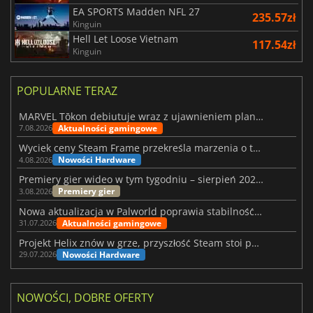
EA SPORTS Madden NFL 27
235.57zł
Kinguin
Hell Let Loose Vietnam
117.54zł
Kinguin
POPULARNE TERAZ
MARVEL Tōkon debiutuje wraz z ujawnieniem planu rozwoju na pierwszy rok
Aktualności gamingowe
7.08.2026
Wyciek ceny Steam Frame przekreśla marzenia o tanim zestawie VR
Nowości Hardware
4.08.2026
Premiery gier wideo w tym tygodniu – sierpień 2026 r. (32. tydzień)
Premiery gier
3.08.2026
Nowa aktualizacja w Palworld poprawia stabilność Sunreach i walk z bossami
Aktualności gamingowe
31.07.2026
Projekt Helix znów w grze, przyszłość Steam stoi pod znakiem zapytania
Nowości Hardware
29.07.2026
NOWOŚCI, DOBRE OFERTY