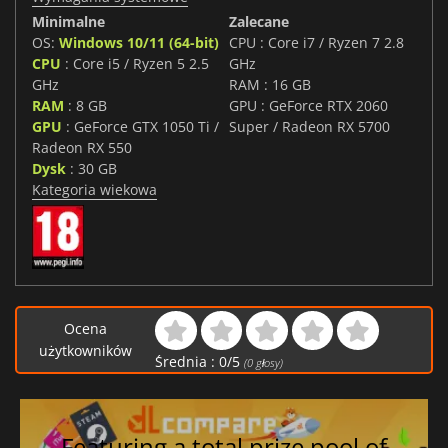
Minimalne
Zalecane
OS:
Windows 10/11 (64-bit)
CPU : Core i7 / Ryzen 7 2.8
CPU
: Core i5 / Ryzen 5 2.5
GHz
GHz
RAM : 16 GB
RAM
: 8 GB
GPU : GeForce RTX 2060
GPU
: GeForce GTX 1050 Ti /
Super / Radeon RX 5700
Radeon RX 550
Dysk
: 30 GB
Kategoria wiekowa
Ocena
użytkowników
Średnia :
0
/
5
(
0
głosy)
Featuring a total prize pool of