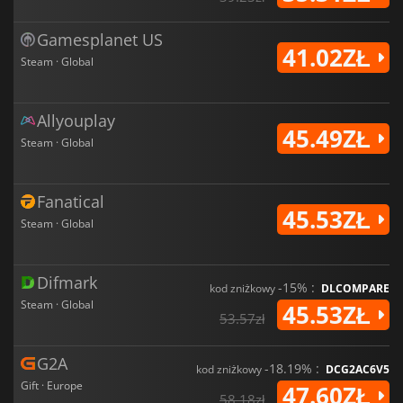
Gamesplanet US
41.02ZŁ
Steam · Global
Allyouplay
45.49ZŁ
Steam · Global
Fanatical
45.53ZŁ
Steam · Global
Difmark
-15% :
kod zniżkowy
DLCOMPARE
Steam · Global
45.53ZŁ
53.57zł
G2A
-18.19% :
kod zniżkowy
DCG2AC6V5
Gift · Europe
47.60ZŁ
58.18zł