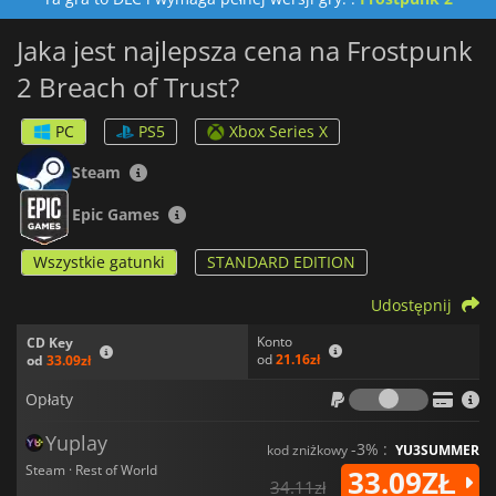
Jaka jest najlepsza cena na Frostpunk
2 Breach of Trust?
PC
PS5
Xbox Series X
Steam
Epic Games
Wszystkie gatunki
STANDARD EDITION
Udostępnij
Konto
CD Key
od
21.16zł
od
33.09zł
Opłaty
Opłaty
Yuplay
-3% :
kod zniżkowy
YU3SUMMER
Steam · Rest of World
33.09ZŁ
34.11zł