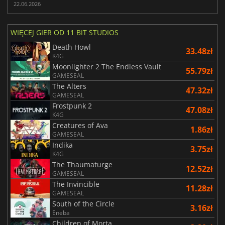
22.06.2026
WIĘCEJ GIER OD 11 BIT STUDIOS
Death Howl
33.48zł
K4G
Moonlighter 2 The Endless Vault
55.79zł
GAMESEAL
The Alters
47.32zł
GAMESEAL
Frostpunk 2
47.08zł
K4G
Creatures of Ava
1.86zł
GAMESEAL
Indika
3.75zł
K4G
The Thaumaturge
12.52zł
GAMESEAL
The Invincible
11.28zł
GAMESEAL
South of the Circle
3.16zł
Eneba
Children of Morta