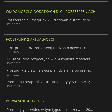
WIADOMOŚCI O DODATKACH DLC I ROZSZERZENIACH
Rozszerzenie Frostpunk 2: Przetrwanie starć ideologicznych w Krainie Mrozu
27.11.2025
FROSTPUNK 2 AKTUALNOŚCI
Frostpunk 2 rozszerza swój Horizon o nowe DLC: Fractured Utopias
3.11.2025
11 Bit Studios rozpoczyna wielki konkurs modderski dla Frostpunk 2
15.07.2025
Frostpunk 2 ujawnia swój plan działania po premierze
28.11.2024
Premiera Frostpunk 2 już jutro, a krytycy nie szczędzą pozytywnych opinii
19.09.2024
POWIĄZANE ARTYKUŁY
Premiery gier wideo w tym tygodniu – czerwiec 2026 r. (26. tydzień)