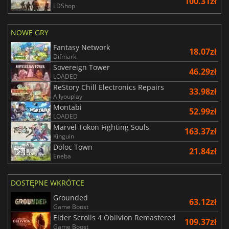
100.31zł
LDShop
NOWE GRY
Fantasy Network
18.07zł
Difmark
Sovereign Tower
46.29zł
LOADED
ReStory Chill Electronics Repairs
33.98zł
Allyouplay
Montabi
52.99zł
LOADED
Marvel Tokon Fighting Souls
163.37zł
Kinguin
Doloc Town
21.84zł
Eneba
DOSTĘPNE WKRÓTCE
Grounded
63.12zł
Game Boost
Elder Scrolls 4 Oblivion Remastered
109.37zł
Game Boost