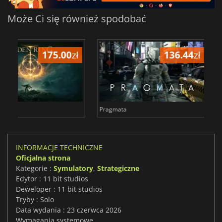
Może Ci się również spodobać
28.85
zł
68
Total War WARHAMMER 3
Lies Of P
INFORMACJE TECHNICZNE
Oficjalna strona
Kategorie :
Symulatory
,
Strategiczne
Edytor : 11 bit studios
Deweloper : 11 bit studios
Tryby : Solo
Data wydania : 23 czerwca 2026
Wymagania systemowe