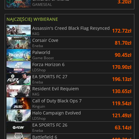
3.20zł
GAMESEAL
NAJCZĘŚCIEJ WYBIERANE
Assassin's Creed Black Flag Resynced
172.72zł
K4G
Corsair Cove
81.70zł
Eneba
Palworld
90.45zł
Game Boost
Forza Horizon 6
170.90zł
LDShop
EA SPORTS FC 27
196.13zł
Eneba
Resident Evil Requiem
130.65zł
K4G
Call of Duty Black Ops 7
119.54zł
Kinguin
Halo Campaign Evolved
121.49zł
LDShop
EA SPORTS FC 26
63.14zł
Eneba
Battlefield 6