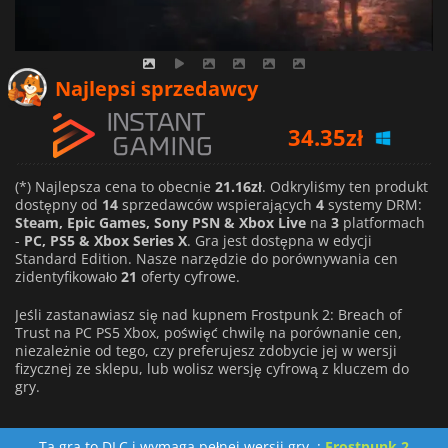
Najlepsi sprzedawcy
34.35
zł
34.67
zł
(*) Najlepsza cena to obecnie
21.16zł
. Odkryliśmy ten produkt
dostępny od
14
sprzedawców wspierających
4
systemy DRM:
Steam, Epic Games, Sony PSN & Xbox Live
na
3
platformach
35.31
zł
-
PC, PS5 & Xbox Series X
. Gra jest dostępna w edycji
Standard Edition. Nasze narzędzie do porównywania cen
zidentyfikowało
21
oferty cyfrowe.
Jeśli zastanawiasz się nad kupnem Frostpunk 2: Breach of
Trust na PC PS5 Xbox, poświęć chwilę na porównanie cen,
niezależnie od tego, czy preferujesz zdobycie jej w wersji
fizycznej ze sklepu, lub wolisz wersję cyfrową z kluczem do
gry.
Ta gra to DLC i wymaga pełnej wersji gry. :
Frostpunk 2