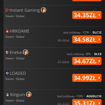
Instant Gaming
34.35ZŁ
Steam · Global
HRKGAME
-12% :
kod zniżkowy
DLC12
Steam · Global
34.58ZŁ
39.30zł
Eneba
-8% :
kod zniżkowy
DLC8
Steam · Global
34.67ZŁ
37.68zł
LOADED
34.99ZŁ
Steam · Global
Kinguin
-10% :
kod zniżkowy
AUGDLC10
Steam · Global
35.31ZŁ
39.23zł