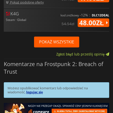
Pokaż podobne oferty
K4G
-12% :
kod zniżkowy
DLC12DEAL
Steam · Global
48.00ZŁ
54.54zł
POKAŻ WSZYSTKIE
Zgłoś błąd lub prześlij opinię
Komentarze na Frostpunk 2: Breach of
Trust
Możesz opublikować komentarz lub odpowiedzieć na
wiadomość,
logując się