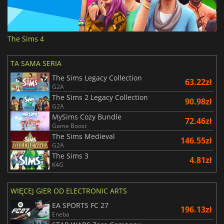
The Sims 4
TA SAMA SERIA
The Sims Legacy Collection
63.22zł
G2A
The Sims 2 Legacy Collection
90.98zł
G2A
MySims Cozy Bundle
72.46zł
Game Boost
The Sims Medieval
146.55zł
G2A
The Sims 3
4.81zł
K4G
WIĘCEJ GIER OD ELECTRONIC ARTS
EA SPORTS FC 27
196.13zł
Eneba