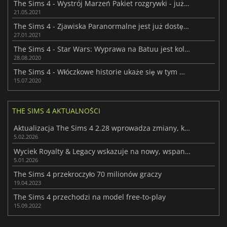
The Sims 4 - Wystrój Marzeń Pakiet rozgrywki - już wkrótce
21.05.2021
The Sims 4 - Zjawiska Paranormalne jest już dostępne
27.01.2021
The Sims 4 - Star Wars: Wyprawa na Batuu jest kolejnym rozszerzeniem The Sims 4
28.08.2020
The Sims 4 - Włóczkowe historie ukaże się w tym miesiącu
15.07.2020
THE SIMS 4 AKTUALNOŚCI
Aktualizacja The Sims 4 2.28 wprowadza zmiany, które spodobają się graczom
5.02.2026
Wyciek Royalty & Legacy wskazuje na nowy, wspaniały rozdział w The Sims 4
5.01.2026
The Sims 4 przekroczyło 70 milionów graczy
19.04.2023
The Sims 4 przechodzi na model free-to-play
15.09.2022