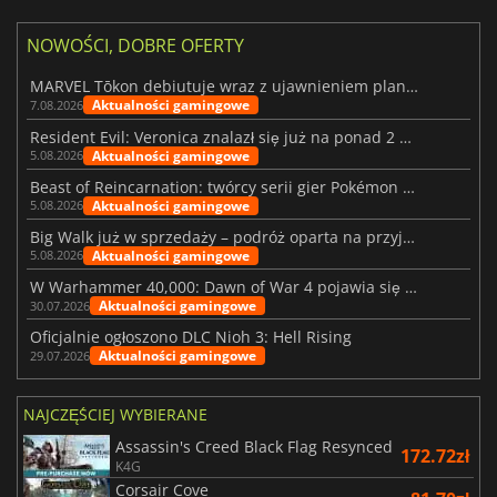
NOWOŚCI, DOBRE OFERTY
MARVEL Tōkon debiutuje wraz z ujawnieniem planu rozwoju na pierwszy rok
Aktualności gamingowe
7.08.2026
Resident Evil: Veronica znalazł się już na ponad 2 milionach list życzeń
Aktualności gamingowe
5.08.2026
Beast of Reincarnation: twórcy serii gier Pokémon wkraczają na nową ścieżkę
Aktualności gamingowe
5.08.2026
Big Walk już w sprzedaży – podróż oparta na przyjaźni
Aktualności gamingowe
5.08.2026
W Warhammer 40,000: Dawn of War 4 pojawia się frakcja Nekronów
Aktualności gamingowe
30.07.2026
Oficjalnie ogłoszono DLC Nioh 3: Hell Rising
Aktualności gamingowe
29.07.2026
NAJCZĘŚCIEJ WYBIERANE
Assassin's Creed Black Flag Resynced
172.72zł
K4G
Corsair Cove