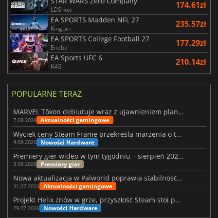
STAR WARS Zero Company
174.61zł
LDShop
EA SPORTS Madden NFL 27
235.57zł
Kinguin
EA SPORTS College Football 27
177.29zł
Eneba
EA Sports UFC 6
210.14zł
K4G
POPULARNE TERAZ
MARVEL Tōkon debiutuje wraz z ujawnieniem planu rozwoju na pierwszy rok
Aktualności gamingowe
7.08.2026
Wyciek ceny Steam Frame przekreśla marzenia o tanim zestawie VR
Nowości Hardware
4.08.2026
Premiery gier wideo w tym tygodniu – sierpień 2026 r. (32. tydzień)
Premiery gier
3.08.2026
Nowa aktualizacja w Palworld poprawia stabilność Sunreach i walk z bossami
Aktualności gamingowe
31.07.2026
Projekt Helix znów w grze, przyszłość Steam stoi pod znakiem zapytania
Nowości Hardware
29.07.2026