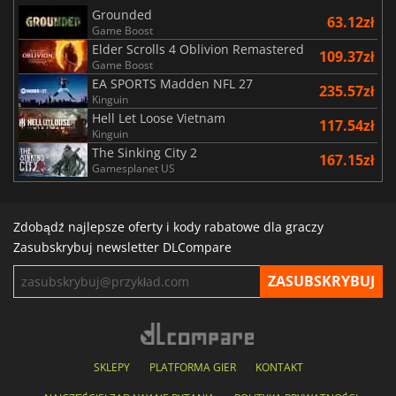
Grounded
63.12zł
Game Boost
Elder Scrolls 4 Oblivion Remastered
109.37zł
Game Boost
EA SPORTS Madden NFL 27
235.57zł
Kinguin
Hell Let Loose Vietnam
117.54zł
Kinguin
The Sinking City 2
167.15zł
Gamesplanet US
Zdobądź najlepsze oferty i kody rabatowe dla graczy
Zasubskrybuj newsletter DLCompare
SKLEPY
PLATFORMA GIER
KONTAKT