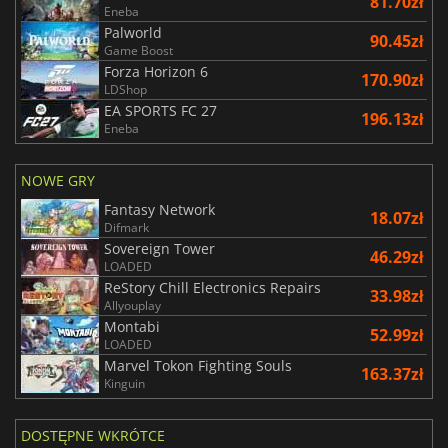
81.70zł
Eneba
Palworld
90.45zł
Game Boost
Forza Horizon 6
170.90zł
LDShop
EA SPORTS FC 27
196.13zł
Eneba
NOWE GRY
Fantasy Network
18.07zł
Difmark
Sovereign Tower
46.29zł
LOADED
ReStory Chill Electronics Repairs
33.98zł
Allyouplay
Montabi
52.99zł
LOADED
Marvel Tokon Fighting Souls
163.37zł
Kinguin
DOSTĘPNE WKRÓTCE