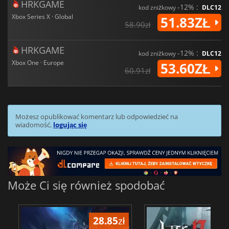
HRKGAME
-12% :
kod zniżkowy
DLC12
Xbox Series X · Global
51.83ZŁ
58.90zł
HRKGAME
-12% :
kod zniżkowy
DLC12
Xbox One · Europe
53.60ZŁ
60.91zł
Możesz opublikować komentarz lub odpowiedzieć na
wiadomość,
logując się
Może Ci się również spodobać
28.85
zł
68