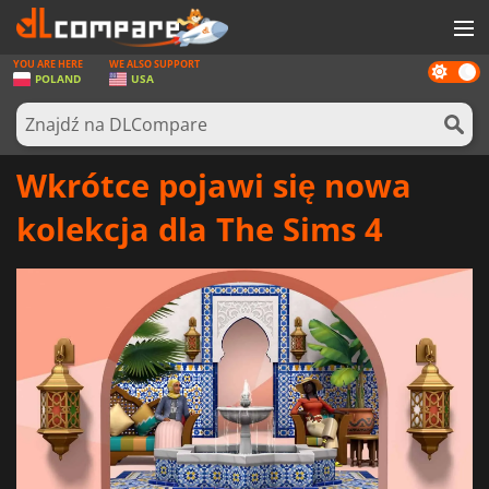
YOU ARE HERE
WE ALSO SUPPORT
Dark
GRY
POLAND
USA
mode
KARTY DO GIER
OPROGRAMOWANIE
Wkrótce pojawi się nowa
REWARDS
kolekcja dla The Sims 4
SPRZĘT KOMPUTEROWY
AKTUALNOŚCI
ZALOGUJ SIĘ LUB ZAREJESTRUJ