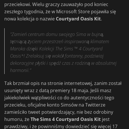
przeciekowi. Wielu graczy zauważyło pod koniec
zeszłego tygodnia, że w Microsoft Store pojawiła się
nowa kolekcja o nazwie
Courtyard Oasis Kit
.
"Zamień centrum domu swojego Sima w bujną,
tętniącą życiem przestrzeń inspirowaną klimatem
Maroka dzięki Kolekcji The Sims ™ 4 Courtyard
Oasis*! Zrelaksuj się wokół fontanny, podziwiaj
dekoracyjne płytki i spędź czas z rodziną w absolutnej
harmonii.”
Tak brzmiał opis na stronie internetowej, zanim został
usunięty wraz z datą premiery 18 maja. Jeśli masz
jakiekolwiek wątpliwości co do autentyczności tego
przecieku, oficjalne konto Simsów na Twitterze
zamieściło tweet potwierdzający, nie bez odrobiny
humoru, że
The Sims 4 Courtyard Oasis Kit
jest
prawdziwy, i że powinniśmy dowiedzieć się więcej 17