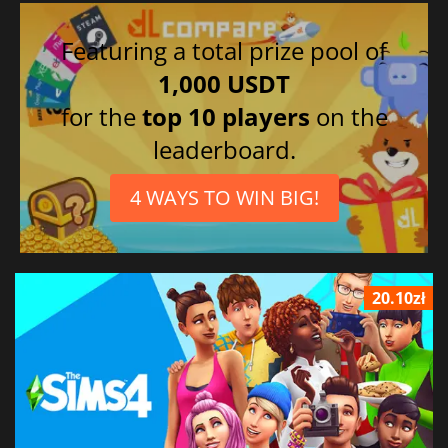
Featuring a total prize pool of
1,000 USDT
for the
top 10 players
on the
leaderboard.
4 WAYS TO WIN BIG!
20.10zł