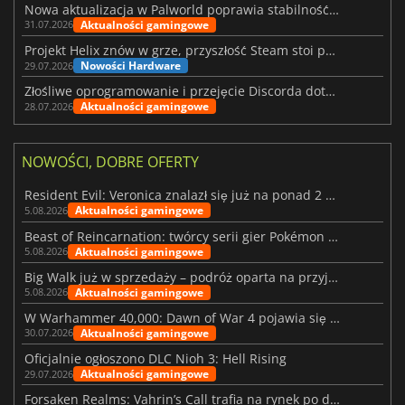
Nowa aktualizacja w Palworld poprawia stabilność Sunreach i walk z bossami
Aktualności gamingowe
31.07.2026
Projekt Helix znów w grze, przyszłość Steam stoi pod znakiem zapytania
Nowości Hardware
29.07.2026
Złośliwe oprogramowanie i przejęcie Discorda dotknęły Meccha Chameleon
Aktualności gamingowe
28.07.2026
NOWOŚCI, DOBRE OFERTY
Resident Evil: Veronica znalazł się już na ponad 2 milionach list życzeń
Aktualności gamingowe
5.08.2026
Beast of Reincarnation: twórcy serii gier Pokémon wkraczają na nową ścieżkę
Aktualności gamingowe
5.08.2026
Big Walk już w sprzedaży – podróż oparta na przyjaźni
Aktualności gamingowe
5.08.2026
W Warhammer 40,000: Dawn of War 4 pojawia się frakcja Nekronów
Aktualności gamingowe
30.07.2026
Oficjalnie ogłoszono DLC Nioh 3: Hell Rising
Aktualności gamingowe
29.07.2026
Forsaken Realms: Vahrin’s Call trafia na rynek po dziesięciu latach prac