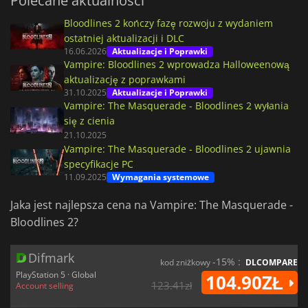
Polecane aktualności
Bloodlines 2 kończy fazę rozwoju z wydaniem
ostatniej aktualizacji i DLC
16.06.2026
Aktualizacje i Poprawki
Vampire: Bloodlines 2 wprowadza Halloweenową
aktualizację z poprawkami
31.10.2025
Aktualizacje i Poprawki
Vampire: The Masquerade - Bloodlines 2 wyłania
się z cienia
21.10.2025
Vampire: The Masquerade - Bloodlines 2 ujawnia
specyfikacje PC
11.09.2025
Wymagania systemowe
Jaka jest najlepsza cena na Vampire: The Masquerade -
Bloodlines 2?
Difmark
-15% :
kod zniżkowy
DLCOMPARE
PlayStation 5 · Global
104.90ZŁ
123.41zł
Account selling