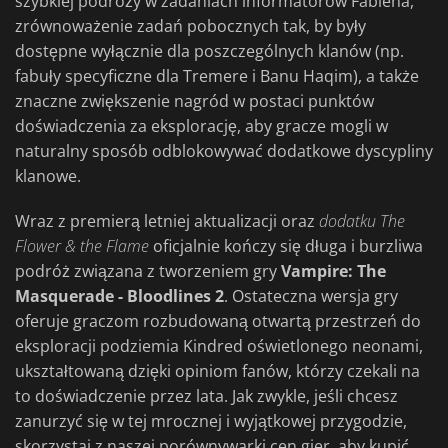
szybkiej podróży w zadaniach informatorów Fabiena,
zrównoważenie zadań pobocznych tak, by były
dostępne wyłącznie dla poszczególnych klanów (np.
fabuły specyficzne dla Tremere i Banu Haqim), a także
znaczne zwiększenie nagród w postaci punktów
doświadczenia za eksplorację, aby gracze mogli w
naturalny sposób odblokowywać dodatkowe dyscypliny
klanowe.
Wraz z premierą letniej aktualizacji oraz
dodatku The
Flower & the Flame
oficjalnie kończy się długa i burzliwa
podróż związana z tworzeniem gry
Vampire: The
Masquerade - Bloodlines 2
. Ostateczna wersja gry
oferuje graczom rozbudowaną otwartą przestrzeń do
eksploracji podziemia Kindred oświetlonego neonami,
ukształtowaną dzięki opiniom fanów, którzy czekali na
to doświadczenie przez lata. Jak zwykle, jeśli chcesz
zanurzyć się w tej mrocznej i wyjątkowej przygodzie,
skorzystaj z naszej porównywarki cen gier, aby kupić