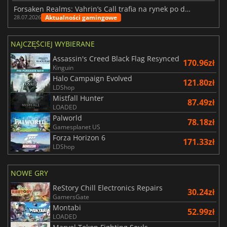
Forsaken Realms: Vahrin’s Call trafia na rynek po dziesięciu latach prac
Aktualności gamingowe
28.07.2026
NAJCZĘŚCIEJ WYBIERANE
Assassin's Creed Black Flag Resynced
170.96zł
Kinguin
Halo Campaign Evolved
121.80zł
LDShop
Mistfall Hunter
87.49zł
LOADED
Palworld
78.18zł
Gamesplanet US
Forza Horizon 6
171.33zł
LDShop
NOWE GRY
ReStory Chill Electronics Repairs
30.24zł
GamersGate
Montabi
52.99zł
LOADED