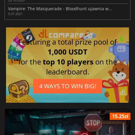
20.10.2025
Vampire: The Masquerade - Bloodhunt ujawnia wymagania na PC
5.07.2021
Featuring a total prize pool of
1,000 USDT
for the
top 10 players
on the
leaderboard.
4 WAYS TO WIN BIG!
15.25zł