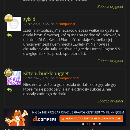
Zobacz oryginał
sylxid
17 cze 2026, 09:27
na
dlcompare.fr
„Letnia aktualizacja” znacząco ulepsza walkę na dystans
dzięki broni fizycznej, którą można podnosić i celować, a
ostatnie DLC, „Kwiat i Płomień”, dodaje Ysabellę z jej
unikalnym zestawem mecha „Żyletka”. Najnowsza
aktualizacja aktualizuje również grę do Unreal Engine 5.5 i
uwzględnia kilka próśb społeczności.
Zobacz oryginał
KittenChucklenugget
17 cze 2026, 03:51
na
dlcompare.com
Niesamowite, że ta gra dostała dodatek do gry, ale gry,
które mi się podobały, ale nie odniosły sukcesu, nie
dostały żadnego dodatku
Zobacz oryginał