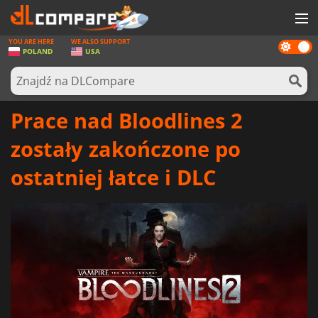
YOU ARE HERE
WE ALSO SUPPORT
Dark
GRY
POLAND
USA
mode
KARTY DO GIER
OPROGRAMOWANIE
Prace nad Bloodlines 2
REWARDS
zostały zakończone po
SPRZĘT KOMPUTEROWY
ostatniej łatce i DLC
AKTUALNOŚCI
ZALOGUJ SIĘ LUB ZAREJESTRUJ