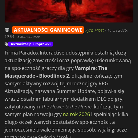
AKTUALNOŚCI GAMINGOWE
Fyra Frost
-
16 cze 2026,
19:54
- 3 komentarze
Aktualizacje i Poprawki
Firma Paradox Interactive udostępniła ostatnią dużą
aktualizację zawartości oraz poprawkę ukierunkowaną
na społeczność graczy dla gry
Vampire: The
Masquerade - Bloodlines 2
, oficjalnie kończąc tym
samym aktywny rozwój tej mrocznej gry RPG.
Aktualizacja, nazwana Summer Update, pojawiła się
wraz z ostatnim fabularnym dodatkiem DLC do gry,
zatytułowanym
The Flower & the Flame
, kończąc tym
samym plan rozwoju gry
na rok 2026
i spełniając kilka
długo oczekiwanych postulatów społeczności, a
jednocześnie trwale zmieniając sposób, w jaki gracze
toczą wojny w Świecie Mroku.