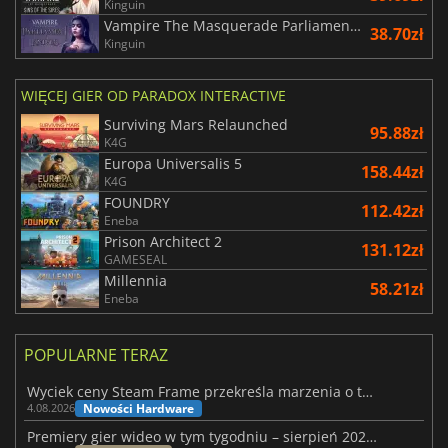
Kinguin
Vampire The Masquerade Parliament of Knives
38.70zł
Kinguin
WIĘCEJ GIER OD PARADOX INTERACTIVE
Surviving Mars Relaunched
95.88zł
K4G
Europa Universalis 5
158.44zł
K4G
FOUNDRY
112.42zł
Eneba
Prison Architect 2
131.12zł
GAMESEAL
Millennia
58.21zł
Eneba
POPULARNE TERAZ
Wyciek ceny Steam Frame przekreśla marzenia o tanim zestawie VR
Nowości Hardware
4.08.2026
Premiery gier wideo w tym tygodniu – sierpień 2026 r. (32. tydzień)