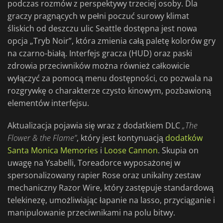
podczas rozmów z perspektywy trzeciej osoby. Dla
graczy pragnących w pełni poczuć surowy klimat
śliskich od deszczu ulic Seattle dostępna jest nowa
opcja „Tryb Noir”, która zmienia całą paletę kolorów gry
na czarno-białą. Interfejs gracza (HUD) oraz paski
zdrowia przeciwników można również całkowicie
wyłączyć za pomocą menu dostępności, co pozwala na
rozgrywkę o charakterze czysto kinowym, pozbawioną
elementów interfejsu.
Aktualizacja pojawia się wraz z dodatkiem DLC
„The
Flower & the Flame”
, który jest kontynuacją
dodatków
Santa Monica Memories
i
Loose Cannon
. Skupia on
uwagę na Ysabelli, Toreadorce wyposażonej w
spersonalizowany rapier Rose oraz unikalny zestaw
mechaniczny Razor Wire, który zastępuje standardową
telekinezę, umożliwiając łapanie na lasso, przyciąganie i
manipulowanie przeciwnikami na polu bitwy.