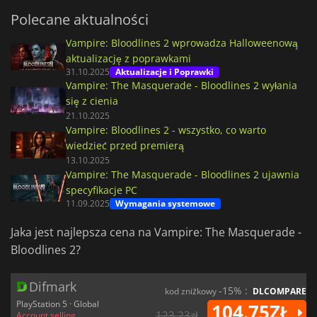
Polecane aktualności
Vampire: Bloodlines 2 wprowadza Halloweenową
aktualizację z poprawkami
31.10.2025
Aktualizacje i Poprawki
Vampire: The Masquerade - Bloodlines 2 wyłania
się z cienia
21.10.2025
Vampire: Bloodlines 2 - wszystko, co warto
wiedzieć przed premierą
13.10.2025
Vampire: The Masquerade - Bloodlines 2 ujawnia
specyfikacje PC
11.09.2025
Wymagania systemowe
Jaka jest najlepsza cena na Vampire: The Masquerade -
Bloodlines 2?
Difmark
-15% :
kod zniżkowy
DLCOMPARE
PlayStation 5 · Global
104.75ZŁ
123.23zł
Account selling