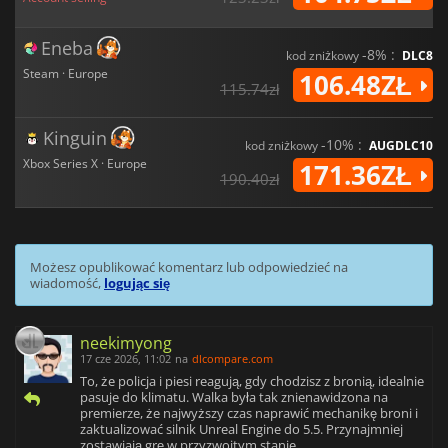
Eneba
-8% :
kod zniżkowy
DLC8
Steam · Europe
106.48ZŁ
115.74zł
Kinguin
-10% :
kod zniżkowy
AUGDLC10
Xbox Series X · Europe
171.36ZŁ
190.40zł
Możesz opublikować komentarz lub odpowiedzieć na
wiadomość,
logując się
neekimyong
17 cze 2026, 11:02
na
dlcompare.com
To, że policja i piesi reagują, gdy chodzisz z bronią, idealnie
pasuje do klimatu. Walka była tak znienawidzona na
premierze, że najwyższy czas naprawić mechanikę broni i
zaktualizować silnik Unreal Engine do 5.5. Przynajmniej
zostawiają grę w przyzwoitym stanie.