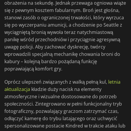
obrażenia na sekundę. Jednak przewaga ogniowa wiąże
się z pewnym kosztem fabularnym. Broń jest głośna,
stanowi zasób o ograniczonej trwałości, który wyrzuca
się po wyczerpaniu amunicji, a chodzenie po Seattle z
wyciągniętą bronią wywoła teraz natychmiastową
panikę wśród przechodniów i przyciągnie agresywną
uwagę policji. Aby zachować dyskrecję, twórcy
wprowadzili specjalną mechanikę chowania broni do
kabury – kolejną bardzo pożądaną funkcję
poprawiającą komfort gry.
Oprócz ulepszeń związanych z walką pełną kul,
letnia
aktualizacja
kładzie duży nacisk na elementy
atmosferyczne i wizualne dostosowane do potrzeb
społeczności. Zintegrowano w pełni funkcjonalny tryb
fotograficzny, pozwalający graczom zatrzymać czas,
odłączyć kamerę do trybu latającego oraz uchwycić
spersonalizowane postacie Kindred w trakcie ataku lub