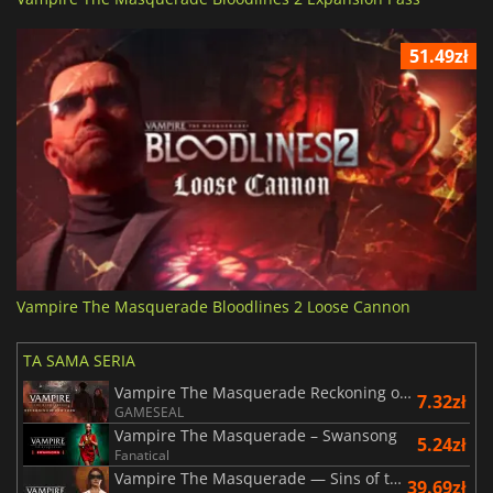
51.49zł
Vampire The Masquerade Bloodlines 2 Loose Cannon
TA SAMA SERIA
Vampire The Masquerade Reckoning of New York
7.32zł
GAMESEAL
Vampire The Masquerade – Swansong
5.24zł
Fanatical
Vampire The Masquerade — Sins of the Sires
39.69zł