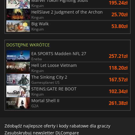
Marvel Tokon Fighting Souls
195.24zł
Kinguin
HellSlave 2 Judgment of the Archon
25.70zł
Kinguin
Big Walk
53.80zł
Kinguin
DOSTĘPNE WKRÓTCE
EA SPORTS Madden NFL 27
257.21zł
Eneba
Hell Let Loose Vietnam
118.20zł
Kinguin
The Sinking City 2
167.57zł
Gamesplanet US
STEINS;GATE RE BOOT
102.34zł
Kinguin
Mortal Shell II
261.38zł
G2A
Zdobądź najlepsze oferty i kody rabatowe dla graczy
Zasubskrybuj newsletter DLCompare