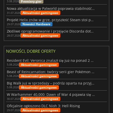
Premiery gier
3.08.2026
Nowa aktualizacja w Palworld poprawia stabilność Sunreach i walk z bossami
Aktualności gamingowe
31.07.2026
Projekt Helix znów w grze, przyszłość Steam stoi pod znakiem zapytania
Nowości Hardware
29.07.2026
Złośliwe oprogramowanie i przejęcie Discorda dotknęły Meccha Chameleon
Aktualności gamingowe
28.07.2026
NOWOŚCI, DOBRE OFERTY
Resident Evil: Veronica znalazł się już na ponad 2 milionach list życzeń
Aktualności gamingowe
5.08.2026
Beast of Reincarnation: twórcy serii gier Pokémon wkraczają na nową ścieżkę
Aktualności gamingowe
5.08.2026
Big Walk już w sprzedaży – podróż oparta na przyjaźni
Aktualności gamingowe
5.08.2026
W Warhammer 40,000: Dawn of War 4 pojawia się frakcja Nekronów
Aktualności gamingowe
30.07.2026
Oficjalnie ogłoszono DLC Nioh 3: Hell Rising
Aktualności gamingowe
29.07.2026