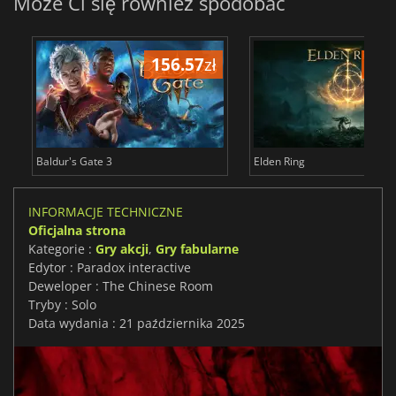
Może Ci się również spodobać
156.57
zł
175
Baldur's Gate 3
Elden Ring
INFORMACJE TECHNICZNE
Oficjalna strona
Kategorie :
Gry akcji
,
Gry fabularne
Edytor : Paradox interactive
Deweloper : The Chinese Room
Tryby : Solo
Data wydania : 21 października 2025