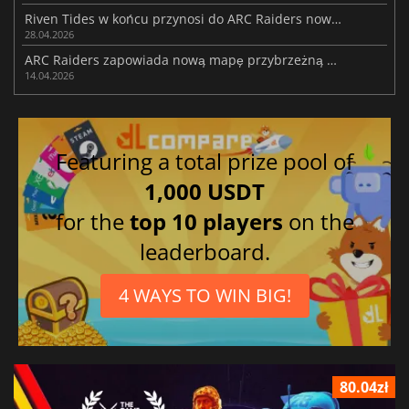
Riven Tides w końcu przynosi do ARC Raiders nową mapę
28.04.2026
ARC Raiders zapowiada nową mapę przybrzeżną w nadchodzącej aktualizacji
14.04.2026
Featuring a total prize pool of
1,000 USDT
for the
top 10 players
on the
leaderboard.
4 WAYS TO WIN BIG!
80.04zł