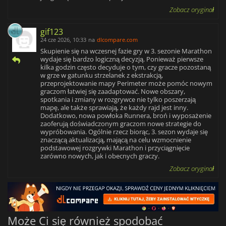
Zobacz oryginał
gif123
24 cze 2026, 10:33
na
dlcompare.com
Skupienie się na wczesnej fazie gry w 3. sezonie Marathon
wydaje się bardzo logiczną decyzją. Ponieważ pierwsze
kilka godzin często decyduje o tym, czy gracze pozostaną
w grze w gatunku strzelanek z ekstrakcją,
przeprojektowanie mapy Perimeter może pomóc nowym
graczom łatwiej się zaadaptować. Nowe obszary,
spotkania i zmiany w rozgrywce nie tylko poszerzają
mapę, ale także sprawiają, że każdy rajd jest inny.
Dodatkowo, nowa powłoka Runnera, broń i wyposażenie
zaoferują doświadczonym graczom nowe strategie do
wypróbowania. Ogólnie rzecz biorąc, 3. sezon wydaje się
znaczącą aktualizacją, mającą na celu wzmocnienie
podstawowej rozgrywki Marathon i przyciągnięcie
zarówno nowych, jak i obecnych graczy.
Zobacz oryginał
Może Ci się również spodobać