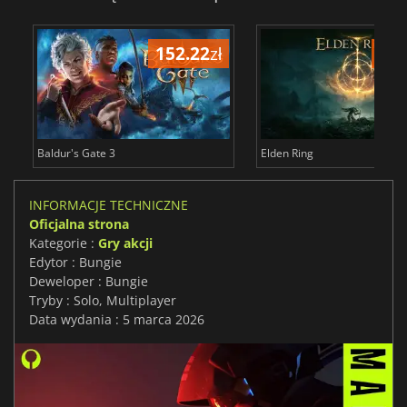
152.22
zł
175
Baldur's Gate 3
Elden Ring
INFORMACJE TECHNICZNE
Oficjalna strona
Kategorie :
Gry akcji
Edytor : Bungie
Deweloper : Bungie
Tryby : Solo, Multiplayer
Data wydania : 5 marca 2026