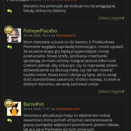
Maraton ma potencjał, ale brakuje mu tej wciągającej
fabuły, którą ma Destiny.
Zobacz oryginał
FisheyePlacebo
24 cze 2026, 16:13
na
dlcompare.fr
Mam mieszane uczucia co do Sezonu 3. Przebudowa
Perimeter wygląda naprawdę interesująco i może sprawić,
że wczesne etapy gry będą przyjemniejsze i mniej
powtarzalne. Nowe strefy, spotkania i mechaniki
sprawiają, że mam ochotę rozegrać jeszcze kilka rund.
Czekam jednak, aby zobaczyć, czy to naprawdę zmieni
doświadczenie na dłuższą metę, czy też ten nowość
szybko minie. Nowa broń i zbroje są fajne, ale to wciąż
dość standardowa zawartość. Krótko mówiąc, to krok w
dobrym kierunku, ale wolę zachować umiar.
Zobacz oryginał
Baris4hin
24 cze 2026, 11:47
na
dlcompare.com
Sensowna aktualizacja mapy to właśnie ten rodzaj
zawartości, który potrafi utrzymać zainteresowanie
graczy pomiędzy większymi premierami. Jestem ciekaw,
jak gra się w Perimeter po tych zmianach.