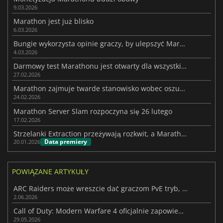
9.03.2026
Marathon jest już blisko
6.03.2026
Bungie wykorzysta opinie graczy, by ulepszyć Marathon
4.03.2026
Darmowy test Marathonu jest otwarty dla wszystkich graczy
27.02.2026
Marathon zajmuje twarde stanowisko wobec oszustów przed premierą
24.02.2026
Marathon Server Slam rozpoczyna się 26 lutego
17.02.2026
Strzelanki Extraction przeżywają rozkwit, a Marathon idzie na całość w PvP
Data premiery
20.01.2026
POWIĄZANE ARTYKUŁY
ARC Raiders może wreszcie dać graczom PvE tryb, którego pragną
2.06.2026
Call of Duty: Modern Warfare 4 oficjalnie zapowiedziane
29.05.2026