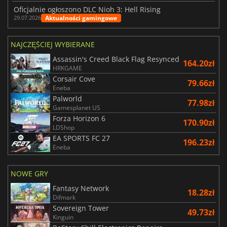
Oficjalnie ogłoszono DLC Nioh 3: Hell Rising
Aktualności gamingowe
29.07.2026
NAJCZĘŚCIEJ WYBIERANE
Assassin's Creed Black Flag Resynced
164.20zł
HRKGAME
Corsair Cove
79.66zł
Eneba
Palworld
77.98zł
Gamesplanet US
Forza Horizon 6
170.90zł
LDShop
EA SPORTS FC 27
196.23zł
Eneba
NOWE GRY
Fantasy Network
18.28zł
Difmark
Sovereign Tower
49.73zł
Kinguin