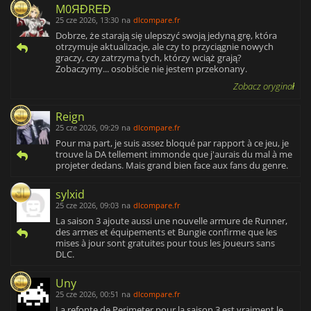
M0ЯĐRΕĐ
25 cze 2026, 13:30
na
dlcompare.fr
Dobrze, że starają się ulepszyć swoją jedyną grę, która
otrzymuje aktualizacje, ale czy to przyciągnie nowych
graczy, czy zatrzyma tych, którzy wciąż grają?
Zobaczymy... osobiście nie jestem przekonany.
Zobacz oryginał
Reign
25 cze 2026, 09:29
na
dlcompare.fr
Pour ma part, je suis assez bloqué par rapport à ce jeu, je
trouve la DA tellement immonde que j'aurais du mal à me
projeter dedans. Mais grand bien face aux fans du genre.
sylxid
25 cze 2026, 09:03
na
dlcompare.fr
La saison 3 ajoute aussi une nouvelle armure de Runner,
des armes et équipements et Bungie confirme que les
mises à jour sont gratuites pour tous les joueurs sans
DLC.
Uny
25 cze 2026, 00:51
na
dlcompare.fr
La refonte de Perimeter pour la saison 3 est vraiment le