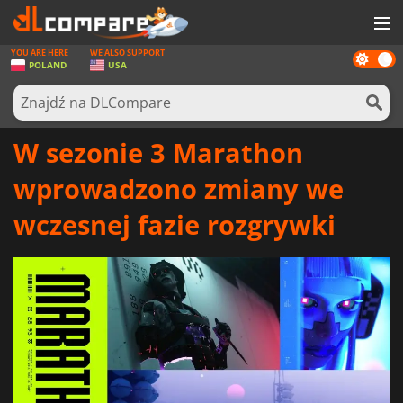
YOU ARE HERE
WE ALSO SUPPORT
Dark
GRY
POLAND
USA
mode
KARTY DO GIER
OPROGRAMOWANIE
W sezonie 3 Marathon
REWARDS
wprowadzono zmiany we
SPRZĘT KOMPUTEROWY
wczesnej fazie rozgrywki
AKTUALNOŚCI
ZALOGUJ SIĘ LUB ZAREJESTRUJ