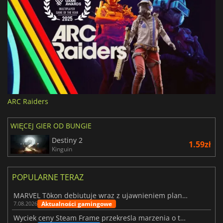
ARC Raiders
WIĘCEJ GIER OD BUNGIE
Destiny 2
1.59zł
Kinguin
POPULARNE TERAZ
MARVEL Tōkon debiutuje wraz z ujawnieniem planu rozwoju na pierwszy rok
Aktualności gamingowe
7.08.2026
Wyciek ceny Steam Frame przekreśla marzenia o tanim zestawie VR