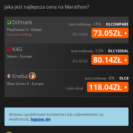
Jaka jest najlepsza cena na Marathon?
Difmark
-15% :
kod zniżkowy
DLCOMPARE
PlayStation 5 · Global
73.05ZŁ
85.94zł
Account selling
K4G
-12% :
kod zniżkowy
DLC12DEAL
Steam · Europe
80.14ZŁ
91.07zł
Eneba
-8% :
kod zniżkowy
DLC8
Xbox Series X · Europe
118.04ZŁ
128.30zł
Możesz opublikować komentarz lub odpowiedzieć na
wiadomość,
logując się