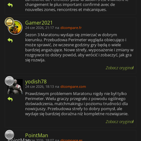
changement le plus important confirmé avec de
nouvelles zones, rencontres et mécaniques.
Gamer2021
24 cze 2026, 21:17
na
dlcompare.fr
Sezon 3 Maratonu wydaje się zmierzać w dobrym
kierunku. Przebudowa Perimeter wygląda obiecująco i
może sprawić, że wczesne godziny gry będą o wiele
bardziej angażujące. Nowe strefy, wyposażenie i zmiany w
rozgrywce to dobry powód, aby wrócić i zobaczyć, jak gra
się rozwija.
Zobacz oryginał
yodish78
24 cze 2026, 18:13
na
dlcompare.com
Prawdziwym problemem Maratonu nigdy nie był tylko
Perimeter. Wielu graczy przegrało z powodu ogólnego
doświadczenia, matchmakingu i poziomu trudności dla
nowicjuszy. Przebudowa strefy to dobry pomysł, ale
wydaje się bardziej doraźna niż kompletne rozwiązanie.
Zobacz oryginał
PointMan
24 cze 2026, 18:07
na
dlcompare.es