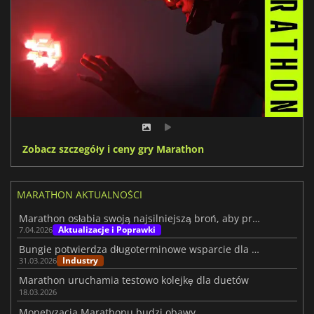
Zobacz szczegóły i ceny gry Marathon
MARATHON AKTUALNOŚCI
Marathon osłabia swoją najsilniejszą broń, aby przywrócić równowagę
Aktualizacje i Poprawki
7.04.2026
Bungie potwierdza długoterminowe wsparcie dla Marathonu
Industry
31.03.2026
Marathon uruchamia testowo kolejkę dla duetów
18.03.2026
Monetyzacja Marathonu budzi obawy