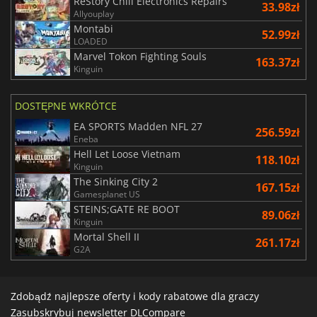
ReStory Chill Electronics Repairs
33.98zł
Allyouplay
Montabi
52.99zł
LOADED
Marvel Tokon Fighting Souls
163.37zł
Kinguin
DOSTĘPNE WKRÓTCE
EA SPORTS Madden NFL 27
256.59zł
Eneba
Hell Let Loose Vietnam
118.10zł
Kinguin
The Sinking City 2
167.15zł
Gamesplanet US
STEINS;GATE RE BOOT
89.06zł
Kinguin
Mortal Shell II
261.17zł
G2A
Zdobądź najlepsze oferty i kody rabatowe dla graczy
Zasubskrybuj newsletter DLCompare