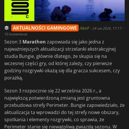
AKTUALNOŚCI GAMINGOWE
AlexP
-
24 cze 2026, 17:17
-
10 komentarze
Sezon 3
Marathon
zapowiada się jako jedna z
najważniejszych aktualizacji strzelanki ekstrakcyjnej
studia Bungie, głównie dlatego, że skupia się na
wczesnej części gry, od której zależy, czy pierwsze
godziny rozgrywki okażą się dla gracza sukcesem, czy
porażką.
Sezon 3 rozpocznie się 22 września 2026 r., a
największą potwierdzoną zmianą jest gruntowna
przebudowa strefy Perimeter. Bungie zapowiedziało, że
aktualizacja ta wprowadzi do tej strefy nowe obszary,
spotkania i elementy rozgrywki, co sprawia, że
Perimeter stanie się niewątpliwą gwiazdą sezonu. W