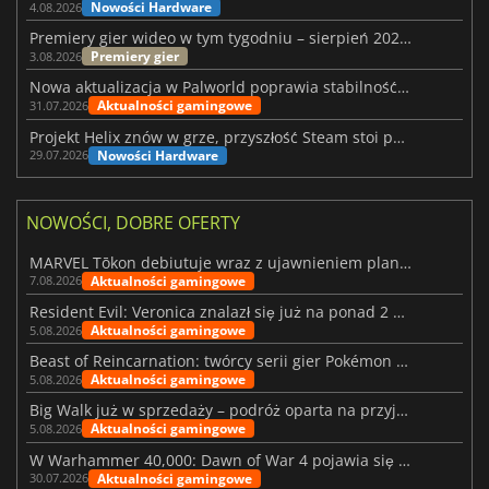
Nowości Hardware
4.08.2026
Premiery gier wideo w tym tygodniu – sierpień 2026 r. (32. tydzień)
Premiery gier
3.08.2026
Nowa aktualizacja w Palworld poprawia stabilność Sunreach i walk z bossami
Aktualności gamingowe
31.07.2026
Projekt Helix znów w grze, przyszłość Steam stoi pod znakiem zapytania
Nowości Hardware
29.07.2026
NOWOŚCI, DOBRE OFERTY
MARVEL Tōkon debiutuje wraz z ujawnieniem planu rozwoju na pierwszy rok
Aktualności gamingowe
7.08.2026
Resident Evil: Veronica znalazł się już na ponad 2 milionach list życzeń
Aktualności gamingowe
5.08.2026
Beast of Reincarnation: twórcy serii gier Pokémon wkraczają na nową ścieżkę
Aktualności gamingowe
5.08.2026
Big Walk już w sprzedaży – podróż oparta na przyjaźni
Aktualności gamingowe
5.08.2026
W Warhammer 40,000: Dawn of War 4 pojawia się frakcja Nekronów
Aktualności gamingowe
30.07.2026