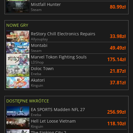
Mistfall Hunter
80.99zł
Steam
NOWE GRY
ReStory Chill Electronics Repairs
33.98zł
Allyouplay
Montabi
49.49zł
Steam
Marvel Tokon Fighting Souls
175.14zł
LDShop
Doloc Town
21.87zł
Eneba
Akatori
37.81zł
Kinguin
DOSTĘPNE WKRÓTCE
EA SPORTS Madden NFL 27
256.99zł
Eneba
Hell Let Loose Vietnam
118.10zł
Kinguin
The Sinking City 2