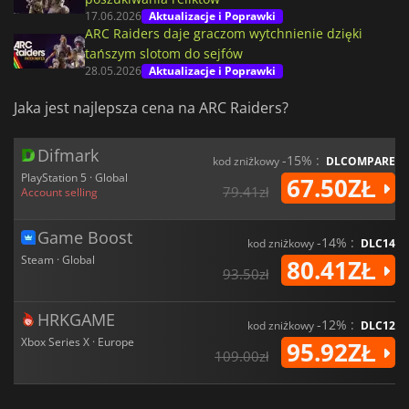
17.06.2026
Aktualizacje i Poprawki
ARC Raiders daje graczom wytchnienie dzięki
tańszym slotom do sejfów
28.05.2026
Aktualizacje i Poprawki
Jaka jest najlepsza cena na ARC Raiders?
Difmark
-15% :
kod zniżkowy
DLCOMPARE
PlayStation 5 · Global
67.50ZŁ
79.41zł
Account selling
Game Boost
-14% :
kod zniżkowy
DLC14
Steam · Global
80.41ZŁ
93.50zł
HRKGAME
-12% :
kod zniżkowy
DLC12
Xbox Series X · Europe
95.92ZŁ
109.00zł