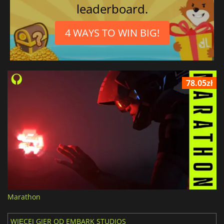
leaderboard.
4 WAYS TO WIN BIG!
78.05zł
Marathon
WIĘCEJ GIER OD EMBARK STUDIOS