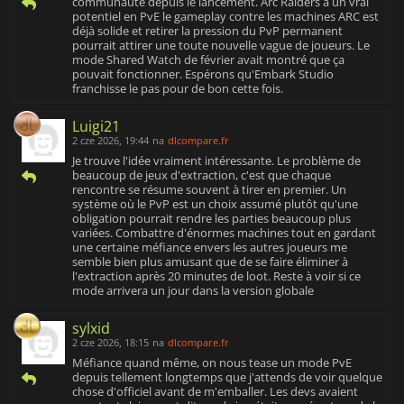
communauté depuis le lancement. Arc Raiders a un vrai
potentiel en PvE le gameplay contre les machines ARC est
déjà solide et retirer la pression du PvP permanent
pourrait attirer une toute nouvelle vague de joueurs. Le
mode Shared Watch de février avait montré que ça
pouvait fonctionner. Espérons qu'Embark Studio
franchisse le pas pour de bon cette fois.
Luigi21
2 cze 2026, 19:44
na
dlcompare.fr
Je trouve l'idée vraiment intéressante. Le problème de
beaucoup de jeux d'extraction, c'est que chaque
rencontre se résume souvent à tirer en premier. Un
système où le PvP est un choix assumé plutôt qu'une
obligation pourrait rendre les parties beaucoup plus
variées. Combattre d'énormes machines tout en gardant
une certaine méfiance envers les autres joueurs me
semble bien plus amusant que de se faire éliminer à
l'extraction après 20 minutes de loot. Reste à voir si ce
mode arrivera un jour dans la version globale
sylxid
2 cze 2026, 18:15
na
dlcompare.fr
Méfiance quand même, on nous tease un mode PvE
depuis tellement longtemps que j'attends de voir quelque
chose d'officiel avant de m'emballer. Les devs avaient