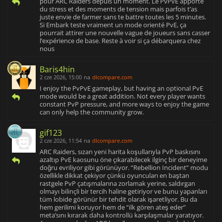
pour ARC Raiders depuis un moment. Le PvPvE apporte
du stress et des moments de tension mais parfois t’as
juste envie de farmer sans te battre toutes les 5 minutes.
Si Embark teste vraiment un mode orienté PvE, ça
pourrait attirer une nouvelle vague de joueurs sans casser
l’expérience de base. Reste à voir si ça débarquera chez
nous
Baris4hin
2 cze 2026, 15:00
na
dlcompare.com
I enjoy the PvPvE gameplay, but having an optional PvE
mode would be a great addition. Not every player wants
constant PvP pressure, and more ways to enjoy the game
can only help the community grow.
gif123
2 cze 2026, 11:54
na
dlcompare.com
ARC Raiders, sızan yeni harita koşullarıyla PvP baskısını
azaltıp PvE kaosunu öne çıkarabilecek ilginç bir deneyime
doğru evriliyor gibi görünüyor. “Rebellion Incident” modu
özellikle dikkat çekiyor çünkü oyuncuları en baştan
rastgele PvP çatışmalarına zorlamak yerine, saldırgan
olmayı bilinçli bir tercih haline getiriyor ve bunu yapanları
tüm lobide görünür bir tehdit olarak işaretliyor. Bu da
hem gerilimi koruyor hem de “ilk gören ateş eder”
meta’sını kırarak daha kontrollü karşılaşmalar yaratıyor.