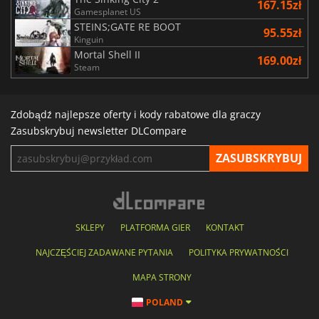
167.15zł
Gamesplanet US
STEINS;GATE RE BOOT
95.55zł
Kinguin
Mortal Shell II
169.00zł
Steam
Zdobądź najlepsze oferty i kody rabatowe dla graczy
Zasubskrybuj newsletter DLCompare
SKLEPY
PLATFORMA GIER
KONTAKT
NAJCZĘŚCIEJ ZADAWANE PYTANIA
POLITYKA PRYWATNOŚCI
MAPA STRONY
POLAND