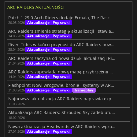
ARC RAIDERS AKTUALNOŚCI
Patch 1.29.0 Arch Riders dodaje Ermala, The Rascal i duże zmiany PvE
Aktualizacje i Poprawki
20.05.2026
ARC Raiders zmienia strategię aktualizacji i stawia na ryzykowny ruch
Aktualizacje i Poprawki
14.05.2026
Riven Tides w końcu przynosi do ARC Raiders nową mapę
Aktualizacje i Poprawki
28.04.2026
ARC Raiders zaczyna od nowa dzięki aktualizacji Riven Tides
Aktualizacje i Poprawki
21.04.2026
ARC Raiders zapowiada nową mapę przybrzeżną w nadchodzącej aktualizacji
Aktualizacje i Poprawki
14.04.2026
Flashpoint: Nowi wrogowie, bronie i systemy w ARC Raiders
Aktualizacje i Poprawki
Gameplay
31.03.2026
Najnowsza aktualizacja ARC Raiders naprawia exploity i usprawnia łupy
11.03.2026
Aktualizacja ARC Raiders: Shrouded Sky zadebiutuje 24 lutego
18.02.2026
Nowa aktualizacja Headwinds w ARC Raiders wprowadza dziś wymagające dodatki
Aktualizacje i Poprawki
27.01.2026