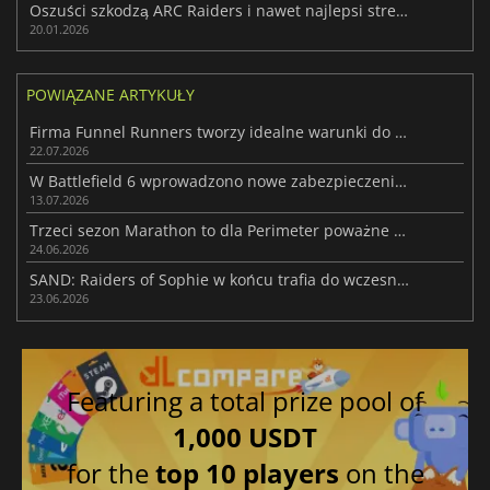
Oszuści szkodzą ARC Raiders i nawet najlepsi streamerzy mają dość
20.01.2026
POWIĄZANE ARTYKUŁY
Firma Funnel Runners tworzy idealne warunki do osiągnięcia sukcesu
22.07.2026
W Battlefield 6 wprowadzono nowe zabezpieczenia by walczyć z oszustami z PC
13.07.2026
Trzeci sezon Marathon to dla Perimeter poważne ulepszenie
24.06.2026
SAND: Raiders of Sophie w końcu trafia do wczesnego dostępu
23.06.2026
Featuring a total prize pool of
1,000 USDT
for the
top 10 players
on the