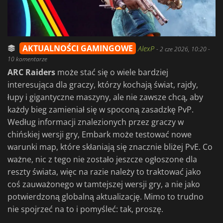
AKTUALNOŚCI GAMINGOWE
AlexP
-
2 cze 2026, 10:20
-
10 komentarze
ARC Raiders
może stać się o wiele bardziej
interesująca dla graczy, którzy kochają świat, rajdy,
łupy i gigantyczne maszyny, ale nie zawsze chcą, aby
każdy bieg zamieniał się w spoconą zasadzkę PvP.
Według informacji znalezionych przez graczy w
chińskiej wersji gry, Embark może testować nowe
warunki map, które skłaniają się znacznie bliżej PvE. Co
ważne, nic z tego nie zostało jeszcze ogłoszone dla
reszty świata, więc na razie należy to traktować jako
coś zauważonego w tamtejszej wersji gry, a nie jako
potwierdzoną globalną aktualizację. Mimo to trudno
nie spojrzeć na to i pomyśleć: tak, proszę.