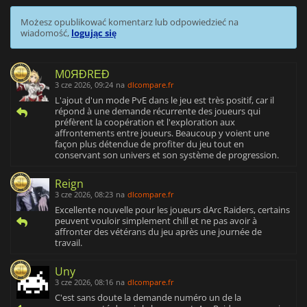
Możesz opublikować komentarz lub odpowiedzieć na
wiadomość,
logując się
M0ЯĐRΕĐ
3 cze 2026, 09:24
na
dlcompare.fr
L'ajout d'un mode PvE dans le jeu est très positif, car il
répond à une demande récurrente des joueurs qui
préfèrent la coopération et l'exploration aux
affrontements entre joueurs. Beaucoup y voient une
façon plus détendue de profiter du jeu tout en
conservant son univers et son système de progression.
Reign
3 cze 2026, 08:23
na
dlcompare.fr
Excellente nouvelle pour les joueurs dArc Raiders, certains
peuvent vouloir simplement chill et ne pas avoir à
affronter des vétérans du jeu après une journée de
travail.
Uny
3 cze 2026, 08:16
na
dlcompare.fr
C'est sans doute la demande numéro un de la