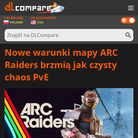
YOU ARE HERE
WE ALSO SUPPORT
Dark
GRY
POLAND
USA
mode
KARTY DO GIER
OPROGRAMOWANIE
Nowe warunki mapy ARC
REWARDS
Raiders brzmią jak czysty
SPRZĘT KOMPUTEROWY
chaos PvE
AKTUALNOŚCI
ZALOGUJ SIĘ LUB ZAREJESTRUJ