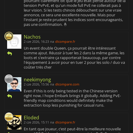
pourtant clairement dit que le jeu était pensé autour de la
tension PvPvE, et qu'un mode full PvE ne collerait pas à
leur vision. Si les tests chinois débouchent sur une vraie
annonce, ce sera une excellente nouvelle. Mais pour
l'instant je reste prudent les indices sont encourageants,
pas une confirmation. 🤞
Nachos
2 cze 2026, 16:23
na
dlcompare.fr
Un event double Queen, ça pourrait être intéressant
comme ajout. Réussir à tuer les 2 dans la même game, les
loots et s'extraire ça rapporterait beaucoup, par contre
l'équipement à avoir pour en tuer 2 pour les solo / duo va
coûter très cher
neekimyong
2 cze 2026, 15:56
na
dlcompare.com
Even if this is only being tested in the Chinese version
right now, I hope Embark brings it globally. Adding PvE-
friendly map conditions would definitely make the
extraction loop less punishing for casual runs.
Eloded
2 cze 2026, 15:11
na
dlcompare.fr
En tant que joueur, c’est peut-être la meilleure nouvelle