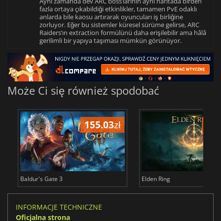
Aynı zamanda dev ARC boss’larının aynı haritada birden
fazla ortaya çıkabildiği etkinlikler, tamamen PvE odaklı
anlarda bile kaosu artırarak oyuncuları iş birliğine
zorluyor. Eğer bu sistemler küresel sürüme gelirse, ARC
Raiders’ın extraction formülünü daha erişilebilir ama hâlâ
gerilimli bir yapıya taşıması mümkün görünüyor.
Może Ci się również spodobać
155.03
zł
175
Baldur's Gate 3
Elden Ring
INFORMACJE TECHNICZNE
Oficjalna strona