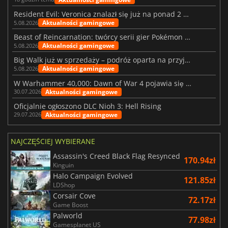
Resident Evil: Veronica znalazł się już na ponad 2 milionach list życzeń
Aktualności gamingowe
5.08.2026
Beast of Reincarnation: twórcy serii gier Pokémon wkraczają na nową ścieżkę
Aktualności gamingowe
5.08.2026
Big Walk już w sprzedaży – podróż oparta na przyjaźni
Aktualności gamingowe
5.08.2026
W Warhammer 40,000: Dawn of War 4 pojawia się frakcja Nekronów
Aktualności gamingowe
30.07.2026
Oficjalnie ogłoszono DLC Nioh 3: Hell Rising
Aktualności gamingowe
29.07.2026
NAJCZĘŚCIEJ WYBIERANE
Assassin's Creed Black Flag Resynced
170.94zł
Kinguin
Halo Campaign Evolved
121.85zł
LDShop
Corsair Cove
72.17zł
Game Boost
Palworld
77.98zł
Gamesplanet US