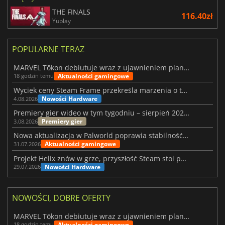
THE FINALS
116.40zł
Yuplay
POPULARNE TERAZ
MARVEL Tōkon debiutuje wraz z ujawnieniem planu rozwoju na pierwszy rok
Aktualności gamingowe
18 godzin temu
Wyciek ceny Steam Frame przekreśla marzenia o tanim zestawie VR
Nowości Hardware
4.08.2026
Premiery gier wideo w tym tygodniu – sierpień 2026 r. (32. tydzień)
Premiery gier
3.08.2026
Nowa aktualizacja w Palworld poprawia stabilność Sunreach i walk z bossami
Aktualności gamingowe
31.07.2026
Projekt Helix znów w grze, przyszłość Steam stoi pod znakiem zapytania
Nowości Hardware
29.07.2026
NOWOŚCI, DOBRE OFERTY
MARVEL Tōkon debiutuje wraz z ujawnieniem planu rozwoju na pierwszy rok
Aktualności gamingowe
18 godzin temu