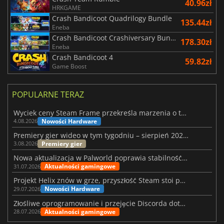
40.96zł
HRKGAME
Crash Bandicoot Quadrilogy Bundle
135.44zł
Eneba
Crash Bandicoot Crashiversary Bundle
178.30zł
Eneba
Crash Bandicoot 4
59.82zł
Game Boost
POPULARNE TERAZ
Wyciek ceny Steam Frame przekreśla marzenia o tanim zestawie VR
Nowości Hardware
4.08.2026
Premiery gier wideo w tym tygodniu – sierpień 2026 r. (32. tydzień)
Premiery gier
3.08.2026
Nowa aktualizacja w Palworld poprawia stabilność Sunreach i walk z bossami
Aktualności gamingowe
31.07.2026
Projekt Helix znów w grze, przyszłość Steam stoi pod znakiem zapytania
Nowości Hardware
29.07.2026
Złośliwe oprogramowanie i przejęcie Discorda dotknęły Meccha Chameleon
Aktualności gamingowe
28.07.2026