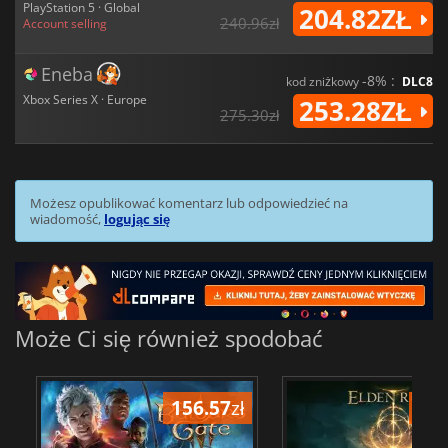
PlayStation 5 · Global
204.82ZŁ
240.96zł
Account selling
Eneba
-8% :
kod zniżkowy
DLC8
Xbox Series X · Europe
253.28ZŁ
275.30zł
Możesz opublikować komentarz lub odpowiedzieć na
wiadomość,
logując się
Może Ci się również spodobać
156.57
zł
175