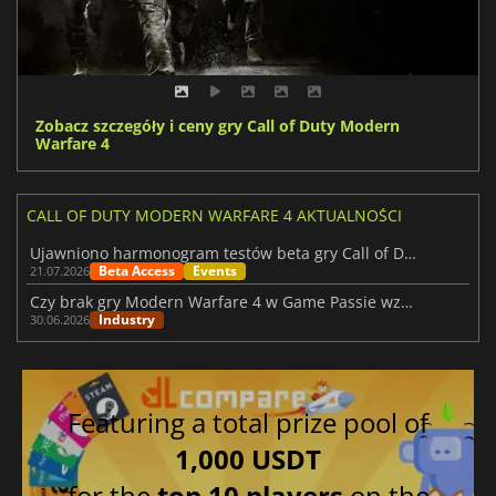
Zobacz szczegóły i ceny gry Call of Duty Modern
Warfare 4
CALL OF DUTY MODERN WARFARE 4 AKTUALNOŚCI
Ujawniono harmonogram testów beta gry Call of Duty: Modern Warfare 4
Beta Access
Events
21.07.2026
Czy brak gry Modern Warfare 4 w Game Passie wzmacnia jej marketing?
Industry
30.06.2026
Featuring a total prize pool of
1,000 USDT
for the
top 10 players
on the