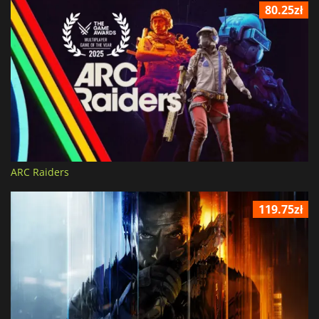
80.25zł
ARC Raiders
119.75zł