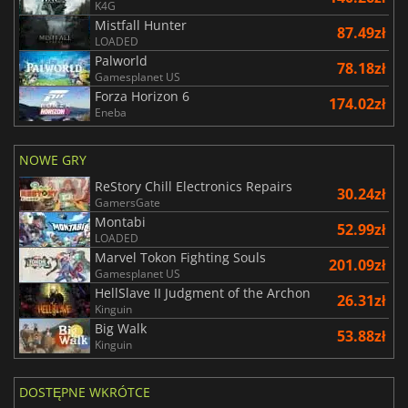
K4G
Mistfall Hunter
87.49zł
LOADED
Palworld
78.18zł
Gamesplanet US
Forza Horizon 6
174.02zł
Eneba
NOWE GRY
ReStory Chill Electronics Repairs
30.24zł
GamersGate
Montabi
52.99zł
LOADED
Marvel Tokon Fighting Souls
201.09zł
Gamesplanet US
HellSlave II Judgment of the Archon
26.31zł
Kinguin
Big Walk
53.88zł
Kinguin
DOSTĘPNE WKRÓTCE