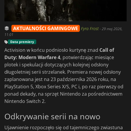
AKTUALNOŚCI GAMINGOWE
Fyra Frost
-
29 maj 2026,
11:01
Data premiery
Activision w końcu podniosło kurtynę znad
Call of
Duty: Modern Warfare 4
, potwierdzając miesiące
plotek i spekulacji dotyczących kolejnej odsłony
długoletniej serii strzelanek. Premiera nowej odsłony
zaplanowana jest na 23 października 2026 roku, na
PlayStation 5, Xbox Series X/S, PC i, po raz pierwszy od
ponad dekady, na sprzęt Nintendo za pośrednictwem
Nintendo Switch 2.
Odkrywanie serii na nowo
Ujawnienie rozpoczęło się od tajemniczego zwiastuna