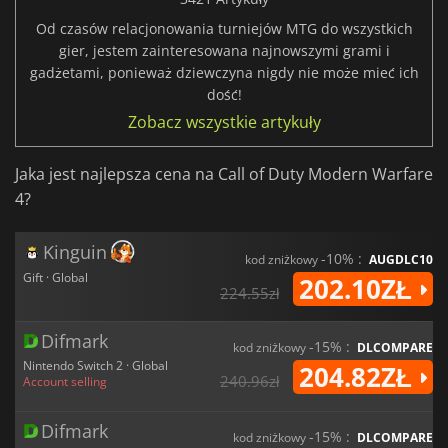
Od czasów relacjonowania turniejów MTG do wszystkich
gier, jestem zainteresowana najnowszymi grami i
gadżetami, ponieważ dziewczyna nigdy nie może mieć ich
dość!
Zobacz wszystkie artykuły
Jaka jest najlepsza cena na Call of Duty Modern Warfare
4?
Kinguin
-10% :
kod zniżkowy
AUGDLC10
Gift · Global
202.10ZŁ
224.55zł
Difmark
-15% :
kod zniżkowy
DLCOMPARE
Nintendo Switch 2 · Global
204.82ZŁ
240.96zł
Account selling
Difmark
-15% :
kod zniżkowy
DLCOMPARE