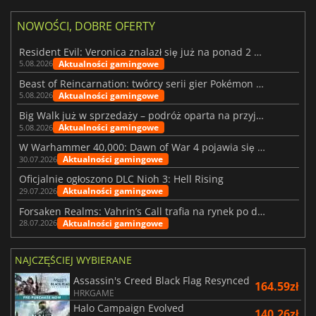
NOWOŚCI, DOBRE OFERTY
Resident Evil: Veronica znalazł się już na ponad 2 milionach list życzeń
Aktualności gamingowe
5.08.2026
Beast of Reincarnation: twórcy serii gier Pokémon wkraczają na nową ścieżkę
Aktualności gamingowe
5.08.2026
Big Walk już w sprzedaży – podróż oparta na przyjaźni
Aktualności gamingowe
5.08.2026
W Warhammer 40,000: Dawn of War 4 pojawia się frakcja Nekronów
Aktualności gamingowe
30.07.2026
Oficjalnie ogłoszono DLC Nioh 3: Hell Rising
Aktualności gamingowe
29.07.2026
Forsaken Realms: Vahrin’s Call trafia na rynek po dziesięciu latach prac
Aktualności gamingowe
28.07.2026
NAJCZĘŚCIEJ WYBIERANE
Assassin's Creed Black Flag Resynced
164.59zł
HRKGAME
Halo Campaign Evolved
140.26zł