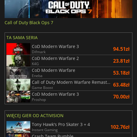
Call of Duty Black Ops 7
TA SAMA SERIA
CoD Modern Warfare 3
94.51zł
Difmark
CoD Modern Warfare 2
23.81zł
K4G
CoD Modern Warfare
53.18zł
Eneba
Call of Duty Modern Warfare Remastered
63.48zł
Game Boost
CoD Modern Warfare 3
70.00zł
Proshop
WIĘCEJ GIER OD ACTIVISION
Tony Hawk's Pro Skater 3 + 4
102.76zł
Instant Gaming
Crash Team Rumble