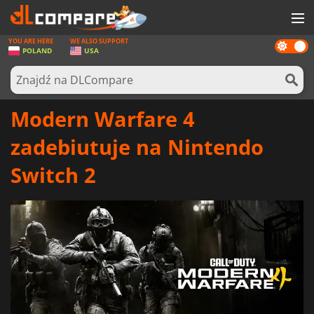
YOU ARE HERE
WE ALSO SUPPORT
Dark
GRY
POLAND
USA
mode
KARTY DO GIER
OPROGRAMOWANIE
Modern Warfare 4
REWARDS
zadebiutuje na Nintendo
SPRZĘT KOMPUTEROWY
Switch 2
AKTUALNOŚCI
ZALOGUJ SIĘ LUB ZAREJESTRUJ