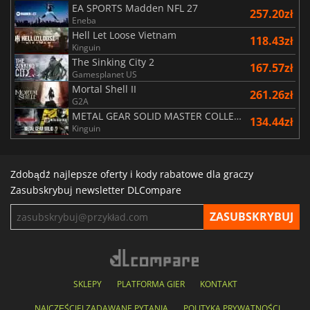
EA SPORTS Madden NFL 27
257.20zł
Eneba
Hell Let Loose Vietnam
118.43zł
Kinguin
The Sinking City 2
167.57zł
Gamesplanet US
Mortal Shell II
261.26zł
G2A
METAL GEAR SOLID MASTER COLLECTION Vol.2
134.44zł
Kinguin
Zdobądź najlepsze oferty i kody rabatowe dla graczy
Zasubskrybuj newsletter DLCompare
SKLEPY
PLATFORMA GIER
KONTAKT
NAJCZĘŚCIEJ ZADAWANE PYTANIA
POLITYKA PRYWATNOŚCI