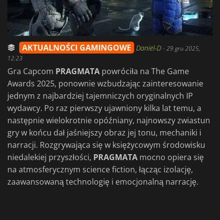
AKTUALNOŚCI GAMINGOWE
Daniel-D
-
29 gru 2025,
12:23
Gra Capcom
PRAGMATA
powróciła na The Game
Awards 2025, ponownie wzbudzając zainteresowanie
jednym z najbardziej tajemniczych oryginalnych IP
wydawcy. Po raz pierwszy ujawniony kilka lat temu, a
następnie wielokrotnie opóźniany, najnowszy zwiastun
gry w końcu dał jaśniejszy obraz jej tonu, mechaniki i
narracji. Rozgrywająca się w księżycowym środowisku
niedalekiej przyszłości,
PRAGMATA
mocno opiera się
na atmosferycznym science fiction, łącząc izolację,
zaawansowaną technologię i emocjonalną narrację.