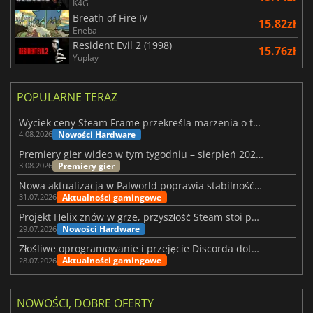
K4G
Breath of Fire IV
15.82zł
Eneba
Resident Evil 2 (1998)
15.76zł
Yuplay
POPULARNE TERAZ
Wyciek ceny Steam Frame przekreśla marzenia o tanim zestawie VR
Nowości Hardware
4.08.2026
Premiery gier wideo w tym tygodniu – sierpień 2026 r. (32. tydzień)
Premiery gier
3.08.2026
Nowa aktualizacja w Palworld poprawia stabilność Sunreach i walk z bossami
Aktualności gamingowe
31.07.2026
Projekt Helix znów w grze, przyszłość Steam stoi pod znakiem zapytania
Nowości Hardware
29.07.2026
Złośliwe oprogramowanie i przejęcie Discorda dotknęły Meccha Chameleon
Aktualności gamingowe
28.07.2026
NOWOŚCI, DOBRE OFERTY