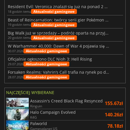
Resident Evil: Veronica znalazł się już na ponad 2 milionach list życzeń
Aktualności gamingowe
18 godzin temu
Beast of Reincarnation: twórcy serii gier Pokémon wkraczają na nową ścieżkę
Aktualności gamingowe
19 godzin temu
Big Walk już w sprzedaży – podróż oparta na przyjaźni
Aktualności gamingowe
20 godzin temu
W Warhammer 40,000: Dawn of War 4 pojawia się frakcja Nekronów
Aktualności gamingowe
30.07.2026
Oficjalnie ogłoszono DLC Nioh 3: Hell Rising
Aktualności gamingowe
29.07.2026
Forsaken Realms: Vahrin’s Call trafia na rynek po dziesięciu latach prac
Aktualności gamingowe
28.07.2026
NAJCZĘŚCIEJ WYBIERANE
Assassin's Creed Black Flag Resynced
155.67zł
Kinguin
Halo Campaign Evolved
140.26zł
K4G
Palworld
78.18zł
Gamesplanet US