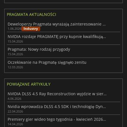
PRAGMATA AKTUALNOŚCI
Deweloperzy Pragmata wyrażają zainteresowanie stworzeniem sequela
Industry
1.06.2026
NVIDIA rozdaje PRAGMATĘ przy kupnie kwalifikującej się karty z serii RTX 50
15.04.2026
Pragmata: Nowy rodzaj przygody
15.04.2026
Oczekiwanie na Pragmatę sięgnęło zenitu
12.03.2026
POWIĄZANE ARTYKUŁY
NVIDIA DLSS 4.5 Ray Reconstruction wyjdzie w sierpniu, obsługując 27 gier
4.06.2026
Nvidia wprowadza DLSS 4.5 SDK i technologię Dynamic Multi Frame Generation
22.04.2026
Premiery gier wideo tego tygodnia - kwiecień 2026 (tydzień 16)
14.04.2026