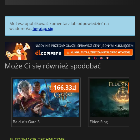
Możesz opublikować komentarz lub odpowiedzieć na
wiadomość,
logując się
Może Ci się również spodobać
166.33
zł
175
Baldur's Gate 3
Elden Ring
INFORMACJE TECHNICZNE