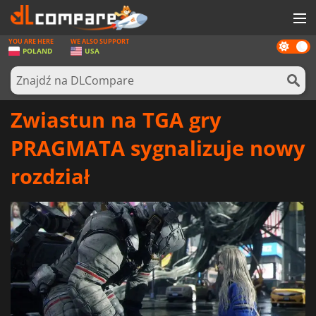
YOU ARE HERE
WE ALSO SUPPORT
Dark
GRY
POLAND
USA
mode
KARTY DO GIER
OPROGRAMOWANIE
Zwiastun na TGA gry
REWARDS
PRAGMATA sygnalizuje nowy
SPRZĘT KOMPUTEROWY
rozdział
AKTUALNOŚCI
ZALOGUJ SIĘ LUB ZAREJESTRUJ