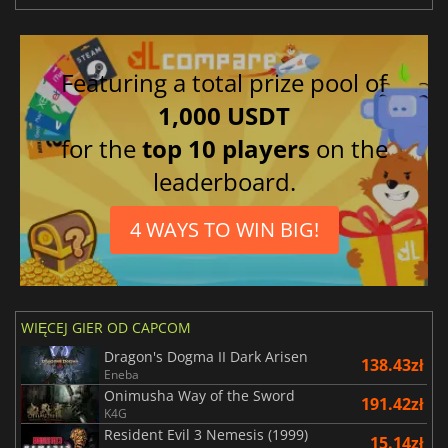
Featuring a total prize pool of
1,000 USDT
for the
top 10 players
on the
leaderboard.
4 WAYS TO WIN BIG!
WIĘCEJ GIER OD CAPCOM
Dragon's Dogma II Dark Arisen
138.43zł
Eneba
Onimusha Way of the Sword
191.42zł
K4G
Resident Evil 3 Nemesis (1999)
15.14zł