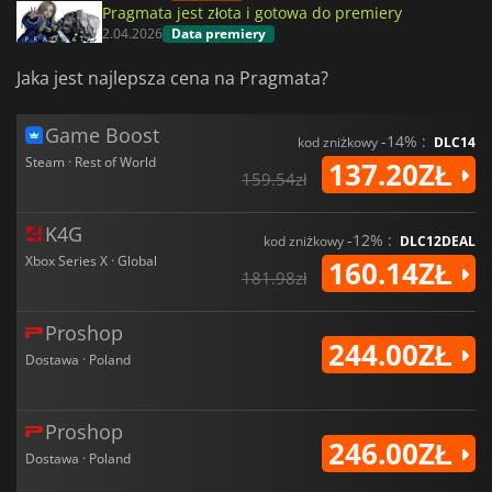
Pragmata jest złota i gotowa do premiery
2.04.2026
Data premiery
Jaka jest najlepsza cena na Pragmata?
Game Boost
-14% :
kod zniżkowy
DLC14
Steam · Rest of World
137.20ZŁ
159.54zł
K4G
-12% :
kod zniżkowy
DLC12DEAL
Xbox Series X · Global
160.14ZŁ
181.98zł
Proshop
244.00ZŁ
Dostawa · Poland
Proshop
246.00ZŁ
Dostawa · Poland