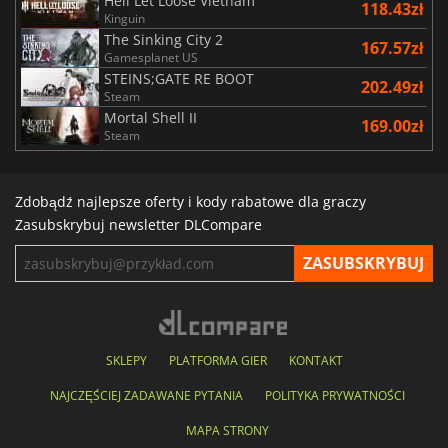
Hell Let Loose Vietnam
118.43zł
Kinguin
The Sinking City 2
167.57zł
Gamesplanet US
STEINS;GATE RE BOOT
202.49zł
Steam
Mortal Shell II
169.00zł
Steam
Zdobądź najlepsze oferty i kody rabatowe dla graczy
Zasubskrybuj newsletter DLCompare
SKLEPY
PLATFORMA GIER
KONTAKT
NAJCZĘŚCIEJ ZADAWANE PYTANIA
POLITYKA PRYWATNOŚCI
MAPA STRONY