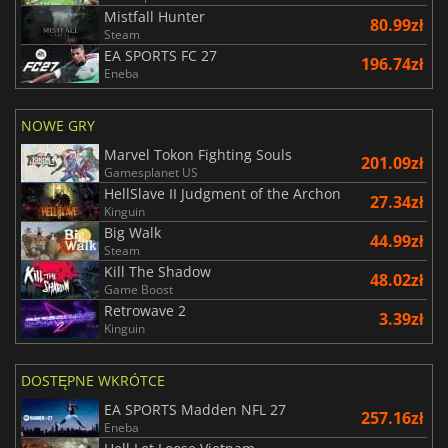
Mistfall Hunter
80.99zł
Steam
EA SPORTS FC 27
196.74zł
Eneba
NOWE GRY
Marvel Tokon Fighting Souls
201.09zł
Gamesplanet US
HellSlave II Judgment of the Archon
27.34zł
Kinguin
Big Walk
44.99zł
Steam
Kill The Shadow
48.02zł
Game Boost
Retrowave 2
3.39zł
Kinguin
DOSTĘPNE WKRÓTCE
EA SPORTS Madden NFL 27
257.16zł
Eneba