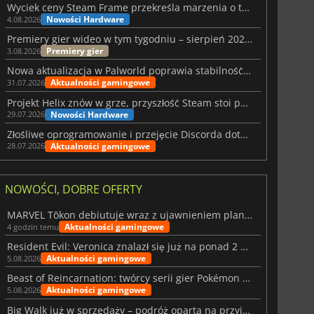
Wyciek ceny Steam Frame przekreśla marzenia o tanim zestawie VR
Nowości Hardware
4.08.2026
Premiery gier wideo w tym tygodniu – sierpień 2026 r. (32. tydzień)
Premiery gier
3.08.2026
Nowa aktualizacja w Palworld poprawia stabilność Sunreach i walk z bossami
Aktualności gamingowe
31.07.2026
Projekt Helix znów w grze, przyszłość Steam stoi pod znakiem zapytania
Nowości Hardware
29.07.2026
Złośliwe oprogramowanie i przejęcie Discorda dotknęły Meccha Chameleon
Aktualności gamingowe
28.07.2026
NOWOŚCI, DOBRE OFERTY
MARVEL Tōkon debiutuje wraz z ujawnieniem planu rozwoju na pierwszy rok
Aktualności gamingowe
4 godzin temu
Resident Evil: Veronica znalazł się już na ponad 2 milionach list życzeń
Aktualności gamingowe
5.08.2026
Beast of Reincarnation: twórcy serii gier Pokémon wkraczają na nową ścieżkę
Aktualności gamingowe
5.08.2026
Big Walk już w sprzedaży – podróż oparta na przyjaźni