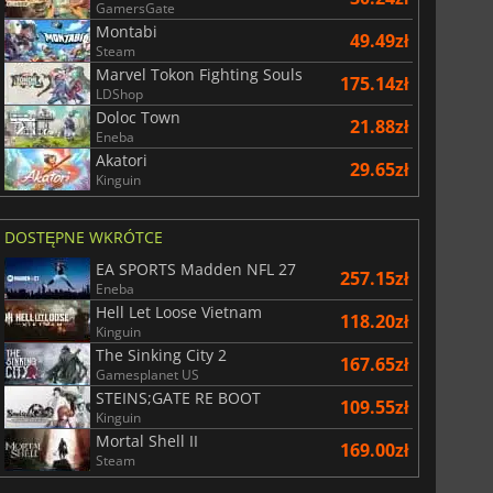
GamersGate
Montabi
49.49zł
Steam
Marvel Tokon Fighting Souls
175.14zł
LDShop
Doloc Town
21.88zł
Eneba
Akatori
29.65zł
Kinguin
DOSTĘPNE WKRÓTCE
EA SPORTS Madden NFL 27
257.15zł
Eneba
Hell Let Loose Vietnam
118.20zł
Kinguin
The Sinking City 2
167.65zł
Gamesplanet US
STEINS;GATE RE BOOT
109.55zł
Kinguin
Mortal Shell II
169.00zł
Steam