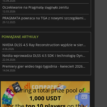
15.04.2026
Oczekiwanie na Pragmatę sięgnęło zenitu
12.03.2026
PRAGMATA powraca na TGA z nowymi szczegółami i kierunkiem
29.12.2025
POWIĄZANE ARTYKUŁY
NVIDIA DLSS 4.5 Ray Reconstruction wyjdzie w sierpniu, obsługując 27 gier
4.06.2026
Nvidia wprowadza DLSS 4.5 SDK i technologię Dynamic Multi Frame Generation
22.04.2026
Premiery gier wideo tego tygodnia - kwiecień 2026 (tydzień 16)
14.04.2026
Featuring a total prize pool of
1,000 USDT
for the
top 10 players
on the