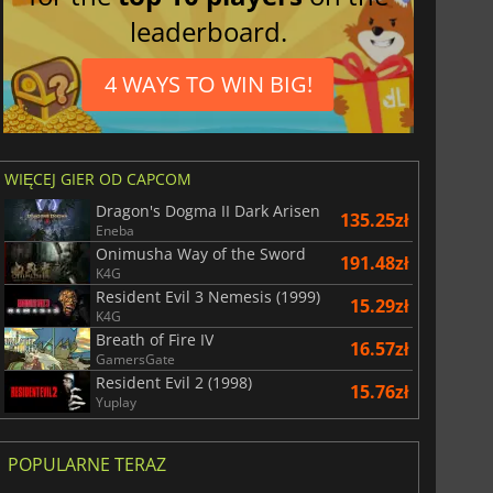
leaderboard.
4 WAYS TO WIN BIG!
WIĘCEJ GIER OD CAPCOM
Dragon's Dogma II Dark Arisen
135.25zł
Eneba
Onimusha Way of the Sword
191.48zł
K4G
Resident Evil 3 Nemesis (1999)
15.29zł
K4G
Breath of Fire IV
16.57zł
GamersGate
Resident Evil 2 (1998)
15.76zł
Yuplay
POPULARNE TERAZ