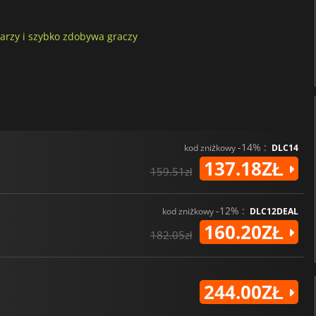
arzy i szybko zdobywa graczy
-14% :
kod zniżkowy
DLC14
137.18ZŁ
159.51zł
-12% :
kod zniżkowy
DLC12DEAL
160.20ZŁ
182.05zł
244.00ZŁ