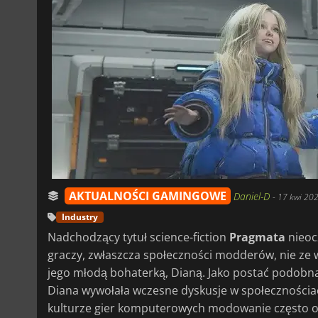
AKTUALNOŚCI GAMINGOWE
Daniel-D
-
17 kwi 202
Industry
Nadchodzący tytuł science-fiction
Pragmata
nieoc
graczy, zwłaszcza społeczności modderów, nie ze
jego młodą bohaterką, Dianą. Jako postać podobna 
Diana wywołała wczesne dyskusje w społecznościa
kulturze gier komputerowych modowanie często o