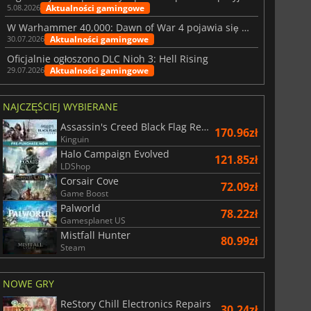
Aktualności gamingowe
5.08.2026
W Warhammer 40,000: Dawn of War 4 pojawia się frakcja Nekronów
Aktualności gamingowe
30.07.2026
Oficjalnie ogłoszono DLC Nioh 3: Hell Rising
Aktualności gamingowe
29.07.2026
NAJCZĘŚCIEJ WYBIERANE
Assassin's Creed Black Flag Resynced
170.96zł
Kinguin
Halo Campaign Evolved
121.85zł
LDShop
Corsair Cove
72.09zł
Game Boost
Palworld
78.22zł
Gamesplanet US
Mistfall Hunter
80.99zł
Steam
NOWE GRY
ReStory Chill Electronics Repairs
30.24zł