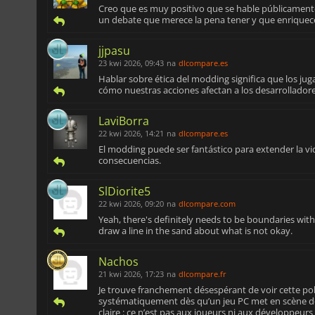
Creo que es muy positivo que se hable públicamente
un debate que merece la pena tener y que enriquece
jjpasu
23 kwi 2026, 09:43
na
dlcompare.es
Hablar sobre ética del modding significa que los j
cómo nuestras acciones afectan a los desarrolladore
LaviBorra
22 kwi 2026, 14:21
na
dlcompare.es
El modding puede ser fantástico para extender la vid
consecuencias.
SlDiorite5
22 kwi 2026, 09:20
na
dlcompare.com
Yeah, there's definitely needs to be boundaries wit
draw a line in the sand about what is not okay.
Nachos
21 kwi 2026, 17:23
na
dlcompare.fr
Je trouve franchement désespérant de voir cette po
systématiquement dès qu’un jeu PC met en scène de 
claire : ce n’est pas aux joueurs ni aux développeur