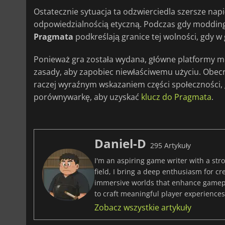
Ostatecznie sytuacja ta odzwierciedla szersze napi
odpowiedzialnością etyczną. Podczas gdy modding 
Pragmata
podkreślają granice tej wolności, gdy w
Ponieważ gra została wydana, główne platformy
zasady, aby zapobiec niewłaściwemu użyciu. Obecni
raczej wyraźnym wskazaniem części społeczności, 
porównywarkę, aby uzyskać
klucz do Pragmata
.
Daniel-D
295 Artykuły
I'm an aspiring game writer with a stro
field, I bring a deep enthusiasm for c
immersive worlds that enhance gamepla
to craft meaningful player experiences 
Zobacz wszystkie artykuły