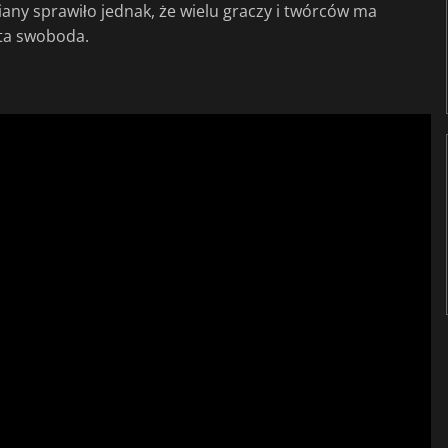
iany sprawiło jednak, że wielu graczy i twórców ma
 ta swoboda.