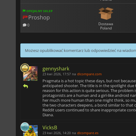
OFICJALNY SKLEP
Proshop
Dostawa
0
Poland
Możesz opublikować komentarz lub odpowiedzieć na wiado
gennyshark
23 kwi 2026, 17:57
na
dlcompare.com
Pragmata is a hot topic these days, but not becaus
anticipated shooter. The title is in the spotlight due
reason for this action is quite serious. The problem
protagonists are a human and a girl-like android n
her much more human than one might think, so much
the two characters deepens, a bond similar to that 
Reddit users continued to share inappropriate conten
Diana.
VicksB
23 kwi 2026, 14:20
na
dlcompare.es