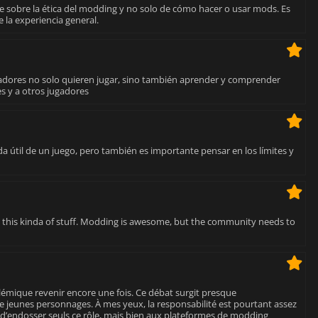
 sobre la ética del modding y no solo de cómo hacer o usar mods. Es
 la experiencia general.
ugadores no solo quieren jugar, sino también aprender y comprender
s y a otros jugadores
a útil de un juego, pero también es importante pensar en los límites y
h this kinda of stuff. Modding is awesome, but the community needs to
lémique revenir encore une fois. Ce débat surgit presque
jeunes personnages. À mes yeux, la responsabilité est pourtant assez
s d’endosser seuls ce rôle, mais bien aux plateformes de modding