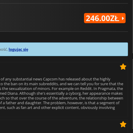
246.00ZŁ
mość,
logując się
e of any substantial news Capcom has released about the highly
 to the ban on its main subreddits, and we can tell you for sure that the
 is the sexualization of minors. For example on Reddit. In Pragmata, the
amed Diana. Although she's essentially a cyborg, her appearance makes
 so that over the course of the adventure, the relationship between
of a father and daughter. The problem, however, is that a segment of
t, such as fan art and other explicit content, obviously involving