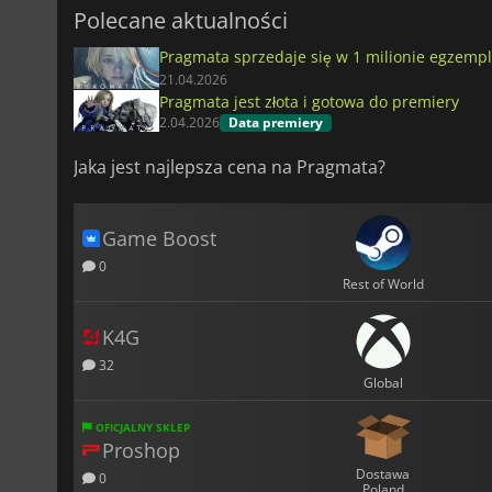
Polecane aktualności
Pragmata sprzedaje się w 1 milionie egzempl
21.04.2026
Pragmata jest złota i gotowa do premiery
2.04.2026
Data premiery
Jaka jest najlepsza cena na Pragmata?
Game Boost
0
Rest of World
K4G
32
Global
OFICJALNY SKLEP
Proshop
Dostawa
0
Poland