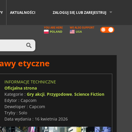
WY
AKTUALNOŚCI
ZALOGUJ SIĘ LUB ZAREJESTRUJ
YOU ARE HERE
WE ALSO SUPPORT
Dark
POLAND
USA
mode
bawy etyczne
INFORMACJE TECHNICZNE
Oficjalna strona
Kategorie :
Gry akcji
,
Przygodowe
,
Science Fiction
Edytor : Capcom
Deweloper : Capcom
Tryby : Solo
Data wydania : 16 kwietnia 2026