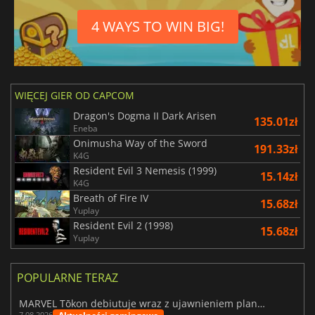
4 WAYS TO WIN BIG!
WIĘCEJ GIER OD CAPCOM
Dragon's Dogma II Dark Arisen
135.01zł
Eneba
Onimusha Way of the Sword
191.33zł
K4G
Resident Evil 3 Nemesis (1999)
15.14zł
K4G
Breath of Fire IV
15.68zł
Yuplay
Resident Evil 2 (1998)
15.68zł
Yuplay
POPULARNE TERAZ
MARVEL Tōkon debiutuje wraz z ujawnieniem planu rozwoju na pierwszy rok
7.08.2026