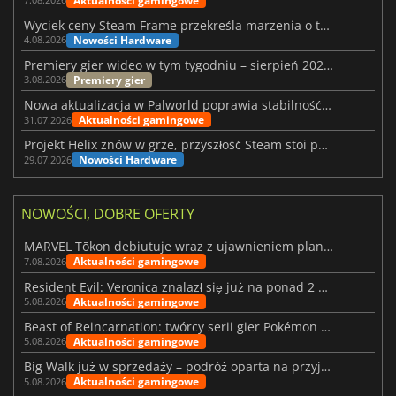
Aktualności gamingowe
Wyciek ceny Steam Frame przekreśla marzenia o tanim zestawie VR
Nowości Hardware
4.08.2026
Premiery gier wideo w tym tygodniu – sierpień 2026 r. (32. tydzień)
Premiery gier
3.08.2026
Nowa aktualizacja w Palworld poprawia stabilność Sunreach i walk z bossami
Aktualności gamingowe
31.07.2026
Projekt Helix znów w grze, przyszłość Steam stoi pod znakiem zapytania
Nowości Hardware
29.07.2026
NOWOŚCI, DOBRE OFERTY
MARVEL Tōkon debiutuje wraz z ujawnieniem planu rozwoju na pierwszy rok
Aktualności gamingowe
7.08.2026
Resident Evil: Veronica znalazł się już na ponad 2 milionach list życzeń
Aktualności gamingowe
5.08.2026
Beast of Reincarnation: twórcy serii gier Pokémon wkraczają na nową ścieżkę
Aktualności gamingowe
5.08.2026
Big Walk już w sprzedaży – podróż oparta na przyjaźni
Aktualności gamingowe
5.08.2026