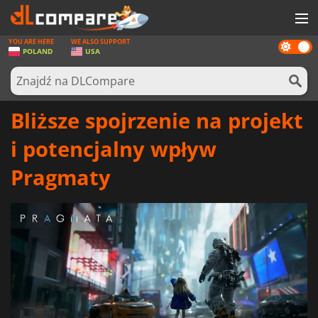
YOU ARE HERE
WE ALSO SUPPORT
Dark
GRY
POLAND
USA
mode
KARTY DO GIER
OPROGRAMOWANIE
Bliższe spojrzenie na projekt
REWARDS
i potencjalny wpływ
SPRZĘT KOMPUTEROWY
Pragmaty
AKTUALNOŚCI
ZALOGUJ SIĘ LUB ZAREJESTRUJ