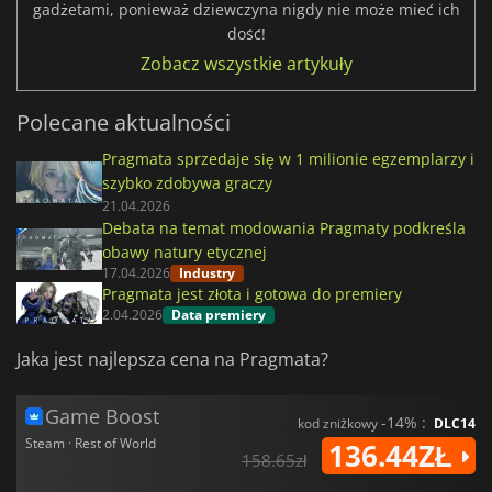
gadżetami, ponieważ dziewczyna nigdy nie może mieć ich
dość!
Zobacz wszystkie artykuły
Polecane aktualności
Pragmata sprzedaje się w 1 milionie egzemplarzy i
szybko zdobywa graczy
21.04.2026
Debata na temat modowania Pragmaty podkreśla
obawy natury etycznej
17.04.2026
Industry
Pragmata jest złota i gotowa do premiery
2.04.2026
Data premiery
Jaka jest najlepsza cena na Pragmata?
Game Boost
-14% :
kod zniżkowy
DLC14
Steam · Rest of World
136.44ZŁ
158.65zł