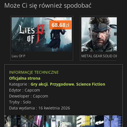
Może Ci się również spodobać
68.68
zł
1
Lies Of P
METAL GEAR SOLID DELTA 
INFORMACJE TECHNICZNE
Oficjalna strona
Kategorie :
Gry akcji
,
Przygodowe
,
Science Fiction
Edytor : Capcom
Deweloper : Capcom
Tryby : Solo
Data wydania : 16 kwietnia 2026