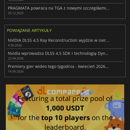
PRAGMATA powraca na TGA z nowymi szczegółami i kierunkiem
29.12.2025
POWIĄZANE ARTYKUŁY
NVIDIA DLSS 4.5 Ray Reconstruction wyjdzie w sierpniu, obsługując 27 gier
4.06.2026
Nvidia wprowadza DLSS 4.5 SDK i technologię Dynamic Multi Frame Generation
22.04.2026
Premiery gier wideo tego tygodnia - kwiecień 2026 (tydzień 16)
14.04.2026
Featuring a total prize pool of
1,000 USDT
for the
top 10 players
on the
leaderboard.