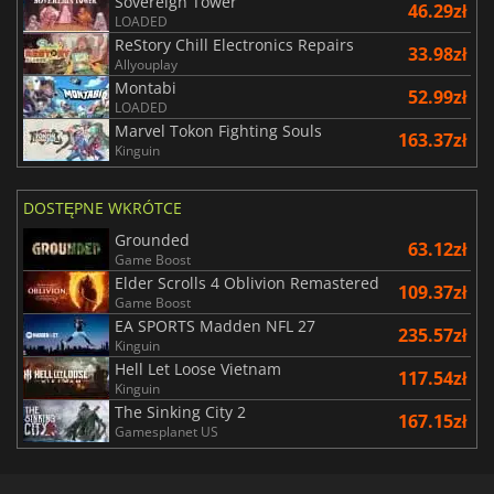
Sovereign Tower
46.29zł
LOADED
ReStory Chill Electronics Repairs
33.98zł
Allyouplay
Montabi
52.99zł
LOADED
Marvel Tokon Fighting Souls
163.37zł
Kinguin
DOSTĘPNE WKRÓTCE
Grounded
63.12zł
Game Boost
Elder Scrolls 4 Oblivion Remastered
109.37zł
Game Boost
EA SPORTS Madden NFL 27
235.57zł
Kinguin
Hell Let Loose Vietnam
117.54zł
Kinguin
The Sinking City 2
167.15zł
Gamesplanet US