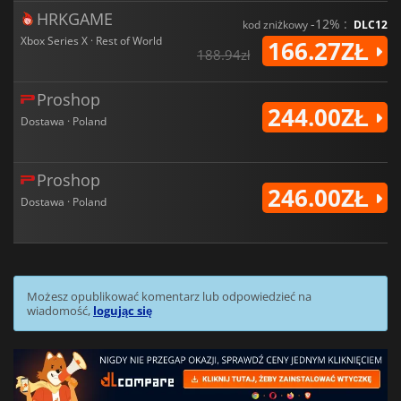
HRKGAME
-12% :
kod zniżkowy
DLC12
Xbox Series X · Rest of World
166.27ZŁ
188.94zł
Proshop
244.00ZŁ
Dostawa · Poland
Proshop
246.00ZŁ
Dostawa · Poland
Możesz opublikować komentarz lub odpowiedzieć na
wiadomość,
logując się