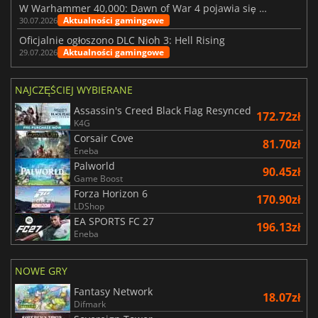
W Warhammer 40,000: Dawn of War 4 pojawia się frakcja Nekronów
Aktualności gamingowe
30.07.2026
Oficjalnie ogłoszono DLC Nioh 3: Hell Rising
Aktualności gamingowe
29.07.2026
NAJCZĘŚCIEJ WYBIERANE
Assassin's Creed Black Flag Resynced
172.72zł
K4G
Corsair Cove
81.70zł
Eneba
Palworld
90.45zł
Game Boost
Forza Horizon 6
170.90zł
LDShop
EA SPORTS FC 27
196.13zł
Eneba
NOWE GRY
Fantasy Network
18.07zł
Difmark