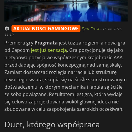
AKTUALNOŚCI GAMINGOWE
Fyra Frost
-
15 kwi 2026,
11:10
Premiera gry
Pragmata
jest tuż za rogiem, a nowa gra
od Capcom
jest już sensacją
. Gra pozycjonuje się jako
nietypowa pozycja we współczesnym krajobrazie AAA,
przedkładając spójność koncepcyjną nad samą skalę.
Zamiast dostarczać rozległą narrację lub strukturę
otwartego świata, skupia się na ściśle skonstruowanym
doświadczeniu, w którym mechanika i fabuła są ściśle
ze sobą powiązane. Rezultatem jest gra, która wydaje
się celowo zaprojektowana wokół głównej idei, a nie
zbudowana w celu zaspokojenia szerokich oczekiwań.
Duet, którego współpraca