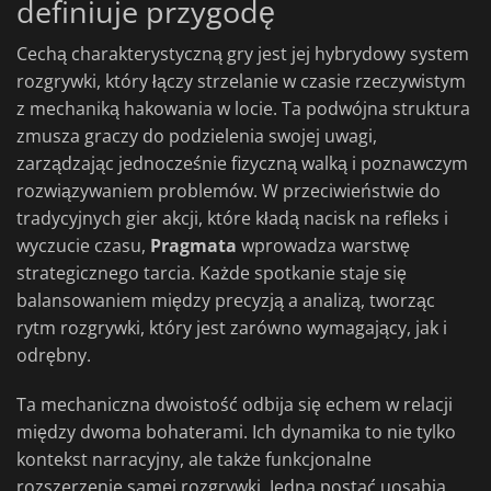
definiuje przygodę
Cechą charakterystyczną gry jest jej hybrydowy system
rozgrywki, który łączy strzelanie w czasie rzeczywistym
z mechaniką hakowania w locie. Ta podwójna struktura
zmusza graczy do podzielenia swojej uwagi,
zarządzając jednocześnie fizyczną walką i poznawczym
rozwiązywaniem problemów. W przeciwieństwie do
tradycyjnych gier akcji, które kładą nacisk na refleks i
wyczucie czasu,
Pragmata
wprowadza warstwę
strategicznego tarcia. Każde spotkanie staje się
balansowaniem między precyzją a analizą, tworząc
rytm rozgrywki, który jest zarówno wymagający, jak i
odrębny.
Ta mechaniczna dwoistość odbija się echem w relacji
między dwoma bohaterami. Ich dynamika to nie tylko
kontekst narracyjny, ale także funkcjonalne
rozszerzenie samej rozgrywki. Jedna postać uosabia